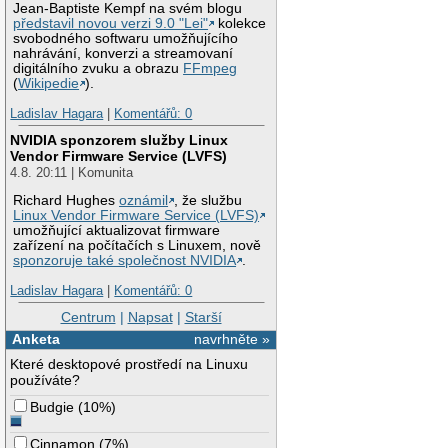
Jean-Baptiste Kempf na svém blogu
představil novou verzi 9.0 "Lei"
kolekce
svobodného softwaru umožňujícího
nahrávání, konverzi a streamovaní
digitálního zvuku a obrazu
FFmpeg
(
Wikipedie
).
Ladislav Hagara
|
Komentářů: 0
NVIDIA sponzorem služby Linux
Vendor Firmware Service (LVFS)
4.8. 20:11 | Komunita
Richard Hughes
oznámil
, že službu
Linux Vendor Firmware Service (LVFS)
umožňující aktualizovat firmware
zařízení na počítačích s Linuxem, nově
sponzoruje také společnost NVIDIA
.
Ladislav Hagara
|
Komentářů: 0
Centrum
|
Napsat
|
Starší
Anketa
navrhněte »
Které desktopové prostředí na Linuxu
používáte?
Budgie
(
10%
)
Cinnamon
(
7%
)