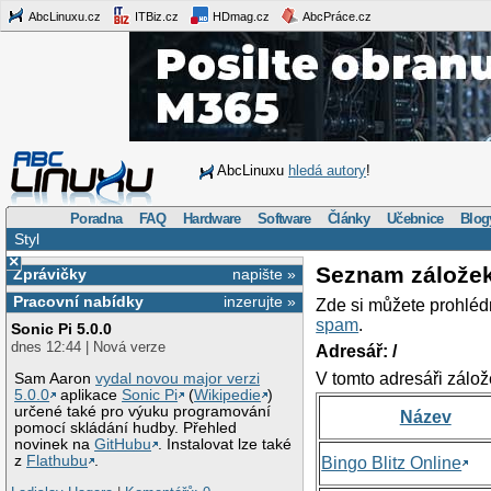
AbcLinuxu.cz
ITBiz.cz
HDmag.cz
AbcPráce.cz
AbcLinuxu
hledá autory
!
Poradna
FAQ
Hardware
Software
Články
Učebnice
Blog
Styl
×
Seznam zálože
Zprávičky
napište »
Pracovní nabídky
inzerujte »
Zde si můžete prohléd
spam
.
Sonic Pi 5.0.0
dnes 12:44 | Nová verze
Adresář: /
V tomto adresáři zálož
Sam Aaron
vydal novou major verzi
5.0.0
aplikace
Sonic Pi
(
Wikipedie
)
určené také pro výuku programování
Název
pomocí skládání hudby. Přehled
novinek na
GitHubu
. Instalovat lze také
z
Flathubu
.
Bingo Blitz Online