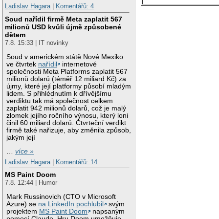
Ladislav Hagara
|
Komentářů: 4
Soud nařídil firmě Meta zaplatit 567
milionů USD kvůli újmě způsobené
dětem
7.8. 15:33 | IT novinky
Soud v americkém státě Nové Mexiko
ve čtvrtek
nařídil
internetové
společnosti Meta Platforms zaplatit 567
milionů dolarů (téměř 12 miliard Kč) za
újmy, které její platformy působí mladým
lidem. S přihlédnutím k dřívějšímu
verdiktu tak má společnost celkem
zaplatit 942 milionů dolarů, což je malý
zlomek jejího ročního výnosu, který loni
činil 60 miliard dolarů. Čtvrteční verdikt
firmě také nařizuje, aby změnila způsob,
jakým její
…
více »
Ladislav Hagara
|
Komentářů: 14
MS Paint Doom
7.8. 12:44 | Humor
Mark Russinovich (CTO v Microsoft
Azure) se
na LinkedIn pochlubil
svým
projektem
MS Paint Doom
napsaným
pomocí Claude. Hru Doom umožňuje