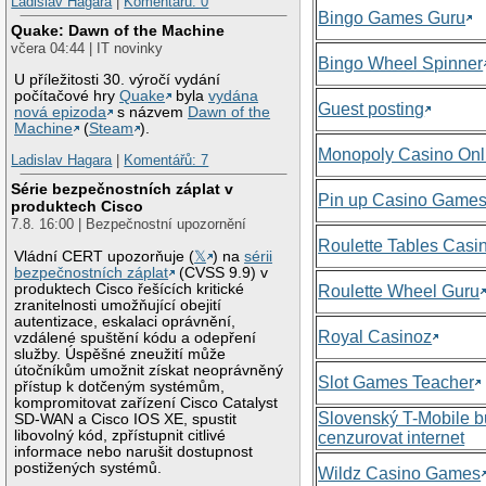
Ladislav Hagara
|
Komentářů: 0
Bingo Games Guru
Quake: Dawn of the Machine
včera 04:44 | IT novinky
Bingo Wheel Spinner
U příležitosti 30. výročí vydání
počítačové hry
Quake
byla
vydána
Guest posting
nová epizoda
s názvem
Dawn of the
Machine
(
Steam
).
Monopoly Casino Onl
Ladislav Hagara
|
Komentářů: 7
Série bezpečnostních záplat v
Pin up Casino Game
produktech Cisco
7.8. 16:00 | Bezpečnostní upozornění
Roulette Tables Casi
Vládní CERT upozorňuje (
𝕏
) na
sérii
bezpečnostních záplat
(CVSS 9.9) v
produktech Cisco řešících kritické
Roulette Wheel Guru
zranitelnosti umožňující obejití
autentizace, eskalaci oprávnění,
Royal Casinoz
vzdálené spuštění kódu a odepření
služby. Úspěšné zneužití může
útočníkům umožnit získat neoprávněný
Slot Games Teacher
přístup k dotčeným systémům,
kompromitovat zařízení Cisco Catalyst
Slovenský T-Mobile 
SD-WAN a Cisco IOS XE, spustit
libovolný kód, zpřístupnit citlivé
cenzurovat internet
informace nebo narušit dostupnost
postižených systémů.
Wildz Casino Games