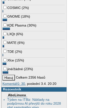
COSMIC
(
2%
)
GNOME
(
18%
)
KDE Plasma
(
30%
)
LXQt
(
6%
)
MATE
(
6%
)
TDE
(
2%
)
Xfce
(
15%
)
jiné/žádné
(
23%
)
Celkem 2356 hlasů
Komentářů: 30
, poslední 3.4. 20:20
Rozcestník
AbcLinuxu
Týden na ITBiz: Náklady na
podpůrnou AI převýší do roku 2028
plat samotného vývo