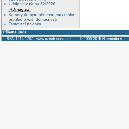
Událo se v týdnu 32/2026
HDmag.cz
Kamery do bytu přinesou maximální
přehled o vaší domácnosti
Testovací novinka
Píšeme jinde
ISSN 1214-1267
www.czech-server.cz
© 1999-2015
Nitemedia s. r. 