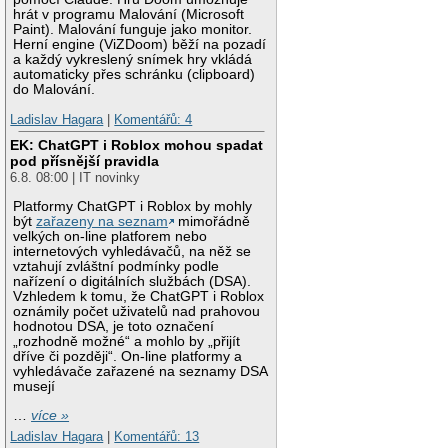
hrát v programu Malování (Microsoft
Paint). Malování funguje jako monitor.
Herní engine (ViZDoom) běží na pozadí
a každý vykreslený snímek hry vkládá
automaticky přes schránku (clipboard)
do Malování.
Ladislav Hagara
|
Komentářů: 4
EK: ChatGPT i Roblox mohou spadat
pod přísnější pravidla
6.8. 08:00 | IT novinky
Platformy ChatGPT i Roblox by mohly
být
zařazeny na seznam
mimořádně
velkých on-line platforem nebo
internetových vyhledávačů, na něž se
vztahují zvláštní podmínky podle
nařízení o digitálních službách (DSA).
Vzhledem k tomu, že ChatGPT i Roblox
oznámily počet uživatelů nad prahovou
hodnotou DSA, je toto označení
„rozhodně možné“ a mohlo by „přijít
dříve či později“. On-line platformy a
vyhledávače zařazené na seznamy DSA
musejí
…
více »
Ladislav Hagara
|
Komentářů: 13