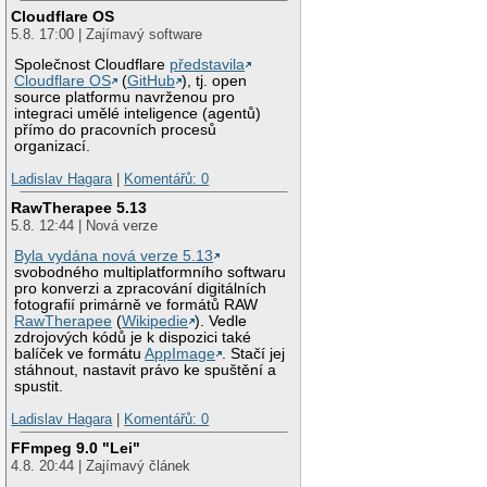
Cloudflare OS
5.8. 17:00 | Zajímavý software
Společnost Cloudflare
představila
Cloudflare OS
(
GitHub
), tj. open
source platformu navrženou pro
integraci umělé inteligence (agentů)
přímo do pracovních procesů
organizací.
Ladislav Hagara
|
Komentářů: 0
RawTherapee 5.13
5.8. 12:44 | Nová verze
Byla vydána nová verze 5.13
svobodného multiplatformního softwaru
pro konverzi a zpracování digitálních
fotografií primárně ve formátů RAW
RawTherapee
(
Wikipedie
). Vedle
zdrojových kódů je k dispozici také
balíček ve formátu
AppImage
. Stačí jej
stáhnout, nastavit právo ke spuštění a
spustit.
Ladislav Hagara
|
Komentářů: 0
FFmpeg 9.0 "Lei"
4.8. 20:44 | Zajímavý článek