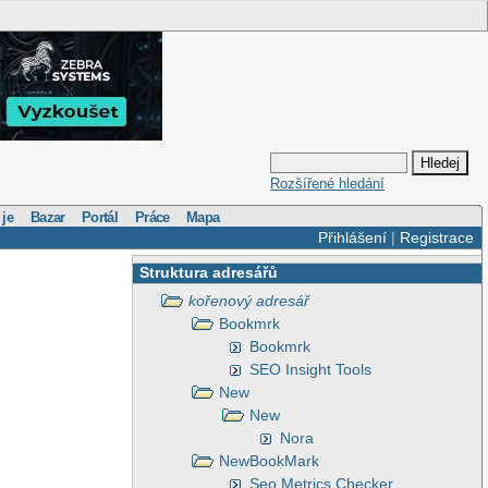
Rozšířené hledání
 je
Bazar
Portál
Práce
Mapa
Přihlášení
|
Registrace
Struktura adresářů
kořenový adresář
Bookmrk
Bookmrk
SEO Insight Tools
New
New
Nora
NewBookMark
Seo Metrics Checker