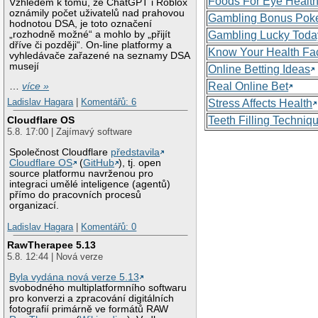
Foods For Eye Healt
Vzhledem k tomu, že ChatGPT i Roblox
oznámily počet uživatelů nad prahovou
Gambling Bonus Pok
hodnotou DSA, je toto označení
„rozhodně možné“ a mohlo by „přijít
Gambling Lucky Toda
dříve či později“. On-line platformy a
Know Your Health Fa
vyhledávače zařazené na seznamy DSA
musejí
Online Betting Ideas
Real Online Bet
…
více »
Ladislav Hagara
|
Komentářů: 6
Stress Affects Health
Teeth Filling Techniq
Cloudflare OS
5.8. 17:00 | Zajímavý software
Společnost Cloudflare
představila
Cloudflare OS
(
GitHub
), tj. open
source platformu navrženou pro
integraci umělé inteligence (agentů)
přímo do pracovních procesů
organizací.
Ladislav Hagara
|
Komentářů: 0
RawTherapee 5.13
5.8. 12:44 | Nová verze
Byla vydána nová verze 5.13
svobodného multiplatformního softwaru
pro konverzi a zpracování digitálních
fotografií primárně ve formátů RAW