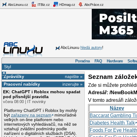
AbcLinuxu.cz
ITBiz.cz
HDmag.cz
AbcPráce.cz
AbcLinuxu
hledá autory
!
Poradna
FAQ
Hardware
Softw
Styl
×
Seznam zálože
Zprávičky
napište »
Pracovní nabídky
inzerujte »
Zde si můžete prohléd
EK: ChatGPT i Roblox mohou spadat
Adresář: /NewBookM
pod přísnější pravidla
V tomto adresáři zálož
včera 08:00 | IT novinky
Název
Platformy ChatGPT i Roblox by mohly
být
zařazeny na seznam
mimořádně
Baccarat Gambling Ti
velkých on-line platforem nebo
Diabetes Health Talk
internetových vyhledávačů, na něž se
vztahují zvláštní podmínky podle
Foods For Eye Healt
nařízení o digitálních službách (DSA).