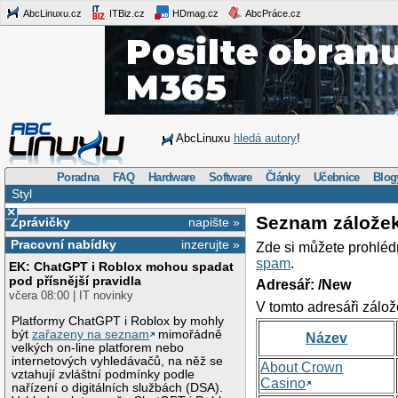
AbcLinuxu.cz
ITBiz.cz
HDmag.cz
AbcPráce.cz
AbcLinuxu
hledá autory
!
Poradna
FAQ
Hardware
Software
Články
Učebnice
Blog
Styl
×
Seznam zálože
Zprávičky
napište »
Pracovní nabídky
inzerujte »
Zde si můžete prohléd
spam
.
EK: ChatGPT i Roblox mohou spadat
pod přísnější pravidla
Adresář: /New
včera 08:00 | IT novinky
V tomto adresáři zálož
Platformy ChatGPT i Roblox by mohly
být
zařazeny na seznam
mimořádně
Název
velkých on-line platforem nebo
internetových vyhledávačů, na něž se
About Crown
vztahují zvláštní podmínky podle
Casino
nařízení o digitálních službách (DSA).