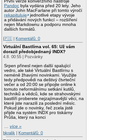
První verze konverzního nástroje
Pandoc
byla vydána před 20 lety. Jeho
autor John MacFarlane při tomto výročí
rekapituluje
jednotlivé etapy vývoje
a přidávání nových funkcí – rozšíření
nejen Markdownu a podporu mnoha
dalších formátů.
|🇵🇸
|
Komentářů: 0
Virtuální Bastlírna vol. 65: Už vám
dorazil předobjednaný INDX?
4.8. 00:55 | Pozvánky
Srpen přinesl nejen další spalující
vedro, ale také Virtuální Bastlírnu s
neméně žhavými novinkami. Využijte
tedy předpovědi na deštivý čtvrteční
večer a od 20:00 se připojte online k
tomuto neformálnímu setkání kutilů,
techniků a vědců, kde se strahovskými
bastlíři proberete nejzajímavější věci, na
které jste narazili za poslední měsíc.
Pokud jde o novinky, řeč zcela jistě
přijde na systém INDX pro tiskárny
Průša, který na konci
…
více »
bkralik
|
Komentářů: 0