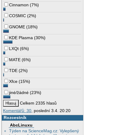
Cinnamon
(
7%
)
COSMIC
(
2%
)
GNOME
(
18%
)
KDE Plasma
(
30%
)
LXQt
(
6%
)
MATE
(
6%
)
TDE
(
2%
)
Xfce
(
15%
)
jiné/žádné
(
23%
)
Celkem 2335 hlasů
Komentářů: 30
, poslední 3.4. 20:20
Rozcestník
AbcLinuxu
Týden na ScienceMag.cz: Vylepšený