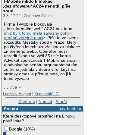
T-Mobile nikdo k blokaci
‚dezinfowebu‘ AC24 nenutil, píše
soud
3.8. 17:22 | Zajímavý článek
Firma T-Mobile blokovala
„dezinformační web“ AC24 bez toho,
aniž by k tomu měla závazný pokyn
orgánů veřejné moci
. Píše to ve svém
rozsudku Městský soud v Praze, který
po čtyřech letech uzavřel kauzu blokace
zmíněného webu. Operátor musí
uhradit škodu ve výši 35 tisíc korun.
Advokát společnosti T-Mobile se snažil i
u odvolacího senátu argumentovat tím,
že firma jednala v dobré víře, když na
stránky omezila přístup poté, co ji k
tomu vyzvalo
…
více »
Ladislav Hagara
|
Komentářů: 71
Centrum
|
Napsat
|
Starší
Anketa
navrhněte »
Které desktopové prostředí na Linuxu
používáte?
Budgie
(
10%
)