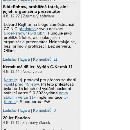
SlideRshow, prohlížeč fotek, ale i
jejich organizér a prezentátor
4.8. 12:22 | Zajímavý software
Edvard Rejthar na blogu zaměstnanců
CZ.NIC
představil
svou aplikaci
SlideRshow
(
GitHub
). Funguje jako
prohlížeč fotek, ale i jako jejich
organizér a prezentátor. Neinstaluje se,
běží přímo v prohlížeči. Bez serveru.
Offline.
Ladislav Hagara
|
Komentářů: 11
Kermit má 45 let. Vydán C-Kermit 11
4.8. 11:44 | Nová verze
Kermit
, tj. protokol pro přenos souborů,
vznikl před 45 lety
. Při této příležitosti
byla po 15 letech od vydání poslední
stabilní verze 9.0.302 vydána
nová
stabilní verze 11
implementace
C-
Kermit
. S podporou IPv6.
Ladislav Hagara
|
Komentářů: 0
20 let Pandoc
4.8. 11:11 | Zajímavý článek