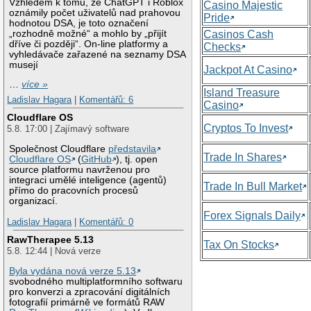
Vzhledem k tomu, že ChatGPT i Roblox
Casino Majestic
oznámily počet uživatelů nad prahovou
Pride
hodnotou DSA, je toto označení
„rozhodně možné“ a mohlo by „přijít
Casinos Cash
dříve či později“. On-line platformy a
Checks
vyhledávače zařazené na seznamy DSA
musejí
Jackpot At Casino
…
více »
Island Treasure
Ladislav Hagara
|
Komentářů: 6
Casino
Cloudflare OS
Cryptos To Invest
5.8. 17:00 | Zajímavý software
Společnost Cloudflare
představila
Trade In Shares
Cloudflare OS
(
GitHub
), tj. open
source platformu navrženou pro
integraci umělé inteligence (agentů)
Trade In Bull Market
přímo do pracovních procesů
organizací.
Forex Signals Daily
Ladislav Hagara
|
Komentářů: 0
RawTherapee 5.13
Tax On Stocks
5.8. 12:44 | Nová verze
Byla vydána nová verze 5.13
svobodného multiplatformního softwaru
pro konverzi a zpracování digitálních
fotografií primárně ve formátů RAW