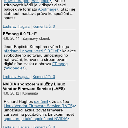
RawTherapee
(
Wikipedie
). Vedle
zdrojových kódů je k dispozici také
balíček ve formátu
AppImage
. Stačí jej
stáhnout, nastavit právo ke spuštění a
spustit.
Ladislav Hagara
|
Komentářů: 0
FFmpeg 9.0 "Lei"
4.8. 20:44 | Zajímavý článek
Jean-Baptiste Kempf na svém blogu
představil novou verzi 9.0 "Lei"
kolekce
svobodného softwaru umožňujícího
nahrávání, konverzi a streamovaní
digitálního zvuku a obrazu
FFmpeg
(
Wikipedie
).
Ladislav Hagara
|
Komentářů: 0
NVIDIA sponzorem služby Linux
Vendor Firmware Service (LVFS)
4.8. 20:11 | Komunita
Richard Hughes
oznámil
, že službu
Linux Vendor Firmware Service (LVFS)
umožňující aktualizovat firmware
zařízení na počítačích s Linuxem, nově
sponzoruje také společnost NVIDIA
.
Ladislav Hagara
|
Komentářů: 0