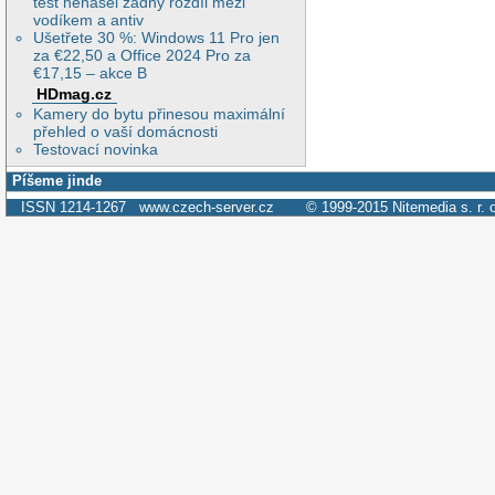
test nenašel žádný rozdíl mezi
vodíkem a antiv
Ušetřete 30 %: Windows 11 Pro jen
za €22,50 a Office 2024 Pro za
€17,15 – akce B
HDmag.cz
Kamery do bytu přinesou maximální
přehled o vaší domácnosti
Testovací novinka
Píšeme jinde
ISSN 1214-1267
www.czech-server.cz
© 1999-2015
Nitemedia s. r. 