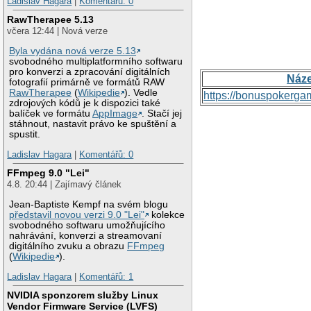
Ladislav Hagara
|
Komentářů: 0
RawTherapee 5.13
včera 12:44 | Nová verze
Byla vydána nová verze 5.13
svobodného multiplatformního softwaru
pro konverzi a zpracování digitálních
Náz
fotografií primárně ve formátů RAW
RawTherapee
(
Wikipedie
). Vedle
https://bonuspokerga
zdrojových kódů je k dispozici také
balíček ve formátu
AppImage
. Stačí jej
stáhnout, nastavit právo ke spuštění a
spustit.
Ladislav Hagara
|
Komentářů: 0
FFmpeg 9.0 "Lei"
4.8. 20:44 | Zajímavý článek
Jean-Baptiste Kempf na svém blogu
představil novou verzi 9.0 "Lei"
kolekce
svobodného softwaru umožňujícího
nahrávání, konverzi a streamovaní
digitálního zvuku a obrazu
FFmpeg
(
Wikipedie
).
Ladislav Hagara
|
Komentářů: 1
NVIDIA sponzorem služby Linux
Vendor Firmware Service (LVFS)