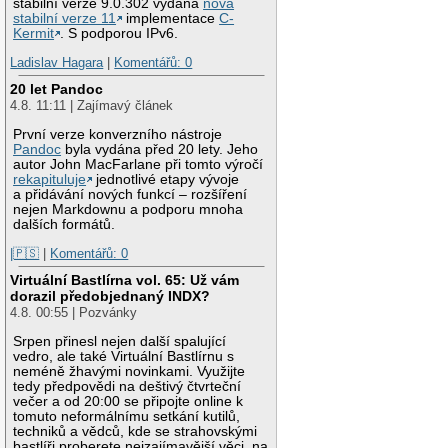
stabilní verze 9.0.302 vydána
nová
stabilní verze 11
implementace
C-
Kermit
. S podporou IPv6.
Ladislav Hagara
|
Komentářů: 0
20 let Pandoc
4.8. 11:11 | Zajímavý článek
První verze konverzního nástroje
Pandoc
byla vydána před 20 lety. Jeho
autor John MacFarlane při tomto výročí
rekapituluje
jednotlivé etapy vývoje
a přidávání nových funkcí – rozšíření
nejen Markdownu a podporu mnoha
dalších formátů.
|🇵🇸
|
Komentářů: 0
Virtuální Bastlírna vol. 65: Už vám
dorazil předobjednaný INDX?
4.8. 00:55 | Pozvánky
Srpen přinesl nejen další spalující
vedro, ale také Virtuální Bastlírnu s
neméně žhavými novinkami. Využijte
tedy předpovědi na deštivý čtvrteční
večer a od 20:00 se připojte online k
tomuto neformálnímu setkání kutilů,
techniků a vědců, kde se strahovskými
bastlíři proberete nejzajímavější věci, na