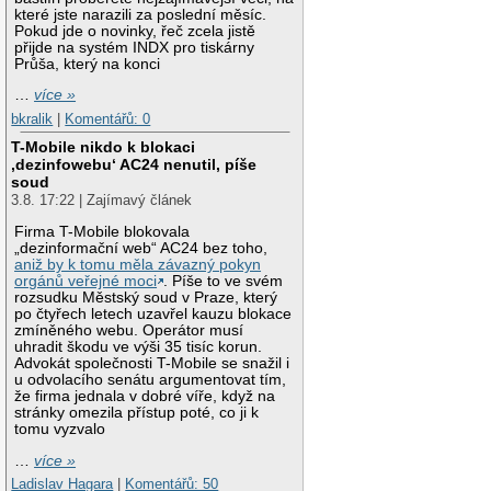
které jste narazili za poslední měsíc.
Pokud jde o novinky, řeč zcela jistě
přijde na systém INDX pro tiskárny
Průša, který na konci
…
více »
bkralik
|
Komentářů: 0
T-Mobile nikdo k blokaci
‚dezinfowebu‘ AC24 nenutil, píše
soud
3.8. 17:22 | Zajímavý článek
Firma T-Mobile blokovala
„dezinformační web“ AC24 bez toho,
aniž by k tomu měla závazný pokyn
orgánů veřejné moci
. Píše to ve svém
rozsudku Městský soud v Praze, který
po čtyřech letech uzavřel kauzu blokace
zmíněného webu. Operátor musí
uhradit škodu ve výši 35 tisíc korun.
Advokát společnosti T-Mobile se snažil i
u odvolacího senátu argumentovat tím,
že firma jednala v dobré víře, když na
stránky omezila přístup poté, co ji k
tomu vyzvalo
…
více »
Ladislav Hagara
|
Komentářů: 50