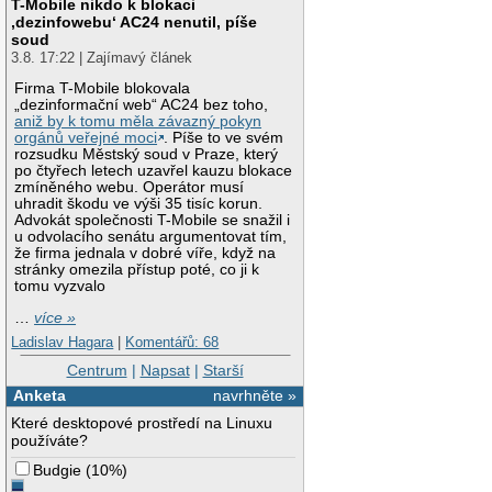
T-Mobile nikdo k blokaci
‚dezinfowebu‘ AC24 nenutil, píše
soud
3.8. 17:22 | Zajímavý článek
Firma T-Mobile blokovala
„dezinformační web“ AC24 bez toho,
aniž by k tomu měla závazný pokyn
orgánů veřejné moci
. Píše to ve svém
rozsudku Městský soud v Praze, který
po čtyřech letech uzavřel kauzu blokace
zmíněného webu. Operátor musí
uhradit škodu ve výši 35 tisíc korun.
Advokát společnosti T-Mobile se snažil i
u odvolacího senátu argumentovat tím,
že firma jednala v dobré víře, když na
stránky omezila přístup poté, co ji k
tomu vyzvalo
…
více »
Ladislav Hagara
|
Komentářů: 68
Centrum
|
Napsat
|
Starší
Anketa
navrhněte »
Které desktopové prostředí na Linuxu
používáte?
Budgie
(
10%
)