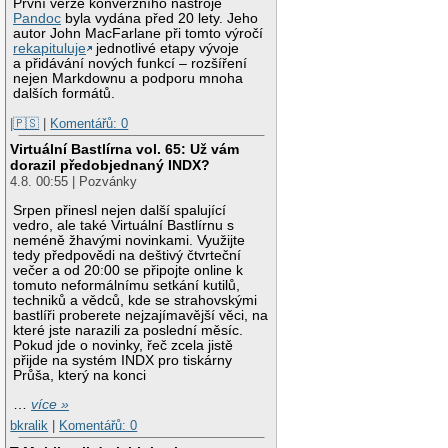
První verze konverzního nástroje
Pandoc
byla vydána před 20 lety. Jeho
autor John MacFarlane při tomto výročí
rekapituluje
jednotlivé etapy vývoje
a přidávání nových funkcí – rozšíření
nejen Markdownu a podporu mnoha
dalších formátů.
|🇵🇸
|
Komentářů: 0
Virtuální Bastlírna vol. 65: Už vám
dorazil předobjednaný INDX?
4.8. 00:55 | Pozvánky
Srpen přinesl nejen další spalující
vedro, ale také Virtuální Bastlírnu s
neméně žhavými novinkami. Využijte
tedy předpovědi na deštivý čtvrteční
večer a od 20:00 se připojte online k
tomuto neformálnímu setkání kutilů,
techniků a vědců, kde se strahovskými
bastlíři proberete nejzajímavější věci, na
které jste narazili za poslední měsíc.
Pokud jde o novinky, řeč zcela jistě
přijde na systém INDX pro tiskárny
Průša, který na konci
…
více »
bkralik
|
Komentářů: 0