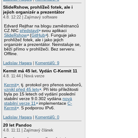
SlideRshow, prohlížeč fotek, ale i
jejich organizér a prezentátor
4.8. 12:22 | Zajímavý software
Edvard Rejthar na blogu zaměstnanců
CZ.NIC
představil
svou aplikaci
SlideRshow
(
GitHub
). Funguje jako
prohlížeč fotek, ale i jako jejich
organizér a prezentátor. Neinstaluje se,
běží přímo v prohlížeči. Bez serveru.
Offline.
Ladislav Hagara
|
Komentářů: 9
Kermit má 45 let. Vydán C-Kermit 11
4.8. 11:44 | Nová verze
Kermit
, tj. protokol pro přenos souborů,
vznikl před 45 lety
. Při této příležitosti
byla po 15 letech od vydání poslední
stabilní verze 9.0.302 vydána
nová
stabilní verze 11
implementace
C-
Kermit
. S podporou IPv6.
Ladislav Hagara
|
Komentářů: 0
20 let Pandoc
4.8. 11:11 | Zajímavý článek