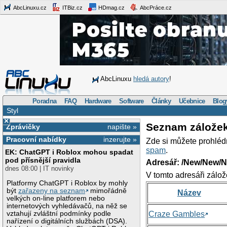
AbcLinuxu.cz
ITBiz.cz
HDmag.cz
AbcPráce.cz
AbcLinuxu
hledá autory
!
Poradna
FAQ
Hardware
Software
Články
Učebnice
Blog
Styl
×
Seznam zálože
Zprávičky
napište »
Pracovní nabídky
inzerujte »
Zde si můžete prohléd
spam
.
EK: ChatGPT i Roblox mohou spadat
pod přísnější pravidla
Adresář: /New/New/N
dnes 08:00 | IT novinky
V tomto adresáři zálož
Platformy ChatGPT i Roblox by mohly
být
zařazeny na seznam
mimořádně
Název
velkých on-line platforem nebo
internetových vyhledávačů, na něž se
vztahují zvláštní podmínky podle
Craze Gambles
nařízení o digitálních službách (DSA).