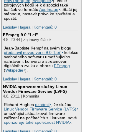
RawTherapee
(
Wikipedie
). Vedle
zdrojových kódů je k dispozici také
balíček ve formátu
AppImage
. Stačí jej
stáhnout, nastavit právo ke spuštění a
spustit.
Ladislav Hagara
|
Komentářů: 0
FFmpeg 9.0 "Lei"
4.8. 20:44 | Zajímavý článek
Jean-Baptiste Kempf na svém blogu
představil novou verzi 9.0 "Lei"
kolekce
svobodného softwaru umožňujícího
nahrávání, konverzi a streamovaní
digitálního zvuku a obrazu
FFmpeg
(
Wikipedie
).
Ladislav Hagara
|
Komentářů: 0
NVIDIA sponzorem služby Linux
Vendor Firmware Service (LVFS)
4.8. 20:11 | Komunita
Richard Hughes
oznámil
, že službu
Linux Vendor Firmware Service (LVFS)
umožňující aktualizovat firmware
zařízení na počítačích s Linuxem, nově
sponzoruje také společnost NVIDIA
.
Ladislav Hagara
|
Komentářů: 0