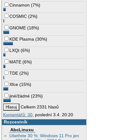
Cinnamon
(
7%
)
COSMIC
(
2%
)
GNOME
(
18%
)
KDE Plasma
(
30%
)
LXQt
(
6%
)
MATE
(
6%
)
TDE
(
2%
)
Xfce
(
15%
)
jiné/žádné
(
23%
)
Celkem 2331 hlasů
Komentářů: 30
, poslední 3.4. 20:20
Rozcestník
AbcLinuxu
Ušetřete 30 %: Windows 11 Pro jen