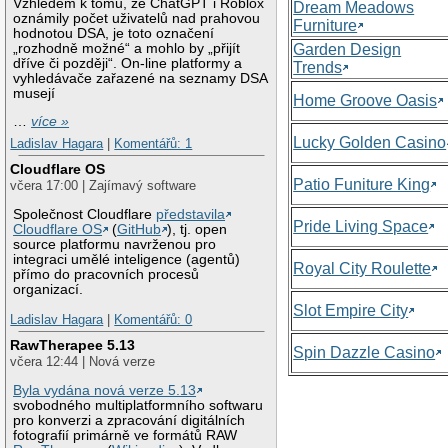
Vzhledem k tomu, že ChatGPT i Roblox
Dream Meadows
oznámily počet uživatelů nad prahovou
Furniture
hodnotou DSA, je toto označení
„rozhodně možné“ a mohlo by „přijít
Garden Design
dříve či později“. On-line platformy a
Trends
vyhledávače zařazené na seznamy DSA
musejí
Home Groove Oasis
…
více »
Lucky Golden Casino
Ladislav Hagara
|
Komentářů: 1
Cloudflare OS
Patio Funiture King
včera 17:00 | Zajímavý software
Společnost Cloudflare
představila
Pride Living Space
Cloudflare OS
(
GitHub
), tj. open
source platformu navrženou pro
integraci umělé inteligence (agentů)
Royal City Roulette
přímo do pracovních procesů
organizací.
Slot Empire City
Ladislav Hagara
|
Komentářů: 0
RawTherapee 5.13
Spin Dazzle Casino
včera 12:44 | Nová verze
Byla vydána nová verze 5.13
svobodného multiplatformního softwaru
pro konverzi a zpracování digitálních
fotografií primárně ve formátů RAW