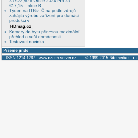
za €22,50 a Office 2024 Pro za
€17,15 – akce B
Týden na ITBiz: Čína podle zdrojů
zahájila výrobu zařízení pro domácí
produkci v
HDmag.cz
Kamery do bytu přinesou maximální
přehled o vaší domácnosti
Testovací novinka
Píšeme jinde
ISSN 1214-1267
www.czech-server.cz
© 1999-2015
Nitemedia s. r. 