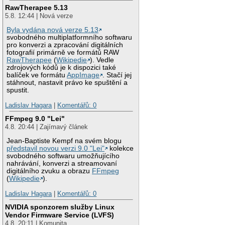
RawTherapee 5.13
5.8. 12:44 | Nová verze
Byla vydána nová verze 5.13
svobodného multiplatformního softwaru
pro konverzi a zpracování digitálních
fotografií primárně ve formátů RAW
RawTherapee
(
Wikipedie
). Vedle
zdrojových kódů je k dispozici také
balíček ve formátu
AppImage
. Stačí jej
stáhnout, nastavit právo ke spuštění a
spustit.
Ladislav Hagara
|
Komentářů: 0
FFmpeg 9.0 "Lei"
4.8. 20:44 | Zajímavý článek
Jean-Baptiste Kempf na svém blogu
představil novou verzi 9.0 "Lei"
kolekce
svobodného softwaru umožňujícího
nahrávání, konverzi a streamovaní
digitálního zvuku a obrazu
FFmpeg
(
Wikipedie
).
Ladislav Hagara
|
Komentářů: 0
NVIDIA sponzorem služby Linux
Vendor Firmware Service (LVFS)
4.8. 20:11 | Komunita