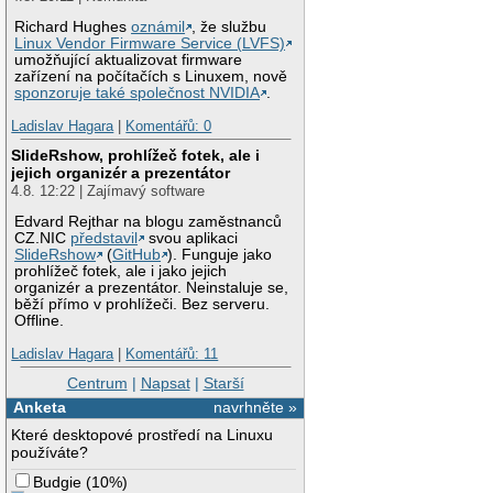
Richard Hughes
oznámil
, že službu
Linux Vendor Firmware Service (LVFS)
umožňující aktualizovat firmware
zařízení na počítačích s Linuxem, nově
sponzoruje také společnost NVIDIA
.
Ladislav Hagara
|
Komentářů: 0
SlideRshow, prohlížeč fotek, ale i
jejich organizér a prezentátor
4.8. 12:22 | Zajímavý software
Edvard Rejthar na blogu zaměstnanců
CZ.NIC
představil
svou aplikaci
SlideRshow
(
GitHub
). Funguje jako
prohlížeč fotek, ale i jako jejich
organizér a prezentátor. Neinstaluje se,
běží přímo v prohlížeči. Bez serveru.
Offline.
Ladislav Hagara
|
Komentářů: 11
Centrum
|
Napsat
|
Starší
Anketa
navrhněte »
Které desktopové prostředí na Linuxu
používáte?
Budgie
(
10%
)