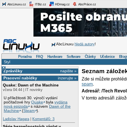
AbcLinuxu.cz
ITBiz.cz
HDmag.cz
AbcPráce.cz
AbcLinuxu
hledá autory
!
Poradna
FAQ
Hardware
Software
Články
Učebnice
Blog
Styl
×
Seznam zálože
Zprávičky
napište »
Pracovní nabídky
inzerujte »
Zde si můžete prohléd
spam
.
Quake: Dawn of the Machine
včera 04:44 | IT novinky
Adresář: /Tech Revo
V tomto adresáři zálož
U příležitosti 30. výročí vydání
počítačové hry
Quake
byla
vydána
nová epizoda
s názvem
Dawn of the
Machine
(
Steam
).
Ladislav Hagara
|
Komentářů: 3
Série bezpečnostních záplat v