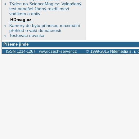
Týden na ScienceMag.cz: Vylepšený
test nenašel žádný rozdíl mezi
vodíkem a antiv
HDmag.cz
Kamery do bytu přinesou maximální
přehled o vaší domácnosti
Testovací novinka
Píšeme jinde
ISSN 1214-1267
www.czech-server.cz
© 1999-2015
Nitemedia s. r. 