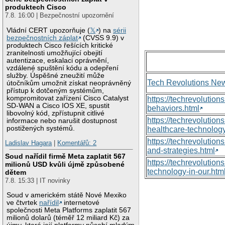
produktech Cisco
7.8. 16:00 | Bezpečnostní upozornění
Vládní CERT upozorňuje (
𝕏
) na
sérii
bezpečnostních záplat
(CVSS 9.9) v
produktech Cisco řešících kritické
zranitelnosti umožňující obejití
autentizace, eskalaci oprávnění,
vzdálené spuštění kódu a odepření
služby. Úspěšné zneužití může
Tech Revolutions Ne
útočníkům umožnit získat neoprávněný
přístup k dotčeným systémům,
kompromitovat zařízení Cisco Catalyst
https://techrevolutio
SD-WAN a Cisco IOS XE, spustit
behaviors.html
libovolný kód, zpřístupnit citlivé
https://techrevoluti
informace nebo narušit dostupnost
postižených systémů.
healthcare-technology
https://techrevolutio
Ladislav Hagara
|
Komentářů: 2
and-strategies.html
Soud nařídil firmě Meta zaplatit 567
https://techrevolutio
milionů USD kvůli újmě způsobené
technology-in-our.htm
dětem
7.8. 15:33 | IT novinky
Soud v americkém státě Nové Mexiko
ve čtvrtek
nařídil
internetové
společnosti Meta Platforms zaplatit 567
milionů dolarů (téměř 12 miliard Kč) za