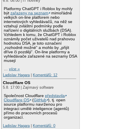
6.8. 08:00 | IT novinky
Platformy ChatGPT i Roblox by mohly
být
zařazeny na seznam
mimořádně
velkých on-line platforem nebo
internetových vyhledávačů, na něž se
vztahují zvláštní podmínky podle
nařízení o digitálních službách (DSA).
Vzhledem k tomu, že ChatGPT i Roblox
oznámily počet uživatelů nad prahovou
hodnotou DSA, je toto označení
„rozhodně možné“ a mohlo by „přijít
dříve či později“. On-line platformy a
vyhledávače zařazené na seznamy DSA
musejí
…
více »
Ladislav Hagara
|
Komentářů: 12
Cloudflare OS
5.8. 17:00 | Zajímavý software
Společnost Cloudflare
představila
Cloudflare OS
(
GitHub
), tj. open
source platformu navrženou pro
integraci umělé inteligence (agentů)
přímo do pracovních procesů
organizací.
Ladislav Hagara
|
Komentářů: 0