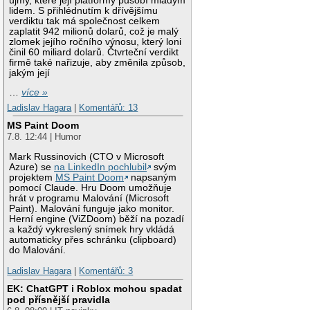
újmy, které její platformy působí mladým
lidem. S přihlédnutím k dřívějšímu
verdiktu tak má společnost celkem
zaplatit 942 milionů dolarů, což je malý
zlomek jejího ročního výnosu, který loni
činil 60 miliard dolarů. Čtvrteční verdikt
firmě také nařizuje, aby změnila způsob,
jakým její
…
více »
Ladislav Hagara
|
Komentářů: 13
MS Paint Doom
7.8. 12:44 | Humor
Mark Russinovich (CTO v Microsoft
Azure) se
na LinkedIn pochlubil
svým
projektem
MS Paint Doom
napsaným
pomocí Claude. Hru Doom umožňuje
hrát v programu Malování (Microsoft
Paint). Malování funguje jako monitor.
Herní engine (ViZDoom) běží na pozadí
a každý vykreslený snímek hry vkládá
automaticky přes schránku (clipboard)
do Malování.
Ladislav Hagara
|
Komentářů: 3
EK: ChatGPT i Roblox mohou spadat
pod přísnější pravidla