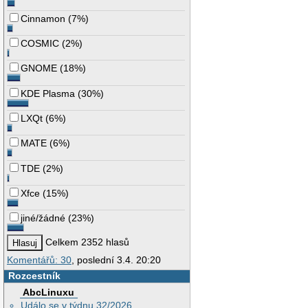
Cinnamon
(
7%
)
COSMIC
(
2%
)
GNOME
(
18%
)
KDE Plasma
(
30%
)
LXQt
(
6%
)
MATE
(
6%
)
TDE
(
2%
)
Xfce
(
15%
)
jiné/žádné
(
23%
)
Celkem 2352 hlasů
Komentářů: 30
, poslední 3.4. 20:20
Rozcestník
AbcLinuxu
Událo se v týdnu 32/2026