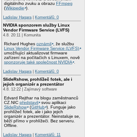
digitálního zvuku a obrazu
FFmpeg
(
Wikipedie
).
Ladislav Hagara
|
Komentářů: 0
NVIDIA sponzorem služby Linux
Vendor Firmware Service (LVFS)
4.8. 20:11 | Komunita
Richard Hughes
oznámil
, že službu
Linux Vendor Firmware Service (LVFS)
umožňující aktualizovat firmware
zařízení na počítačích s Linuxem, nově
sponzoruje také společnost NVIDIA
.
Ladislav Hagara
|
Komentářů: 0
SlideRshow, prohlížeč fotek, ale i
jejich organizér a prezentátor
4.8. 12:22 | Zajímavý software
Edvard Rejthar na blogu zaměstnanců
CZ.NIC
představil
svou aplikaci
SlideRshow
(
GitHub
). Funguje jako
prohlížeč fotek, ale i jako jejich
organizér a prezentátor. Neinstaluje se,
běží přímo v prohlížeči. Bez serveru.
Offline.
Ladislav Hagara
|
Komentářů: 11