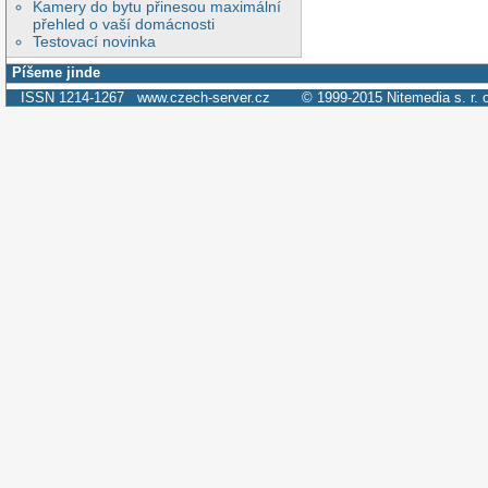
Kamery do bytu přinesou maximální
přehled o vaší domácnosti
Testovací novinka
Píšeme jinde
ISSN 1214-1267
www.czech-server.cz
© 1999-2015
Nitemedia s. r. 