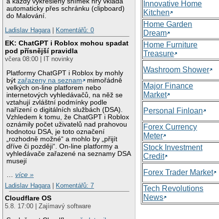
a každý vykreslený snímek hry vkládá
Innovative Home
automaticky přes schránku (clipboard)
Kitchen
do Malování.
Home Garden
Ladislav Hagara
|
Komentářů: 0
Dream
EK: ChatGPT i Roblox mohou spadat
Home Furniture
pod přísnější pravidla
Treasure
včera 08:00 | IT novinky
Washroom Shower
Platformy ChatGPT i Roblox by mohly
být
zařazeny na seznam
mimořádně
Major Finance
velkých on-line platforem nebo
Market
internetových vyhledávačů, na něž se
vztahují zvláštní podmínky podle
nařízení o digitálních službách (DSA).
Personal Finloan
Vzhledem k tomu, že ChatGPT i Roblox
oznámily počet uživatelů nad prahovou
Forex Currency
hodnotou DSA, je toto označení
Meter
„rozhodně možné“ a mohlo by „přijít
dříve či později“. On-line platformy a
Stock Investment
vyhledávače zařazené na seznamy DSA
Credit
musejí
Forex Trader Market
…
více »
Ladislav Hagara
|
Komentářů: 7
Tech Revolutions
News
Cloudflare OS
5.8. 17:00 | Zajímavý software