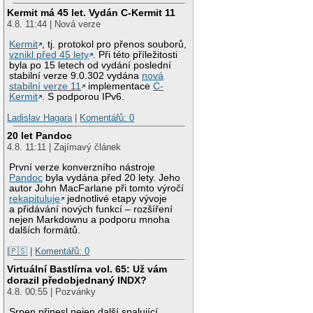
Kermit má 45 let. Vydán C-Kermit 11
4.8. 11:44 | Nová verze
Kermit
, tj. protokol pro přenos souborů,
vznikl před 45 lety
. Při této příležitosti
byla po 15 letech od vydání poslední
stabilní verze 9.0.302 vydána
nová
stabilní verze 11
implementace
C-
Kermit
. S podporou IPv6.
Ladislav Hagara
|
Komentářů: 0
20 let Pandoc
4.8. 11:11 | Zajímavý článek
První verze konverzního nástroje
Pandoc
byla vydána před 20 lety. Jeho
autor John MacFarlane při tomto výročí
rekapituluje
jednotlivé etapy vývoje
a přidávání nových funkcí – rozšíření
nejen Markdownu a podporu mnoha
dalších formátů.
|🇵🇸
|
Komentářů: 0
Virtuální Bastlírna vol. 65: Už vám
dorazil předobjednaný INDX?
4.8. 00:55 | Pozvánky
Srpen přinesl nejen další spalující