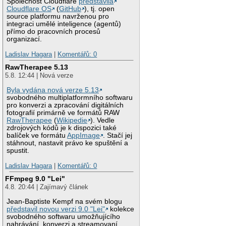
Společnost Cloudflare
představila
Cloudflare OS
(
GitHub
), tj. open
source platformu navrženou pro
integraci umělé inteligence (agentů)
přímo do pracovních procesů
organizací.
Ladislav Hagara
|
Komentářů: 0
RawTherapee 5.13
5.8. 12:44 | Nová verze
Byla vydána nová verze 5.13
svobodného multiplatformního softwaru
pro konverzi a zpracování digitálních
fotografií primárně ve formátů RAW
RawTherapee
(
Wikipedie
). Vedle
zdrojových kódů je k dispozici také
balíček ve formátu
AppImage
. Stačí jej
stáhnout, nastavit právo ke spuštění a
spustit.
Ladislav Hagara
|
Komentářů: 0
FFmpeg 9.0 "Lei"
4.8. 20:44 | Zajímavý článek
Jean-Baptiste Kempf na svém blogu
představil novou verzi 9.0 "Lei"
kolekce
svobodného softwaru umožňujícího
nahrávání, konverzi a streamovaní