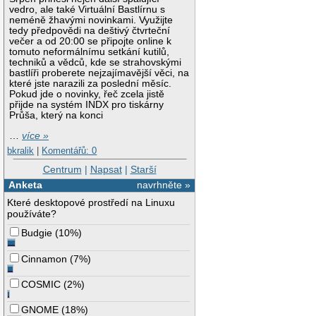
vedro, ale také Virtuální Bastlírnu s
neméně žhavými novinkami. Využijte
tedy předpovědi na deštivý čtvrteční
večer a od 20:00 se připojte online k
tomuto neformálnímu setkání kutilů,
techniků a vědců, kde se strahovskými
bastlíři proberete nejzajímavější věci, na
které jste narazili za poslední měsíc.
Pokud jde o novinky, řeč zcela jistě
přijde na systém INDX pro tiskárny
Průša, který na konci
…
více »
bkralik
|
Komentářů: 0
Centrum
|
Napsat
|
Starší
Anketa
navrhněte »
Které desktopové prostředí na Linuxu
používáte?
Budgie
(
10%
)
Cinnamon
(
7%
)
COSMIC
(
2%
)
GNOME
(
18%
)