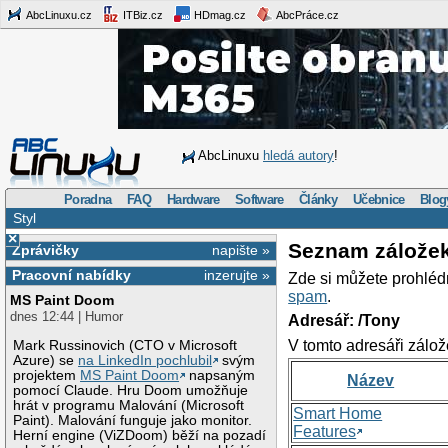
AbcLinuxu.cz
ITBiz.cz
HDmag.cz
AbcPráce.cz
AbcLinuxu
hledá autory
!
Poradna
FAQ
Hardware
Software
Články
Učebnice
Blog
Styl
×
Seznam zálože
Zprávičky
napište »
Pracovní nabídky
inzerujte »
Zde si můžete prohléd
spam
.
MS Paint Doom
dnes 12:44 | Humor
Adresář: /Tony
V tomto adresáři zálož
Mark Russinovich (CTO v Microsoft
Azure) se
na LinkedIn pochlubil
svým
projektem
MS Paint Doom
napsaným
Název
pomocí Claude. Hru Doom umožňuje
hrát v programu Malování (Microsoft
Smart Home
Paint). Malování funguje jako monitor.
Features
Herní engine (ViZDoom) běží na pozadí