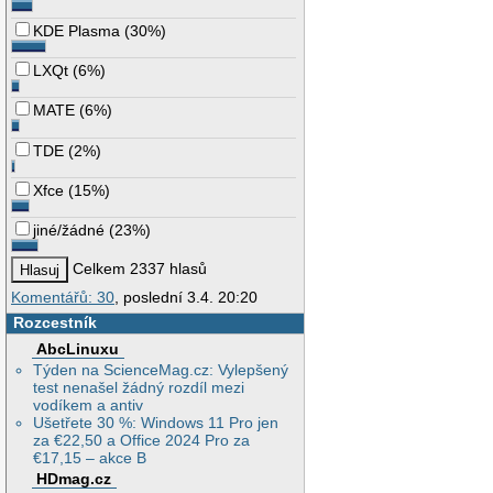
KDE Plasma
(
30%
)
LXQt
(
6%
)
MATE
(
6%
)
TDE
(
2%
)
Xfce
(
15%
)
jiné/žádné
(
23%
)
Celkem 2337 hlasů
Komentářů: 30
, poslední 3.4. 20:20
Rozcestník
AbcLinuxu
Týden na ScienceMag.cz: Vylepšený
test nenašel žádný rozdíl mezi
vodíkem a antiv
Ušetřete 30 %: Windows 11 Pro jen
za €22,50 a Office 2024 Pro za
€17,15 – akce B
HDmag.cz