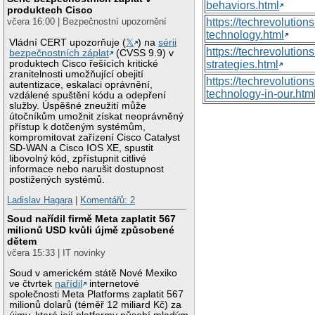
behaviors.html
produktech Cisco
https://techrevoluti
včera 16:00 | Bezpečnostní upozornění
technology.html
Vládní CERT upozorňuje (
𝕏
) na
sérii
https://techrevolutio
bezpečnostních záplat
(CVSS 9.9) v
produktech Cisco řešících kritické
strategies.html
zranitelnosti umožňující obejití
https://techrevolutio
autentizace, eskalaci oprávnění,
technology-in-our.htm
vzdálené spuštění kódu a odepření
služby. Úspěšné zneužití může
útočníkům umožnit získat neoprávněný
přístup k dotčeným systémům,
kompromitovat zařízení Cisco Catalyst
SD-WAN a Cisco IOS XE, spustit
libovolný kód, zpřístupnit citlivé
informace nebo narušit dostupnost
postižených systémů.
Ladislav Hagara
|
Komentářů: 2
Soud nařídil firmě Meta zaplatit 567
milionů USD kvůli újmě způsobené
dětem
včera 15:33 | IT novinky
Soud v americkém státě Nové Mexiko
ve čtvrtek
nařídil
internetové
společnosti Meta Platforms zaplatit 567
milionů dolarů (téměř 12 miliard Kč) za