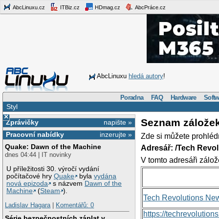
AbcLinuxu.cz
ITBiz.cz
HDmag.cz
AbcPráce.cz
AbcLinuxu
hledá autory
!
Poradna
FAQ
Hardware
Softw
Styl
×
Seznam zálože
Zprávičky
napište »
Pracovní nabídky
inzerujte »
Zde si můžete prohléd
Quake: Dawn of the Machine
Adresář: /Tech Revo
dnes 04:44 | IT novinky
V tomto adresáři zálož
U příležitosti 30. výročí vydání
počítačové hry
Quake
byla
vydána
nová epizoda
s názvem
Dawn of the
Machine
(
Steam
).
Tech Revolutions Ne
Ladislav Hagara
|
Komentářů: 0
https://techrevolutio
Série bezpečnostních záplat v