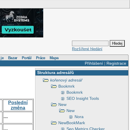
Rozšířené hledání
 je
Bazar
Portál
Práce
Mapa
Přihlášení
|
Registrace
Struktura adresářů
kořenový adresář
Bookmrk
Bookmrk
SEO Insight Tools
Poslední
New
změna
New
Nora
---
NewBookMark
Seo Metrics Checker
---