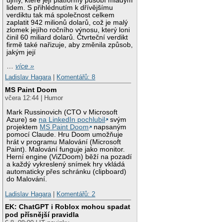
újmy, které její platformy působí mladým
lidem. S přihlédnutím k dřívějšímu
verdiktu tak má společnost celkem
zaplatit 942 milionů dolarů, což je malý
zlomek jejího ročního výnosu, který loni
činil 60 miliard dolarů. Čtvrteční verdikt
firmě také nařizuje, aby změnila způsob,
jakým její
…
více »
Ladislav Hagara
|
Komentářů: 8
MS Paint Doom
včera 12:44 | Humor
Mark Russinovich (CTO v Microsoft
Azure) se
na LinkedIn pochlubil
svým
projektem
MS Paint Doom
napsaným
pomocí Claude. Hru Doom umožňuje
hrát v programu Malování (Microsoft
Paint). Malování funguje jako monitor.
Herní engine (ViZDoom) běží na pozadí
a každý vykreslený snímek hry vkládá
automaticky přes schránku (clipboard)
do Malování.
Ladislav Hagara
|
Komentářů: 2
EK: ChatGPT i Roblox mohou spadat
pod přísnější pravidla