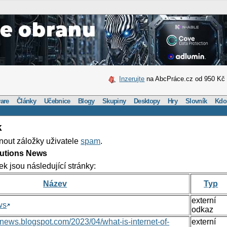
Inzerujte
na AbcPráce.cz od 950 Kč
are
Články
Učebnice
Blogy
Skupiny
Desktopy
Hry
Slovník
Kdo
k
nout záložky uživatele
spam
.
lutions News
ek jsou následující stránky:
Název
Typ
externí
ws
odkaz
nsnews.blogspot.com/2023/04/what-is-internet-of-
externí