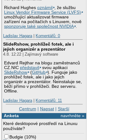
Richard Hughes
oznámil
, že službu
Linux Vendor Firmware Service (LVFS)
umožňující aktualizovat firmware
zařízení na počítačích s Linuxem, nově
sponzoruje také společnost NVIDIA
.
Ladislav Hagara
|
Komentářů: 0
SlideRshow, prohlížeč fotek, ale i
jejich organizér a prezentátor
4.8. 12:22 | Zajímavý software
Edvard Rejthar na blogu zaměstnanců
CZ.NIC
představil
svou aplikaci
SlideRshow
(
GitHub
). Funguje jako
prohlížeč fotek, ale i jako jejich
organizér a prezentátor. Neinstaluje se,
běží přímo v prohlížeči. Bez serveru.
Offline.
Ladislav Hagara
|
Komentářů: 11
Centrum
|
Napsat
|
Starší
Anketa
navrhněte »
Které desktopové prostředí na Linuxu
používáte?
Budgie
(
10%
)