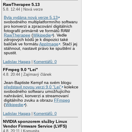
RawTherapee 5.13
5.8. 12:44 | Nová verze
Byla vydána nová verze 5.13
svobodného multiplatformního softwaru
pro konverzi a zpracování digitálních
fotografií primárně ve formátů RAW
RawTherapee
(
Wikipedie
). Vedle
zdrojových kódů je k dispozici také
balíček ve formátu
AppImage
. Stačí jej
stáhnout, nastavit právo ke spuštění a
spustit.
Ladislav Hagara
|
Komentářů: 0
FFmpeg 9.0 "Lei"
4.8. 20:44 | Zajímavý článek
Jean-Baptiste Kempf na svém blogu
představil novou verzi 9.0 "Lei"
kolekce
svobodného softwaru umožňujícího
nahrávání, konverzi a streamovaní
digitálního zvuku a obrazu
FFmpeg
(
Wikipedie
).
Ladislav Hagara
|
Komentářů: 0
NVIDIA sponzorem služby Linux
Vendor Firmware Service (LVFS)
4.8. 20:11 | Komunita