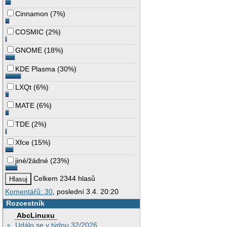
Cinnamon
(
7%
)
COSMIC
(
2%
)
GNOME
(
18%
)
KDE Plasma
(
30%
)
LXQt
(
6%
)
MATE
(
6%
)
TDE
(
2%
)
Xfce
(
15%
)
jiné/žádné
(
23%
)
Celkem 2344 hlasů
Komentářů: 30
, poslední 3.4. 20:20
Rozcestník
AbcLinuxu
Událo se v týdnu 32/2026