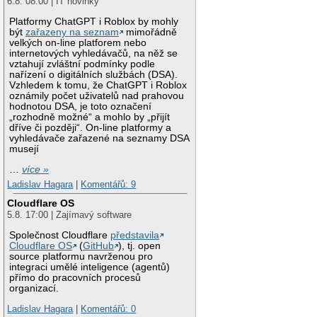
6.8. 08:00 | IT novinky
Platformy ChatGPT i Roblox by mohly
být
zařazeny na seznam
mimořádně
velkých on-line platforem nebo
internetových vyhledávačů, na něž se
vztahují zvláštní podmínky podle
nařízení o digitálních službách (DSA).
Vzhledem k tomu, že ChatGPT i Roblox
oznámily počet uživatelů nad prahovou
hodnotou DSA, je toto označení
„rozhodně možné“ a mohlo by „přijít
dříve či později“. On-line platformy a
vyhledávače zařazené na seznamy DSA
musejí
…
více »
Ladislav Hagara
|
Komentářů: 9
Cloudflare OS
5.8. 17:00 | Zajímavý software
Společnost Cloudflare
představila
Cloudflare OS
(
GitHub
), tj. open
source platformu navrženou pro
integraci umělé inteligence (agentů)
přímo do pracovních procesů
organizací.
Ladislav Hagara
|
Komentářů: 0