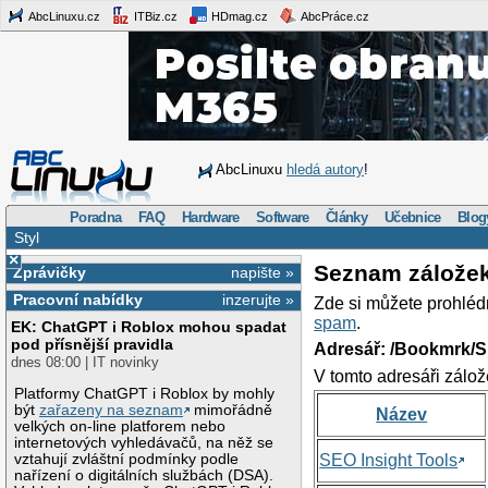
AbcLinuxu.cz
ITBiz.cz
HDmag.cz
AbcPráce.cz
AbcLinuxu
hledá autory
!
Poradna
FAQ
Hardware
Software
Články
Učebnice
Blog
Styl
×
Seznam zálože
Zprávičky
napište »
Pracovní nabídky
inzerujte »
Zde si můžete prohléd
spam
.
EK: ChatGPT i Roblox mohou spadat
pod přísnější pravidla
Adresář: /Bookmrk/S
dnes 08:00 | IT novinky
V tomto adresáři zálož
Platformy ChatGPT i Roblox by mohly
být
zařazeny na seznam
mimořádně
Název
velkých on-line platforem nebo
internetových vyhledávačů, na něž se
vztahují zvláštní podmínky podle
SEO Insight Tools
nařízení o digitálních službách (DSA).