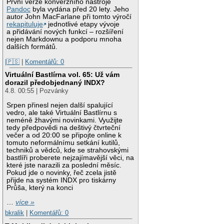
První verze konverzního nástroje
Pandoc
byla vydána před 20 lety. Jeho
autor John MacFarlane při tomto výročí
rekapituluje
jednotlivé etapy vývoje
a přidávání nových funkcí – rozšíření
nejen Markdownu a podporu mnoha
dalších formátů.
|🇵🇸
|
Komentářů: 0
Virtuální Bastlírna vol. 65: Už vám
dorazil předobjednaný INDX?
4.8. 00:55 | Pozvánky
Srpen přinesl nejen další spalující
vedro, ale také Virtuální Bastlírnu s
neméně žhavými novinkami. Využijte
tedy předpovědi na deštivý čtvrteční
večer a od 20:00 se připojte online k
tomuto neformálnímu setkání kutilů,
techniků a vědců, kde se strahovskými
bastlíři proberete nejzajímavější věci, na
které jste narazili za poslední měsíc.
Pokud jde o novinky, řeč zcela jistě
přijde na systém INDX pro tiskárny
Průša, který na konci
…
více »
bkralik
|
Komentářů: 0