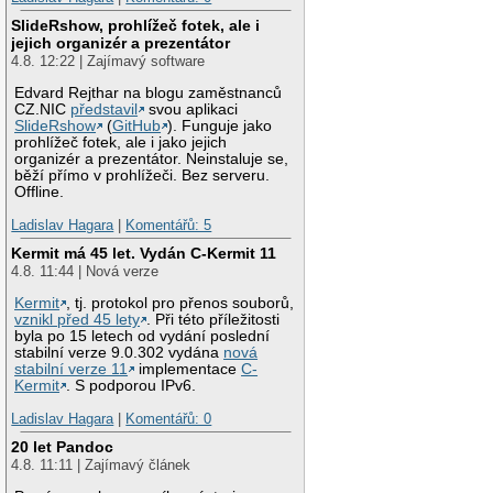
SlideRshow, prohlížeč fotek, ale i
jejich organizér a prezentátor
4.8. 12:22 | Zajímavý software
Edvard Rejthar na blogu zaměstnanců
CZ.NIC
představil
svou aplikaci
SlideRshow
(
GitHub
). Funguje jako
prohlížeč fotek, ale i jako jejich
organizér a prezentátor. Neinstaluje se,
běží přímo v prohlížeči. Bez serveru.
Offline.
Ladislav Hagara
|
Komentářů: 5
Kermit má 45 let. Vydán C-Kermit 11
4.8. 11:44 | Nová verze
Kermit
, tj. protokol pro přenos souborů,
vznikl před 45 lety
. Při této příležitosti
byla po 15 letech od vydání poslední
stabilní verze 9.0.302 vydána
nová
stabilní verze 11
implementace
C-
Kermit
. S podporou IPv6.
Ladislav Hagara
|
Komentářů: 0
20 let Pandoc
4.8. 11:11 | Zajímavý článek