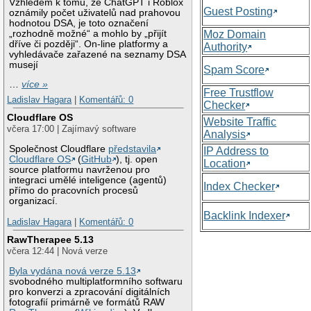
Vzhledem k tomu, že ChatGPT i Roblox
Guest Posting
oznámily počet uživatelů nad prahovou
hodnotou DSA, je toto označení
„rozhodně možné“ a mohlo by „přijít
Moz Domain
dříve či později“. On-line platformy a
Authority
vyhledávače zařazené na seznamy DSA
musejí
Spam Score
…
více »
Free Trustflow
Ladislav Hagara
|
Komentářů: 0
Checker
Cloudflare OS
Website Traffic
včera 17:00 | Zajímavý software
Analysis
Společnost Cloudflare
představila
IP Address to
Cloudflare OS
(
GitHub
), tj. open
Location
source platformu navrženou pro
integraci umělé inteligence (agentů)
Index Checker
přímo do pracovních procesů
organizací.
Backlink Indexer
Ladislav Hagara
|
Komentářů: 0
RawTherapee 5.13
včera 12:44 | Nová verze
Byla vydána nová verze 5.13
svobodného multiplatformního softwaru
pro konverzi a zpracování digitálních
fotografií primárně ve formátů RAW