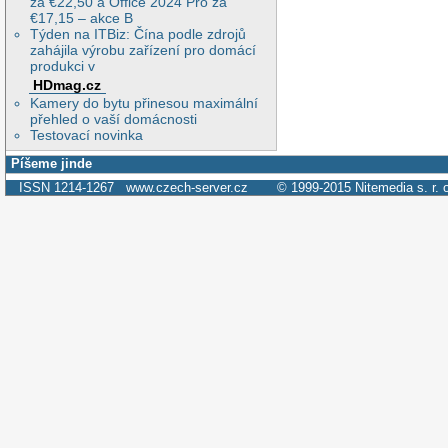
za €22,50 a Office 2024 Pro za
€17,15 – akce B
Týden na ITBiz: Čína podle zdrojů
zahájila výrobu zařízení pro domácí
produkci v
HDmag.cz
Kamery do bytu přinesou maximální
přehled o vaší domácnosti
Testovací novinka
Píšeme jinde
ISSN 1214-1267
www.czech-server.cz
© 1999-2015
Nitemedia s. r. 