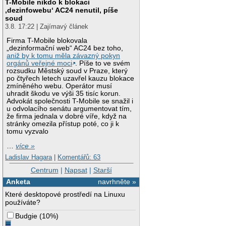
T-Mobile nikdo k blokaci
‚dezinfowebu‘ AC24 nenutil, píše
soud
3.8. 17:22 | Zajímavý článek
Firma T-Mobile blokovala
„dezinformační web“ AC24 bez toho,
aniž by k tomu měla závazný pokyn
orgánů veřejné moci
. Píše to ve svém
rozsudku Městský soud v Praze, který
po čtyřech letech uzavřel kauzu blokace
zmíněného webu. Operátor musí
uhradit škodu ve výši 35 tisíc korun.
Advokát společnosti T-Mobile se snažil i
u odvolacího senátu argumentovat tím,
že firma jednala v dobré víře, když na
stránky omezila přístup poté, co ji k
tomu vyzvalo
…
více »
Ladislav Hagara
|
Komentářů: 63
Centrum
|
Napsat
|
Starší
Anketa
navrhněte »
Které desktopové prostředí na Linuxu
používáte?
Budgie
(
10%
)