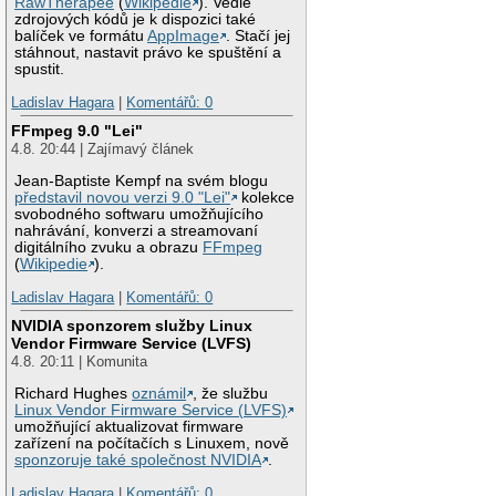
RawTherapee
(
Wikipedie
). Vedle
zdrojových kódů je k dispozici také
balíček ve formátu
AppImage
. Stačí jej
stáhnout, nastavit právo ke spuštění a
spustit.
Ladislav Hagara
|
Komentářů: 0
FFmpeg 9.0 "Lei"
4.8. 20:44 | Zajímavý článek
Jean-Baptiste Kempf na svém blogu
představil novou verzi 9.0 "Lei"
kolekce
svobodného softwaru umožňujícího
nahrávání, konverzi a streamovaní
digitálního zvuku a obrazu
FFmpeg
(
Wikipedie
).
Ladislav Hagara
|
Komentářů: 0
NVIDIA sponzorem služby Linux
Vendor Firmware Service (LVFS)
4.8. 20:11 | Komunita
Richard Hughes
oznámil
, že službu
Linux Vendor Firmware Service (LVFS)
umožňující aktualizovat firmware
zařízení na počítačích s Linuxem, nově
sponzoruje také společnost NVIDIA
.
Ladislav Hagara
|
Komentářů: 0