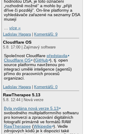
hodnotou DSA, je toto označení
„rozhodně možné“ a mohlo by „přijít
dříve či později“. On-line platformy a
vyhledávače zařazené na seznamy DSA
musejí
…
více »
Ladislav Hagara
|
Komentářů: 9
Cloudflare OS
5.8. 17:00 | Zajímavý software
Společnost Cloudflare
představila
Cloudflare OS
(
GitHub
), tj. open
source platformu navrženou pro
integraci umělé inteligence (agentů)
přímo do pracovních procesů
organizací.
Ladislav Hagara
|
Komentářů: 0
RawTherapee 5.13
5.8. 12:44 | Nová verze
Byla vydána nová verze 5.13
svobodného multiplatformního softwaru
pro konverzi a zpracování digitálních
fotografií primárně ve formátů RAW
RawTherapee
(
Wikipedie
). Vedle
zdrojových kódů je k dispozici také