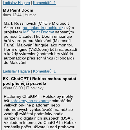
Ladislav Hagara
|
Komentářů: 1
MS Paint Doom
dnes 12:44 | Humor
Mark Russinovich (CTO v Microsoft
Azure) se
na LinkedIn pochlubil
svým
projektem
MS Paint Doom
napsaným
pomocí Claude. Hru Doom umožňuje
hrát v programu Malování (Microsoft
Paint). Malování funguje jako monitor.
Herní engine (ViZDoom) běží na pozadí
a každý vykreslený snímek hry vkládá
automaticky přes schránku (clipboard)
do Malování.
Ladislav Hagara
|
Komentářů: 1
EK: ChatGPT i Roblox mohou spadat
pod přísnější pravidla
včera 08:00 | IT novinky
Platformy ChatGPT i Roblox by mohly
být
zařazeny na seznam
mimořádně
velkých on-line platforem nebo
internetových vyhledávačů, na něž se
vztahují zvláštní podmínky podle
nařízení o digitálních službách (DSA).
Vzhledem k tomu, že ChatGPT i Roblox
oznámily počet uživatelů nad prahovou