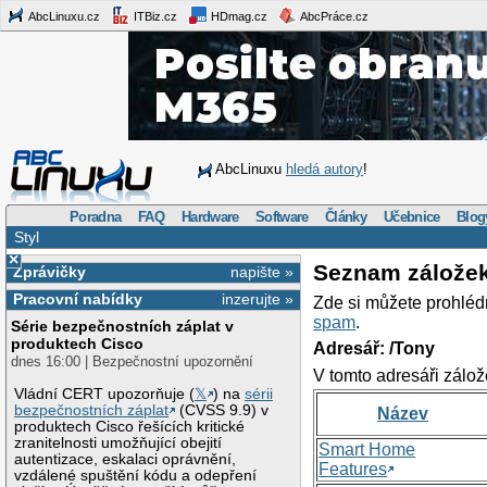
AbcLinuxu.cz
ITBiz.cz
HDmag.cz
AbcPráce.cz
AbcLinuxu
hledá autory
!
Poradna
FAQ
Hardware
Software
Články
Učebnice
Blog
Styl
×
Seznam zálože
Zprávičky
napište »
Pracovní nabídky
inzerujte »
Zde si můžete prohléd
spam
.
Série bezpečnostních záplat v
produktech Cisco
Adresář: /Tony
dnes 16:00 | Bezpečnostní upozornění
V tomto adresáři zálož
Vládní CERT upozorňuje (
𝕏
) na
sérii
bezpečnostních záplat
(CVSS 9.9) v
Název
produktech Cisco řešících kritické
zranitelnosti umožňující obejití
Smart Home
autentizace, eskalaci oprávnění,
Features
vzdálené spuštění kódu a odepření