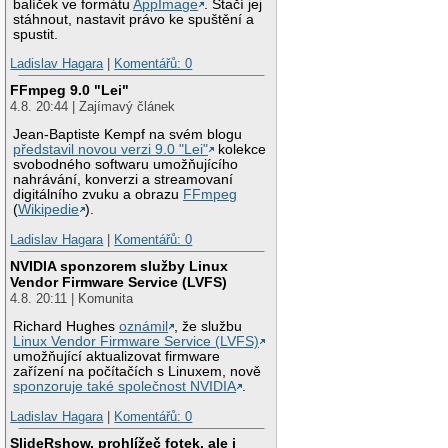
balíček ve formátu
AppImage
. Stačí jej
stáhnout, nastavit právo ke spuštění a
spustit.
Ladislav Hagara
|
Komentářů: 0
FFmpeg 9.0 "Lei"
4.8. 20:44 | Zajímavý článek
Jean-Baptiste Kempf na svém blogu
představil novou verzi 9.0 "Lei"
kolekce
svobodného softwaru umožňujícího
nahrávání, konverzi a streamovaní
digitálního zvuku a obrazu
FFmpeg
(
Wikipedie
).
Ladislav Hagara
|
Komentářů: 0
NVIDIA sponzorem služby Linux
Vendor Firmware Service (LVFS)
4.8. 20:11 | Komunita
Richard Hughes
oznámil
, že službu
Linux Vendor Firmware Service (LVFS)
umožňující aktualizovat firmware
zařízení na počítačích s Linuxem, nově
sponzoruje také společnost NVIDIA
.
Ladislav Hagara
|
Komentářů: 0
SlideRshow, prohlížeč fotek, ale i