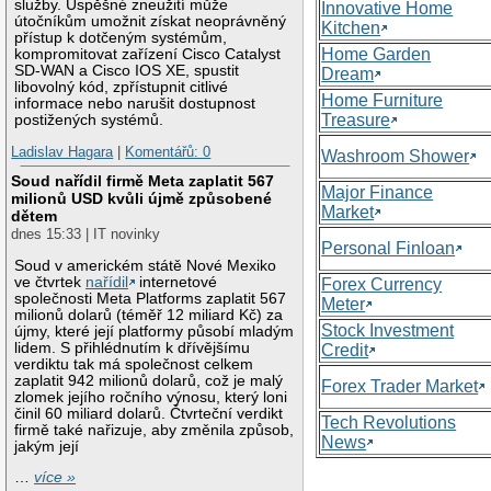
služby. Úspěšné zneužití může
Innovative Home
útočníkům umožnit získat neoprávněný
Kitchen
přístup k dotčeným systémům,
Home Garden
kompromitovat zařízení Cisco Catalyst
SD-WAN a Cisco IOS XE, spustit
Dream
libovolný kód, zpřístupnit citlivé
Home Furniture
informace nebo narušit dostupnost
Treasure
postižených systémů.
Ladislav Hagara
|
Komentářů: 0
Washroom Shower
Soud nařídil firmě Meta zaplatit 567
Major Finance
milionů USD kvůli újmě způsobené
Market
dětem
dnes 15:33 | IT novinky
Personal Finloan
Soud v americkém státě Nové Mexiko
ve čtvrtek
nařídil
internetové
Forex Currency
společnosti Meta Platforms zaplatit 567
Meter
milionů dolarů (téměř 12 miliard Kč) za
Stock Investment
újmy, které její platformy působí mladým
lidem. S přihlédnutím k dřívějšímu
Credit
verdiktu tak má společnost celkem
zaplatit 942 milionů dolarů, což je malý
Forex Trader Market
zlomek jejího ročního výnosu, který loni
činil 60 miliard dolarů. Čtvrteční verdikt
Tech Revolutions
firmě také nařizuje, aby změnila způsob,
News
jakým její
…
více »