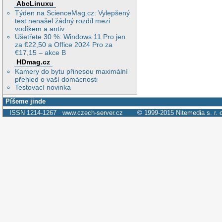
AbcLinuxu
Týden na ScienceMag.cz: Vylepšený
test nenašel žádný rozdíl mezi
vodíkem a antiv
Ušetřete 30 %: Windows 11 Pro jen
za €22,50 a Office 2024 Pro za
€17,15 – akce B
HDmag.cz
Kamery do bytu přinesou maximální
přehled o vaší domácnosti
Testovací novinka
Píšeme jinde
ISSN 1214-1267
www.czech-server.cz
© 1999-2015
Nitemedia s. r. 