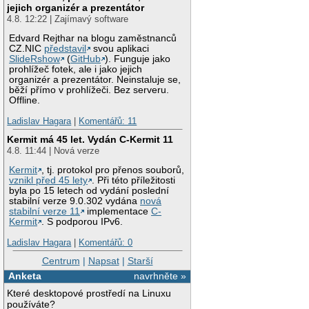
jejich organizér a prezentátor
4.8. 12:22 | Zajímavý software
Edvard Rejthar na blogu zaměstnanců
CZ.NIC
představil
svou aplikaci
SlideRshow
(
GitHub
). Funguje jako
prohlížeč fotek, ale i jako jejich
organizér a prezentátor. Neinstaluje se,
běží přímo v prohlížeči. Bez serveru.
Offline.
Ladislav Hagara
|
Komentářů: 11
Kermit má 45 let. Vydán C-Kermit 11
4.8. 11:44 | Nová verze
Kermit
, tj. protokol pro přenos souborů,
vznikl před 45 lety
. Při této příležitosti
byla po 15 letech od vydání poslední
stabilní verze 9.0.302 vydána
nová
stabilní verze 11
implementace
C-
Kermit
. S podporou IPv6.
Ladislav Hagara
|
Komentářů: 0
Centrum
|
Napsat
|
Starší
Anketa
navrhněte »
Které desktopové prostředí na Linuxu
používáte?