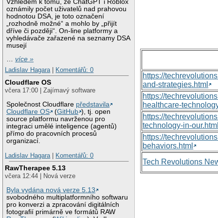
Vzhledem k tomu, že ChatGPT i Roblox
oznámily počet uživatelů nad prahovou
hodnotou DSA, je toto označení
„rozhodně možné“ a mohlo by „přijít
dříve či později“. On-line platformy a
vyhledávače zařazené na seznamy DSA
musejí
…
více »
Ladislav Hagara
|
Komentářů: 0
https://techrevolutio
Cloudflare OS
and-strategies.html
včera 17:00 | Zajímavý software
https://techrevoluti
Společnost Cloudflare
představila
healthcare-technology
Cloudflare OS
(
GitHub
), tj. open
https://techrevolutio
source platformu navrženou pro
technology-in-our.htm
integraci umělé inteligence (agentů)
přímo do pracovních procesů
https://techrevolutio
organizací.
behaviors.html
Ladislav Hagara
|
Komentářů: 0
Tech Revolutions Ne
RawTherapee 5.13
včera 12:44 | Nová verze
Byla vydána nová verze 5.13
svobodného multiplatformního softwaru
pro konverzi a zpracování digitálních
fotografií primárně ve formátů RAW