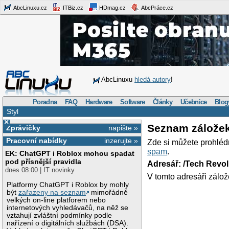
AbcLinuxu.cz
ITBiz.cz
HDmag.cz
AbcPráce.cz
AbcLinuxu
hledá autory
!
Poradna
FAQ
Hardware
Software
Články
Učebnice
Blog
Styl
×
Seznam zálože
Zprávičky
napište »
Pracovní nabídky
inzerujte »
Zde si můžete prohléd
spam
.
EK: ChatGPT i Roblox mohou spadat
pod přísnější pravidla
Adresář: /Tech Revo
dnes 08:00 | IT novinky
V tomto adresáři zálož
Platformy ChatGPT i Roblox by mohly
být
zařazeny na seznam
mimořádně
velkých on-line platforem nebo
internetových vyhledávačů, na něž se
vztahují zvláštní podmínky podle
nařízení o digitálních službách (DSA).