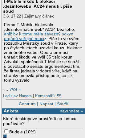
T-Mobile nikdo k blokaci
‚dezinfowebu‘ AC24 nenutil, píše
soud
3.8. 17:22 | Zajímavý článek
Firma T-Mobile blokovala
„dezinformační web“ AC24 bez toho,
aniž by k tomu měla závazný pokyn
orgánů veřejné moci
. Píše to ve svém
rozsudku Městský soud v Praze, který
po čtyřech letech uzavřel kauzu blokace
zmíněného webu. Operátor musí
uhradit škodu ve výši 35 tisíc korun.
Advokát společnosti T-Mobile se snažil i
u odvolacího senátu argumentovat tím,
že firma jednala v dobré víře, když na
stránky omezila přístup poté, co ji k
tomu vyzvalo
…
více »
Ladislav Hagara
|
Komentářů: 55
Centrum
|
Napsat
|
Starší
Anketa
navrhněte »
Které desktopové prostředí na Linuxu
používáte?
Budgie
(
10%
)