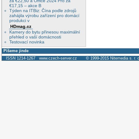
za €22,50 a Office 2024 Pro za
€17,15 – akce B
Týden na ITBiz: Čína podle zdrojů
zahájila výrobu zařízení pro domácí
produkci v
HDmag.cz
Kamery do bytu přinesou maximální
přehled o vaší domácnosti
Testovací novinka
Píšeme jinde
ISSN 1214-1267
www.czech-server.cz
© 1999-2015
Nitemedia s. r. 