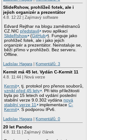
SlideRshow, prohlížeč fotek, ale i
jejich organizér a prezentátor
4.8. 12:22 | Zajímavý software
Edvard Rejthar na blogu zaměstnanců
CZ.NIC
představil
svou aplikaci
SlideRshow
(
GitHub
). Funguje jako
prohlížeč fotek, ale i jako jejich
organizér a prezentátor. Neinstaluje se,
běží přímo v prohlížeči. Bez serveru.
Offline.
Ladislav Hagara
|
Komentářů: 3
Kermit má 45 let. Vydán C-Kermit 11
4.8. 11:44 | Nová verze
Kermit
, tj. protokol pro přenos souborů,
vznikl před 45 lety
. Při této příležitosti
byla po 15 letech od vydání poslední
stabilní verze 9.0.302 vydána
nová
stabilní verze 11
implementace
C-
Kermit
. S podporou IPv6.
Ladislav Hagara
|
Komentářů: 0
20 let Pandoc
4.8. 11:11 | Zajímavý článek