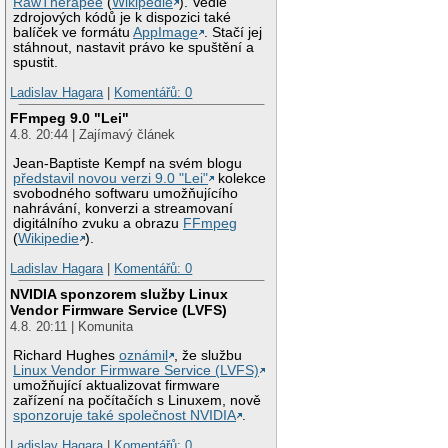
RawTherapee
(
Wikipedie
). Vedle
zdrojových kódů je k dispozici také
balíček ve formátu
AppImage
. Stačí jej
stáhnout, nastavit právo ke spuštění a
spustit.
Ladislav Hagara
|
Komentářů: 0
FFmpeg 9.0 "Lei"
4.8. 20:44 | Zajímavý článek
Jean-Baptiste Kempf na svém blogu
představil novou verzi 9.0 "Lei"
kolekce
svobodného softwaru umožňujícího
nahrávání, konverzi a streamovaní
digitálního zvuku a obrazu
FFmpeg
(
Wikipedie
).
Ladislav Hagara
|
Komentářů: 0
NVIDIA sponzorem služby Linux
Vendor Firmware Service (LVFS)
4.8. 20:11 | Komunita
Richard Hughes
oznámil
, že službu
Linux Vendor Firmware Service (LVFS)
umožňující aktualizovat firmware
zařízení na počítačích s Linuxem, nově
sponzoruje také společnost NVIDIA
.
Ladislav Hagara
|
Komentářů: 0