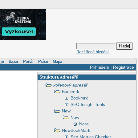
Rozšířené hledání
 je
Bazar
Portál
Práce
Mapa
Přihlášení
|
Registrace
Struktura adresářů
kořenový adresář
Bookmrk
Bookmrk
SEO Insight Tools
New
New
Nora
NewBookMark
Seo Metrics Checker