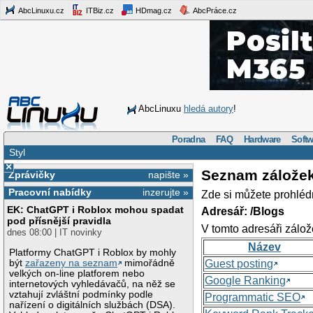
AbcLinuxu.cz
ITBiz.cz
HDmag.cz
AbcPráce.cz
AbcLinuxu
hledá autory
!
Poradna
FAQ
Hardware
Softw
Styl
×
Seznam zálože
Zprávičky
napište »
Pracovní nabídky
inzerujte »
Zde si můžete prohléd
EK: ChatGPT i Roblox mohou spadat
Adresář: /Blogs
pod přísnější pravidla
V tomto adresáři zálož
dnes 08:00 | IT novinky
Název
Platformy ChatGPT i Roblox by mohly
být
zařazeny na seznam
mimořádně
Guest posting
velkých on-line platforem nebo
Google Ranking
internetových vyhledávačů, na něž se
vztahují zvláštní podmínky podle
Programmatic SEO
nařízení o digitálních službách (DSA).