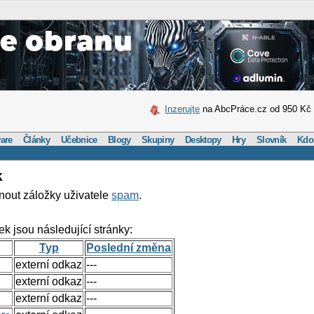
Inzerujte
na AbcPráce.cz od 950 Kč
are
Články
Učebnice
Blogy
Skupiny
Desktopy
Hry
Slovník
Kdo
k
nout záložky uživatele
spam
.
ek jsou následující stránky:
Typ
Poslední změna
externí odkaz
---
externí odkaz
---
externí odkaz
---