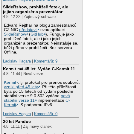
SlideRshow, prohlížeč fotek, ale i
jejich organizér a prezentátor
4.8. 12:22 | Zajímavý software
Edvard Rejthar na blogu zaměstnanců
CZ.NIC
představil
svou aplikaci
SlideRshow
(
GitHub
). Funguje jako
prohlížeč fotek, ale i jako jejich
organizér a prezentátor. Neinstaluje se,
běží přímo v prohlížeči. Bez serveru.
Offline.
Ladislav Hagara
|
Komentářů: 9
Kermit má 45 let. Vydán C-Kermit 11
4.8. 11:44 | Nová verze
Kermit
, tj. protokol pro přenos souborů,
vznikl před 45 lety
. Při této příležitosti
byla po 15 letech od vydání poslední
stabilní verze 9.0.302 vydána
nová
stabilní verze 11
implementace
C-
Kermit
. S podporou IPv6.
Ladislav Hagara
|
Komentářů: 0
20 let Pandoc
4.8. 11:11 | Zajímavý článek