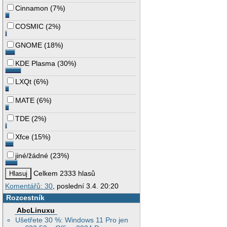
Cinnamon
(
7%
)
COSMIC
(
2%
)
GNOME
(
18%
)
KDE Plasma
(
30%
)
LXQt
(
6%
)
MATE
(
6%
)
TDE
(
2%
)
Xfce
(
15%
)
jiné/žádné
(
23%
)
Celkem 2333 hlasů
Komentářů: 30
, poslední 3.4. 20:20
Rozcestník
AbcLinuxu
Ušetřete 30 %: Windows 11 Pro jen