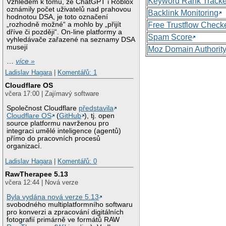
Keyword Rank Tracke
Vzhledem k tomu, že ChatGPT i Roblox
oznámily počet uživatelů nad prahovou
Backlink Monitoring
hodnotou DSA, je toto označení
„rozhodně možné“ a mohlo by „přijít
Free Trustflow Check
dříve či později“. On-line platformy a
Spam Score
vyhledávače zařazené na seznamy DSA
musejí
Moz Domain Authorit
…
více »
Ladislav Hagara
|
Komentářů: 1
Cloudflare OS
včera 17:00 | Zajímavý software
Společnost Cloudflare
představila
Cloudflare OS
(
GitHub
), tj. open
source platformu navrženou pro
integraci umělé inteligence (agentů)
přímo do pracovních procesů
organizací.
Ladislav Hagara
|
Komentářů: 0
RawTherapee 5.13
včera 12:44 | Nová verze
Byla vydána nová verze 5.13
svobodného multiplatformního softwaru
pro konverzi a zpracování digitálních
fotografií primárně ve formátů RAW