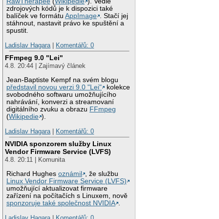
RawTherapee
(
Wikipedie
). Vedle
zdrojových kódů je k dispozici také
balíček ve formátu
AppImage
. Stačí jej
stáhnout, nastavit právo ke spuštění a
spustit.
Ladislav Hagara
|
Komentářů: 0
FFmpeg 9.0 "Lei"
4.8. 20:44 | Zajímavý článek
Jean-Baptiste Kempf na svém blogu
představil novou verzi 9.0 "Lei"
kolekce
svobodného softwaru umožňujícího
nahrávání, konverzi a streamovaní
digitálního zvuku a obrazu
FFmpeg
(
Wikipedie
).
Ladislav Hagara
|
Komentářů: 0
NVIDIA sponzorem služby Linux
Vendor Firmware Service (LVFS)
4.8. 20:11 | Komunita
Richard Hughes
oznámil
, že službu
Linux Vendor Firmware Service (LVFS)
umožňující aktualizovat firmware
zařízení na počítačích s Linuxem, nově
sponzoruje také společnost NVIDIA
.
Ladislav Hagara
|
Komentářů: 0