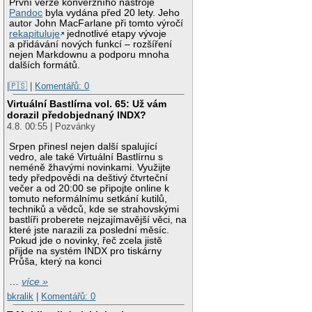
První verze konverzního nástroje
Pandoc
byla vydána před 20 lety. Jeho
autor John MacFarlane při tomto výročí
rekapituluje
jednotlivé etapy vývoje
a přidávání nových funkcí – rozšíření
nejen Markdownu a podporu mnoha
dalších formátů.
|🇵🇸
|
Komentářů: 0
Virtuální Bastlírna vol. 65: Už vám
dorazil předobjednaný INDX?
4.8. 00:55 | Pozvánky
Srpen přinesl nejen další spalující
vedro, ale také Virtuální Bastlírnu s
neméně žhavými novinkami. Využijte
tedy předpovědi na deštivý čtvrteční
večer a od 20:00 se připojte online k
tomuto neformálnímu setkání kutilů,
techniků a vědců, kde se strahovskými
bastlíři proberete nejzajímavější věci, na
které jste narazili za poslední měsíc.
Pokud jde o novinky, řeč zcela jistě
přijde na systém INDX pro tiskárny
Průša, který na konci
…
více »
bkralik
|
Komentářů: 0