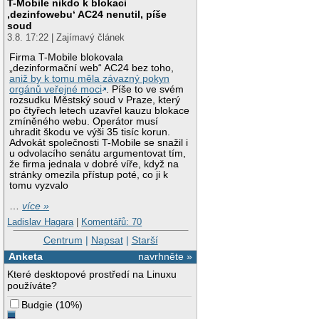
T-Mobile nikdo k blokaci
‚dezinfowebu‘ AC24 nenutil, píše
soud
3.8. 17:22 | Zajímavý článek
Firma T-Mobile blokovala
„dezinformační web“ AC24 bez toho,
aniž by k tomu měla závazný pokyn
orgánů veřejné moci
. Píše to ve svém
rozsudku Městský soud v Praze, který
po čtyřech letech uzavřel kauzu blokace
zmíněného webu. Operátor musí
uhradit škodu ve výši 35 tisíc korun.
Advokát společnosti T-Mobile se snažil i
u odvolacího senátu argumentovat tím,
že firma jednala v dobré víře, když na
stránky omezila přístup poté, co ji k
tomu vyzvalo
…
více »
Ladislav Hagara
|
Komentářů: 70
Centrum
|
Napsat
|
Starší
Anketa
navrhněte »
Které desktopové prostředí na Linuxu
používáte?
Budgie
(
10%
)