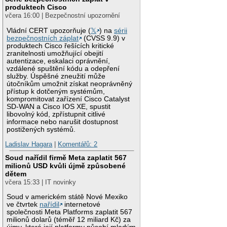
produktech Cisco
včera 16:00 | Bezpečnostní upozornění
Vládní CERT upozorňuje (
𝕏
) na
sérii
bezpečnostních záplat
(CVSS 9.9) v
produktech Cisco řešících kritické
zranitelnosti umožňující obejití
autentizace, eskalaci oprávnění,
vzdálené spuštění kódu a odepření
služby. Úspěšné zneužití může
útočníkům umožnit získat neoprávněný
přístup k dotčeným systémům,
kompromitovat zařízení Cisco Catalyst
SD-WAN a Cisco IOS XE, spustit
libovolný kód, zpřístupnit citlivé
informace nebo narušit dostupnost
postižených systémů.
Ladislav Hagara
|
Komentářů: 2
Soud nařídil firmě Meta zaplatit 567
milionů USD kvůli újmě způsobené
dětem
včera 15:33 | IT novinky
Soud v americkém státě Nové Mexiko
ve čtvrtek
nařídil
internetové
společnosti Meta Platforms zaplatit 567
milionů dolarů (téměř 12 miliard Kč) za