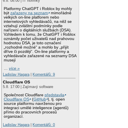
6.8. 08:00 | IT novinky
Platformy ChatGPT i Roblox by mohly
být
zařazeny na seznam
mimořádně
velkých on-line platforem nebo
internetových vyhledávačů, na něž se
vztahují zvláštní podmínky podle
nařízení o digitálních službách (DSA).
Vzhledem k tomu, že ChatGPT i Roblox
oznámily počet uživatelů nad prahovou
hodnotou DSA, je toto označení
„rozhodně možné“ a mohlo by „přijít
dříve či později“. On-line platformy a
vyhledávače zařazené na seznamy DSA
musejí
…
více »
Ladislav Hagara
|
Komentářů: 9
Cloudflare OS
5.8. 17:00 | Zajímavý software
Společnost Cloudflare
představila
Cloudflare OS
(
GitHub
), tj. open
source platformu navrženou pro
integraci umělé inteligence (agentů)
přímo do pracovních procesů
organizací.
Ladislav Hagara
|
Komentářů: 0