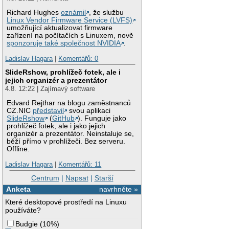
Richard Hughes
oznámil
, že službu
Linux Vendor Firmware Service (LVFS)
umožňující aktualizovat firmware
zařízení na počítačích s Linuxem, nově
sponzoruje také společnost NVIDIA
.
Ladislav Hagara
|
Komentářů: 0
SlideRshow, prohlížeč fotek, ale i
jejich organizér a prezentátor
4.8. 12:22 | Zajímavý software
Edvard Rejthar na blogu zaměstnanců
CZ.NIC
představil
svou aplikaci
SlideRshow
(
GitHub
). Funguje jako
prohlížeč fotek, ale i jako jejich
organizér a prezentátor. Neinstaluje se,
běží přímo v prohlížeči. Bez serveru.
Offline.
Ladislav Hagara
|
Komentářů: 11
Centrum
|
Napsat
|
Starší
Anketa
navrhněte »
Které desktopové prostředí na Linuxu
používáte?
Budgie
(
10%
)