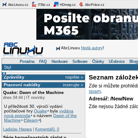
AbcLinuxu.cz
ITBiz.cz
HDmag.cz
AbcPráce.cz
AbcLinuxu
hledá autory
!
Poradna
FAQ
Hardware
Software
Články
Učebnice
Blog
Styl
×
Seznam zálože
Zprávičky
napište »
Pracovní nabídky
inzerujte »
Zde si můžete prohléd
spam
.
Quake: Dawn of the Machine
dnes 04:44 | IT novinky
Adresář: /New/New
Zde nejsou žádné zálo
U příležitosti 30. výročí vydání
počítačové hry
Quake
byla
vydána
nová epizoda
s názvem
Dawn of the
Machine
(
Steam
).
Ladislav Hagara
|
Komentářů: 0
Série bezpečnostních záplat v