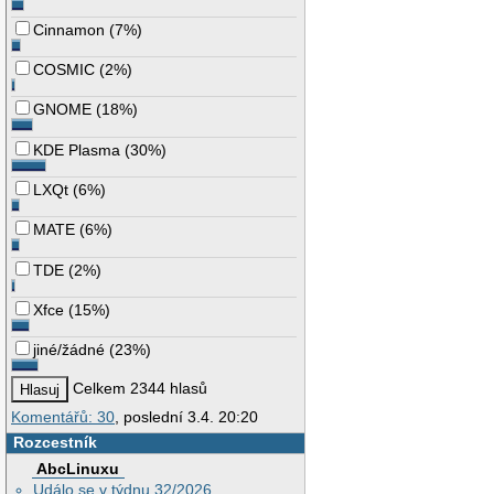
Cinnamon
(
7%
)
COSMIC
(
2%
)
GNOME
(
18%
)
KDE Plasma
(
30%
)
LXQt
(
6%
)
MATE
(
6%
)
TDE
(
2%
)
Xfce
(
15%
)
jiné/žádné
(
23%
)
Celkem 2344 hlasů
Komentářů: 30
, poslední 3.4. 20:20
Rozcestník
AbcLinuxu
Událo se v týdnu 32/2026