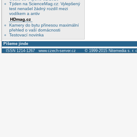
Týden na ScienceMag.cz: Vylepšený
test nenašel žádný rozdíl mezi
vodíkem a antiv
HDmag.cz
Kamery do bytu přinesou maximální
přehled o vaší domácnosti
Testovací novinka
Píšeme jinde
ISSN 1214-1267
www.czech-server.cz
© 1999-2015
Nitemedia s. r. 