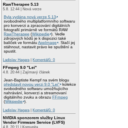
RawTherapee 5.13
5.8. 12:44 | Nová verze
Byla vydána nová verze 5.13
svobodného multiplatformního softwaru
pro konverzi a zpracování digitálních
fotografií primárně ve formátů RAW
RawTherapee
(
Wikipedie
). Vedle
zdrojových kódů je k dispozici také
balíček ve formátu
AppImage
. Stačí jej
stáhnout, nastavit právo ke spuštění a
spustit.
Ladislav Hagara
|
Komentářů: 0
FFmpeg 9.0 "Lei"
4.8. 20:44 | Zajímavý článek
Jean-Baptiste Kempf na svém blogu
představil novou verzi 9.0 "Lei"
kolekce
svobodného softwaru umožňujícího
nahrávání, konverzi a streamovaní
digitálního zvuku a obrazu
FFmpeg
(
Wikipedie
).
Ladislav Hagara
|
Komentářů: 0
NVIDIA sponzorem služby Linux
Vendor Firmware Service (LVFS)
4.8. 20:11 | Komunita