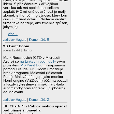
újmy, které její platformy působí mladým
lidem. S přihlédnutím k dřívějšímu
verdiktu tak má společnost celkem
zaplatit 942 milionů dolarů, což je malý
zlomek jejího ročního výnosu, který loni
činil 60 miliard dolarů. Čtvrteční verdikt
firmě také nařizuje, aby změnila způsob,
jakým její
…
více »
Ladislav Hagara
|
Komentářů: 8
MS Paint Doom
včera 12:44 | Humor
Mark Russinovich (CTO v Microsoft
Azure) se
na LinkedIn pochlubil
svým
projektem
MS Paint Doom
napsaným
pomocí Claude. Hru Doom umožňuje
hrát v programu Malování (Microsoft
Paint). Malování funguje jako monitor.
Herní engine (ViZDoom) běží na pozadí
a každý vykreslený snímek hry vkládá
automaticky přes schránku (clipboard)
do Malování.
Ladislav Hagara
|
Komentářů: 2
EK: ChatGPT i Roblox mohou spadat
pod přísnější pravidla