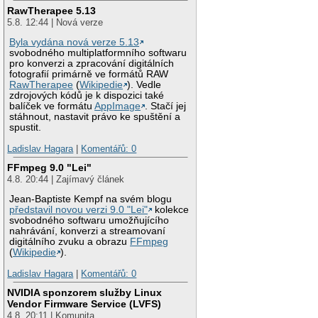
RawTherapee 5.13
5.8. 12:44 | Nová verze
Byla vydána nová verze 5.13
svobodného multiplatformního softwaru
pro konverzi a zpracování digitálních
fotografií primárně ve formátů RAW
RawTherapee
(
Wikipedie
). Vedle
zdrojových kódů je k dispozici také
balíček ve formátu
AppImage
. Stačí jej
stáhnout, nastavit právo ke spuštění a
spustit.
Ladislav Hagara
|
Komentářů: 0
FFmpeg 9.0 "Lei"
4.8. 20:44 | Zajímavý článek
Jean-Baptiste Kempf na svém blogu
představil novou verzi 9.0 "Lei"
kolekce
svobodného softwaru umožňujícího
nahrávání, konverzi a streamovaní
digitálního zvuku a obrazu
FFmpeg
(
Wikipedie
).
Ladislav Hagara
|
Komentářů: 0
NVIDIA sponzorem služby Linux
Vendor Firmware Service (LVFS)
4.8. 20:11 | Komunita