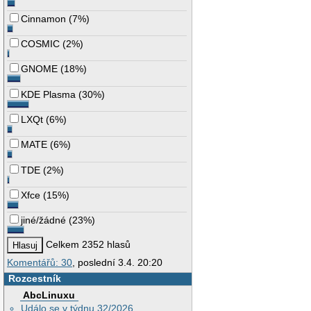
Cinnamon
(
7%
)
COSMIC
(
2%
)
GNOME
(
18%
)
KDE Plasma
(
30%
)
LXQt
(
6%
)
MATE
(
6%
)
TDE
(
2%
)
Xfce
(
15%
)
jiné/žádné
(
23%
)
Celkem 2352 hlasů
Komentářů: 30
, poslední 3.4. 20:20
Rozcestník
AbcLinuxu
Událo se v týdnu 32/2026