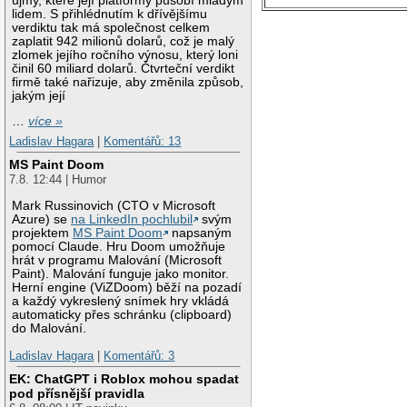
újmy, které její platformy působí mladým
lidem. S přihlédnutím k dřívějšímu
verdiktu tak má společnost celkem
zaplatit 942 milionů dolarů, což je malý
zlomek jejího ročního výnosu, který loni
činil 60 miliard dolarů. Čtvrteční verdikt
firmě také nařizuje, aby změnila způsob,
jakým její
…
více »
Ladislav Hagara
|
Komentářů: 13
MS Paint Doom
7.8. 12:44 | Humor
Mark Russinovich (CTO v Microsoft
Azure) se
na LinkedIn pochlubil
svým
projektem
MS Paint Doom
napsaným
pomocí Claude. Hru Doom umožňuje
hrát v programu Malování (Microsoft
Paint). Malování funguje jako monitor.
Herní engine (ViZDoom) běží na pozadí
a každý vykreslený snímek hry vkládá
automaticky přes schránku (clipboard)
do Malování.
Ladislav Hagara
|
Komentářů: 3
EK: ChatGPT i Roblox mohou spadat
pod přísnější pravidla