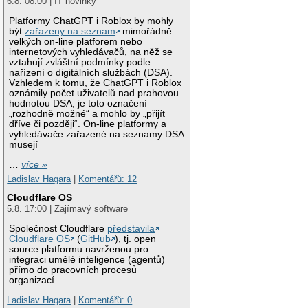
6.8. 08:00 | IT novinky
Platformy ChatGPT i Roblox by mohly
být
zařazeny na seznam
mimořádně
velkých on-line platforem nebo
internetových vyhledávačů, na něž se
vztahují zvláštní podmínky podle
nařízení o digitálních službách (DSA).
Vzhledem k tomu, že ChatGPT i Roblox
oznámily počet uživatelů nad prahovou
hodnotou DSA, je toto označení
„rozhodně možné“ a mohlo by „přijít
dříve či později“. On-line platformy a
vyhledávače zařazené na seznamy DSA
musejí
…
více »
Ladislav Hagara
|
Komentářů: 12
Cloudflare OS
5.8. 17:00 | Zajímavý software
Společnost Cloudflare
představila
Cloudflare OS
(
GitHub
), tj. open
source platformu navrženou pro
integraci umělé inteligence (agentů)
přímo do pracovních procesů
organizací.
Ladislav Hagara
|
Komentářů: 0