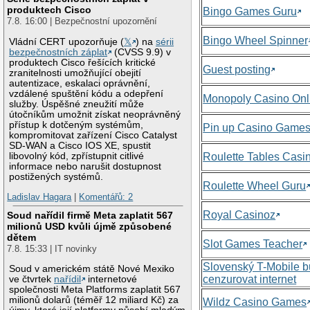
produktech Cisco
Bingo Games Guru
7.8. 16:00 | Bezpečnostní upozornění
Bingo Wheel Spinner
Vládní CERT upozorňuje (
𝕏
) na
sérii
bezpečnostních záplat
(CVSS 9.9) v
produktech Cisco řešících kritické
Guest posting
zranitelnosti umožňující obejití
autentizace, eskalaci oprávnění,
vzdálené spuštění kódu a odepření
Monopoly Casino Onl
služby. Úspěšné zneužití může
útočníkům umožnit získat neoprávněný
přístup k dotčeným systémům,
Pin up Casino Game
kompromitovat zařízení Cisco Catalyst
SD-WAN a Cisco IOS XE, spustit
libovolný kód, zpřístupnit citlivé
Roulette Tables Casi
informace nebo narušit dostupnost
postižených systémů.
Roulette Wheel Guru
Ladislav Hagara
|
Komentářů: 2
Royal Casinoz
Soud nařídil firmě Meta zaplatit 567
milionů USD kvůli újmě způsobené
dětem
Slot Games Teacher
7.8. 15:33 | IT novinky
Slovenský T-Mobile 
Soud v americkém státě Nové Mexiko
cenzurovat internet
ve čtvrtek
nařídil
internetové
společnosti Meta Platforms zaplatit 567
milionů dolarů (téměř 12 miliard Kč) za
Wildz Casino Games