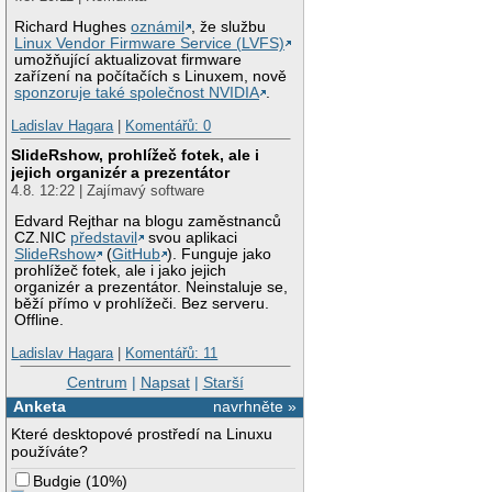
Richard Hughes
oznámil
, že službu
Linux Vendor Firmware Service (LVFS)
umožňující aktualizovat firmware
zařízení na počítačích s Linuxem, nově
sponzoruje také společnost NVIDIA
.
Ladislav Hagara
|
Komentářů: 0
SlideRshow, prohlížeč fotek, ale i
jejich organizér a prezentátor
4.8. 12:22 | Zajímavý software
Edvard Rejthar na blogu zaměstnanců
CZ.NIC
představil
svou aplikaci
SlideRshow
(
GitHub
). Funguje jako
prohlížeč fotek, ale i jako jejich
organizér a prezentátor. Neinstaluje se,
běží přímo v prohlížeči. Bez serveru.
Offline.
Ladislav Hagara
|
Komentářů: 11
Centrum
|
Napsat
|
Starší
Anketa
navrhněte »
Které desktopové prostředí na Linuxu
používáte?
Budgie
(
10%
)