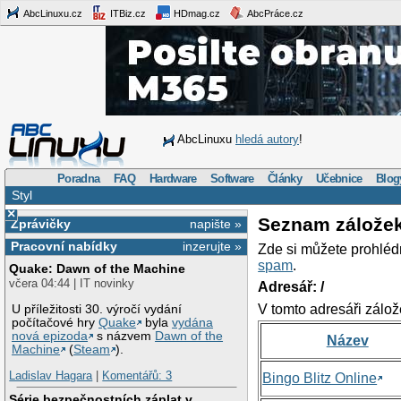
AbcLinuxu.cz
ITBiz.cz
HDmag.cz
AbcPráce.cz
AbcLinuxu
hledá autory
!
Poradna
FAQ
Hardware
Software
Články
Učebnice
Blog
Styl
×
Seznam zálože
Zprávičky
napište »
Pracovní nabídky
inzerujte »
Zde si můžete prohléd
spam
.
Quake: Dawn of the Machine
včera 04:44 | IT novinky
Adresář: /
V tomto adresáři zálož
U příležitosti 30. výročí vydání
počítačové hry
Quake
byla
vydána
nová epizoda
s názvem
Dawn of the
Název
Machine
(
Steam
).
Ladislav Hagara
|
Komentářů: 3
Bingo Blitz Online
Série bezpečnostních záplat v