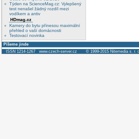
Týden na ScienceMag.cz: Vylepšený
test nenašel žádný rozdíl mezi
vodíkem a antiv
HDmag.cz
Kamery do bytu přinesou maximální
přehled o vaší domácnosti
Testovací novinka
Píšeme jinde
ISSN 1214-1267
www.czech-server.cz
© 1999-2015
Nitemedia s. r. 