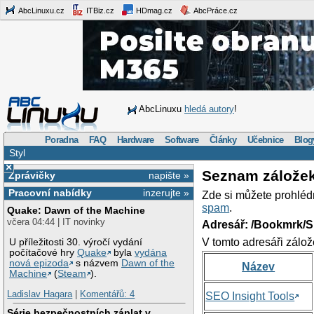
AbcLinuxu.cz
ITBiz.cz
HDmag.cz
AbcPráce.cz
AbcLinuxu
hledá autory
!
Poradna
FAQ
Hardware
Software
Články
Učebnice
Blog
Styl
×
Seznam zálože
Zprávičky
napište »
Pracovní nabídky
inzerujte »
Zde si můžete prohléd
spam
.
Quake: Dawn of the Machine
včera 04:44 | IT novinky
Adresář: /Bookmrk/S
V tomto adresáři zálož
U příležitosti 30. výročí vydání
počítačové hry
Quake
byla
vydána
nová epizoda
s názvem
Dawn of the
Název
Machine
(
Steam
).
Ladislav Hagara
|
Komentářů: 4
SEO Insight Tools
Série bezpečnostních záplat v