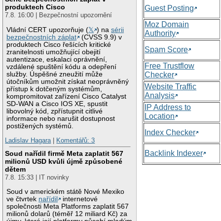
produktech Cisco
Guest Posting
7.8. 16:00 | Bezpečnostní upozornění
Moz Domain
Vládní CERT upozorňuje (
𝕏
) na
sérii
Authority
bezpečnostních záplat
(CVSS 9.9) v
produktech Cisco řešících kritické
Spam Score
zranitelnosti umožňující obejití
autentizace, eskalaci oprávnění,
Free Trustflow
vzdálené spuštění kódu a odepření
služby. Úspěšné zneužití může
Checker
útočníkům umožnit získat neoprávněný
Website Traffic
přístup k dotčeným systémům,
Analysis
kompromitovat zařízení Cisco Catalyst
SD-WAN a Cisco IOS XE, spustit
IP Address to
libovolný kód, zpřístupnit citlivé
Location
informace nebo narušit dostupnost
postižených systémů.
Index Checker
Ladislav Hagara
|
Komentářů: 3
Backlink Indexer
Soud nařídil firmě Meta zaplatit 567
milionů USD kvůli újmě způsobené
dětem
7.8. 15:33 | IT novinky
Soud v americkém státě Nové Mexiko
ve čtvrtek
nařídil
internetové
společnosti Meta Platforms zaplatit 567
milionů dolarů (téměř 12 miliard Kč) za