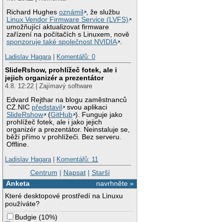
Richard Hughes
oznámil
, že službu
Linux Vendor Firmware Service (LVFS)
umožňující aktualizovat firmware
zařízení na počítačích s Linuxem, nově
sponzoruje také společnost NVIDIA
.
Ladislav Hagara
|
Komentářů: 0
SlideRshow, prohlížeč fotek, ale i
jejich organizér a prezentátor
4.8. 12:22 | Zajímavý software
Edvard Rejthar na blogu zaměstnanců
CZ.NIC
představil
svou aplikaci
SlideRshow
(
GitHub
). Funguje jako
prohlížeč fotek, ale i jako jejich
organizér a prezentátor. Neinstaluje se,
běží přímo v prohlížeči. Bez serveru.
Offline.
Ladislav Hagara
|
Komentářů: 11
Centrum
|
Napsat
|
Starší
Anketa
navrhněte »
Které desktopové prostředí na Linuxu
používáte?
Budgie
(
10%
)