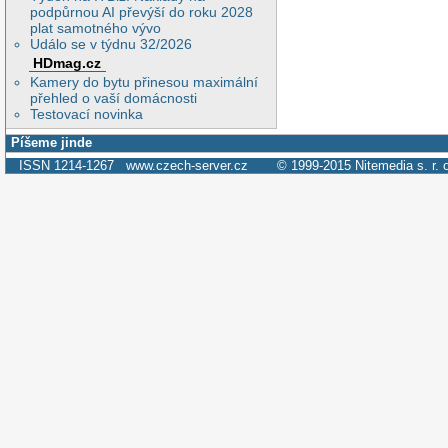
podpůrnou AI převýší do roku 2028
plat samotného vývo
Událo se v týdnu 32/2026
HDmag.cz
Kamery do bytu přinesou maximální
přehled o vaší domácnosti
Testovací novinka
Píšeme jinde
ISSN 1214-1267
www.czech-server.cz
© 1999-2015
Nitemedia s. r. 