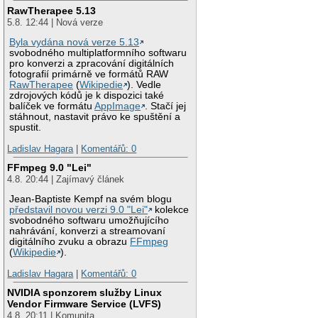
RawTherapee 5.13
5.8. 12:44 | Nová verze
Byla vydána nová verze 5.13
svobodného multiplatformního softwaru
pro konverzi a zpracování digitálních
fotografií primárně ve formátů RAW
RawTherapee
(
Wikipedie
). Vedle
zdrojových kódů je k dispozici také
balíček ve formátu
AppImage
. Stačí jej
stáhnout, nastavit právo ke spuštění a
spustit.
Ladislav Hagara
|
Komentářů: 0
FFmpeg 9.0 "Lei"
4.8. 20:44 | Zajímavý článek
Jean-Baptiste Kempf na svém blogu
představil novou verzi 9.0 "Lei"
kolekce
svobodného softwaru umožňujícího
nahrávání, konverzi a streamovaní
digitálního zvuku a obrazu
FFmpeg
(
Wikipedie
).
Ladislav Hagara
|
Komentářů: 0
NVIDIA sponzorem služby Linux
Vendor Firmware Service (LVFS)
4.8. 20:11 | Komunita