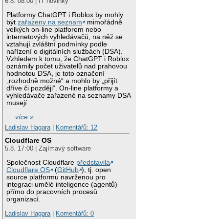
6.8. 08:00 | IT novinky
Platformy ChatGPT i Roblox by mohly
být
zařazeny na seznam
mimořádně
velkých on-line platforem nebo
internetových vyhledávačů, na něž se
vztahují zvláštní podmínky podle
nařízení o digitálních službách (DSA).
Vzhledem k tomu, že ChatGPT i Roblox
oznámily počet uživatelů nad prahovou
hodnotou DSA, je toto označení
„rozhodně možné“ a mohlo by „přijít
dříve či později“. On-line platformy a
vyhledávače zařazené na seznamy DSA
musejí
…
více »
Ladislav Hagara
|
Komentářů: 12
Cloudflare OS
5.8. 17:00 | Zajímavý software
Společnost Cloudflare
představila
Cloudflare OS
(
GitHub
), tj. open
source platformu navrženou pro
integraci umělé inteligence (agentů)
přímo do pracovních procesů
organizací.
Ladislav Hagara
|
Komentářů: 0