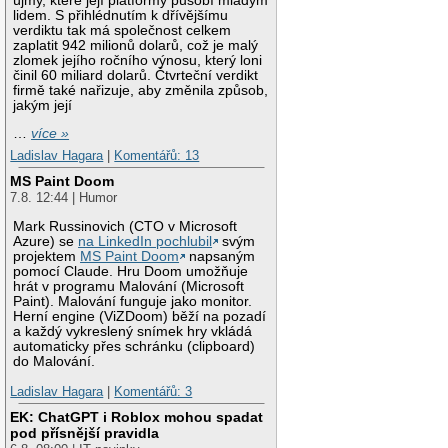
újmy, které její platformy působí mladým
lidem. S přihlédnutím k dřívějšímu
verdiktu tak má společnost celkem
zaplatit 942 milionů dolarů, což je malý
zlomek jejího ročního výnosu, který loni
činil 60 miliard dolarů. Čtvrteční verdikt
firmě také nařizuje, aby změnila způsob,
jakým její
…
více »
Ladislav Hagara
|
Komentářů: 13
MS Paint Doom
7.8. 12:44 | Humor
Mark Russinovich (CTO v Microsoft
Azure) se
na LinkedIn pochlubil
svým
projektem
MS Paint Doom
napsaným
pomocí Claude. Hru Doom umožňuje
hrát v programu Malování (Microsoft
Paint). Malování funguje jako monitor.
Herní engine (ViZDoom) běží na pozadí
a každý vykreslený snímek hry vkládá
automaticky přes schránku (clipboard)
do Malování.
Ladislav Hagara
|
Komentářů: 3
EK: ChatGPT i Roblox mohou spadat
pod přísnější pravidla