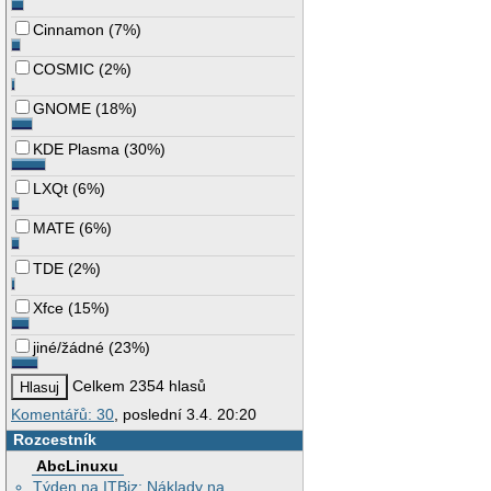
Cinnamon
(
7%
)
COSMIC
(
2%
)
GNOME
(
18%
)
KDE Plasma
(
30%
)
LXQt
(
6%
)
MATE
(
6%
)
TDE
(
2%
)
Xfce
(
15%
)
jiné/žádné
(
23%
)
Celkem 2354 hlasů
Komentářů: 30
, poslední 3.4. 20:20
Rozcestník
AbcLinuxu
Týden na ITBiz: Náklady na