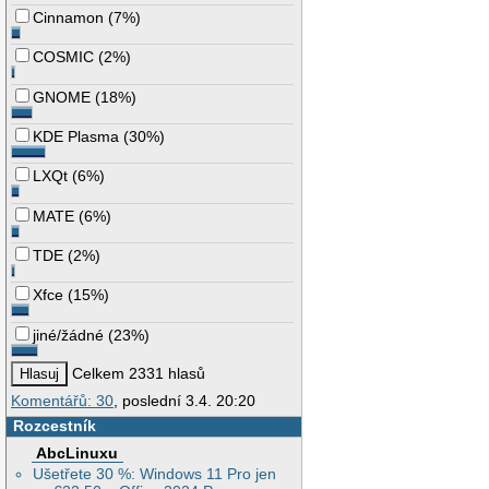
Cinnamon
(
7%
)
COSMIC
(
2%
)
GNOME
(
18%
)
KDE Plasma
(
30%
)
LXQt
(
6%
)
MATE
(
6%
)
TDE
(
2%
)
Xfce
(
15%
)
jiné/žádné
(
23%
)
Celkem 2331 hlasů
Komentářů: 30
, poslední 3.4. 20:20
Rozcestník
AbcLinuxu
Ušetřete 30 %: Windows 11 Pro jen