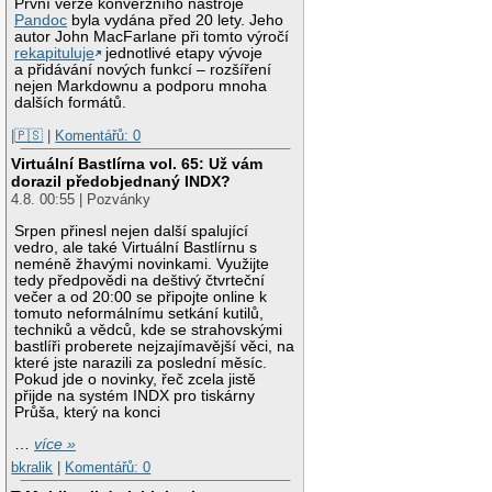
První verze konverzního nástroje
Pandoc
byla vydána před 20 lety. Jeho
autor John MacFarlane při tomto výročí
rekapituluje
jednotlivé etapy vývoje
a přidávání nových funkcí – rozšíření
nejen Markdownu a podporu mnoha
dalších formátů.
|🇵🇸
|
Komentářů: 0
Virtuální Bastlírna vol. 65: Už vám
dorazil předobjednaný INDX?
4.8. 00:55 | Pozvánky
Srpen přinesl nejen další spalující
vedro, ale také Virtuální Bastlírnu s
neméně žhavými novinkami. Využijte
tedy předpovědi na deštivý čtvrteční
večer a od 20:00 se připojte online k
tomuto neformálnímu setkání kutilů,
techniků a vědců, kde se strahovskými
bastlíři proberete nejzajímavější věci, na
které jste narazili za poslední měsíc.
Pokud jde o novinky, řeč zcela jistě
přijde na systém INDX pro tiskárny
Průša, který na konci
…
více »
bkralik
|
Komentářů: 0