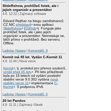
SlideRshow, prohlížeč fotek, ale i
jejich organizér a prezentátor
4.8. 12:22 | Zajímavý software
Edvard Rejthar na blogu zaměstnanců
CZ.NIC
představil
svou aplikaci
SlideRshow
(
GitHub
). Funguje jako
prohlížeč fotek, ale i jako jejich
organizér a prezentátor. Neinstaluje se,
běží přímo v prohlížeči. Bez serveru.
Offline.
Ladislav Hagara
|
Komentářů: 9
Kermit má 45 let. Vydán C-Kermit 11
4.8. 11:44 | Nová verze
Kermit
, tj. protokol pro přenos souborů,
vznikl před 45 lety
. Při této příležitosti
byla po 15 letech od vydání poslední
stabilní verze 9.0.302 vydána
nová
stabilní verze 11
implementace
C-
Kermit
. S podporou IPv6.
Ladislav Hagara
|
Komentářů: 0
20 let Pandoc
4.8. 11:11 | Zajímavý článek