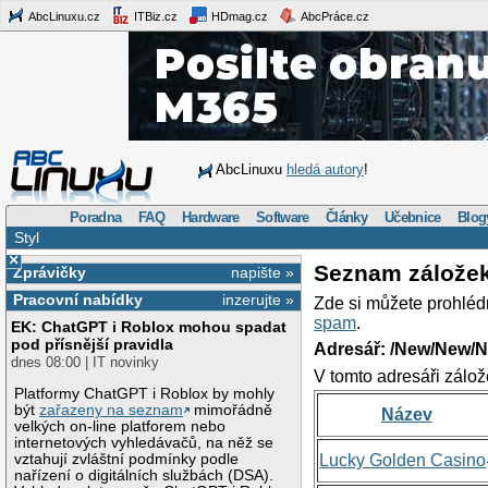
AbcLinuxu.cz
ITBiz.cz
HDmag.cz
AbcPráce.cz
AbcLinuxu
hledá autory
!
Poradna
FAQ
Hardware
Software
Články
Učebnice
Blog
Styl
×
Seznam zálože
Zprávičky
napište »
Pracovní nabídky
inzerujte »
Zde si můžete prohléd
spam
.
EK: ChatGPT i Roblox mohou spadat
pod přísnější pravidla
Adresář: /New/New/N
dnes 08:00 | IT novinky
V tomto adresáři zálož
Platformy ChatGPT i Roblox by mohly
být
zařazeny na seznam
mimořádně
Název
velkých on-line platforem nebo
internetových vyhledávačů, na něž se
vztahují zvláštní podmínky podle
Lucky Golden Casino
nařízení o digitálních službách (DSA).