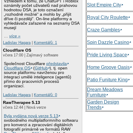
Vzhledem k tomu, že ChatGPT i Roblox
Slot Empire City
oznámily počet uživatelů nad prahovou
hodnotou DSA, je toto označení
„rozhodně možné“ a mohlo by „přijít
Royal City Roulette
dříve či později“. On-line platformy a
vyhledávače zařazené na seznamy DSA
musejí
Craze Gambles
…
více »
Spin Dazzle Casino
Ladislav Hagara
|
Komentářů: 1
Cloudflare OS
Pride Living Space
včera 17:00 | Zajímavý software
Společnost Cloudflare
představila
Home Groove Oasis
Cloudflare OS
(
GitHub
), tj. open
source platformu navrženou pro
integraci umělé inteligence (agentů)
Patio Funiture King
přímo do pracovních procesů
organizací.
Dream Meadows
Furniture
Ladislav Hagara
|
Komentářů: 0
Garden Design
RawTherapee 5.13
Trends
včera 12:44 | Nová verze
Byla vydána nová verze 5.13
svobodného multiplatformního softwaru
pro konverzi a zpracování digitálních
fotografií primárně ve formátů RAW