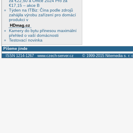
za €22,50 a Office 2024 Pro za
€17,15 – akce B
Týden na ITBiz: Čína podle zdrojů
zahájila výrobu zařízení pro domácí
produkci v
HDmag.cz
Kamery do bytu přinesou maximální
přehled o vaší domácnosti
Testovací novinka
Píšeme jinde
ISSN 1214-1267
www.czech-server.cz
© 1999-2015
Nitemedia s. r. 