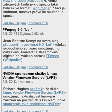
RawTherapee
(
Wikipedie
). Vedle
zdrojových kódů je k dispozici také
balíček ve formátu
AppImage
. Stačí jej
stáhnout, nastavit právo ke spuštění a
spustit.
Ladislav Hagara
|
Komentářů: 0
FFmpeg 9.0 "Lei"
4.8. 20:44 | Zajímavý článek
Jean-Baptiste Kempf na svém blogu
představil novou verzi 9.0 "Lei"
kolekce
svobodného softwaru umožňujícího
nahrávání, konverzi a streamovaní
digitálního zvuku a obrazu
FFmpeg
(
Wikipedie
).
Ladislav Hagara
|
Komentářů: 0
NVIDIA sponzorem služby Linux
Vendor Firmware Service (LVFS)
4.8. 20:11 | Komunita
Richard Hughes
oznámil
, že službu
Linux Vendor Firmware Service (LVFS)
umožňující aktualizovat firmware
zařízení na počítačích s Linuxem, nově
sponzoruje také společnost NVIDIA
.
Ladislav Hagara
|
Komentářů: 0