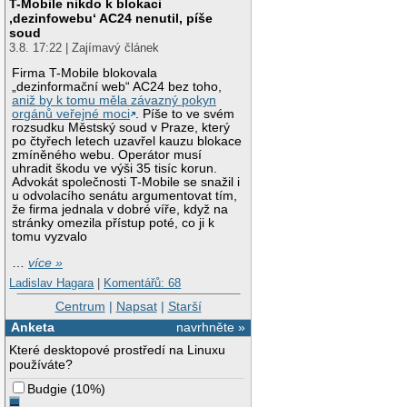
T-Mobile nikdo k blokaci
‚dezinfowebu‘ AC24 nenutil, píše
soud
3.8. 17:22 | Zajímavý článek
Firma T-Mobile blokovala
„dezinformační web“ AC24 bez toho,
aniž by k tomu měla závazný pokyn
orgánů veřejné moci
. Píše to ve svém
rozsudku Městský soud v Praze, který
po čtyřech letech uzavřel kauzu blokace
zmíněného webu. Operátor musí
uhradit škodu ve výši 35 tisíc korun.
Advokát společnosti T-Mobile se snažil i
u odvolacího senátu argumentovat tím,
že firma jednala v dobré víře, když na
stránky omezila přístup poté, co ji k
tomu vyzvalo
…
více »
Ladislav Hagara
|
Komentářů: 68
Centrum
|
Napsat
|
Starší
Anketa
navrhněte »
Které desktopové prostředí na Linuxu
používáte?
Budgie
(
10%
)