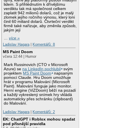
újmy, které její platformy působí mladým
lidem. S přihlédnutím k dřívějšímu
verdiktu tak má společnost celkem
zaplatit 942 milionů dolarů, což je malý
zlomek jejího ročního výnosu, který loni
činil 60 miliard dolarů. Čtvrteční verdikt
firmě také nařizuje, aby změnila způsob,
jakým její
…
více »
Ladislav Hagara
|
Komentářů: 8
MS Paint Doom
včera 12:44 | Humor
Mark Russinovich (CTO v Microsoft
Azure) se
na LinkedIn pochlubil
svým
projektem
MS Paint Doom
napsaným
pomocí Claude. Hru Doom umožňuje
hrát v programu Malování (Microsoft
Paint). Malování funguje jako monitor.
Herní engine (ViZDoom) běží na pozadí
a každý vykreslený snímek hry vkládá
automaticky přes schránku (clipboard)
do Malování.
Ladislav Hagara
|
Komentářů: 2
EK: ChatGPT i Roblox mohou spadat
pod přísnější pravidla