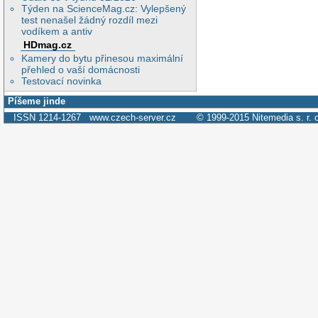
Týden na ScienceMag.cz: Vylepšený
test nenašel žádný rozdíl mezi
vodíkem a antiv
HDmag.cz
Kamery do bytu přinesou maximální
přehled o vaší domácnosti
Testovací novinka
Píšeme jinde
ISSN 1214-1267
www.czech-server.cz
© 1999-2015
Nitemedia s. r. 