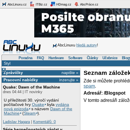
AbcLinuxu.cz
ITBiz.cz
HDmag.cz
AbcPráce.cz
AbcLinuxu
hledá autory
!
Poradna
FAQ
Hardware
Software
Články
Učebnice
Blog
Styl
×
Seznam zálože
Zprávičky
napište »
Pracovní nabídky
inzerujte »
Zde si můžete prohléd
spam
.
Quake: Dawn of the Machine
dnes 04:44 | IT novinky
Adresář: /Blogspot
V tomto adresáři zálož
U příležitosti 30. výročí vydání
počítačové hry
Quake
byla
vydána
nová epizoda
s názvem
Dawn of the
Machine
(
Steam
).
Ladislav Hagara
|
Komentářů: 0
Série bezpečnostních záplat v