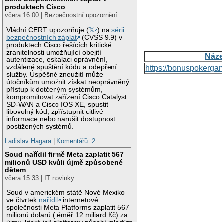
produktech Cisco
včera 16:00 | Bezpečnostní upozornění
Vládní CERT upozorňuje (
𝕏
) na
sérii
bezpečnostních záplat
(CVSS 9.9) v
produktech Cisco řešících kritické
zranitelnosti umožňující obejití
Náz
autentizace, eskalaci oprávnění,
vzdálené spuštění kódu a odepření
https://bonuspokerga
služby. Úspěšné zneužití může
útočníkům umožnit získat neoprávněný
přístup k dotčeným systémům,
kompromitovat zařízení Cisco Catalyst
SD-WAN a Cisco IOS XE, spustit
libovolný kód, zpřístupnit citlivé
informace nebo narušit dostupnost
postižených systémů.
Ladislav Hagara
|
Komentářů: 2
Soud nařídil firmě Meta zaplatit 567
milionů USD kvůli újmě způsobené
dětem
včera 15:33 | IT novinky
Soud v americkém státě Nové Mexiko
ve čtvrtek
nařídil
internetové
společnosti Meta Platforms zaplatit 567
milionů dolarů (téměř 12 miliard Kč) za