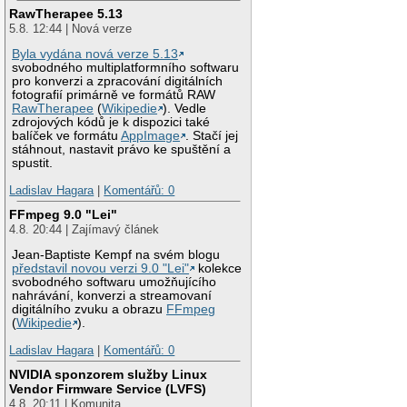
RawTherapee 5.13
5.8. 12:44 | Nová verze
Byla vydána nová verze 5.13
svobodného multiplatformního softwaru
pro konverzi a zpracování digitálních
fotografií primárně ve formátů RAW
RawTherapee
(
Wikipedie
). Vedle
zdrojových kódů je k dispozici také
balíček ve formátu
AppImage
. Stačí jej
stáhnout, nastavit právo ke spuštění a
spustit.
Ladislav Hagara
|
Komentářů: 0
FFmpeg 9.0 "Lei"
4.8. 20:44 | Zajímavý článek
Jean-Baptiste Kempf na svém blogu
představil novou verzi 9.0 "Lei"
kolekce
svobodného softwaru umožňujícího
nahrávání, konverzi a streamovaní
digitálního zvuku a obrazu
FFmpeg
(
Wikipedie
).
Ladislav Hagara
|
Komentářů: 0
NVIDIA sponzorem služby Linux
Vendor Firmware Service (LVFS)
4.8. 20:11 | Komunita