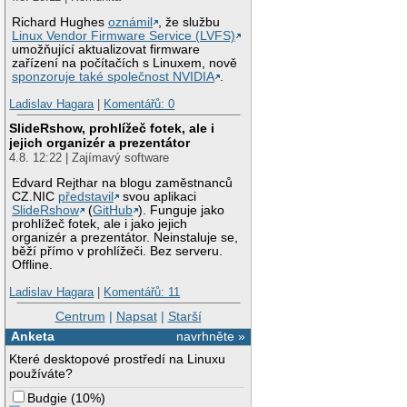
Richard Hughes
oznámil
, že službu
Linux Vendor Firmware Service (LVFS)
umožňující aktualizovat firmware
zařízení na počítačích s Linuxem, nově
sponzoruje také společnost NVIDIA
.
Ladislav Hagara
|
Komentářů: 0
SlideRshow, prohlížeč fotek, ale i
jejich organizér a prezentátor
4.8. 12:22 | Zajímavý software
Edvard Rejthar na blogu zaměstnanců
CZ.NIC
představil
svou aplikaci
SlideRshow
(
GitHub
). Funguje jako
prohlížeč fotek, ale i jako jejich
organizér a prezentátor. Neinstaluje se,
běží přímo v prohlížeči. Bez serveru.
Offline.
Ladislav Hagara
|
Komentářů: 11
Centrum
|
Napsat
|
Starší
Anketa
navrhněte »
Které desktopové prostředí na Linuxu
používáte?
Budgie
(
10%
)