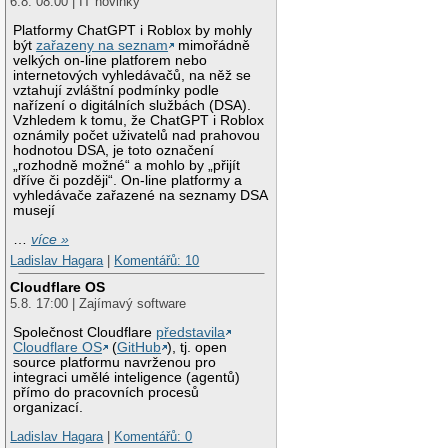
6.8. 08:00 | IT novinky
Platformy ChatGPT i Roblox by mohly
být
zařazeny na seznam
mimořádně
velkých on-line platforem nebo
internetových vyhledávačů, na něž se
vztahují zvláštní podmínky podle
nařízení o digitálních službách (DSA).
Vzhledem k tomu, že ChatGPT i Roblox
oznámily počet uživatelů nad prahovou
hodnotou DSA, je toto označení
„rozhodně možné“ a mohlo by „přijít
dříve či později“. On-line platformy a
vyhledávače zařazené na seznamy DSA
musejí
…
více »
Ladislav Hagara
|
Komentářů: 10
Cloudflare OS
5.8. 17:00 | Zajímavý software
Společnost Cloudflare
představila
Cloudflare OS
(
GitHub
), tj. open
source platformu navrženou pro
integraci umělé inteligence (agentů)
přímo do pracovních procesů
organizací.
Ladislav Hagara
|
Komentářů: 0