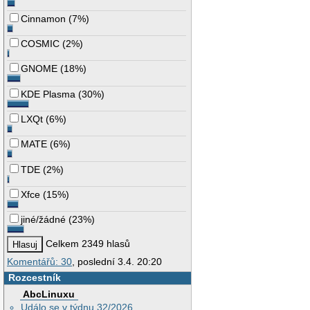
Cinnamon
(
7%
)
COSMIC
(
2%
)
GNOME
(
18%
)
KDE Plasma
(
30%
)
LXQt
(
6%
)
MATE
(
6%
)
TDE
(
2%
)
Xfce
(
15%
)
jiné/žádné
(
23%
)
Celkem 2349 hlasů
Komentářů: 30
, poslední 3.4. 20:20
Rozcestník
AbcLinuxu
Událo se v týdnu 32/2026