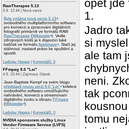
opet jde
RawTherapee 5.13
5.8. 12:44 | Nová verze
1.
Byla vydána nová verze 5.13
svobodného multiplatformního softwaru
Jadro ta
pro konverzi a zpracování digitálních
fotografií primárně ve formátů RAW
RawTherapee
(
Wikipedie
). Vedle
si myslel
zdrojových kódů je k dispozici také
balíček ve formátu
AppImage
. Stačí jej
stáhnout, nastavit právo ke spuštění a
ale tam 
spustit.
Ladislav Hagara
|
Komentářů: 0
chybnych
FFmpeg 9.0 "Lei"
4.8. 20:44 | Zajímavý článek
neni. Zk
Jean-Baptiste Kempf na svém blogu
představil novou verzi 9.0 "Lei"
kolekce
tak pcon
svobodného softwaru umožňujícího
nahrávání, konverzi a streamovaní
digitálního zvuku a obrazu
FFmpeg
kousnou
(
Wikipedie
).
Ladislav Hagara
|
Komentářů: 0
tomu nej
NVIDIA sponzorem služby Linux
Vendor Firmware Service (LVFS)