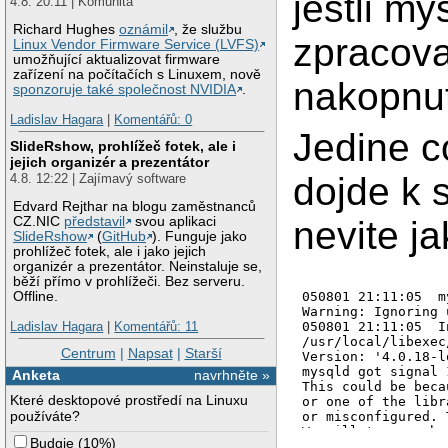
jestli m
4.8. 20:11 | Komunita
Richard Hughes
oznámil
, že službu
zpracova
Linux Vendor Firmware Service (LVFS)
umožňující aktualizovat firmware
zařízení na počítačích s Linuxem, nově
nakopnut
sponzoruje také společnost NVIDIA
.
Ladislav Hagara
|
Komentářů: 0
Jedine co
SlideRshow, prohlížeč fotek, ale i
jejich organizér a prezentátor
dojde k 
4.8. 12:22 | Zajímavý software
Edvard Rejthar na blogu zaměstnanců
nevite ja
CZ.NIC
představil
svou aplikaci
SlideRshow
(
GitHub
). Funguje jako
prohlížeč fotek, ale i jako jejich
organizér a prezentátor. Neinstaluje se,
běží přímo v prohlížeči. Bez serveru.
Offline.
050801 21:11:05  m
Warning: Ignoring 
Ladislav Hagara
|
Komentářů: 11
050801 21:11:05  I
/usr/local/libexec
Centrum
|
Napsat
|
Starší
Version: '4.0.18-l
mysqld got signal 1
Anketa
navrhněte »
This could be beca
Které desktopové prostředí na Linuxu
or one of the libr
používáte?
or misconfigured. 
We will try our be
Budgie
(
10%
)
the problem, but s