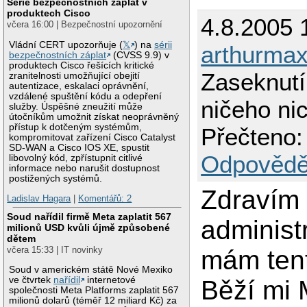
Série bezpečnostních záplat v
produktech Cisco
4.8.2005 
včera 16:00 | Bezpečnostní upozornění
Vládní CERT upozorňuje (
𝕏
) na
sérii
arthurma
bezpečnostních záplat
(CVSS 9.9) v
produktech Cisco řešících kritické
Zaseknut
zranitelnosti umožňující obejití
autentizace, eskalaci oprávnění,
vzdálené spuštění kódu a odepření
ničeho ni
služby. Úspěšné zneužití může
útočníkům umožnit získat neoprávněný
přístup k dotčeným systémům,
Přečteno:
kompromitovat zařízení Cisco Catalyst
SD-WAN a Cisco IOS XE, spustit
Odpovědě
libovolný kód, zpřístupnit citlivé
informace nebo narušit dostupnost
postižených systémů.
Zdravím
Ladislav Hagara
|
Komentářů: 2
Soud nařídil firmě Meta zaplatit 567
administr
milionů USD kvůli újmě způsobené
dětem
včera 15:33 | IT novinky
mám ten
Soud v americkém státě Nové Mexiko
ve čtvrtek
nařídil
internetové
Běží mi
společnosti Meta Platforms zaplatit 567
milionů dolarů (téměř 12 miliard Kč) za