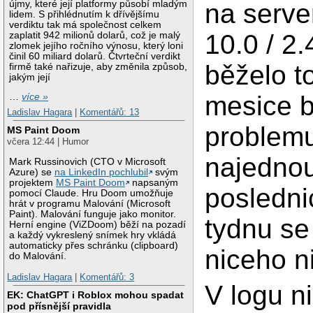
újmy, které její platformy působí mladým
na serv
lidem. S přihlédnutím k dřívějšímu
verdiktu tak má společnost celkem
10.0 / 2
zaplatit 942 milionů dolarů, což je malý
zlomek jejího ročního výnosu, který loni
činil 60 miliard dolarů. Čtvrteční verdikt
běželo to
firmě také nařizuje, aby změnila způsob,
jakým její
mesice 
…
více »
Ladislav Hagara
|
Komentářů: 13
problem
MS Paint Doom
včera 12:44 | Humor
najedno
Mark Russinovich (CTO v Microsoft
Azure) se
na LinkedIn pochlubil
svým
projektem
MS Paint Doom
napsaným
posledni
pomocí Claude. Hru Doom umožňuje
hrát v programu Malování (Microsoft
Paint). Malování funguje jako monitor.
tydnu s
Herní engine (ViZDoom) běží na pozadí
a každý vykreslený snímek hry vkládá
automaticky přes schránku (clipboard)
niceho n
do Malování.
Ladislav Hagara
|
Komentářů: 3
V logu n
EK: ChatGPT i Roblox mohou spadat
pod přísnější pravidla