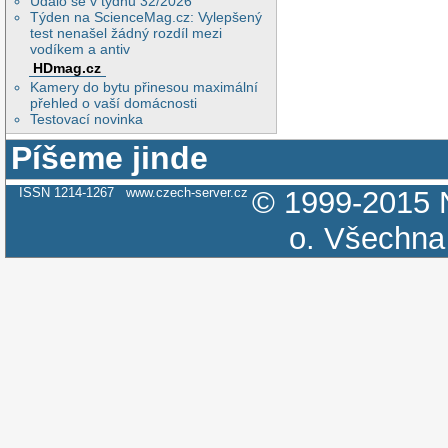
Událo se v týdnu 32/2026
0x81190a9

0x8118591

Týden na ScienceMag.cz: Vylepšený
0x8117cfa

test nenašel žádný rozdíl mezi
0x400967d3

vodíkem a antiv
0x40278b4a

HDmag.cz
New value of fp=(n
Kamery do bytu přinesou maximální
Please read http:/
přehled o vaší domácnosti
stack trace is muc
Testovací novinka
resolve it

Trying to get some
Píšeme jinde
Some pointers may 
thd->query at 0x5c
thd->thread_id=1308
ISSN 1214-1267
www.czech-server.cz
© 1999-2015
The manual page at
information that s
o.
Všechna 