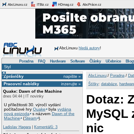
AbcLinuxu.cz
ITBiz.cz
HDmag.cz
AbcPráce.cz
AbcLinuxu
hledá autory
!
Poradna
FAQ
Hardware
Software
Články
Učebnice
Blog
Styl
×
AbcLinuxu
:/
Poradna
/
Dat
Zprávičky
napište »
Pracovní nabídky
inzerujte »
Štítky
:
databáze
,
hardwar
Quake: Dawn of the Machine
Dotaz: 
dnes 04:44 | IT novinky
U příležitosti 30. výročí vydání
MySQL z
počítačové hry
Quake
byla
vydána
nová epizoda
s názvem
Dawn of the
Machine
(
Steam
).
nic
Ladislav Hagara
|
Komentářů: 3