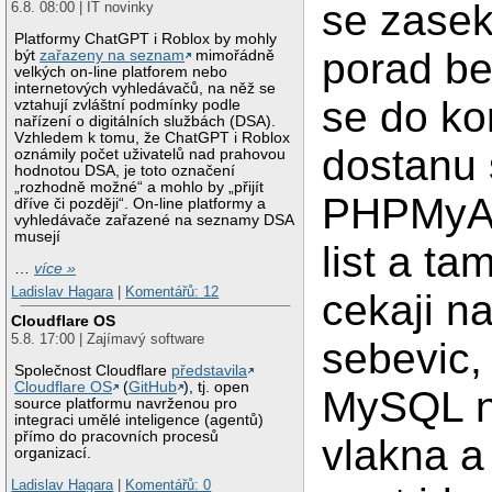
se zasek
6.8. 08:00 | IT novinky
Platformy ChatGPT i Roblox by mohly
porad be
být
zařazeny na seznam
mimořádně
velkých on-line platforem nebo
internetových vyhledávačů, na něž se
se do ko
vztahují zvláštní podmínky podle
nařízení o digitálních službách (DSA).
Vzhledem k tomu, že ChatGPT i Roblox
dostanu 
oznámily počet uživatelů nad prahovou
hodnotou DSA, je toto označení
„rozhodně možné“ a mohlo by „přijít
PHPMyAd
dříve či později“. On-line platformy a
vyhledávače zařazené na seznamy DSA
musejí
list a ta
…
více »
Ladislav Hagara
|
Komentářů: 12
cekaji na
Cloudflare OS
5.8. 17:00 | Zajímavý software
sebevic, 
Společnost Cloudflare
představila
Cloudflare OS
(
GitHub
), tj. open
MySQL ne
source platformu navrženou pro
integraci umělé inteligence (agentů)
přímo do pracovních procesů
vlakna a
organizací.
Ladislav Hagara
|
Komentářů: 0