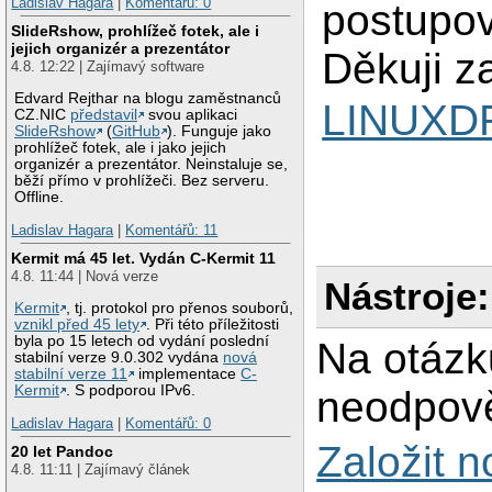
Ladislav Hagara
|
Komentářů: 0
postupov
SlideRshow, prohlížeč fotek, ale i
jejich organizér a prezentátor
Děkuji z
4.8. 12:22 | Zajímavý software
Edvard Rejthar na blogu zaměstnanců
LINUXD
CZ.NIC
představil
svou aplikaci
SlideRshow
(
GitHub
). Funguje jako
prohlížeč fotek, ale i jako jejich
organizér a prezentátor. Neinstaluje se,
běží přímo v prohlížeči. Bez serveru.
Offline.
Ladislav Hagara
|
Komentářů: 11
Kermit má 45 let. Vydán C-Kermit 11
4.8. 11:44 | Nová verze
Nástroje:
Kermit
, tj. protokol pro přenos souborů,
vznikl před 45 lety
. Při této příležitosti
byla po 15 letech od vydání poslední
Na otázk
stabilní verze 9.0.302 vydána
nová
stabilní verze 11
implementace
C-
Kermit
. S podporou IPv6.
neodpově
Ladislav Hagara
|
Komentářů: 0
Založit 
20 let Pandoc
4.8. 11:11 | Zajímavý článek