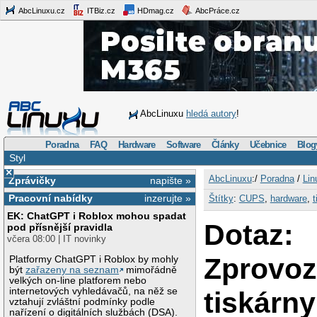
AbcLinuxu.cz
ITBiz.cz
HDmag.cz
AbcPráce.cz
AbcLinuxu
hledá autory
!
Poradna
FAQ
Hardware
Software
Články
Učebnice
Blog
Styl
×
AbcLinuxu
:/
Poradna
/
Lin
Zprávičky
napište »
Pracovní nabídky
inzerujte »
Štítky
:
CUPS
,
hardware
,
t
EK: ChatGPT i Roblox mohou spadat
Dotaz:
pod přísnější pravidla
včera 08:00 | IT novinky
Zprovoz
Platformy ChatGPT i Roblox by mohly
být
zařazeny na seznam
mimořádně
velkých on-line platforem nebo
internetových vyhledávačů, na něž se
tiskárny
vztahují zvláštní podmínky podle
nařízení o digitálních službách (DSA).