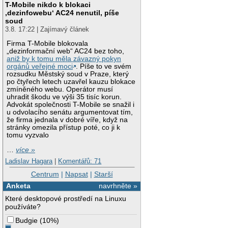
T-Mobile nikdo k blokaci
‚dezinfowebu‘ AC24 nenutil, píše
soud
3.8. 17:22 | Zajímavý článek
Firma T-Mobile blokovala
„dezinformační web“ AC24 bez toho,
aniž by k tomu měla závazný pokyn
orgánů veřejné moci
. Píše to ve svém
rozsudku Městský soud v Praze, který
po čtyřech letech uzavřel kauzu blokace
zmíněného webu. Operátor musí
uhradit škodu ve výši 35 tisíc korun.
Advokát společnosti T-Mobile se snažil i
u odvolacího senátu argumentovat tím,
že firma jednala v dobré víře, když na
stránky omezila přístup poté, co ji k
tomu vyzvalo
…
více »
Ladislav Hagara
|
Komentářů: 71
Centrum
|
Napsat
|
Starší
Anketa
navrhněte »
Které desktopové prostředí na Linuxu
používáte?
Budgie
(
10%
)