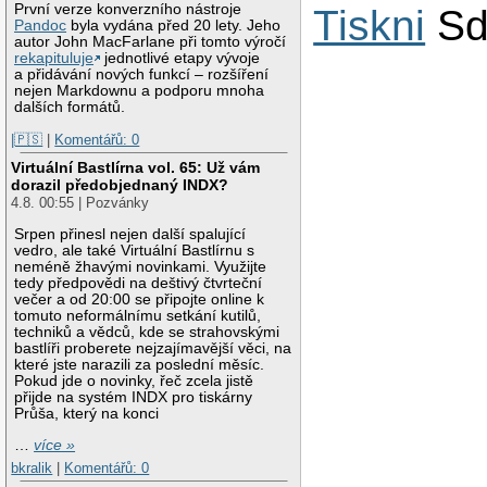
První verze konverzního nástroje
Tiskni
Sd
Pandoc
byla vydána před 20 lety. Jeho
autor John MacFarlane při tomto výročí
rekapituluje
jednotlivé etapy vývoje
a přidávání nových funkcí – rozšíření
nejen Markdownu a podporu mnoha
dalších formátů.
|🇵🇸
|
Komentářů: 0
Virtuální Bastlírna vol. 65: Už vám
dorazil předobjednaný INDX?
4.8. 00:55 | Pozvánky
Srpen přinesl nejen další spalující
vedro, ale také Virtuální Bastlírnu s
neméně žhavými novinkami. Využijte
tedy předpovědi na deštivý čtvrteční
večer a od 20:00 se připojte online k
tomuto neformálnímu setkání kutilů,
techniků a vědců, kde se strahovskými
bastlíři proberete nejzajímavější věci, na
které jste narazili za poslední měsíc.
Pokud jde o novinky, řeč zcela jistě
přijde na systém INDX pro tiskárny
Průša, který na konci
…
více »
bkralik
|
Komentářů: 0