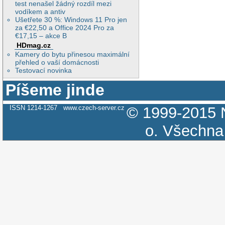
test nenašel žádný rozdíl mezi
vodíkem a antiv
Ušetřete 30 %: Windows 11 Pro jen
za €22,50 a Office 2024 Pro za
€17,15 – akce B
HDmag.cz
Kamery do bytu přinesou maximální
přehled o vaší domácnosti
Testovací novinka
Píšeme jinde
ISSN 1214-1267
www.czech-server.cz
© 1999-2015
o.
Všechna 