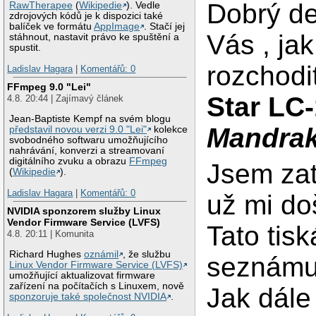
Dobrý de
RawTherapee
(
Wikipedie
). Vedle
zdrojových kódů je k dispozici také
balíček ve formátu
AppImage
. Stačí jej
Vás , ja
stáhnout, nastavit právo ke spuštění a
spustit.
rozchodi
Ladislav Hagara
|
Komentářů: 0
FFmpeg 9.0 "Lei"
Star LC
4.8. 20:44 | Zajímavý článek
Jean-Baptiste Kempf na svém blogu
Mandrak
představil novou verzi 9.0 "Lei"
kolekce
svobodného softwaru umožňujícího
nahrávání, konverzi a streamovaní
digitálního zvuku a obrazu
FFmpeg
Jsem zat
(
Wikipedie
).
Ladislav Hagara
|
Komentářů: 0
už mi do
NVIDIA sponzorem služby Linux
Vendor Firmware Service (LVFS)
Tato tisk
4.8. 20:11 | Komunita
Richard Hughes
oznámil
, že službu
seznámu
Linux Vendor Firmware Service (LVFS)
umožňující aktualizovat firmware
zařízení na počítačích s Linuxem, nově
Jak dál
sponzoruje také společnost NVIDIA
.