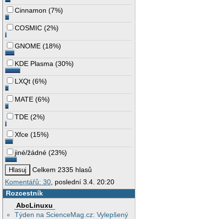
Cinnamon
(
7%
)
COSMIC
(
2%
)
GNOME
(
18%
)
KDE Plasma
(
30%
)
LXQt
(
6%
)
MATE
(
6%
)
TDE
(
2%
)
Xfce
(
15%
)
jiné/žádné
(
23%
)
Celkem 2335 hlasů
Komentářů: 30
, poslední 3.4. 20:20
Rozcestník
AbcLinuxu
Týden na ScienceMag.cz: Vylepšený