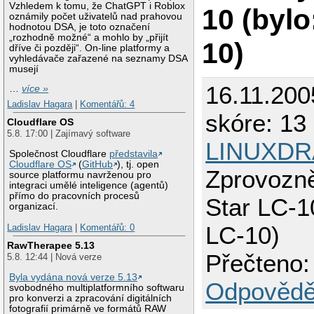
Vzhledem k tomu, že ChatGPT i Roblox
10 (bylo
oznámily počet uživatelů nad prahovou
hodnotou DSA, je toto označení
„rozhodně možné“ a mohlo by „přijít
10)
dříve či později“. On-line platformy a
vyhledávače zařazené na seznamy DSA
musejí
16.11.200
…
více »
Ladislav Hagara
|
Komentářů: 4
skóre: 13 
Cloudflare OS
5.8. 17:00 | Zajímavý software
LINUXDR
Společnost Cloudflare
představila
Cloudflare OS
(
GitHub
), tj. open
Zprovozně
source platformu navrženou pro
integraci umělé inteligence (agentů)
přímo do pracovních procesů
Star LC-10
organizací.
LC-10)
Ladislav Hagara
|
Komentářů: 0
RawTherapee 5.13
Přečteno:
5.8. 12:44 | Nová verze
Byla vydána nová verze 5.13
Odpovědě
svobodného multiplatformního softwaru
pro konverzi a zpracování digitálních
fotografií primárně ve formátů RAW