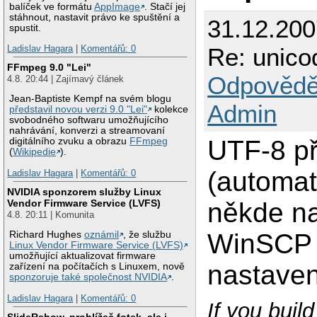
balíček ve formátu
AppImage
. Stačí jej
stáhnout, nastavit právo ke spuštění a
31.12.20
spustit.
Re: unico
Ladislav Hagara
|
Komentářů: 0
FFmpeg 9.0 "Lei"
Odpovědě
4.8. 20:44 | Zajímavý článek
Jean-Baptiste Kempf na svém blogu
Admin
představil novou verzi 9.0 "Lei"
kolekce
svobodného softwaru umožňujícího
nahrávání, konverzi a streamovaní
UTF-8 př
digitálního zvuku a obrazu
FFmpeg
(
Wikipedie
).
(automat
Ladislav Hagara
|
Komentářů: 0
NVIDIA sponzorem služby Linux
někde na
Vendor Firmware Service (LVFS)
4.8. 20:11 | Komunita
WinSCP (
Richard Hughes
oznámil
, že službu
Linux Vendor Firmware Service (LVFS)
umožňující aktualizovat firmware
nastaven
zařízení na počítačích s Linuxem, nově
sponzoruje také společnost NVIDIA
.
Ladislav Hagara
|
Komentářů: 0
If you buil
SlideRshow, prohlížeč fotek, ale i