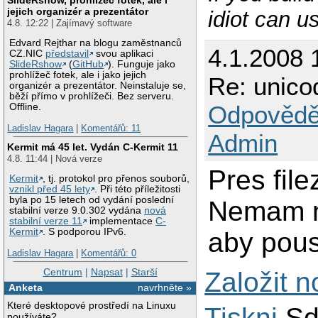
jejich organizér a prezentátor
idiot can us
4.8. 12:22 | Zajímavý software
Edvard Rejthar na blogu zaměstnanců
4.1.2008 
CZ.NIC
představil
svou aplikaci
SlideRshow
(
GitHub
). Funguje jako
prohlížeč fotek, ale i jako jejich
Re: unico
organizér a prezentátor. Neinstaluje se,
běží přímo v prohlížeči. Bez serveru.
Odpovědě
Offline.
Ladislav Hagara
|
Komentářů: 11
Admin
Kermit má 45 let. Vydán C-Kermit 11
4.8. 11:44 | Nová verze
Pres file
Kermit
, tj. protokol pro přenos souborů,
vznikl před 45 lety
. Při této příležitosti
byla po 15 letech od vydání poslední
Nemam ne
stabilní verze 9.0.302 vydána
nová
stabilní verze 11
implementace
C-
Kermit
. S podporou IPv6.
aby pous
Ladislav Hagara
|
Komentářů: 0
Centrum
|
Napsat
|
Starší
Založit 
Anketa
navrhněte »
Které desktopové prostředí na Linuxu
Tiskni
Sd
používáte?