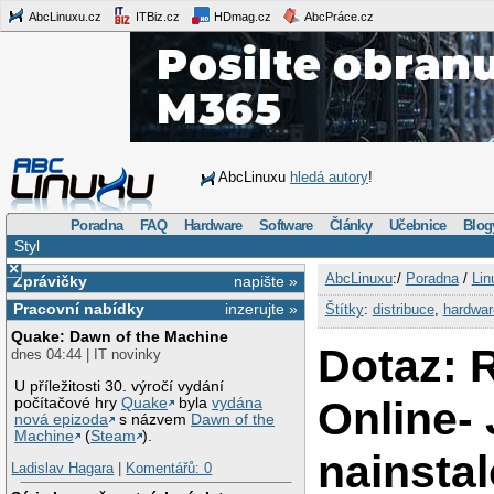
AbcLinuxu.cz
ITBiz.cz
HDmag.cz
AbcPráce.cz
AbcLinuxu
hledá autory
!
Poradna
FAQ
Hardware
Software
Články
Učebnice
Blog
Styl
×
AbcLinuxu
:/
Poradna
/
Lin
Zprávičky
napište »
Pracovní nabídky
inzerujte »
Štítky
:
distribuce
,
hardwar
Quake: Dawn of the Machine
Dotaz:
dnes 04:44 | IT novinky
U příležitosti 30. výročí vydání
Online-
počítačové hry
Quake
byla
vydána
nová epizoda
s názvem
Dawn of the
Machine
(
Steam
).
nainsta
Ladislav Hagara
|
Komentářů: 0