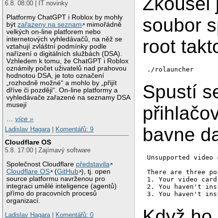
Zkoušel
6.8. 08:00 | IT novinky
Platformy ChatGPT i Roblox by mohly
soubor s
být
zařazeny na seznam
mimořádně
velkých on-line platforem nebo
internetových vyhledávačů, na něž se
root takt
vztahují zvláštní podmínky podle
nařízení o digitálních službách (DSA).
Vzhledem k tomu, že ChatGPT i Roblox
oznámily počet uživatelů nad prahovou
./rolauncher
hodnotou DSA, je toto označení
„rozhodně možné“ a mohlo by „přijít
Spustí s
dříve či později“. On-line platformy a
vyhledávače zařazené na seznamy DSA
musejí
přihlačo
…
více »
bavne da
Ladislav Hagara
|
Komentářů: 9
Cloudflare OS
5.8. 17:00 | Zajímavý software
Unsupported video c
Společnost Cloudflare
představila
Cloudflare OS
(
GitHub
), tj. open
There are three po
source platformu navrženou pro
1. Your video card
integraci umělé inteligence (agentů)
2. You haven't ins
přímo do pracovních procesů
3. You haven't ins
organizací.
Když ho 
Ladislav Hagara
|
Komentářů: 0