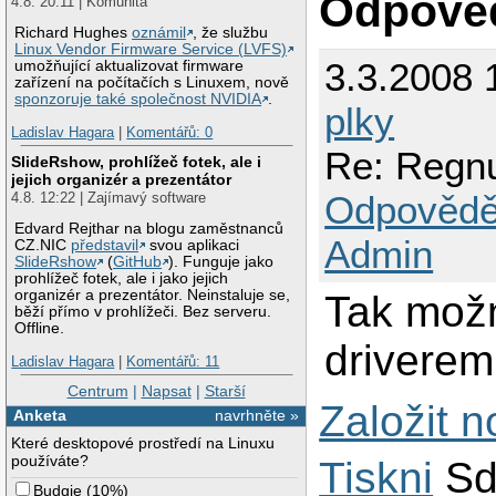
Odpově
4.8. 20:11 | Komunita
Richard Hughes
oznámil
, že službu
Linux Vendor Firmware Service (LVFS)
3.3.2008 
umožňující aktualizovat firmware
zařízení na počítačích s Linuxem, nově
sponzoruje také společnost NVIDIA
.
plky
Ladislav Hagara
|
Komentářů: 0
Re: Regnu
SlideRshow, prohlížeč fotek, ale i
jejich organizér a prezentátor
Odpovědě
4.8. 12:22 | Zajímavý software
Edvard Rejthar na blogu zaměstnanců
Admin
CZ.NIC
představil
svou aplikaci
SlideRshow
(
GitHub
). Funguje jako
prohlížeč fotek, ale i jako jejich
organizér a prezentátor. Neinstaluje se,
Tak možn
běží přímo v prohlížeči. Bez serveru.
Offline.
driverem
Ladislav Hagara
|
Komentářů: 11
Centrum
|
Napsat
|
Starší
Založit 
Anketa
navrhněte »
Které desktopové prostředí na Linuxu
používáte?
Tiskni
Sd
Budgie
(
10%
)