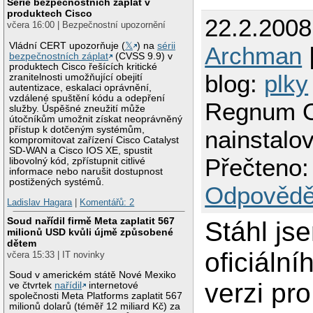
Série bezpečnostních záplat v
produktech Cisco
22.2.2008
včera 16:00 | Bezpečnostní upozornění
Vládní CERT upozorňuje (
𝕏
) na
sérii
Archman
|
bezpečnostních záplat
(CVSS 9.9) v
produktech Cisco řešících kritické
blog:
plky
zranitelnosti umožňující obejití
autentizace, eskalaci oprávnění,
vzdálené spuštění kódu a odepření
Regnum O
služby. Úspěšné zneužití může
útočníkům umožnit získat neoprávněný
přístup k dotčeným systémům,
nainstalo
kompromitovat zařízení Cisco Catalyst
SD-WAN a Cisco IOS XE, spustit
Přečteno:
libovolný kód, zpřístupnit citlivé
informace nebo narušit dostupnost
postižených systémů.
Odpovědě
Ladislav Hagara
|
Komentářů: 2
Soud nařídil firmě Meta zaplatit 567
Stáhl jse
milionů USD kvůli újmě způsobené
dětem
oficiáln
včera 15:33 | IT novinky
Soud v americkém státě Nové Mexiko
verzi pro
ve čtvrtek
nařídil
internetové
společnosti Meta Platforms zaplatit 567
milionů dolarů (téměř 12 miliard Kč) za