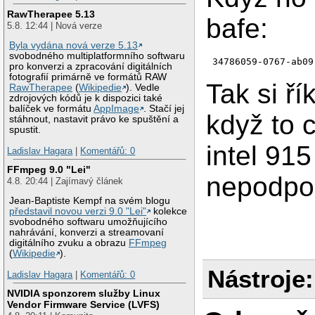
RawTherapee 5.13
bafe:
5.8. 12:44 | Nová verze
Byla vydána nová verze 5.13
svobodného multiplatformního softwaru
34786059-0767-ab09
pro konverzi a zpracování digitálních
fotografií primárně ve formátů RAW
Tak si ří
RawTherapee
(
Wikipedie
). Vedle
zdrojových kódů je k dispozici také
balíček ve formátu
AppImage
. Stačí jej
když to 
stáhnout, nastavit právo ke spuštění a
spustit.
intel 91
Ladislav Hagara
|
Komentářů: 0
FFmpeg 9.0 "Lei"
nepodpo
4.8. 20:44 | Zajímavý článek
Jean-Baptiste Kempf na svém blogu
představil novou verzi 9.0 "Lei"
kolekce
svobodného softwaru umožňujícího
nahrávání, konverzi a streamovaní
digitálního zvuku a obrazu
FFmpeg
(
Wikipedie
).
Nástroje:
Ladislav Hagara
|
Komentářů: 0
NVIDIA sponzorem služby Linux
Vendor Firmware Service (LVFS)