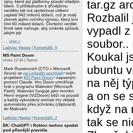
tar.gz ar
újmy, které její platformy působí mladým
lidem. S přihlédnutím k dřívějšímu
verdiktu tak má společnost celkem
Rozbalil
zaplatit 942 milionů dolarů, což je malý
zlomek jejího ročního výnosu, který loni
činil 60 miliard dolarů. Čtvrteční verdikt
vypadl z
firmě také nařizuje, aby změnila způsob,
jakým její
soubor..
…
více »
Ladislav Hagara
|
Komentářů: 8
Koukal j
MS Paint Doom
včera 12:44 | Humor
ubuntu v
Mark Russinovich (CTO v Microsoft
Azure) se
na LinkedIn pochlubil
svým
projektem
MS Paint Doom
napsaným
na něj tý
pomocí Claude. Hru Doom umožňuje
hrát v programu Malování (Microsoft
Paint). Malování funguje jako monitor.
a on se s
Herní engine (ViZDoom) běží na pozadí
a každý vykreslený snímek hry vkládá
automaticky přes schránku (clipboard)
když na n
do Malování.
Ladislav Hagara
|
Komentářů: 2
tak se n
EK: ChatGPT i Roblox mohou spadat
pod přísnější pravidla