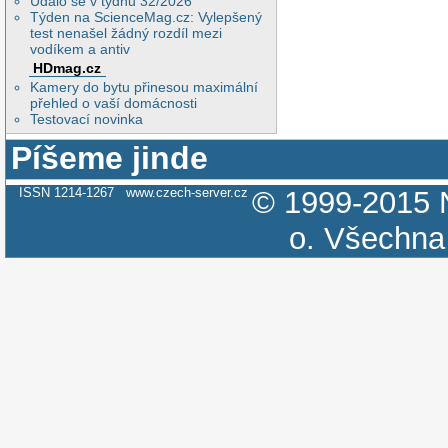
Událo se v týdnu 32/2026
Týden na ScienceMag.cz: Vylepšený
test nenašel žádný rozdíl mezi
vodíkem a antiv
HDmag.cz
Kamery do bytu přinesou maximální
přehled o vaší domácnosti
Testovací novinka
Píšeme jinde
ISSN 1214-1267
www.czech-server.cz
© 1999-2015
o.
Všechna 