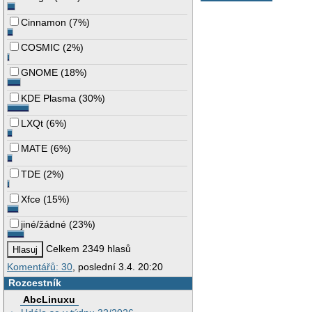
Cinnamon
(
7%
)
COSMIC
(
2%
)
GNOME
(
18%
)
KDE Plasma
(
30%
)
LXQt
(
6%
)
MATE
(
6%
)
TDE
(
2%
)
Xfce
(
15%
)
jiné/žádné
(
23%
)
Celkem 2349 hlasů
Komentářů: 30
, poslední 3.4. 20:20
Rozcestník
AbcLinuxu