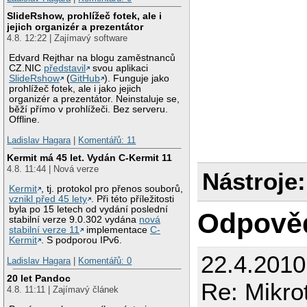
SlideRshow, prohlížeč fotek, ale i
jejich organizér a prezentátor
4.8. 12:22 | Zajímavý software
Edvard Rejthar na blogu zaměstnanců
CZ.NIC
představil
svou aplikaci
SlideRshow
(
GitHub
). Funguje jako
prohlížeč fotek, ale i jako jejich
organizér a prezentátor. Neinstaluje se,
běží přímo v prohlížeči. Bez serveru.
Offline.
Ladislav Hagara
|
Komentářů: 11
Kermit má 45 let. Vydán C-Kermit 11
4.8. 11:44 | Nová verze
Nástroje:
Kermit
, tj. protokol pro přenos souborů,
vznikl před 45 lety
. Při této příležitosti
byla po 15 letech od vydání poslední
Odpově
stabilní verze 9.0.302 vydána
nová
stabilní verze 11
implementace
C-
Kermit
. S podporou IPv6.
22.4.2010
Ladislav Hagara
|
Komentářů: 0
20 let Pandoc
Re: Mikro
4.8. 11:11 | Zajímavý článek