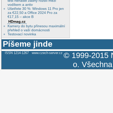
test nenašel žádný rozdíl mezi
vodíkem a antiv
Ušetřete 30 %: Windows 11 Pro jen
za €22,50 a Office 2024 Pro za
€17,15 – akce B
HDmag.cz
Kamery do bytu přinesou maximální
přehled o vaší domácnosti
Testovací novinka
Píšeme jinde
ISSN 1214-1267
www.czech-server.cz
© 1999-2015
o.
Všechna 