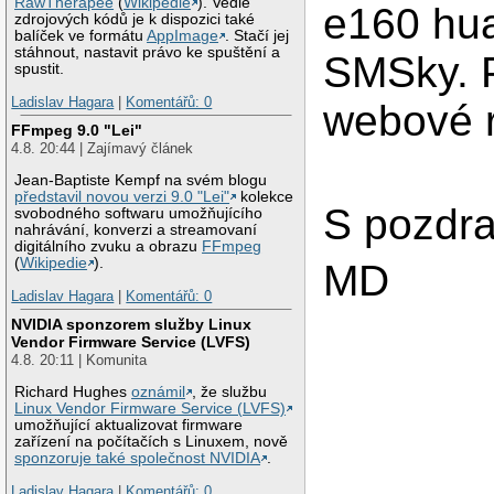
RawTherapee
(
Wikipedie
). Vedle
e160 hu
zdrojových kódů je k dispozici také
balíček ve formátu
AppImage
. Stačí jej
stáhnout, nastavit právo ke spuštění a
SMSky. 
spustit.
Ladislav Hagara
|
Komentářů: 0
webové 
FFmpeg 9.0 "Lei"
4.8. 20:44 | Zajímavý článek
Jean-Baptiste Kempf na svém blogu
představil novou verzi 9.0 "Lei"
kolekce
S pozdr
svobodného softwaru umožňujícího
nahrávání, konverzi a streamovaní
digitálního zvuku a obrazu
FFmpeg
(
Wikipedie
).
MD
Ladislav Hagara
|
Komentářů: 0
NVIDIA sponzorem služby Linux
Vendor Firmware Service (LVFS)
4.8. 20:11 | Komunita
Richard Hughes
oznámil
, že službu
Linux Vendor Firmware Service (LVFS)
umožňující aktualizovat firmware
zařízení na počítačích s Linuxem, nově
sponzoruje také společnost NVIDIA
.
Ladislav Hagara
|
Komentářů: 0