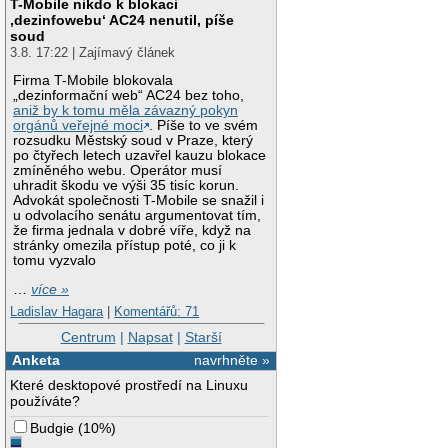
T-Mobile nikdo k blokaci
‚dezinfowebu‘ AC24 nenutil, píše
soud
3.8. 17:22 | Zajímavý článek
Firma T-Mobile blokovala
„dezinformační web“ AC24 bez toho,
aniž by k tomu měla závazný pokyn
orgánů veřejné moci
. Píše to ve svém
rozsudku Městský soud v Praze, který
po čtyřech letech uzavřel kauzu blokace
zmíněného webu. Operátor musí
uhradit škodu ve výši 35 tisíc korun.
Advokát společnosti T-Mobile se snažil i
u odvolacího senátu argumentovat tím,
že firma jednala v dobré víře, když na
stránky omezila přístup poté, co ji k
tomu vyzvalo
…
více »
Ladislav Hagara
|
Komentářů: 71
Centrum
|
Napsat
|
Starší
Anketa
navrhněte »
Které desktopové prostředí na Linuxu
používáte?
Budgie
(
10%
)