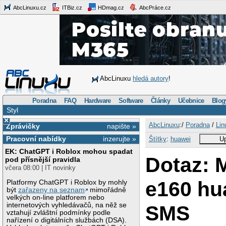
AbcLinuxu.cz
ITBiz.cz
HDmag.cz
AbcPráce.cz
AbcLinuxu
hledá autory
!
Poradna
FAQ
Hardware
Software
Články
Učebnice
Blog
Styl
×
AbcLinuxu
:/
Poradna
/
Lin
Zprávičky
napište »
Pracovní nabídky
inzerujte »
Štítky
:
huawei
Up
EK: ChatGPT i Roblox mohou spadat
Dotaz: M
pod přísnější pravidla
včera 08:00 | IT novinky
e160 hu
Platformy ChatGPT i Roblox by mohly
být
zařazeny na seznam
mimořádně
velkých on-line platforem nebo
internetových vyhledávačů, na něž se
SMS
vztahují zvláštní podmínky podle
nařízení o digitálních službách (DSA).