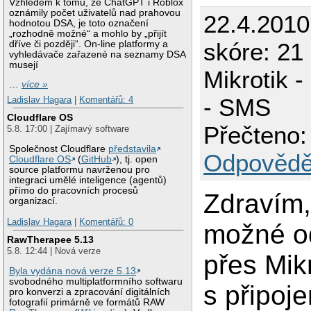
Vzhledem k tomu, že ChatGPT i Roblox
oznámily počet uživatelů nad prahovou
22.4.201
hodnotou DSA, je toto označení
„rozhodně možné“ a mohlo by „přijít
skóre: 21
dříve či později“. On-line platformy a
vyhledávače zařazené na seznamy DSA
musejí
Mikrotik 
…
více »
- SMS
Ladislav Hagara
|
Komentářů: 4
Cloudflare OS
Přečteno:
5.8. 17:00 | Zajímavý software
Společnost Cloudflare
představila
Odpovědě
Cloudflare OS
(
GitHub
), tj. open
source platformu navrženou pro
integraci umělé inteligence (agentů)
přímo do pracovních procesů
Zdravím,
organizací.
Ladislav Hagara
|
Komentářů: 0
možné od
RawTherapee 5.13
5.8. 12:44 | Nová verze
přes Mik
Byla vydána nová verze 5.13
svobodného multiplatformního softwaru
s připoj
pro konverzi a zpracování digitálních
fotografií primárně ve formátů RAW