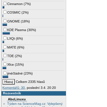
Cinnamon
(
7%
)
COSMIC
(
2%
)
GNOME
(
18%
)
KDE Plasma
(
30%
)
LXQt
(
6%
)
MATE
(
6%
)
TDE
(
2%
)
Xfce
(
15%
)
jiné/žádné
(
23%
)
Celkem 2335 hlasů
Komentářů: 30
, poslední 3.4. 20:20
Rozcestník
AbcLinuxu
Týden na ScienceMag.cz: Vylepšený