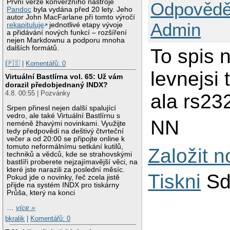
První verze konverzního nástroje
Odpovědě
Pandoc
byla vydána před 20 lety. Jeho
autor John MacFarlane při tomto výročí
Admin
rekapituluje
jednotlivé etapy vývoje
a přidávání nových funkcí – rozšíření
nejen Markdownu a podporu mnoha
dalších formátů.
To spis 
|🇵🇸
|
Komentářů: 0
levnejsi
Virtuální Bastlírna vol. 65: Už vám
dorazil předobjednaný INDX?
4.8. 00:55 | Pozvánky
ala rs232
Srpen přinesl nejen další spalující
vedro, ale také Virtuální Bastlírnu s
NN
neméně žhavými novinkami. Využijte
tedy předpovědi na deštivý čtvrteční
večer a od 20:00 se připojte online k
tomuto neformálnímu setkání kutilů,
Založit 
techniků a vědců, kde se strahovskými
bastlíři proberete nejzajímavější věci, na
které jste narazili za poslední měsíc.
Tiskni
Sd
Pokud jde o novinky, řeč zcela jistě
přijde na systém INDX pro tiskárny
Průša, který na konci
…
více »
bkralik
|
Komentářů: 0