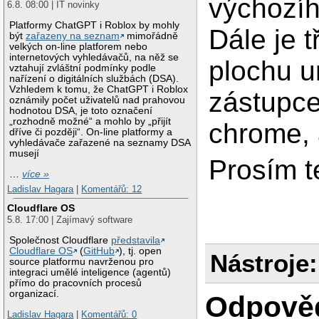
výchozíh
6.8. 08:00 | IT novinky
Platformy ChatGPT i Roblox by mohly
Dále je 
být
zařazeny na seznam
mimořádně
velkých on-line platforem nebo
internetových vyhledávačů, na něž se
plochu u
vztahují zvláštní podmínky podle
nařízení o digitálních službách (DSA).
Vzhledem k tomu, že ChatGPT i Roblox
zástupce
oznámily počet uživatelů nad prahovou
hodnotou DSA, je toto označení
„rozhodně možné“ a mohlo by „přijít
chrome, 
dříve či později“. On-line platformy a
vyhledávače zařazené na seznamy DSA
musejí
Prosím t
…
více »
Ladislav Hagara
|
Komentářů: 12
Cloudflare OS
5.8. 17:00 | Zajímavý software
Společnost Cloudflare
představila
Cloudflare OS
(
GitHub
), tj. open
Nástroje:
source platformu navrženou pro
integraci umělé inteligence (agentů)
přímo do pracovních procesů
organizací.
Odpově
Ladislav Hagara
|
Komentářů: 0