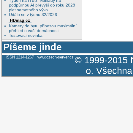
Týden na ITBiz: Náklady na
podpůrnou AI převýší do roku 2028
plat samotného vývo
Událo se v týdnu 32/2026
HDmag.cz
Kamery do bytu přinesou maximální
přehled o vaší domácnosti
Testovací novinka
Píšeme jinde
ISSN 1214-1267
www.czech-server.cz
© 1999-2015
o.
Všechna 