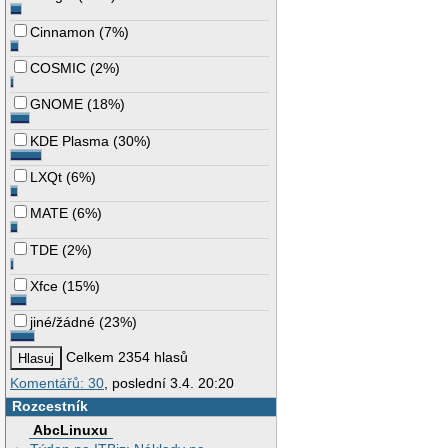
Cinnamon
(
7%
)
COSMIC
(
2%
)
GNOME
(
18%
)
KDE Plasma
(
30%
)
LXQt
(
6%
)
MATE
(
6%
)
TDE
(
2%
)
Xfce
(
15%
)
jiné/žádné
(
23%
)
Celkem 2354 hlasů
Komentářů: 30
, poslední 3.4. 20:20
Rozcestník
AbcLinuxu