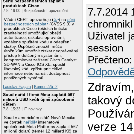
Série bezpečnostních záplat v
produktech Cisco
7.7.2014 
7.8. 16:00 | Bezpečnostní upozornění
Vládní CERT upozorňuje (
𝕏
) na
sérii
chromnikl
bezpečnostních záplat
(CVSS 9.9) v
produktech Cisco řešících kritické
Uživatel 
zranitelnosti umožňující obejití
autentizace, eskalaci oprávnění,
vzdálené spuštění kódu a odepření
session
služby. Úspěšné zneužití může
útočníkům umožnit získat neoprávněný
přístup k dotčeným systémům,
Přečteno:
kompromitovat zařízení Cisco Catalyst
SD-WAN a Cisco IOS XE, spustit
Odpovědě
libovolný kód, zpřístupnit citlivé
informace nebo narušit dostupnost
postižených systémů.
Zdravím
Ladislav Hagara
|
Komentářů: 2
Soud nařídil firmě Meta zaplatit 567
takový d
milionů USD kvůli újmě způsobené
dětem
7.8. 15:33 | IT novinky
Používá
Soud v americkém státě Nové Mexiko
ve čtvrtek
nařídil
internetové
verze 14
společnosti Meta Platforms zaplatit 567
milionů dolarů (téměř 12 miliard Kč) za