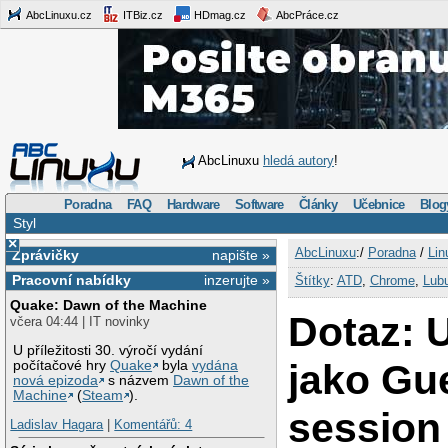
AbcLinuxu.cz
ITBiz.cz
HDmag.cz
AbcPráce.cz
AbcLinuxu
hledá autory
!
Poradna
FAQ
Hardware
Software
Články
Učebnice
Blog
Styl
×
AbcLinuxu
:/
Poradna
/
Lin
Zprávičky
napište »
Pracovní nabídky
inzerujte »
Štítky
:
ATD
,
Chrome
,
Lub
Quake: Dawn of the Machine
Dotaz: U
včera 04:44 | IT novinky
U příležitosti 30. výročí vydání
jako Gu
počítačové hry
Quake
byla
vydána
nová epizoda
s názvem
Dawn of the
Machine
(
Steam
).
session
Ladislav Hagara
|
Komentářů: 4