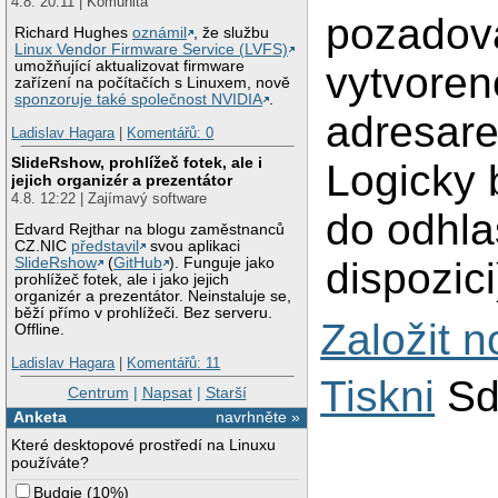
4.8. 20:11 | Komunita
pozadov
Richard Hughes
oznámil
, že službu
Linux Vendor Firmware Service (LVFS)
umožňující aktualizovat firmware
vytvoren
zařízení na počítačích s Linuxem, nově
sponzoruje také společnost NVIDIA
.
adresare
Ladislav Hagara
|
Komentářů: 0
SlideRshow, prohlížeč fotek, ale i
Logicky 
jejich organizér a prezentátor
4.8. 12:22 | Zajímavý software
do odhla
Edvard Rejthar na blogu zaměstnanců
CZ.NIC
představil
svou aplikaci
dispozici
SlideRshow
(
GitHub
). Funguje jako
prohlížeč fotek, ale i jako jejich
organizér a prezentátor. Neinstaluje se,
běží přímo v prohlížeči. Bez serveru.
Založit 
Offline.
Ladislav Hagara
|
Komentářů: 11
Tiskni
Sd
Centrum
|
Napsat
|
Starší
Anketa
navrhněte »
Které desktopové prostředí na Linuxu
používáte?
Budgie
(
10%
)