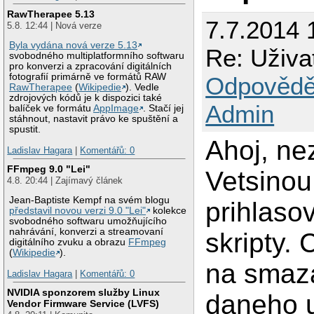
RawTherapee 5.13
7.7.2014 
5.8. 12:44 | Nová verze
Byla vydána nová verze 5.13
Re: Uživa
svobodného multiplatformního softwaru
pro konverzi a zpracování digitálních
fotografií primárně ve formátů RAW
Odpovědě
RawTherapee
(
Wikipedie
). Vedle
zdrojových kódů je k dispozici také
Admin
balíček ve formátu
AppImage
. Stačí jej
stáhnout, nastavit právo ke spuštění a
spustit.
Ahoj, ne
Ladislav Hagara
|
Komentářů: 0
FFmpeg 9.0 "Lei"
Vetsinou
4.8. 20:44 | Zajímavý článek
Jean-Baptiste Kempf na svém blogu
prihlaso
představil novou verzi 9.0 "Lei"
kolekce
svobodného softwaru umožňujícího
nahrávání, konverzi a streamovaní
skripty.
digitálního zvuku a obrazu
FFmpeg
(
Wikipedie
).
na smaz
Ladislav Hagara
|
Komentářů: 0
NVIDIA sponzorem služby Linux
daneho u
Vendor Firmware Service (LVFS)