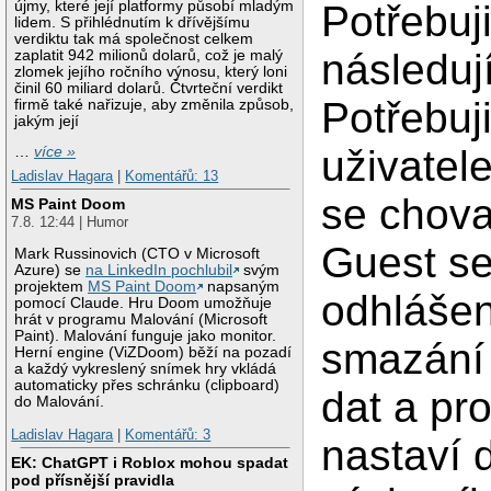
újmy, které její platformy působí mladým
Potřebuji
lidem. S přihlédnutím k dřívějšímu
verdiktu tak má společnost celkem
následuj
zaplatit 942 milionů dolarů, což je malý
zlomek jejího ročního výnosu, který loni
činil 60 miliard dolarů. Čtvrteční verdikt
Potřebuji
firmě také nařizuje, aby změnila způsob,
jakým její
uživatele
…
více »
Ladislav Hagara
|
Komentářů: 13
se chova
MS Paint Doom
7.8. 12:44 | Humor
Guest se
Mark Russinovich (CTO v Microsoft
Azure) se
na LinkedIn pochlubil
svým
projektem
MS Paint Doom
napsaným
odhlášen
pomocí Claude. Hru Doom umožňuje
hrát v programu Malování (Microsoft
Paint). Malování funguje jako monitor.
smazání 
Herní engine (ViZDoom) běží na pozadí
a každý vykreslený snímek hry vkládá
automaticky přes schránku (clipboard)
dat a pro
do Malování.
Ladislav Hagara
|
Komentářů: 3
nastaví 
EK: ChatGPT i Roblox mohou spadat
pod přísnější pravidla