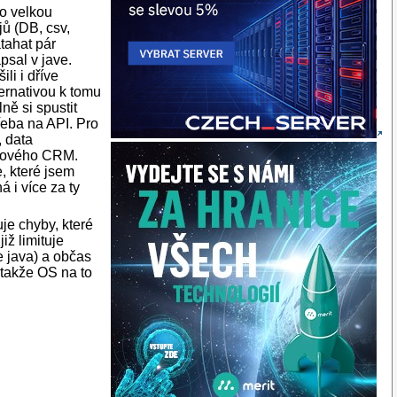
ko velkou
jů (DB, csv,
atahat pár
psal v jave.
ili i dříve
ternativou k tomu
ně si spustit
řeba na API. Pro
, data
 nového CRM.
e, které jsem
 i více za ty
je chyby, které
iž limituje
e java) a občas
 takže OS na to