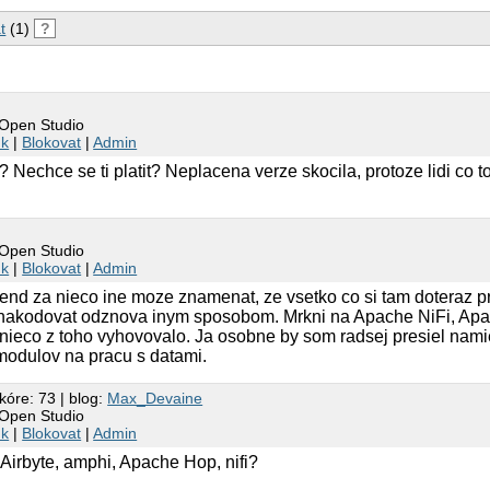
t
(1)
?
 Open Studio
nk
|
Blokovat
|
Admin
? Nechce se ti platit? Neplacena verze skocila, protoze lidi co t
m
 Open Studio
nk
|
Blokovat
|
Admin
lend za nieco ine moze znamenat, ze vsetko co si tam doteraz 
akodovat odznova inym sposobom. Mrkni na Apache NiFi, Apac
 nieco z toho vyhovovalo. Ja osobne by som radsej presiel nam
modulov na pracu s datami.
kóre: 73 | blog:
Max_Devaine
 Open Studio
nk
|
Blokovat
|
Admin
 Airbyte, amphi, Apache Hop, nifi?