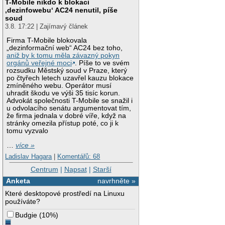
T-Mobile nikdo k blokaci
‚dezinfowebu‘ AC24 nenutil, píše
soud
3.8. 17:22 | Zajímavý článek
Firma T-Mobile blokovala
„dezinformační web“ AC24 bez toho,
aniž by k tomu měla závazný pokyn
orgánů veřejné moci
. Píše to ve svém
rozsudku Městský soud v Praze, který
po čtyřech letech uzavřel kauzu blokace
zmíněného webu. Operátor musí
uhradit škodu ve výši 35 tisíc korun.
Advokát společnosti T-Mobile se snažil i
u odvolacího senátu argumentovat tím,
že firma jednala v dobré víře, když na
stránky omezila přístup poté, co ji k
tomu vyzvalo
…
více »
Ladislav Hagara
|
Komentářů: 68
Centrum
|
Napsat
|
Starší
Anketa
navrhněte »
Které desktopové prostředí na Linuxu
používáte?
Budgie
(
10%
)