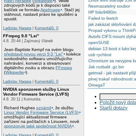
RawTherapee
(
Wikipedie
). Vedle
zdrojových kódů je k dispozici také
Nesmazatelný soubor
balíček ve formátu
AppImage
. Stačí jej
HP folio9480m
stáhnout, nastavit právo ke spuštění a
Failed to feetch
spustit.
jak zakázat skloňování d
Ladislav Hagara
|
Komentářů: 0
Propad vykonu u Think
FFmpeg 9.0 "Lei"
Autofs CIFS mount zlyh
4.8. 20:44 | Zajímavý článek
openSUSE
debian 13 boot s luks keyf
Jean-Baptiste Kempf na svém blogu
představil novou verzi 9.0 "Lei"
kolekce
usb rychlost
svobodného softwaru umožňujícího
Chromium se nevypne kor
nahrávání, konverzi a streamovaní
Jak rozbalit .gz.bin
digitálního zvuku a obrazu
FFmpeg
(
Wikipedie
).
getmail - jak nastavit př
plnej trakař náhodností 
Ladislav Hagara
|
Komentářů: 0
OmegaT
NVIDIA sponzorem služby Linux
Vendor Firmware Service (LVFS)
4.8. 20:11 | Komunita
Položit nový dot
Starší dotazy
Richard Hughes
oznámil
, že službu
Linux Vendor Firmware Service (LVFS)
umožňující aktualizovat firmware
zařízení na počítačích s Linuxem, nově
sponzoruje také společnost NVIDIA
.
Ladislav Hagara
|
Komentářů: 0