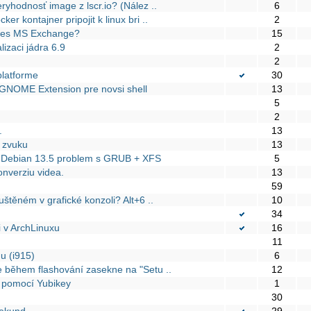
ryhodnosť image z lscr.io? (Nález ..
6
r kontajner pripojit k linux bri ..
2
přes MS Exchange?
15
lizaci jádra 6.9
2
2
latforme
30
t GNOME Extension pre novsi shell
13
5
2
.
13
 zvuku
13
a Debian 13.5 problem s GRUB + XFS
5
onverziu videa.
13
59
uštěném v grafické konzoli? Alt+6 ..
10
34
i v ArchLinuxu
16
u
11
u (i915)
6
 během flashování zasekne na "Setu ..
12
 pomocí Yubikey
1
30
sekund
29