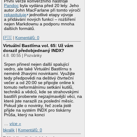
První verze konverzního nástroje
Pandoc
byla vydána před 20 lety. Jeho
autor John MacFarlane při tomto výročí
rekapituluje
jednotlivé etapy vývoje
a přidávání nových funkcí – rozšíření
nejen Markdownu a podporu mnoha
dalších formátů.
|🇵🇸
|
Komentářů: 0
Virtuální Bastlírna vol. 65: Už vám
dorazil předobjednaný INDX?
4.8. 00:55 | Pozvánky
Srpen přinesl nejen další spalující
vedro, ale také Virtuální Bastlírnu s
neméně žhavými novinkami. Využijte
tedy předpovědi na deštivý čtvrteční
večer a od 20:00 se připojte online k
tomuto neformálnímu setkání kutilů,
techniků a vědců, kde se strahovskými
bastlíři proberete nejzajímavější věci, na
které jste narazili za poslední měsíc.
Pokud jde o novinky, řeč zcela jistě
přijde na systém INDX pro tiskárny
Průša, který na konci
…
více »
bkralik
|
Komentářů: 0