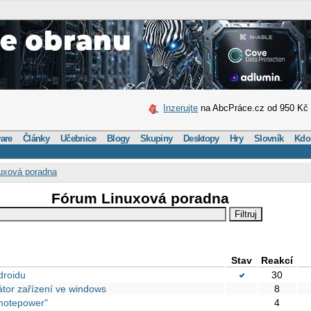
Inzerujte
na AbcPráce.cz od 950 Kč
are
Články
Učebnice
Blogy
Skupiny
Desktopy
Hry
Slovník
Kdo
uxová poradna
Fórum Linuxová poradna
Stav
Reakcí
droidu
30
kátor zařízení ve windows
8
motepower"
4