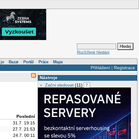
Rozšířené hledání
 je
Bazar
Portál
Práce
Mapa
Přihlášení
|
Registrace
Nástroje
Začni sledovat
(11)
?
Poslední
31.7. 19:15
27.7. 21:53
24.7. 00:11