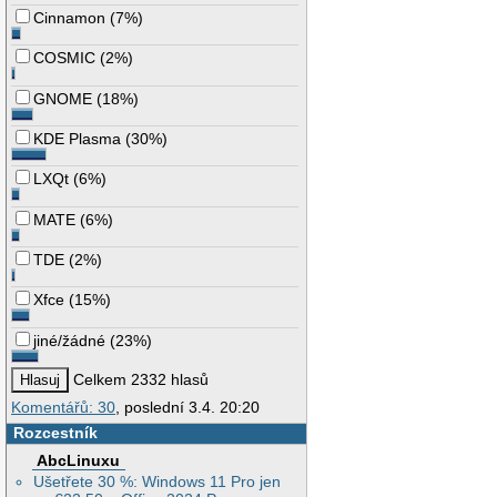
Cinnamon
(
7%
)
COSMIC
(
2%
)
GNOME
(
18%
)
KDE Plasma
(
30%
)
LXQt
(
6%
)
MATE
(
6%
)
TDE
(
2%
)
Xfce
(
15%
)
jiné/žádné
(
23%
)
Celkem 2332 hlasů
Komentářů: 30
, poslední 3.4. 20:20
Rozcestník
AbcLinuxu
Ušetřete 30 %: Windows 11 Pro jen