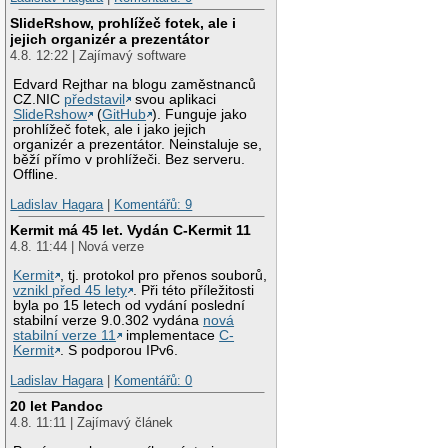
SlideRshow, prohlížeč fotek, ale i
jejich organizér a prezentátor
4.8. 12:22 | Zajímavý software
Edvard Rejthar na blogu zaměstnanců
CZ.NIC
představil
svou aplikaci
SlideRshow
(
GitHub
). Funguje jako
prohlížeč fotek, ale i jako jejich
organizér a prezentátor. Neinstaluje se,
běží přímo v prohlížeči. Bez serveru.
Offline.
Ladislav Hagara
|
Komentářů: 9
Kermit má 45 let. Vydán C-Kermit 11
4.8. 11:44 | Nová verze
Kermit
, tj. protokol pro přenos souborů,
vznikl před 45 lety
. Při této příležitosti
byla po 15 letech od vydání poslední
stabilní verze 9.0.302 vydána
nová
stabilní verze 11
implementace
C-
Kermit
. S podporou IPv6.
Ladislav Hagara
|
Komentářů: 0
20 let Pandoc
4.8. 11:11 | Zajímavý článek