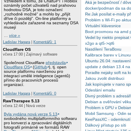
Vzhledem k tomu, že ChatGPT i Roblox
Aká je bezpečnosť / dôve
oznámily počet uživatelů nad prahovou
docker/podman da sa docke
hodnotou DSA, je toto označení
Re:Jak posílat e-maily 
„rozhodně možné“ a mohlo by „přijít
dříve či později“. On-line platformy a
Problém s Wi-Fi po aktua
vyhledávače zařazené na seznamy DSA
Virtuální klávesnice
musejí
Boot proxmoxu na amd p
…
více »
Vedel by niekto prepisa
Ladislav Hagara
|
Komentářů: 1
x2go a qt5->qt6
Nasdílení TeraBoxu
Cloudflare OS
včera 17:00 | Zajímavý software
Kalibrace barev v Linuxu
Ubuntu 26.04: nastavení
Společnost Cloudflare
představila
update z debian 13.4 n
Cloudflare OS
(
GitHub
), tj. open
source platformu navrženou pro
Poradte nejaky soft na k
integraci umělé inteligence (agentů)
Jakou zvolit distribuci
přímo do pracovních procesů
Jak kopírujete v nano sp
organizací.
Odeslání emailu
Ladislav Hagara
|
Komentářů: 0
Divný problém s adresář
RawTherapee 5.13
Debian a ověřování věk
včera 12:44 | Nová verze
Problem s GPU v Debian
Mobil Samsung - Odin se
Byla vydána nová verze 5.13
svobodného multiplatformního softwaru
KeePassXC - odemknutí
pro konverzi a zpracování digitálních
Dálkový přístup po síti
fotografií primárně ve formátů RAW
Linux Mint startuje 136 