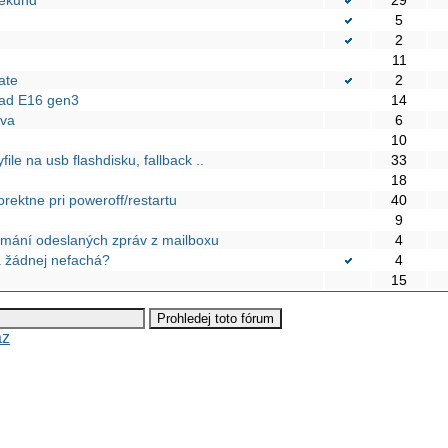
5
2
11
ate
2
Pad E16 gen3
14
áva
6
10
ile na usb flashdisku, fallback ..
33
18
ektne pri poweroff/restartu
40
9
ijímání odeslaných zpráv z mailboxu
4
a žádnej nefachá?
4
15
az