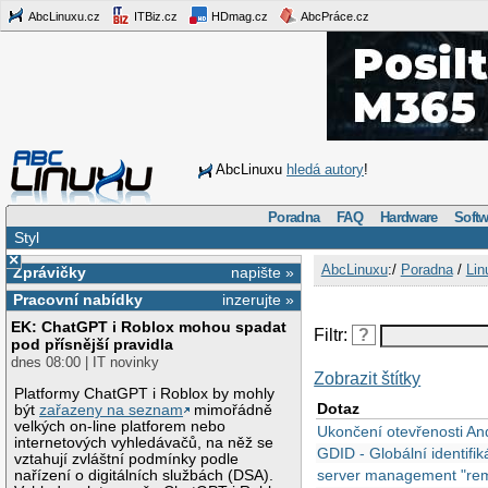
AbcLinuxu.cz
ITBiz.cz
HDmag.cz
AbcPráce.cz
AbcLinuxu
hledá autory
!
Poradna
FAQ
Hardware
Softw
Styl
×
AbcLinuxu
:/
Poradna
/
Lin
Zprávičky
napište »
Pracovní nabídky
inzerujte »
EK: ChatGPT i Roblox mohou spadat
Filtr:
?
pod přísnější pravidla
dnes 08:00 | IT novinky
Zobrazit štítky
Platformy ChatGPT i Roblox by mohly
Dotaz
být
zařazeny na seznam
mimořádně
velkých on-line platforem nebo
Ukončení otevřenosti An
internetových vyhledávačů, na něž se
GDID - Globální identifi
vztahují zvláštní podmínky podle
server management "re
nařízení o digitálních službách (DSA).