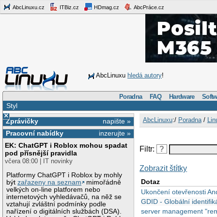
AbcLinuxu.cz
ITBiz.cz
HDmag.cz
AbcPráce.cz
AbcLinuxu
hledá autory
!
Poradna
FAQ
Hardware
Softw
Styl
×
AbcLinuxu
:/
Poradna
/
Lin
Zprávičky
napište »
Pracovní nabídky
inzerujte »
EK: ChatGPT i Roblox mohou spadat
Filtr:
?
pod přísnější pravidla
včera 08:00 | IT novinky
Zobrazit štítky
Platformy ChatGPT i Roblox by mohly
Dotaz
být
zařazeny na seznam
mimořádně
velkých on-line platforem nebo
Ukončení otevřenosti An
internetových vyhledávačů, na něž se
GDID - Globální identifi
vztahují zvláštní podmínky podle
server management "re
nařízení o digitálních službách (DSA).