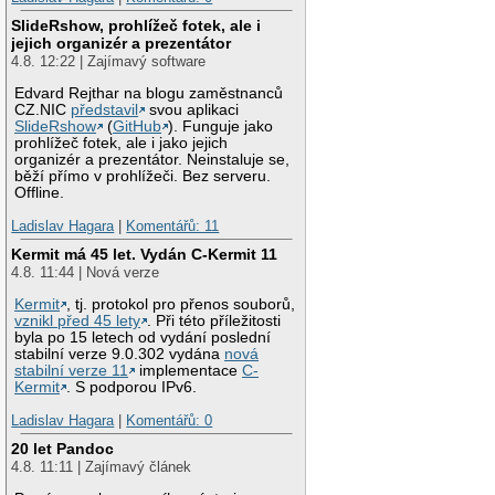
SlideRshow, prohlížeč fotek, ale i
jejich organizér a prezentátor
4.8. 12:22 | Zajímavý software
Edvard Rejthar na blogu zaměstnanců
CZ.NIC
představil
svou aplikaci
SlideRshow
(
GitHub
). Funguje jako
prohlížeč fotek, ale i jako jejich
organizér a prezentátor. Neinstaluje se,
běží přímo v prohlížeči. Bez serveru.
Offline.
Ladislav Hagara
|
Komentářů: 11
Kermit má 45 let. Vydán C-Kermit 11
4.8. 11:44 | Nová verze
Kermit
, tj. protokol pro přenos souborů,
vznikl před 45 lety
. Při této příležitosti
byla po 15 letech od vydání poslední
stabilní verze 9.0.302 vydána
nová
stabilní verze 11
implementace
C-
Kermit
. S podporou IPv6.
Ladislav Hagara
|
Komentářů: 0
20 let Pandoc
4.8. 11:11 | Zajímavý článek