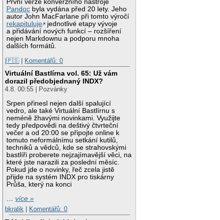
První verze konverzního nástroje
Pandoc
byla vydána před 20 lety. Jeho
autor John MacFarlane při tomto výročí
rekapituluje
jednotlivé etapy vývoje
a přidávání nových funkcí – rozšíření
nejen Markdownu a podporu mnoha
dalších formátů.
|🇵🇸
|
Komentářů: 0
Virtuální Bastlírna vol. 65: Už vám
dorazil předobjednaný INDX?
4.8. 00:55 | Pozvánky
Srpen přinesl nejen další spalující
vedro, ale také Virtuální Bastlírnu s
neméně žhavými novinkami. Využijte
tedy předpovědi na deštivý čtvrteční
večer a od 20:00 se připojte online k
tomuto neformálnímu setkání kutilů,
techniků a vědců, kde se strahovskými
bastlíři proberete nejzajímavější věci, na
které jste narazili za poslední měsíc.
Pokud jde o novinky, řeč zcela jistě
přijde na systém INDX pro tiskárny
Průša, který na konci
…
více »
bkralik
|
Komentářů: 0