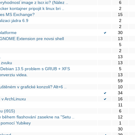
ryhodnosť image z lscr.io? (Nález ..
6
r kontajner pripojit k linux bri ..
2
přes MS Exchange?
15
lizaci jádra 6.9
2
2
latforme
30
t GNOME Extension pre novsi shell
13
5
2
.
13
 zvuku
13
a Debian 13.5 problem s GRUB + XFS
5
onverziu videa.
13
59
uštěném v grafické konzoli? Alt+6 ..
10
34
i v ArchLinuxu
16
u
11
u (i915)
6
 během flashování zasekne na "Setu ..
12
 pomocí Yubikey
1
30
sekund
29