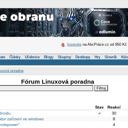
Inzerujte
na AbcPráce.cz od 950 Kč
are
Články
Učebnice
Blogy
Skupiny
Desktopy
Hry
Slovník
Kdo
uxová poradna
Fórum Linuxová poradna
Stav
Reakcí
droidu
30
kátor zařízení ve windows
8
motepower"
4