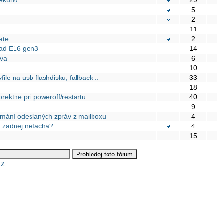
5
2
11
ate
2
Pad E16 gen3
14
áva
6
10
ile na usb flashdisku, fallback ..
33
18
ektne pri poweroff/restartu
40
9
ijímání odeslaných zpráv z mailboxu
4
a žádnej nefachá?
4
15
az