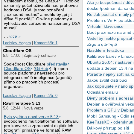
Vzhledem k tomu, že ChatGPT i Roblox
Aká je bezpečnosť / dôve
oznámily počet uživatelů nad prahovou
docker/podman da sa docke
hodnotou DSA, je toto označení
Re:Jak posílat e-maily 
„rozhodně možné“ a mohlo by „přijít
dříve či později“. On-line platformy a
Problém s Wi-Fi po aktua
vyhledávače zařazené na seznamy DSA
Virtuální klávesnice
musejí
Boot proxmoxu na amd p
…
více »
Vedel by niekto prepisa
Ladislav Hagara
|
Komentářů: 1
x2go a qt5->qt6
Nasdílení TeraBoxu
Cloudflare OS
5.8. 17:00 | Zajímavý software
Kalibrace barev v Linuxu
Ubuntu 26.04: nastavení
Společnost Cloudflare
představila
update z debian 13.4 n
Cloudflare OS
(
GitHub
), tj. open
source platformu navrženou pro
Poradte nejaky soft na k
integraci umělé inteligence (agentů)
Jakou zvolit distribuci
přímo do pracovních procesů
Jak kopírujete v nano sp
organizací.
Odeslání emailu
Ladislav Hagara
|
Komentářů: 0
Divný problém s adresář
RawTherapee 5.13
Debian a ověřování věk
5.8. 12:44 | Nová verze
Problem s GPU v Debian
Mobil Samsung - Odin se
Byla vydána nová verze 5.13
svobodného multiplatformního softwaru
KeePassXC - odemknutí
pro konverzi a zpracování digitálních
Dálkový přístup po síti
fotografií primárně ve formátů RAW
Linux Mint startuje 136 