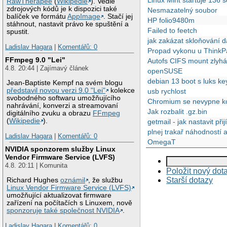
RawTherapee
(
Wikipedie
). Vedle
zdrojových kódů je k dispozici také
Nesmazatelný soubor
balíček ve formátu
AppImage
. Stačí jej
HP folio9480m
stáhnout, nastavit právo ke spuštění a
Failed to feetch
spustit.
jak zakázat skloňování d
Ladislav Hagara
|
Komentářů: 0
Propad vykonu u Think
FFmpeg 9.0 "Lei"
Autofs CIFS mount zlyh
4.8. 20:44 | Zajímavý článek
openSUSE
debian 13 boot s luks keyf
Jean-Baptiste Kempf na svém blogu
představil novou verzi 9.0 "Lei"
kolekce
usb rychlost
svobodného softwaru umožňujícího
Chromium se nevypne kor
nahrávání, konverzi a streamovaní
Jak rozbalit .gz.bin
digitálního zvuku a obrazu
FFmpeg
(
Wikipedie
).
getmail - jak nastavit př
plnej trakař náhodností 
Ladislav Hagara
|
Komentářů: 0
OmegaT
NVIDIA sponzorem služby Linux
Vendor Firmware Service (LVFS)
4.8. 20:11 | Komunita
Položit nový dot
Starší dotazy
Richard Hughes
oznámil
, že službu
Linux Vendor Firmware Service (LVFS)
umožňující aktualizovat firmware
zařízení na počítačích s Linuxem, nově
sponzoruje také společnost NVIDIA
.
Ladislav Hagara
|
Komentářů: 0