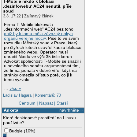
T-Mobile nikdo k blokaci
‚dezinfowebu‘ AC24 nenutil, píše
soud
3.8. 17:22 | Zajímavý článek
Firma T-Mobile blokovala
„dezinformační web“ AC24 bez toho,
aniž by k tomu měla závazný pokyn
orgánů veřejné moci
. Píše to ve svém
rozsudku Městský soud v Praze, který
po čtyřech letech uzavřel kauzu blokace
zmíněného webu. Operátor musí
uhradit škodu ve výši 35 tisíc korun.
Advokát společnosti T-Mobile se snažil i
u odvolacího senátu argumentovat tím,
že firma jednala v dobré víře, když na
stránky omezila přístup poté, co ji k
tomu vyzvalo
…
více »
Ladislav Hagara
|
Komentářů: 70
Centrum
|
Napsat
|
Starší
Anketa
navrhněte »
Které desktopové prostředí na Linuxu
používáte?
Budgie
(
10%
)