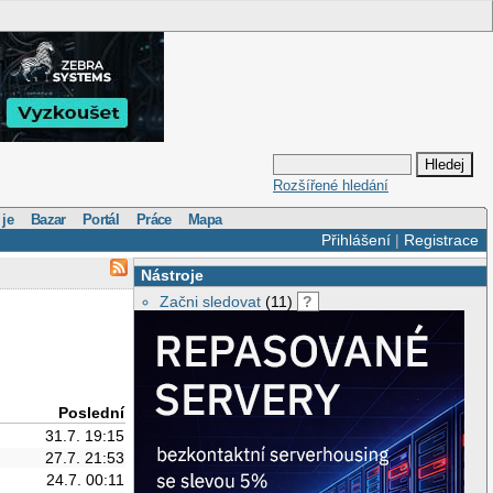
Rozšířené hledání
 je
Bazar
Portál
Práce
Mapa
Přihlášení
|
Registrace
Nástroje
Začni sledovat
(11)
?
Poslední
31.7. 19:15
27.7. 21:53
24.7. 00:11