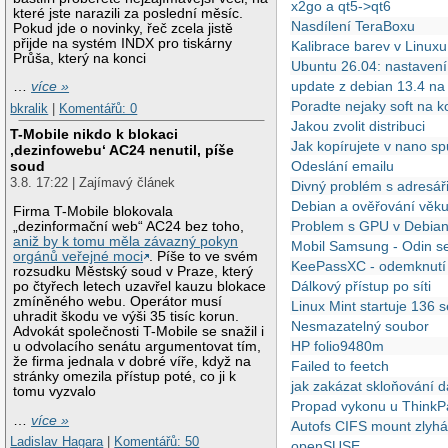
x2go a qt5->qt6
které jste narazili za poslední měsíc.
Nasdílení TeraBoxu
Pokud jde o novinky, řeč zcela jistě
přijde na systém INDX pro tiskárny
Kalibrace barev v Linuxu
Průša, který na konci
Ubuntu 26.04: nastavení
update z debian 13.4 n
…
více »
Poradte nejaky soft na k
bkralik
|
Komentářů: 0
Jakou zvolit distribuci
T-Mobile nikdo k blokaci
Jak kopírujete v nano sp
‚dezinfowebu‘ AC24 nenutil, píše
soud
Odeslání emailu
3.8. 17:22 | Zajímavý článek
Divný problém s adresář
Debian a ověřování věk
Firma T-Mobile blokovala
Problem s GPU v Debian
„dezinformační web“ AC24 bez toho,
aniž by k tomu měla závazný pokyn
Mobil Samsung - Odin se
orgánů veřejné moci
. Píše to ve svém
KeePassXC - odemknutí
rozsudku Městský soud v Praze, který
Dálkový přístup po síti
po čtyřech letech uzavřel kauzu blokace
zmíněného webu. Operátor musí
Linux Mint startuje 136 
uhradit škodu ve výši 35 tisíc korun.
Nesmazatelný soubor
Advokát společnosti T-Mobile se snažil i
HP folio9480m
u odvolacího senátu argumentovat tím,
že firma jednala v dobré víře, když na
Failed to feetch
stránky omezila přístup poté, co ji k
jak zakázat skloňování d
tomu vyzvalo
Propad vykonu u Think
…
více »
Autofs CIFS mount zlyh
Ladislav Hagara
|
Komentářů: 50
openSUSE