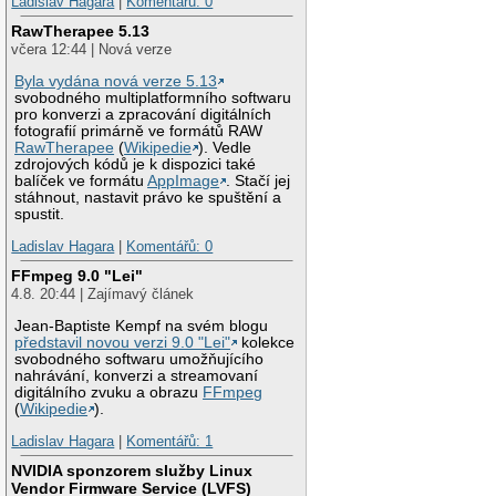
Ladislav Hagara
|
Komentářů: 0
RawTherapee 5.13
včera 12:44 | Nová verze
Byla vydána nová verze 5.13
svobodného multiplatformního softwaru
pro konverzi a zpracování digitálních
fotografií primárně ve formátů RAW
RawTherapee
(
Wikipedie
). Vedle
zdrojových kódů je k dispozici také
balíček ve formátu
AppImage
. Stačí jej
stáhnout, nastavit právo ke spuštění a
spustit.
Ladislav Hagara
|
Komentářů: 0
FFmpeg 9.0 "Lei"
4.8. 20:44 | Zajímavý článek
Jean-Baptiste Kempf na svém blogu
představil novou verzi 9.0 "Lei"
kolekce
svobodného softwaru umožňujícího
nahrávání, konverzi a streamovaní
digitálního zvuku a obrazu
FFmpeg
(
Wikipedie
).
Ladislav Hagara
|
Komentářů: 1
NVIDIA sponzorem služby Linux
Vendor Firmware Service (LVFS)