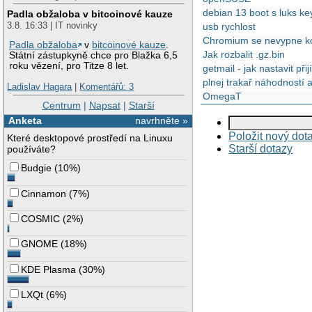
debian 13 boot s luks keyf
Padla obžaloba v bitcoinové kauze
3.8. 16:33 | IT novinky
usb rychlost
Chromium se nevypne kor
Padla obžaloba
v
bitcoinové kauze
.
Jak rozbalit .gz.bin
Státní zástupkyně chce pro Blažka 6,5
roku vězení, pro Titze 8 let.
getmail - jak nastavit př
plnej trakař náhodností 
Ladislav Hagara
|
Komentářů: 3
OmegaT
Centrum
|
Napsat
|
Starší
Anketa
navrhněte »
Položit nový dot
Které desktopové prostředí na Linuxu
Starší dotazy
používáte?
Budgie
(
10%
)
Cinnamon
(
7%
)
COSMIC
(
2%
)
GNOME
(
18%
)
KDE Plasma
(
30%
)
LXQt
(
6%
)