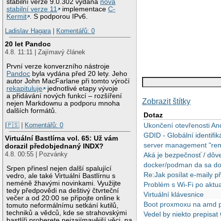
stabilní verze 9.0.302 vydána
nová
stabilní verze 11
implementace
C-
Kermit
. S podporou IPv6.
Ladislav Hagara
|
Komentářů: 0
20 let Pandoc
4.8. 11:11 | Zajímavý článek
První verze konverzního nástroje
Pandoc
byla vydána před 20 lety. Jeho
autor John MacFarlane při tomto výročí
rekapituluje
jednotlivé etapy vývoje
a přidávání nových funkcí – rozšíření
Zobrazit štítky
nejen Markdownu a podporu mnoha
dalších formátů.
Dotaz
|🇵🇸
|
Komentářů: 0
Ukončení otevřenosti An
GDID - Globální identifi
Virtuální Bastlírna vol. 65: Už vám
server management "re
dorazil předobjednaný INDX?
4.8. 00:55 | Pozvánky
Aká je bezpečnosť / dôve
docker/podman da sa docke
Srpen přinesl nejen další spalující
Re:Jak posílat e-maily 
vedro, ale také Virtuální Bastlírnu s
neméně žhavými novinkami. Využijte
Problém s Wi-Fi po aktua
tedy předpovědi na deštivý čtvrteční
Virtuální klávesnice
večer a od 20:00 se připojte online k
Boot proxmoxu na amd p
tomuto neformálnímu setkání kutilů,
techniků a vědců, kde se strahovskými
Vedel by niekto prepisa
bastlíři proberete nejzajímavější věci, na