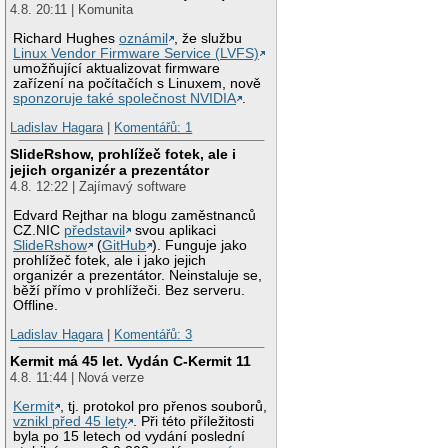
4.8. 20:11 | Komunita
Richard Hughes
oznámil
, že službu
Linux Vendor Firmware Service (LVFS)
umožňující aktualizovat firmware
zařízení na počítačích s Linuxem, nově
sponzoruje také společnost NVIDIA
.
Ladislav Hagara
|
Komentářů: 1
SlideRshow, prohlížeč fotek, ale i
jejich organizér a prezentátor
4.8. 12:22 | Zajímavý software
Edvard Rejthar na blogu zaměstnanců
CZ.NIC
představil
svou aplikaci
SlideRshow
(
GitHub
). Funguje jako
prohlížeč fotek, ale i jako jejich
organizér a prezentátor. Neinstaluje se,
běží přímo v prohlížeči. Bez serveru.
Offline.
Ladislav Hagara
|
Komentářů: 3
Kermit má 45 let. Vydán C-Kermit 11
4.8. 11:44 | Nová verze
Kermit
, tj. protokol pro přenos souborů,
vznikl před 45 lety
. Při této příležitosti
byla po 15 letech od vydání poslední