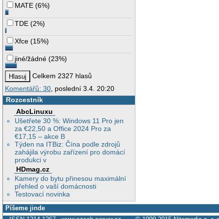
MATE
(
6%
)
TDE
(
2%
)
Xfce
(
15%
)
jiné/žádné
(
23%
)
Celkem 2327 hlasů
Komentářů: 30
, poslední 3.4. 20:20
Rozcestník
AbcLinuxu
Ušetřete 30 %: Windows 11 Pro jen
za €22,50 a Office 2024 Pro za
€17,15 – akce B
Týden na ITBiz: Čína podle zdrojů
zahájila výrobu zařízení pro domácí
produkci v
HDmag.cz
Kamery do bytu přinesou maximální
přehled o vaší domácnosti
Testovací novinka
Píšeme jinde