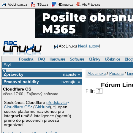
AbcLinuxu.cz
ITBiz.cz
HDmag.cz
AbcPráce.cz
AbcLinuxu
hledá autory
!
Poradna
FAQ
Hardware
Software
Články
Učebnice
Blog
Styl
×
AbcLinuxu
:/
Poradna
/
Lin
Zprávičky
napište »
Pracovní nabídky
inzerujte »
Fórum Lin
Cloudflare OS
Filtr:
?
včera 17:00 | Zajímavý software
Společnost Cloudflare
představila
Cloudflare OS
(
GitHub
), tj. open
source platformu navrženou pro
integraci umělé inteligence (agentů)
přímo do pracovních procesů
organizací.