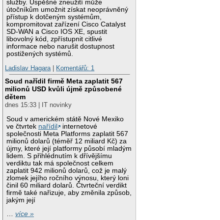
služby. Úspěšné zneužití může
útočníkům umožnit získat neoprávněný
přístup k dotčeným systémům,
kompromitovat zařízení Cisco Catalyst
SD-WAN a Cisco IOS XE, spustit
libovolný kód, zpřístupnit citlivé
informace nebo narušit dostupnost
postižených systémů.
Ladislav Hagara
|
Komentářů: 1
Soud nařídil firmě Meta zaplatit 567
milionů USD kvůli újmě způsobené
dětem
dnes 15:33 | IT novinky
Soud v americkém státě Nové Mexiko
ve čtvrtek
nařídil
internetové
společnosti Meta Platforms zaplatit 567
milionů dolarů (téměř 12 miliard Kč) za
újmy, které její platformy působí mladým
lidem. S přihlédnutím k dřívějšímu
verdiktu tak má společnost celkem
zaplatit 942 milionů dolarů, což je malý
zlomek jejího ročního výnosu, který loni
činil 60 miliard dolarů. Čtvrteční verdikt
firmě také nařizuje, aby změnila způsob,
jakým její
…
více »