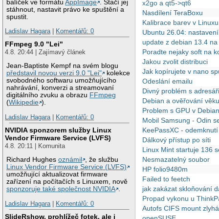
balíček ve formátu
AppImage
. Stačí jej
x2go a qt5->qt6
stáhnout, nastavit právo ke spuštění a
Nasdílení TeraBoxu
spustit.
Kalibrace barev v Linuxu
Ladislav Hagara
|
Komentářů: 0
Ubuntu 26.04: nastavení
update z debian 13.4 n
FFmpeg 9.0 "Lei"
Poradte nejaky soft na k
4.8. 20:44 | Zajímavý článek
Jakou zvolit distribuci
Jean-Baptiste Kempf na svém blogu
Jak kopírujete v nano sp
představil novou verzi 9.0 "Lei"
kolekce
svobodného softwaru umožňujícího
Odeslání emailu
nahrávání, konverzi a streamovaní
Divný problém s adresář
digitálního zvuku a obrazu
FFmpeg
Debian a ověřování věk
(
Wikipedie
).
Problem s GPU v Debian
Ladislav Hagara
|
Komentářů: 0
Mobil Samsung - Odin se
NVIDIA sponzorem služby Linux
KeePassXC - odemknutí
Vendor Firmware Service (LVFS)
Dálkový přístup po síti
4.8. 20:11 | Komunita
Linux Mint startuje 136 
Nesmazatelný soubor
Richard Hughes
oznámil
, že službu
Linux Vendor Firmware Service (LVFS)
HP folio9480m
umožňující aktualizovat firmware
Failed to feetch
zařízení na počítačích s Linuxem, nově
jak zakázat skloňování d
sponzoruje také společnost NVIDIA
.
Propad vykonu u Think
Ladislav Hagara
|
Komentářů: 0
Autofs CIFS mount zlyh
SlideRshow, prohlížeč fotek, ale i
openSUSE