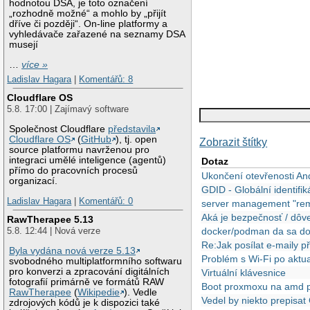
hodnotou DSA, je toto označení
„rozhodně možné“ a mohlo by „přijít
dříve či později“. On-line platformy a
vyhledávače zařazené na seznamy DSA
musejí
…
více »
Ladislav Hagara
|
Komentářů: 8
Cloudflare OS
5.8. 17:00 | Zajímavý software
Společnost Cloudflare
představila
Cloudflare OS
(
GitHub
), tj. open
Zobrazit štítky
source platformu navrženou pro
integraci umělé inteligence (agentů)
Dotaz
přímo do pracovních procesů
Ukončení otevřenosti An
organizací.
GDID - Globální identifi
Ladislav Hagara
|
Komentářů: 0
server management "re
Aká je bezpečnosť / dôve
RawTherapee 5.13
5.8. 12:44 | Nová verze
docker/podman da sa docke
Re:Jak posílat e-maily 
Byla vydána nová verze 5.13
Problém s Wi-Fi po aktua
svobodného multiplatformního softwaru
pro konverzi a zpracování digitálních
Virtuální klávesnice
fotografií primárně ve formátů RAW
Boot proxmoxu na amd p
RawTherapee
(
Wikipedie
). Vedle
Vedel by niekto prepisa
zdrojových kódů je k dispozici také