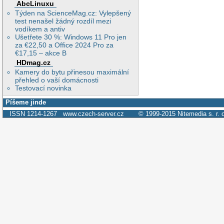
AbcLinuxu
Týden na ScienceMag.cz: Vylepšený
test nenašel žádný rozdíl mezi
vodíkem a antiv
Ušetřete 30 %: Windows 11 Pro jen
za €22,50 a Office 2024 Pro za
€17,15 – akce B
HDmag.cz
Kamery do bytu přinesou maximální
přehled o vaší domácnosti
Testovací novinka
Píšeme jinde
ISSN 1214-1267
www.czech-server.cz
© 1999-2015
Nitemedia s. r. 