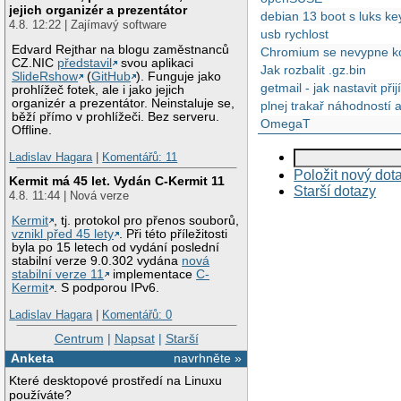
jejich organizér a prezentátor
debian 13 boot s luks keyf
4.8. 12:22 | Zajímavý software
usb rychlost
Edvard Rejthar na blogu zaměstnanců
Chromium se nevypne kor
CZ.NIC
představil
svou aplikaci
Jak rozbalit .gz.bin
SlideRshow
(
GitHub
). Funguje jako
getmail - jak nastavit př
prohlížeč fotek, ale i jako jejich
organizér a prezentátor. Neinstaluje se,
plnej trakař náhodností 
běží přímo v prohlížeči. Bez serveru.
OmegaT
Offline.
Ladislav Hagara
|
Komentářů: 11
Položit nový dot
Kermit má 45 let. Vydán C-Kermit 11
Starší dotazy
4.8. 11:44 | Nová verze
Kermit
, tj. protokol pro přenos souborů,
vznikl před 45 lety
. Při této příležitosti
byla po 15 letech od vydání poslední
stabilní verze 9.0.302 vydána
nová
stabilní verze 11
implementace
C-
Kermit
. S podporou IPv6.
Ladislav Hagara
|
Komentářů: 0
Centrum
|
Napsat
|
Starší
Anketa
navrhněte »
Které desktopové prostředí na Linuxu
používáte?