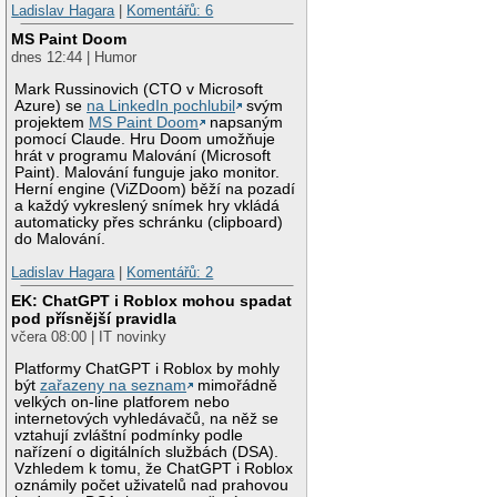
Ladislav Hagara
|
Komentářů: 6
MS Paint Doom
dnes 12:44 | Humor
Mark Russinovich (CTO v Microsoft
Azure) se
na LinkedIn pochlubil
svým
projektem
MS Paint Doom
napsaným
pomocí Claude. Hru Doom umožňuje
hrát v programu Malování (Microsoft
Paint). Malování funguje jako monitor.
Herní engine (ViZDoom) běží na pozadí
a každý vykreslený snímek hry vkládá
automaticky přes schránku (clipboard)
do Malování.
Ladislav Hagara
|
Komentářů: 2
EK: ChatGPT i Roblox mohou spadat
pod přísnější pravidla
včera 08:00 | IT novinky
Platformy ChatGPT i Roblox by mohly
být
zařazeny na seznam
mimořádně
velkých on-line platforem nebo
internetových vyhledávačů, na něž se
vztahují zvláštní podmínky podle
nařízení o digitálních službách (DSA).
Vzhledem k tomu, že ChatGPT i Roblox
oznámily počet uživatelů nad prahovou