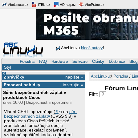
AbcLinuxu.cz
ITBiz.cz
HDmag.cz
AbcPráce.cz
AbcLinuxu
hledá autory
!
Poradna
FAQ
Hardware
Software
Články
Učebnice
Blog
Styl
×
AbcLinuxu
:/
Poradna
/
Lin
Zprávičky
napište »
Pracovní nabídky
inzerujte »
Fórum Lin
Série bezpečnostních záplat v
Filtr:
?
produktech Cisco
dnes 16:00 | Bezpečnostní upozornění
Vládní CERT upozorňuje (
𝕏
) na
sérii
bezpečnostních záplat
(CVSS 9.9) v
produktech Cisco řešících kritické
zranitelnosti umožňující obejití
autentizace, eskalaci oprávnění,
vzdálené spuštění kódu a odepření