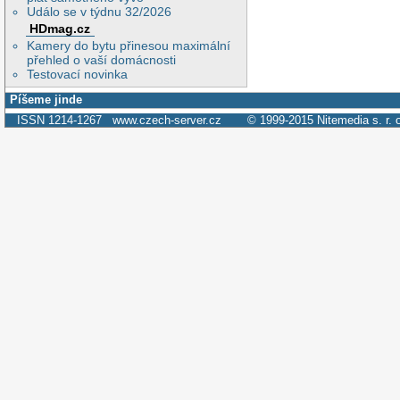
Událo se v týdnu 32/2026
HDmag.cz
Kamery do bytu přinesou maximální
přehled o vaší domácnosti
Testovací novinka
Píšeme jinde
ISSN 1214-1267
www.czech-server.cz
© 1999-2015
Nitemedia s. r. 