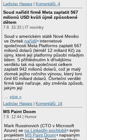
Ladislav Hagara
|
Komentářů: 4
Soud nařídil firmě Meta zaplatit 567
milionů USD kvůli újmě způsobené
dětem
7.8. 15:33 | IT novinky
Soud v americkém státě Nové Mexiko
ve čtvrtek
nařídil
internetové
společnosti Meta Platforms zaplatit 567
milionů dolarů (téměř 12 miliard Kč) za
újmy, které její platformy působí mladým
lidem. S přihlédnutím k dřívějšímu
verdiktu tak má společnost celkem
zaplatit 942 milionů dolarů, což je malý
zlomek jejího ročního výnosu, který loni
činil 60 miliard dolarů. Čtvrteční verdikt
firmě také nařizuje, aby změnila způsob,
jakým její
…
více »
Ladislav Hagara
|
Komentářů: 14
MS Paint Doom
7.8. 12:44 | Humor
Mark Russinovich (CTO v Microsoft
Azure) se
na LinkedIn pochlubil
svým
projektem
MS Paint Doom
napsaným
pomocí Claude. Hru Doom umožňuje