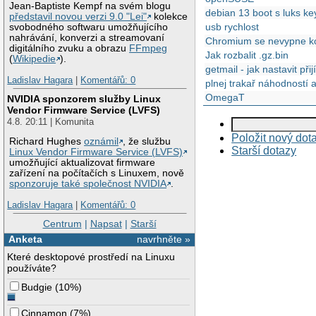
Jean-Baptiste Kempf na svém blogu
debian 13 boot s luks keyf
představil novou verzi 9.0 "Lei"
kolekce
usb rychlost
svobodného softwaru umožňujícího
nahrávání, konverzi a streamovaní
Chromium se nevypne kor
digitálního zvuku a obrazu
FFmpeg
Jak rozbalit .gz.bin
(
Wikipedie
).
getmail - jak nastavit př
Ladislav Hagara
|
Komentářů: 0
plnej trakař náhodností 
OmegaT
NVIDIA sponzorem služby Linux
Vendor Firmware Service (LVFS)
4.8. 20:11 | Komunita
Položit nový dot
Richard Hughes
oznámil
, že službu
Starší dotazy
Linux Vendor Firmware Service (LVFS)
umožňující aktualizovat firmware
zařízení na počítačích s Linuxem, nově
sponzoruje také společnost NVIDIA
.
Ladislav Hagara
|
Komentářů: 0
Centrum
|
Napsat
|
Starší
Anketa
navrhněte »
Které desktopové prostředí na Linuxu
používáte?
Budgie
(
10%
)
Cinnamon
(
7%
)