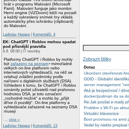
hrát v programu Malování (Microsoft
Paint). Malování funguje jako monitor.
Herní engine (ViZDoom) běží na pozadí
a každý vykreslený snímek hry vkládá
automaticky přes schránku (clipboard)
do Malování.
Ladislav Hagara
|
Komentářů: 4
EK: ChatGPT i Roblox mohou spadat
pod přísnější pravidla
6.8. 08:00 | IT novinky
Zobrazit štítky
Platformy ChatGPT i Roblox by mohly
být
zařazeny na seznam
mimořádně
Dotaz
velkých on-line platforem nebo
internetových vyhledávačů, na něž se
Ukončení otevřenosti An
vztahují zvláštní podmínky podle
GDID - Globální identifi
nařízení o digitálních službách (DSA).
server management "re
Vzhledem k tomu, že ChatGPT i Roblox
oznámily počet uživatelů nad prahovou
Aká je bezpečnosť / dôve
hodnotou DSA, je toto označení
docker/podman da sa docke
„rozhodně možné“ a mohlo by „přijít
Re:Jak posílat e-maily 
dříve či později“. On-line platformy a
vyhledávače zařazené na seznamy DSA
Problém s Wi-Fi po aktua
musejí
Virtuální klávesnice
Boot proxmoxu na amd p
…
více »
Vedel by niekto prepisa
Ladislav Hagara
|
Komentářů: 13