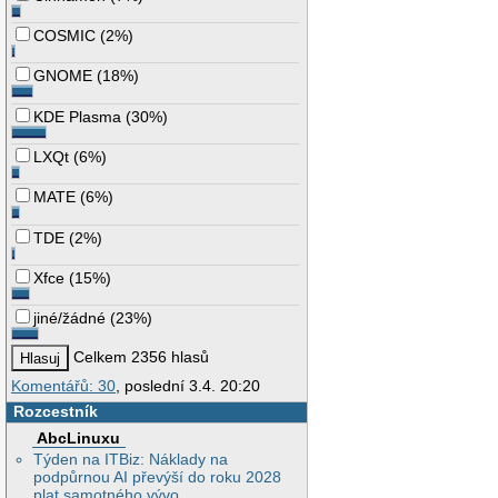
COSMIC
(
2%
)
GNOME
(
18%
)
KDE Plasma
(
30%
)
LXQt
(
6%
)
MATE
(
6%
)
TDE
(
2%
)
Xfce
(
15%
)
jiné/žádné
(
23%
)
Celkem 2356 hlasů
Komentářů: 30
, poslední 3.4. 20:20
Rozcestník
AbcLinuxu
Týden na ITBiz: Náklady na
podpůrnou AI převýší do roku 2028
plat samotného vývo