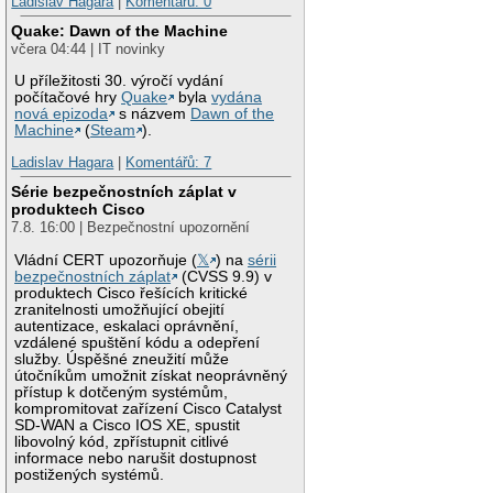
Ladislav Hagara
|
Komentářů: 0
Quake: Dawn of the Machine
včera 04:44 | IT novinky
U příležitosti 30. výročí vydání
počítačové hry
Quake
byla
vydána
nová epizoda
s názvem
Dawn of the
Machine
(
Steam
).
Ladislav Hagara
|
Komentářů: 7
Série bezpečnostních záplat v
produktech Cisco
7.8. 16:00 | Bezpečnostní upozornění
Vládní CERT upozorňuje (
𝕏
) na
sérii
bezpečnostních záplat
(CVSS 9.9) v
produktech Cisco řešících kritické
zranitelnosti umožňující obejití
autentizace, eskalaci oprávnění,
vzdálené spuštění kódu a odepření
služby. Úspěšné zneužití může
útočníkům umožnit získat neoprávněný
přístup k dotčeným systémům,
kompromitovat zařízení Cisco Catalyst
SD-WAN a Cisco IOS XE, spustit
libovolný kód, zpřístupnit citlivé
informace nebo narušit dostupnost
postižených systémů.