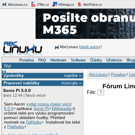
AbcLinuxu.cz
ITBiz.cz
HDmag.cz
AbcPráce.cz
AbcLinuxu
hledá autory
!
Poradna
FAQ
Hardware
Software
Články
Učebnice
Blog
Styl
×
AbcLinuxu
:/
Poradna
/
Lin
Zprávičky
napište »
Pracovní nabídky
inzerujte »
Fórum Lin
Sonic Pi 5.0.0
Filtr:
?
dnes 12:44 | Nová verze
Sam Aaron
vydal novou major verzi
5.0.0
aplikace
Sonic Pi
(
Wikipedie
)
určené také pro výuku programování
pomocí skládání hudby. Přehled
novinek na
GitHubu
. Instalovat lze také
z
Flathubu
.