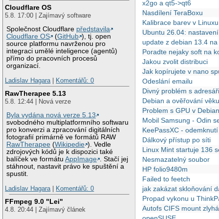
x2go a qt5->qt6
Cloudflare OS
Nasdílení TeraBoxu
5.8. 17:00 | Zajímavý software
Kalibrace barev v Linuxu
Společnost Cloudflare
představila
Ubuntu 26.04: nastavení
Cloudflare OS
(
GitHub
), tj. open
update z debian 13.4 n
source platformu navrženou pro
integraci umělé inteligence (agentů)
Poradte nejaky soft na k
přímo do pracovních procesů
Jakou zvolit distribuci
organizací.
Jak kopírujete v nano sp
Ladislav Hagara
|
Komentářů: 0
Odeslání emailu
Divný problém s adresář
RawTherapee 5.13
Debian a ověřování věk
5.8. 12:44 | Nová verze
Problem s GPU v Debian
Byla vydána nová verze 5.13
Mobil Samsung - Odin se
svobodného multiplatformního softwaru
pro konverzi a zpracování digitálních
KeePassXC - odemknutí
fotografií primárně ve formátů RAW
Dálkový přístup po síti
RawTherapee
(
Wikipedie
). Vedle
Linux Mint startuje 136 
zdrojových kódů je k dispozici také
balíček ve formátu
AppImage
. Stačí jej
Nesmazatelný soubor
stáhnout, nastavit právo ke spuštění a
HP folio9480m
spustit.
Failed to feetch
Ladislav Hagara
|
Komentářů: 0
jak zakázat skloňování d
Propad vykonu u Think
FFmpeg 9.0 "Lei"
Autofs CIFS mount zlyh
4.8. 20:44 | Zajímavý článek
openSUSE