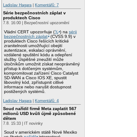
Ladislav Hagara
|
Komentářů: 7
Série bezpečnostních záplat v
produktech Cisco
7.8. 16:00 | Bezpečnostní upozornění
Vládní CERT upozorňuje (
𝕏
) na
sérii
bezpečnostních záplat
(CVSS 9.9) v
produktech Cisco řešících kritické
zranitelnosti umožňující obejití
autentizace, eskalaci oprávnění,
vzdálené spuštění kódu a odepření
služby. Úspěšné zneužití může
útočníkům umožnit získat neoprávněný
přístup k dotčeným systémům,
kompromitovat zařízení Cisco Catalyst
SD-WAN a Cisco IOS XE, spustit
libovolný kód, zpřístupnit citlivé
informace nebo narušit dostupnost
postižených systémů.
Ladislav Hagara
|
Komentářů: 4
Soud nařídil firmě Meta zaplatit 567
milionů USD kvůli újmě způsobené
dětem
7.8. 15:33 | IT novinky
Soud v americkém státě Nové Mexiko
ve čtvrtek
nařídil
internetové