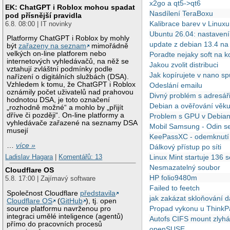
x2go a qt5->qt6
EK: ChatGPT i Roblox mohou spadat
Nasdílení TeraBoxu
pod přísnější pravidla
Kalibrace barev v Linuxu
6.8. 08:00 | IT novinky
Ubuntu 26.04: nastavení
Platformy ChatGPT i Roblox by mohly
update z debian 13.4 n
být
zařazeny na seznam
mimořádně
velkých on-line platforem nebo
Poradte nejaky soft na k
internetových vyhledávačů, na něž se
Jakou zvolit distribuci
vztahují zvláštní podmínky podle
Jak kopírujete v nano sp
nařízení o digitálních službách (DSA).
Vzhledem k tomu, že ChatGPT i Roblox
Odeslání emailu
oznámily počet uživatelů nad prahovou
Divný problém s adresář
hodnotou DSA, je toto označení
Debian a ověřování věk
„rozhodně možné“ a mohlo by „přijít
dříve či později“. On-line platformy a
Problem s GPU v Debian
vyhledávače zařazené na seznamy DSA
Mobil Samsung - Odin se
musejí
KeePassXC - odemknutí
…
více »
Dálkový přístup po síti
Ladislav Hagara
|
Komentářů: 13
Linux Mint startuje 136 
Nesmazatelný soubor
Cloudflare OS
HP folio9480m
5.8. 17:00 | Zajímavý software
Failed to feetch
Společnost Cloudflare
představila
jak zakázat skloňování d
Cloudflare OS
(
GitHub
), tj. open
Propad vykonu u Think
source platformu navrženou pro
integraci umělé inteligence (agentů)
Autofs CIFS mount zlyh
přímo do pracovních procesů
openSUSE