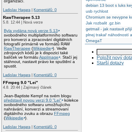
organizací.
debian 13 boot s luks keyf
Ladislav Hagara
|
Komentářů: 0
usb rychlost
Chromium se nevypne kor
RawTherapee 5.13
5.8. 12:44 | Nová verze
Jak rozbalit .gz.bin
getmail - jak nastavit př
Byla vydána nová verze 5.13
plnej trakař náhodností 
svobodného multiplatformního softwaru
pro konverzi a zpracování digitálních
OmegaT
fotografií primárně ve formátů RAW
RawTherapee
(
Wikipedie
). Vedle
zdrojových kódů je k dispozici také
balíček ve formátu
AppImage
. Stačí jej
Položit nový dot
stáhnout, nastavit právo ke spuštění a
Starší dotazy
spustit.
Ladislav Hagara
|
Komentářů: 0
FFmpeg 9.0 "Lei"
4.8. 20:44 | Zajímavý článek
Jean-Baptiste Kempf na svém blogu
představil novou verzi 9.0 "Lei"
kolekce
svobodného softwaru umožňujícího
nahrávání, konverzi a streamovaní
digitálního zvuku a obrazu
FFmpeg
(
Wikipedie
).
Ladislav Hagara
|
Komentářů: 0