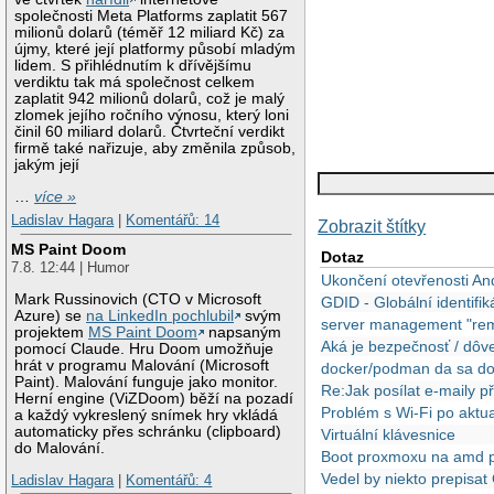
společnosti Meta Platforms zaplatit 567
milionů dolarů (téměř 12 miliard Kč) za
újmy, které její platformy působí mladým
lidem. S přihlédnutím k dřívějšímu
verdiktu tak má společnost celkem
zaplatit 942 milionů dolarů, což je malý
zlomek jejího ročního výnosu, který loni
činil 60 miliard dolarů. Čtvrteční verdikt
firmě také nařizuje, aby změnila způsob,
jakým její
…
více »
Ladislav Hagara
|
Komentářů: 14
Zobrazit štítky
MS Paint Doom
Dotaz
7.8. 12:44 | Humor
Ukončení otevřenosti An
Mark Russinovich (CTO v Microsoft
GDID - Globální identifi
Azure) se
na LinkedIn pochlubil
svým
server management "re
projektem
MS Paint Doom
napsaným
Aká je bezpečnosť / dôve
pomocí Claude. Hru Doom umožňuje
hrát v programu Malování (Microsoft
docker/podman da sa docke
Paint). Malování funguje jako monitor.
Re:Jak posílat e-maily 
Herní engine (ViZDoom) běží na pozadí
Problém s Wi-Fi po aktua
a každý vykreslený snímek hry vkládá
automaticky přes schránku (clipboard)
Virtuální klávesnice
do Malování.
Boot proxmoxu na amd p
Vedel by niekto prepisa
Ladislav Hagara
|
Komentářů: 4