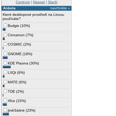
Centrum
|
Napsat
|
Starší
Anketa
navrhněte »
Které desktopové prostředí na Linuxu
používáte?
Budgie
(
10%
)
Cinnamon
(
7%
)
COSMIC
(
2%
)
GNOME
(
18%
)
KDE Plasma
(
30%
)
LXQt
(
6%
)
MATE
(
6%
)
TDE
(
2%
)
Xfce
(
15%
)
jiné/žádné
(
23%
)