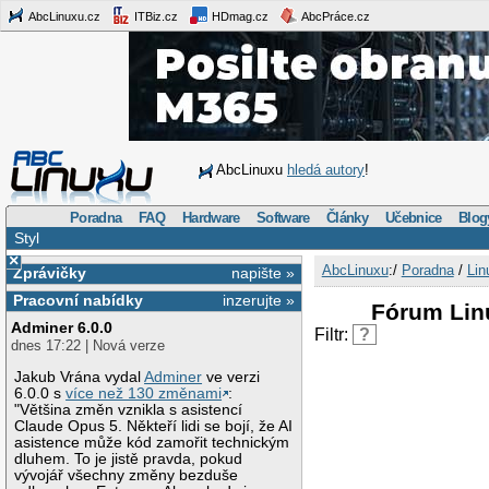
AbcLinuxu.cz
ITBiz.cz
HDmag.cz
AbcPráce.cz
AbcLinuxu
hledá autory
!
Poradna
FAQ
Hardware
Software
Články
Učebnice
Blog
Styl
×
AbcLinuxu
:/
Poradna
/
Lin
Zprávičky
napište »
Pracovní nabídky
inzerujte »
Fórum Lin
Adminer 6.0.0
Filtr:
?
dnes 17:22 | Nová verze
Jakub Vrána vydal
Adminer
ve verzi
6.0.0 s
více než 130 změnami
:
"Většina změn vznikla s asistencí
Claude Opus 5. Někteří lidi se bojí, že AI
asistence může kód zamořit technickým
dluhem. To je jistě pravda, pokud
vývojář všechny změny bezduše