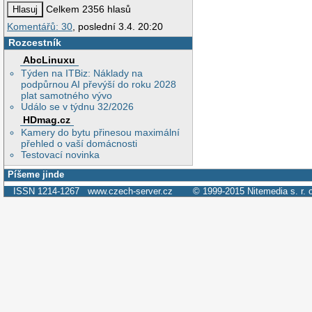
Celkem 2356 hlasů
Komentářů: 30
, poslední 3.4. 20:20
Rozcestník
AbcLinuxu
Týden na ITBiz: Náklady na
podpůrnou AI převýší do roku 2028
plat samotného vývo
Událo se v týdnu 32/2026
HDmag.cz
Kamery do bytu přinesou maximální
přehled o vaší domácnosti
Testovací novinka
Píšeme jinde
ISSN 1214-1267
www.czech-server.cz
© 1999-2015
Nitemedia s. r. 