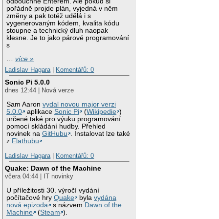
odbouchne Enterem. Ale pokud si
pořádně projde plán, vyjedná v něm
změny a pak totéž udělá i s
vygenerovaným kódem, kvalita kódu
stoupne a technický dluh naopak
klesne. Je to jako párové programování
s
…
více »
Ladislav Hagara
|
Komentářů: 0
Sonic Pi 5.0.0
dnes 12:44 | Nová verze
Sam Aaron
vydal novou major verzi
5.0.0
aplikace
Sonic Pi
(
Wikipedie
)
určené také pro výuku programování
pomocí skládání hudby. Přehled
novinek na
GitHubu
. Instalovat lze také
z
Flathubu
.
Ladislav Hagara
|
Komentářů: 0
Quake: Dawn of the Machine
včera 04:44 | IT novinky
U příležitosti 30. výročí vydání
počítačové hry
Quake
byla
vydána
nová epizoda
s názvem
Dawn of the
Machine
(
Steam
).