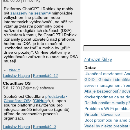
6.8. 08:00 | IT novinky
Platformy ChatGPT i Roblox by mohly
být
zařazeny na seznam
mimořádně
velkých on-line platforem nebo
internetových vyhledávačů, na něž se
vztahují zvláštní podmínky podle
nařízení o digitálních službách (DSA).
Vzhledem k tomu, že ChatGPT i Roblox
oznámily počet uživatelů nad prahovou
hodnotou DSA, je toto označení
„rozhodně možné“ a mohlo by „přijít
dříve či později“. On-line platformy a
vyhledávače zařazené na seznamy DSA
Zobrazit štítky
musejí
Dotaz
…
více »
Ukončení otevřenosti An
Ladislav Hagara
|
Komentářů: 12
GDID - Globální identifi
Cloudflare OS
server management "re
5.8. 17:00 | Zajímavý software
Aká je bezpečnosť / dôve
Společnost Cloudflare
představila
docker/podman da sa docke
Cloudflare OS
(
GitHub
), tj. open
Re:Jak posílat e-maily 
source platformu navrženou pro
Problém s Wi-Fi po aktua
integraci umělé inteligence (agentů)
přímo do pracovních procesů
Virtuální klávesnice
organizací.
Boot proxmoxu na amd p
Vedel by niekto prepisa
Ladislav Hagara
|
Komentářů: 0