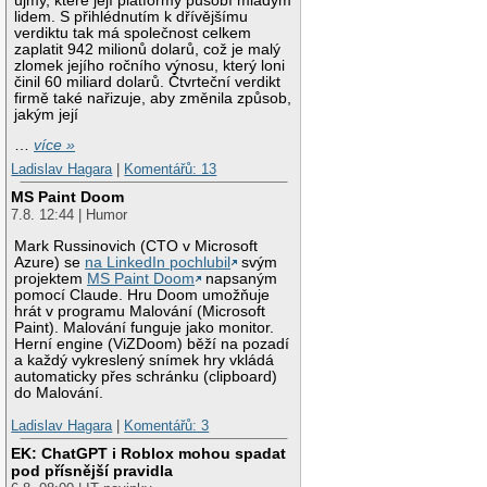
újmy, které její platformy působí mladým
lidem. S přihlédnutím k dřívějšímu
verdiktu tak má společnost celkem
zaplatit 942 milionů dolarů, což je malý
zlomek jejího ročního výnosu, který loni
činil 60 miliard dolarů. Čtvrteční verdikt
firmě také nařizuje, aby změnila způsob,
jakým její
…
více »
Ladislav Hagara
|
Komentářů: 13
MS Paint Doom
7.8. 12:44 | Humor
Mark Russinovich (CTO v Microsoft
Azure) se
na LinkedIn pochlubil
svým
projektem
MS Paint Doom
napsaným
pomocí Claude. Hru Doom umožňuje
hrát v programu Malování (Microsoft
Paint). Malování funguje jako monitor.
Herní engine (ViZDoom) běží na pozadí
a každý vykreslený snímek hry vkládá
automaticky přes schránku (clipboard)
do Malování.
Ladislav Hagara
|
Komentářů: 3
EK: ChatGPT i Roblox mohou spadat
pod přísnější pravidla