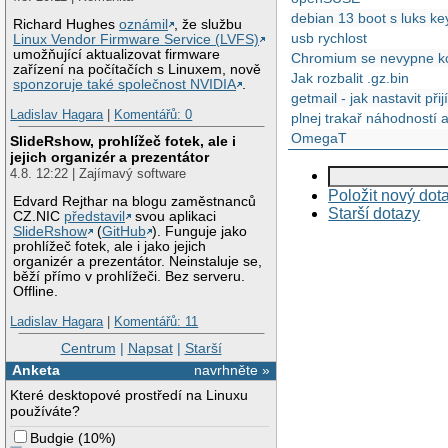
debian 13 boot s luks keyf
Richard Hughes
oznámil
, že službu
usb rychlost
Linux Vendor Firmware Service (LVFS)
umožňující aktualizovat firmware
Chromium se nevypne kor
zařízení na počítačích s Linuxem, nově
Jak rozbalit .gz.bin
sponzoruje také společnost NVIDIA
.
getmail - jak nastavit př
Ladislav Hagara
|
Komentářů: 0
plnej trakař náhodností 
OmegaT
SlideRshow, prohlížeč fotek, ale i
jejich organizér a prezentátor
4.8. 12:22 | Zajímavý software
Položit nový dot
Edvard Rejthar na blogu zaměstnanců
Starší dotazy
CZ.NIC
představil
svou aplikaci
SlideRshow
(
GitHub
). Funguje jako
prohlížeč fotek, ale i jako jejich
organizér a prezentátor. Neinstaluje se,
běží přímo v prohlížeči. Bez serveru.
Offline.
Ladislav Hagara
|
Komentářů: 11
Centrum
|
Napsat
|
Starší
Anketa
navrhněte »
Které desktopové prostředí na Linuxu
používáte?
Budgie
(
10%
)