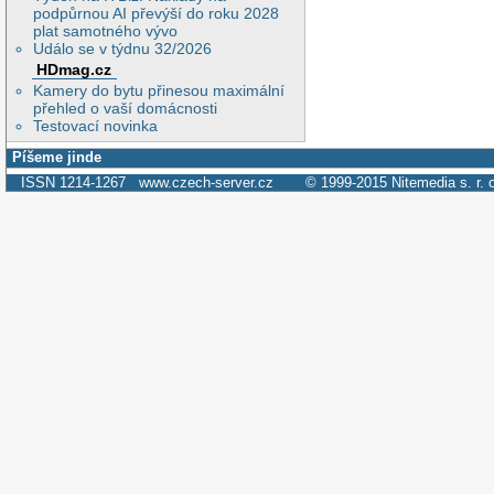
podpůrnou AI převýší do roku 2028
plat samotného vývo
Událo se v týdnu 32/2026
HDmag.cz
Kamery do bytu přinesou maximální
přehled o vaší domácnosti
Testovací novinka
Píšeme jinde
ISSN 1214-1267
www.czech-server.cz
© 1999-2015
Nitemedia s. r. 