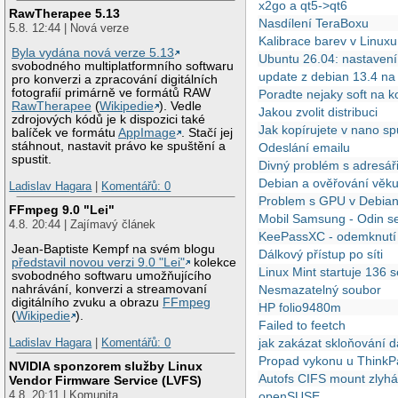
x2go a qt5->qt6
RawTherapee 5.13
Nasdílení TeraBoxu
5.8. 12:44 | Nová verze
Kalibrace barev v Linuxu
Byla vydána nová verze 5.13
Ubuntu 26.04: nastavení
svobodného multiplatformního softwaru
update z debian 13.4 n
pro konverzi a zpracování digitálních
fotografií primárně ve formátů RAW
Poradte nejaky soft na k
RawTherapee
(
Wikipedie
). Vedle
Jakou zvolit distribuci
zdrojových kódů je k dispozici také
Jak kopírujete v nano sp
balíček ve formátu
AppImage
. Stačí jej
stáhnout, nastavit právo ke spuštění a
Odeslání emailu
spustit.
Divný problém s adresář
Debian a ověřování věk
Ladislav Hagara
|
Komentářů: 0
Problem s GPU v Debian
FFmpeg 9.0 "Lei"
Mobil Samsung - Odin se
4.8. 20:44 | Zajímavý článek
KeePassXC - odemknutí
Jean-Baptiste Kempf na svém blogu
Dálkový přístup po síti
představil novou verzi 9.0 "Lei"
kolekce
Linux Mint startuje 136 
svobodného softwaru umožňujícího
nahrávání, konverzi a streamovaní
Nesmazatelný soubor
digitálního zvuku a obrazu
FFmpeg
HP folio9480m
(
Wikipedie
).
Failed to feetch
Ladislav Hagara
|
Komentářů: 0
jak zakázat skloňování d
Propad vykonu u Think
NVIDIA sponzorem služby Linux
Autofs CIFS mount zlyh
Vendor Firmware Service (LVFS)
4.8. 20:11 | Komunita
openSUSE