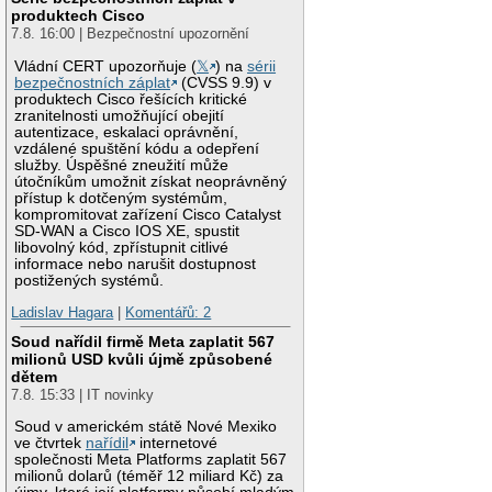
produktech Cisco
7.8. 16:00 | Bezpečnostní upozornění
Vládní CERT upozorňuje (
𝕏
) na
sérii
bezpečnostních záplat
(CVSS 9.9) v
produktech Cisco řešících kritické
zranitelnosti umožňující obejití
autentizace, eskalaci oprávnění,
vzdálené spuštění kódu a odepření
služby. Úspěšné zneužití může
útočníkům umožnit získat neoprávněný
přístup k dotčeným systémům,
kompromitovat zařízení Cisco Catalyst
SD-WAN a Cisco IOS XE, spustit
libovolný kód, zpřístupnit citlivé
informace nebo narušit dostupnost
postižených systémů.
Ladislav Hagara
|
Komentářů: 2
Soud nařídil firmě Meta zaplatit 567
milionů USD kvůli újmě způsobené
dětem
7.8. 15:33 | IT novinky
Soud v americkém státě Nové Mexiko
ve čtvrtek
nařídil
internetové
společnosti Meta Platforms zaplatit 567
milionů dolarů (téměř 12 miliard Kč) za