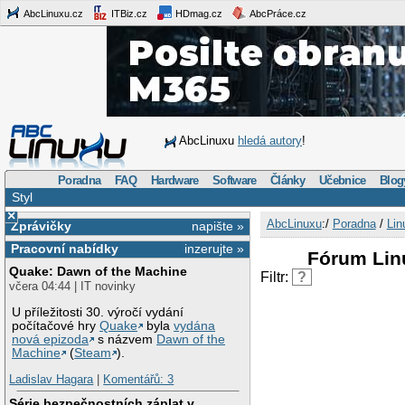
AbcLinuxu.cz
ITBiz.cz
HDmag.cz
AbcPráce.cz
AbcLinuxu
hledá autory
!
Poradna
FAQ
Hardware
Software
Články
Učebnice
Blog
Styl
×
AbcLinuxu
:/
Poradna
/
Lin
Zprávičky
napište »
Pracovní nabídky
inzerujte »
Fórum Lin
Quake: Dawn of the Machine
Filtr:
?
včera 04:44 | IT novinky
U příležitosti 30. výročí vydání
počítačové hry
Quake
byla
vydána
nová epizoda
s názvem
Dawn of the
Machine
(
Steam
).
Ladislav Hagara
|
Komentářů: 3
Série bezpečnostních záplat v