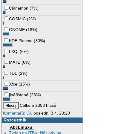
Cinnamon
(
7%
)
COSMIC
(
2%
)
GNOME
(
18%
)
KDE Plasma
(
30%
)
LXQt
(
6%
)
MATE
(
6%
)
TDE
(
2%
)
Xfce
(
15%
)
jiné/žádné
(
23%
)
Celkem 2353 hlasů
Komentářů: 30
, poslední 3.4. 20:20
Rozcestník
AbcLinuxu
Týden na ITBiz: Náklady na