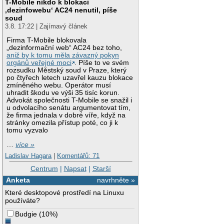
T-Mobile nikdo k blokaci
‚dezinfowebu‘ AC24 nenutil, píše
soud
3.8. 17:22 | Zajímavý článek
Firma T-Mobile blokovala
„dezinformační web“ AC24 bez toho,
aniž by k tomu měla závazný pokyn
orgánů veřejné moci
. Píše to ve svém
rozsudku Městský soud v Praze, který
po čtyřech letech uzavřel kauzu blokace
zmíněného webu. Operátor musí
uhradit škodu ve výši 35 tisíc korun.
Advokát společnosti T-Mobile se snažil i
u odvolacího senátu argumentovat tím,
že firma jednala v dobré víře, když na
stránky omezila přístup poté, co ji k
tomu vyzvalo
…
více »
Ladislav Hagara
|
Komentářů: 71
Centrum
|
Napsat
|
Starší
Anketa
navrhněte »
Které desktopové prostředí na Linuxu
používáte?
Budgie
(
10%
)