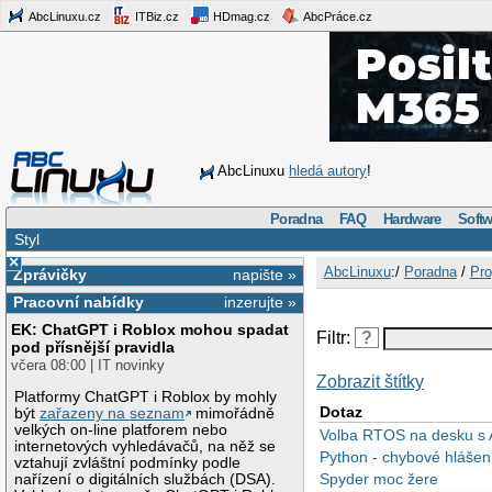
AbcLinuxu.cz
ITBiz.cz
HDmag.cz
AbcPráce.cz
AbcLinuxu
hledá autory
!
Poradna
FAQ
Hardware
Softw
Styl
×
AbcLinuxu
:/
Poradna
/
Pro
Zprávičky
napište »
Pracovní nabídky
inzerujte »
EK: ChatGPT i Roblox mohou spadat
Filtr:
?
pod přísnější pravidla
včera 08:00 | IT novinky
Zobrazit štítky
Platformy ChatGPT i Roblox by mohly
Dotaz
být
zařazeny na seznam
mimořádně
velkých on-line platforem nebo
Volba RTOS na desku 
internetových vyhledávačů, na něž se
Python - chybové hlášen
vztahují zvláštní podmínky podle
Spyder moc žere
nařízení o digitálních službách (DSA).