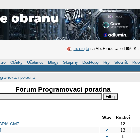
Inzerujte
na AbcPráce.cz od 950 Kč
are
Články
Učebnice
Blogy
Skupiny
Desktopy
Hry
Slovník
Kdo
gramovací poradna
Fórum Programovací poradna
Stav
Reakcí
s ARM CM7
12
í
13
1