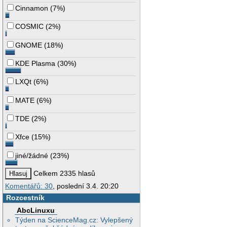
Cinnamon
(
7%
)
COSMIC
(
2%
)
GNOME
(
18%
)
KDE Plasma
(
30%
)
LXQt
(
6%
)
MATE
(
6%
)
TDE
(
2%
)
Xfce
(
15%
)
jiné/žádné
(
23%
)
Celkem 2335 hlasů
Komentářů: 30
, poslední 3.4. 20:20
Rozcestník
AbcLinuxu
Týden na ScienceMag.cz: Vylepšený