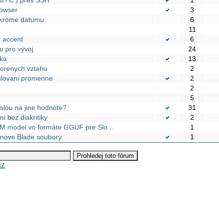
rowser
3
 krome datumu
6
11
e accent
6
u pro vývoj
24
yka
13
norenych vztahu
2
ulovani promenne
2
2
5
slou na jine hodnote?
31
 bez diakritiky
2
LLM model vo formáte GGUF pre Slo ..
1
t nove Blade soubory
1
az