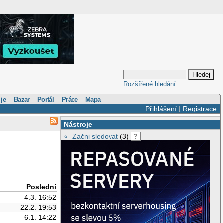
Rozšířené hledání
 je
Bazar
Portál
Práce
Mapa
Přihlášení
|
Registrace
Nástroje
Začni sledovat
(3)
?
Poslední
4.3. 16:52
22.2. 19:53
6.1. 14:22