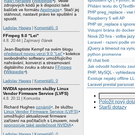
RawTherapee
(
Wikipedie
). Vedle
zdrojových kódů je k dispozici také
Přidání textu do QTextB
balíček ve formátu
AppImage
. Stačí jej
PHP preg_replace - vse
stáhnout, nastavit právo ke spuštění a
Raspberry 5 wifi AP
spustit.
PHP str_replace s ignor
Ladislav Hagara
|
Komentářů: 0
Vstupní brána do docker
FFmpeg 9.0 "Lei"
Nová 2D hra - volba jaz
4.8. 20:44 | Zajímavý článek
Laravel - razeni podle v
jQuery a timeout na vyn
Jean-Baptiste Kempf na svém blogu
představil novou verzi 9.0 "Lei"
kolekce
python promenne
svobodného softwaru umožňujícího
AI chat boti
nahrávání, konverzi a streamovaní
Jak odvodit hodnotu zavi
digitálního zvuku a obrazu
FFmpeg
(
Wikipedie
).
PHP, MySQL - vyhledavani
Existuje nejaký offline 
Ladislav Hagara
|
Komentářů: 0
Laravel prestal parsova
NVIDIA sponzorem služby Linux
Vendor Firmware Service (LVFS)
4.8. 20:11 | Komunita
Položit nový dot
Starší dotazy
Richard Hughes
oznámil
, že službu
Linux Vendor Firmware Service (LVFS)
umožňující aktualizovat firmware
zařízení na počítačích s Linuxem, nově
sponzoruje také společnost NVIDIA
.
Ladislav Hagara
|
Komentářů: 0