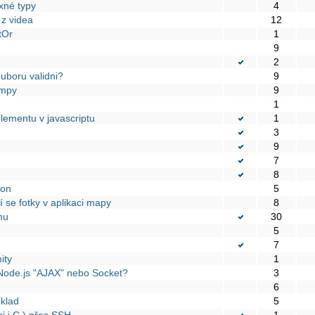
xné typy
4
 z videa
12
tOr
1
9
2
ouboru validni?
9
umpy
9
1
lementu v javascriptu
1
3
9
7
8
hon
5
í se fotky v aplikaci mapy
8
mu
30
5
7
ity
1
Node.js "AJAX" nebo Socket?
3
6
íklad
5
si i C ) přes SSH
1