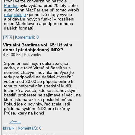
První verze konverzního nástroje
Pandoc
byla vydána před 20 lety. Jeho
autor John MacFarlane při tomto výročí
rekapituluje
jednotlivé etapy vývoje
a přidávání nových funkcí – rozšíření
nejen Markdownu a podporu mnoha
dalších formátů.
|🇵🇸
|
Komentářů: 0
Virtuální Bastlírna vol. 65: Už vám
dorazil předobjednaný INDX?
4.8. 00:55 | Pozvánky
Srpen přinesl nejen další spalující
vedro, ale také Virtuální Bastlírnu s
neméně žhavými novinkami. Využijte
tedy předpovědi na deštivý čtvrteční
večer a od 20:00 se připojte online k
tomuto neformálnímu setkání kutilů,
techniků a vědců, kde se strahovskými
bastlíři proberete nejzajímavější věci, na
které jste narazili za poslední měsíc.
Pokud jde o novinky, řeč zcela jistě
přijde na systém INDX pro tiskárny
Průša, který na konci
…
více »
bkralik
|
Komentářů: 0