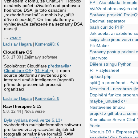
Vzhledem k tomu, že ChatGPT i Roblox
FP - Ako ukladať komple
oznámily počet uživatelů nad prahovou
Vytěžení obrazových dat
hodnotou DSA, je toto označení
Správce projektů ProjeQ
„rozhodně možné“ a mohlo by „přijít
dříve či později“. On-line platformy a
Decimal separator
vyhledávače zařazené na seznamy DSA
bash curl do PHP
musejí
Jak udelat z rozbiteho s
…
více »
scipy chce jinou verzi n
Ladislav Hagara
|
Komentářů: 6
FileMaker
Spravny postup pridani e
Cloudflare OS
5.8. 17:00 | Zajímavý software
luacrypto
Dělení stringu Python
Společnost Cloudflare
představila
RTF stylesheet
Cloudflare OS
(
GitHub
), tj. open
source platformu navrženou pro
upload.php
integraci umělé inteligence (agentů)
split() a proměnné - Pyt
přímo do pracovních procesů
Nextcloud - nezobrazujíc
organizací.
Doplnění funkce progra
Ladislav Hagara
|
Komentářů: 0
maybe_unused c++
RawTherapee 5.13
Nastavenie tmuxu
5.8. 12:44 | Nová verze
projekt z githubu a comm
Komuikace Server Clint 
Byla vydána nová verze 5.13
svobodného multiplatformního softwaru
Yocto
pro konverzi a zpracování digitálních
Node,js D3 + Express př
fotografií primárně ve formátů RAW
spouštění Qt ( Python, a