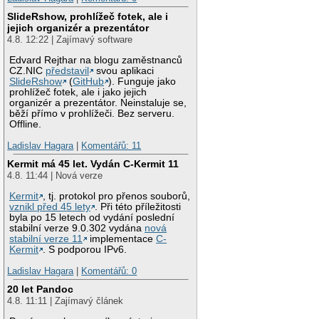
SlideRshow, prohlížeč fotek, ale i
jejich organizér a prezentátor
4.8. 12:22 | Zajímavý software
Edvard Rejthar na blogu zaměstnanců
CZ.NIC
představil
svou aplikaci
SlideRshow
(
GitHub
). Funguje jako
prohlížeč fotek, ale i jako jejich
organizér a prezentátor. Neinstaluje se,
běží přímo v prohlížeči. Bez serveru.
Offline.
Ladislav Hagara
|
Komentářů: 11
Kermit má 45 let. Vydán C-Kermit 11
4.8. 11:44 | Nová verze
Kermit
, tj. protokol pro přenos souborů,
vznikl před 45 lety
. Při této příležitosti
byla po 15 letech od vydání poslední
stabilní verze 9.0.302 vydána
nová
stabilní verze 11
implementace
C-
Kermit
. S podporou IPv6.
Ladislav Hagara
|
Komentářů: 0
20 let Pandoc
4.8. 11:11 | Zajímavý článek