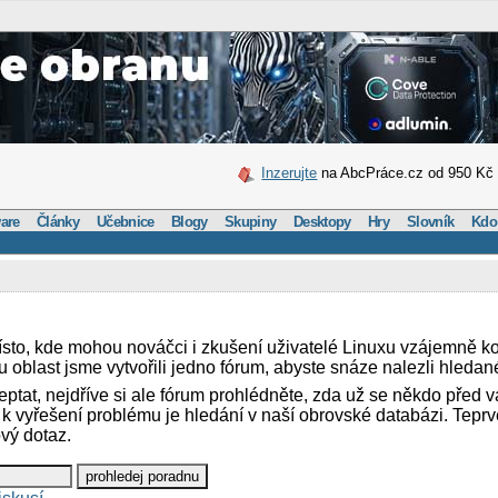
Inzerujte
na AbcPráce.cz od 950 Kč
are
Články
Učebnice
Blogy
Skupiny
Desktopy
Hry
Slovník
Kdo
ísto, kde mohou nováčci i zkušení uživatelé Linuxu vzájemně k
 oblast jsme vytvořili jedno fórum, abyste snáze nalezli hledan
eptat, nejdříve si ale fórum prohlédněte, zda už se někdo před v
k vyřešení problému je hledání v naší obrovské databázi. Tepr
vý dotaz.