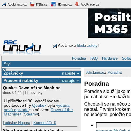
AbcLinuxu.cz
ITBiz.cz
HDmag.cz
AbcPráce.cz
AbcLinuxu
hledá autory
!
Poradna
FAQ
Hardware
Softw
Styl
×
AbcLinuxu
:/
Poradna
Zprávičky
napište »
Pracovní nabídky
inzerujte »
Poradna
Quake: Dawn of the Machine
Poradna slouží jako m
dnes 04:44 | IT novinky
pomáhat si. Pro každou
U příležitosti 30. výročí vydání
Chcete-li se na něco z
počítačové hry
Quake
byla
vydána
neptal. Prvním krokem 
nová epizoda
s názvem
Dawn of the
neuspějete, položte no
Machine
(
Steam
).
Ladislav Hagara
|
Komentářů: 0
Série bezpečnostních záplat v