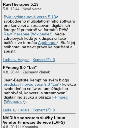
RawTherapee 5.13
5.8. 12:44 | Nová verze
Byla vydána nová verze 5.13
svobodného multiplatformního softwaru
pro konverzi a zpracování digitálních
fotografií primárně ve formátů RAW
RawTherapee
(
Wikipedie
). Vedle
zdrojových kódů je k dispozici také
balíček ve formátu
AppImage
. Stačí jej
stáhnout, nastavit právo ke spuštění a
spustit.
Ladislav Hagara
|
Komentářů: 0
FFmpeg 9.0 "Lei"
4.8. 20:44 | Zajímavý článek
Jean-Baptiste Kempf na svém blogu
představil novou verzi 9.0 "Lei"
kolekce
svobodného softwaru umožňujícího
nahrávání, konverzi a streamovaní
digitálního zvuku a obrazu
FFmpeg
(
Wikipedie
).
Ladislav Hagara
|
Komentářů: 0
NVIDIA sponzorem služby Linux
Vendor Firmware Service (LVFS)
4.8. 20:11 | Komunita