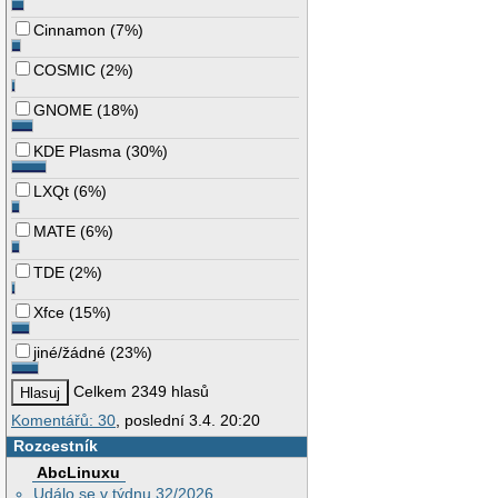
Cinnamon
(
7%
)
COSMIC
(
2%
)
GNOME
(
18%
)
KDE Plasma
(
30%
)
LXQt
(
6%
)
MATE
(
6%
)
TDE
(
2%
)
Xfce
(
15%
)
jiné/žádné
(
23%
)
Celkem 2349 hlasů
Komentářů: 30
, poslední 3.4. 20:20
Rozcestník
AbcLinuxu
Událo se v týdnu 32/2026