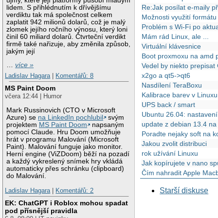
újmy, které její platformy působí mladým
Re:Jak posílat e-maily 
lidem. S přihlédnutím k dřívějšímu
verdiktu tak má společnost celkem
Možnosti využití formát
zaplatit 942 milionů dolarů, což je malý
Problém s Wi-Fi po aktua
zlomek jejího ročního výnosu, který loni
Mám rád Linux, ale ...
činil 60 miliard dolarů. Čtvrteční verdikt
firmě také nařizuje, aby změnila způsob,
Virtuální klávesnice
jakým její
Boot proxmoxu na amd p
…
více »
Vedel by niekto prepisa
x2go a qt5->qt6
Ladislav Hagara
|
Komentářů: 8
Nasdílení TeraBoxu
MS Paint Doom
Kalibrace barev v Linuxu
včera 12:44 | Humor
UPS back / smart
Mark Russinovich (CTO v Microsoft
Ubuntu 26.04: nastavení
Azure) se
na LinkedIn pochlubil
svým
update z debian 13.4 n
projektem
MS Paint Doom
napsaným
pomocí Claude. Hru Doom umožňuje
Poradte nejaky soft na k
hrát v programu Malování (Microsoft
Jakou zvolit distribuci
Paint). Malování funguje jako monitor.
rok užívání Linuxu
Herní engine (ViZDoom) běží na pozadí
a každý vykreslený snímek hry vkládá
Jak kopírujete v nano sp
automaticky přes schránku (clipboard)
Čím nahradit Apple Mac
do Malování.
Starší diskuse
Ladislav Hagara
|
Komentářů: 2
EK: ChatGPT i Roblox mohou spadat
pod přísnější pravidla