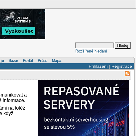
Rozšířené hledání
 je
Bazar
Portál
Práce
Mapa
Přihlášení
|
Registrace
omunikovat a
é informace.
ámi na totéž
ve když