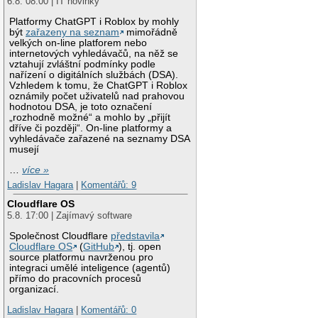
6.8. 08:00 | IT novinky
Platformy ChatGPT i Roblox by mohly
být
zařazeny na seznam
mimořádně
velkých on-line platforem nebo
internetových vyhledávačů, na něž se
vztahují zvláštní podmínky podle
nařízení o digitálních službách (DSA).
Vzhledem k tomu, že ChatGPT i Roblox
oznámily počet uživatelů nad prahovou
hodnotou DSA, je toto označení
„rozhodně možné“ a mohlo by „přijít
dříve či později“. On-line platformy a
vyhledávače zařazené na seznamy DSA
musejí
…
více »
Ladislav Hagara
|
Komentářů: 9
Cloudflare OS
5.8. 17:00 | Zajímavý software
Společnost Cloudflare
představila
Cloudflare OS
(
GitHub
), tj. open
source platformu navrženou pro
integraci umělé inteligence (agentů)
přímo do pracovních procesů
organizací.
Ladislav Hagara
|
Komentářů: 0