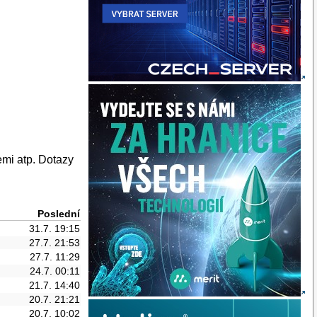
emi atp. Dotazy
Poslední
31.7. 19:15
27.7. 21:53
27.7. 11:29
24.7. 00:11
21.7. 14:40
20.7. 21:21
20.7. 10:02