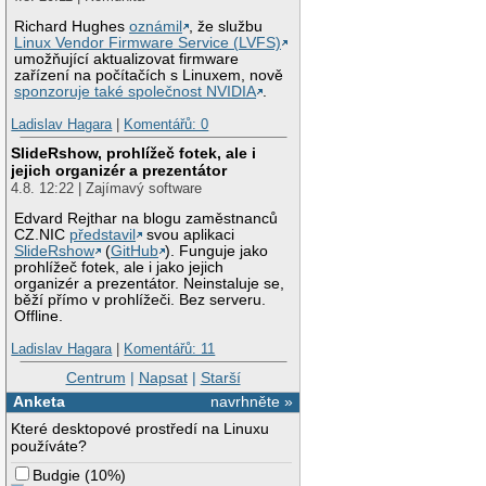
Richard Hughes
oznámil
, že službu
Linux Vendor Firmware Service (LVFS)
umožňující aktualizovat firmware
zařízení na počítačích s Linuxem, nově
sponzoruje také společnost NVIDIA
.
Ladislav Hagara
|
Komentářů: 0
SlideRshow, prohlížeč fotek, ale i
jejich organizér a prezentátor
4.8. 12:22 | Zajímavý software
Edvard Rejthar na blogu zaměstnanců
CZ.NIC
představil
svou aplikaci
SlideRshow
(
GitHub
). Funguje jako
prohlížeč fotek, ale i jako jejich
organizér a prezentátor. Neinstaluje se,
běží přímo v prohlížeči. Bez serveru.
Offline.
Ladislav Hagara
|
Komentářů: 11
Centrum
|
Napsat
|
Starší
Anketa
navrhněte »
Které desktopové prostředí na Linuxu
používáte?
Budgie
(
10%
)