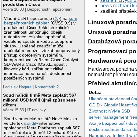
seznam živých d
produktech Cisco
news rozhraní k 
včera 16:00 | Bezpečnostní upozornění
zasílání příspěv
Vládní CERT upozorňuje (
𝕏
) na
sérii
Linuxová poradn
bezpečnostních záplat
(CVSS 9.9) v
produktech Cisco řešících kritické
Unixová poradna
zranitelnosti umožňující obejití
autentizace, eskalaci oprávnění,
Databázová pora
vzdálené spuštění kódu a odepření
služby. Úspěšné zneužití může
Programovací po
útočníkům umožnit získat neoprávněný
přístup k dotčeným systémům,
kompromitovat zařízení Cisco Catalyst
Hardwarová por
SD-WAN a Cisco IOS XE, spustit
Hardwarová poradna sl
libovolný kód, zpřístupnit citlivé
informace nebo narušit dostupnost
nemusí mít přímou sou
postižených systémů.
Přehled aktuálníc
Ladislav Hagara
|
Komentářů: 2
Dotaz
Soud nařídil firmě Meta zaplatit 567
Ukončení otevřenosti An
milionů USD kvůli újmě způsobené
dětem
GDID - Globální identifi
včera 15:33 | IT novinky
Životnosť NVMe SSD
server management "re
Soud v americkém státě Nové Mexiko
Aká je bezpečnosť / dôve
ve čtvrtek
nařídil
internetové
společnosti Meta Platforms zaplatit 567
docker/podman da sa docke
milionů dolarů (téměř 12 miliard Kč) za
Náhrada za tp-link tl-wn