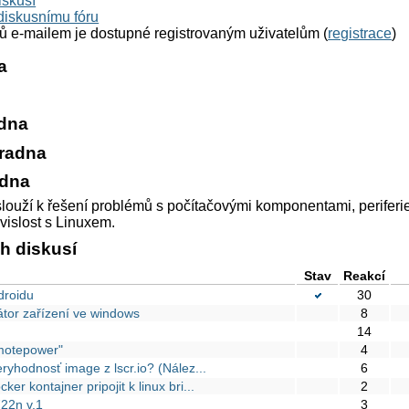
iskusí
diskusnímu fóru
ků e-mailem je dostupné registrovaným uživatelům (
registrace
)
a
dna
radna
adna
ouží k řešení problémů s počítačovými komponentami, periferi
vislost s Linuxem.
h diskusí
Stav
Reakcí
droidu
30
kátor zařízení ve windows
8
14
motepower"
4
ryhodnosť image z lscr.io? (Nález...
6
r kontajner pripojit k linux bri...
2
722n v.1
3