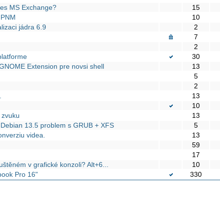
přes MS Exchange?
15
u PNM
10
lizaci jádra 6.9
2
7
2
latforme
30
t GNOME Extension pre novsi shell
13
5
2
.
13
10
 zvuku
13
a Debian 13.5 problem s GRUB + XFS
5
onverziu videa.
13
59
17
uštěném v grafické konzoli? Alt+6...
10
book Pro 16"
330