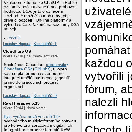
Vzhledem k tomu, že ChatGPT i Roblox
oznámily počet uživatelů nad prahovou
uživatel
hodnotou DSA, je toto označení
„rozhodně možné“ a mohlo by „přijít
dříve či později“. On-line platformy a
vzájemn
vyhledávače zařazené na seznamy DSA
musejí
komuniko
…
více »
Ladislav Hagara
|
Komentářů: 1
pomáhat 
Cloudflare OS
včera 17:00 | Zajímavý software
každou o
Společnost Cloudflare
představila
Cloudflare OS
(
GitHub
), tj. open
vytvořili
source platformu navrženou pro
integraci umělé inteligence (agentů)
přímo do pracovních procesů
fórum, a
organizací.
Ladislav Hagara
|
Komentářů: 0
nalezli h
RawTherapee 5.13
včera 12:44 | Nová verze
informac
Byla vydána nová verze 5.13
svobodného multiplatformního softwaru
pro konverzi a zpracování digitálních
Chcete-li
fotografií primárně ve formátů RAW