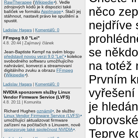
RawTherapee
(
Wikipedie
). Vedle
zdrojových kódů je k dispozici také
něco zep
balíček ve formátu
AppImage
. Stačí jej
stáhnout, nastavit právo ke spuštění a
nejdříve 
spustit.
Ladislav Hagara
|
Komentářů: 0
prohlédn
FFmpeg 9.0 "Lei"
4.8. 20:44 | Zajímavý článek
se někdo
Jean-Baptiste Kempf na svém blogu
představil novou verzi 9.0 "Lei"
kolekce
svobodného softwaru umožňujícího
na totéž 
nahrávání, konverzi a streamovaní
digitálního zvuku a obrazu
FFmpeg
Prvním k
(
Wikipedie
).
Ladislav Hagara
|
Komentářů: 0
vyřešení
NVIDIA sponzorem služby Linux
Vendor Firmware Service (LVFS)
je hledán
4.8. 20:11 | Komunita
Richard Hughes
oznámil
, že službu
obrovské
Linux Vendor Firmware Service (LVFS)
umožňující aktualizovat firmware
zařízení na počítačích s Linuxem, nově
Teprve k
sponzoruje také společnost NVIDIA
.