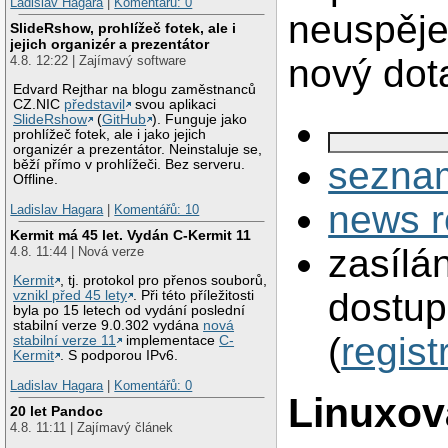
Ladislav Hagara
|
Komentářů: 0
neuspěje
SlideRshow, prohlížeč fotek, ale i
jejich organizér a prezentátor
nový dot
4.8. 12:22 | Zajímavý software
Edvard Rejthar na blogu zaměstnanců
CZ.NIC
představil
svou aplikaci
SlideRshow
(
GitHub
). Funguje jako
prohlížeč fotek, ale i jako jejich
organizér a prezentátor. Neinstaluje se,
seznam
běží přímo v prohlížeči. Bez serveru.
Offline.
news r
Ladislav Hagara
|
Komentářů: 10
Kermit má 45 let. Vydán C-Kermit 11
zasílá
4.8. 11:44 | Nová verze
Kermit
, tj. protokol pro přenos souborů,
dostup
vznikl před 45 lety
. Při této příležitosti
byla po 15 letech od vydání poslední
stabilní verze 9.0.302 vydána
nová
(
regist
stabilní verze 11
implementace
C-
Kermit
. S podporou IPv6.
Ladislav Hagara
|
Komentářů: 0
Linuxov
20 let Pandoc
4.8. 11:11 | Zajímavý článek