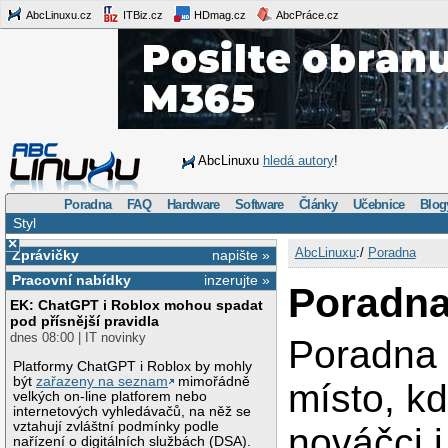
AbcLinuxu.cz
ITBiz.cz
HDmag.cz
AbcPráce.cz
AbcLinuxu
hledá autory
!
Poradna
FAQ
Hardware
Software
Články
Učebnice
Blog
Styl
×
AbcLinuxu
:/
Poradna
Zprávičky
napište »
Pracovní nabídky
inzerujte »
Poradn
EK: ChatGPT i Roblox mohou spadat
pod přísnější pravidla
dnes 08:00 | IT novinky
Poradna 
Platformy ChatGPT i Roblox by mohly
být
zařazeny na seznam
mimořádně
místo, k
velkých on-line platforem nebo
internetových vyhledávačů, na něž se
vztahují zvláštní podmínky podle
nováčci 
nařízení o digitálních službách (DSA).