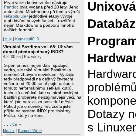
Unixová
První verze konverzního nástroje
Pandoc
byla vydána před 20 lety. Jeho
autor John MacFarlane při tomto výročí
rekapituluje
jednotlivé etapy vývoje
Databáz
a přidávání nových funkcí – rozšíření
nejen Markdownu a podporu mnoha
dalších formátů.
Program
|🇵🇸
|
Komentářů: 0
Virtuální Bastlírna vol. 65: Už vám
dorazil předobjednaný INDX?
Hardwar
4.8. 00:55 | Pozvánky
Srpen přinesl nejen další spalující
Hardwaro
vedro, ale také Virtuální Bastlírnu s
neméně žhavými novinkami. Využijte
tedy předpovědi na deštivý čtvrteční
problémů
večer a od 20:00 se připojte online k
tomuto neformálnímu setkání kutilů,
techniků a vědců, kde se strahovskými
komponen
bastlíři proberete nejzajímavější věci, na
které jste narazili za poslední měsíc.
Pokud jde o novinky, řeč zcela jistě
Dotazy n
přijde na systém INDX pro tiskárny
Průša, který na konci
s Linuxe
…
více »
bkralik
|
Komentářů: 0