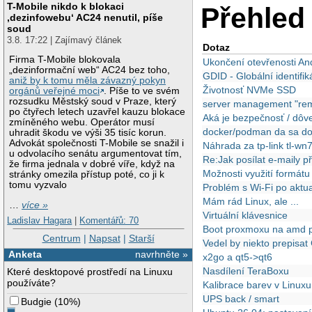
T-Mobile nikdo k blokaci
Přehled 
‚dezinfowebu‘ AC24 nenutil, píše
soud
3.8. 17:22 | Zajímavý článek
Dotaz
Firma T-Mobile blokovala
Ukončení otevřenosti An
„dezinformační web“ AC24 bez toho,
GDID - Globální identifi
aniž by k tomu měla závazný pokyn
Životnosť NVMe SSD
orgánů veřejné moci
. Píše to ve svém
rozsudku Městský soud v Praze, který
server management "re
po čtyřech letech uzavřel kauzu blokace
Aká je bezpečnosť / dôve
zmíněného webu. Operátor musí
docker/podman da sa docke
uhradit škodu ve výši 35 tisíc korun.
Advokát společnosti T-Mobile se snažil i
Náhrada za tp-link tl-wn
u odvolacího senátu argumentovat tím,
Re:Jak posílat e-maily 
že firma jednala v dobré víře, když na
Možnosti využití formát
stránky omezila přístup poté, co ji k
tomu vyzvalo
Problém s Wi-Fi po aktua
Mám rád Linux, ale ...
…
více »
Virtuální klávesnice
Ladislav Hagara
|
Komentářů: 70
Boot proxmoxu na amd p
Centrum
|
Napsat
|
Starší
Vedel by niekto prepisa
Anketa
navrhněte »
x2go a qt5->qt6
Nasdílení TeraBoxu
Které desktopové prostředí na Linuxu
používáte?
Kalibrace barev v Linuxu
UPS back / smart
Budgie
(
10%
)