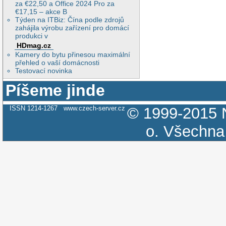
za €22,50 a Office 2024 Pro za
€17,15 – akce B
Týden na ITBiz: Čína podle zdrojů
zahájila výrobu zařízení pro domácí
produkci v
HDmag.cz
Kamery do bytu přinesou maximální
přehled o vaší domácnosti
Testovací novinka
Píšeme jinde
ISSN 1214-1267
www.czech-server.cz
© 1999-2015
o.
Všechna 