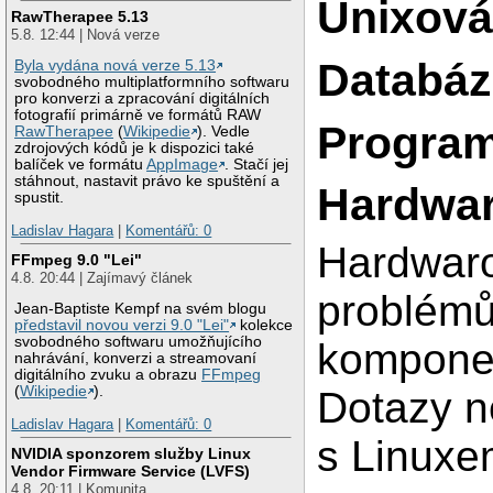
Unixová
RawTherapee 5.13
5.8. 12:44 | Nová verze
Databáz
Byla vydána nová verze 5.13
svobodného multiplatformního softwaru
pro konverzi a zpracování digitálních
fotografií primárně ve formátů RAW
Program
RawTherapee
(
Wikipedie
). Vedle
zdrojových kódů je k dispozici také
balíček ve formátu
AppImage
. Stačí jej
stáhnout, nastavit právo ke spuštění a
Hardwar
spustit.
Ladislav Hagara
|
Komentářů: 0
Hardwaro
FFmpeg 9.0 "Lei"
4.8. 20:44 | Zajímavý článek
problémů
Jean-Baptiste Kempf na svém blogu
představil novou verzi 9.0 "Lei"
kolekce
svobodného softwaru umožňujícího
komponen
nahrávání, konverzi a streamovaní
digitálního zvuku a obrazu
FFmpeg
(
Wikipedie
).
Dotazy n
Ladislav Hagara
|
Komentářů: 0
s Linuxe
NVIDIA sponzorem služby Linux
Vendor Firmware Service (LVFS)
4.8. 20:11 | Komunita