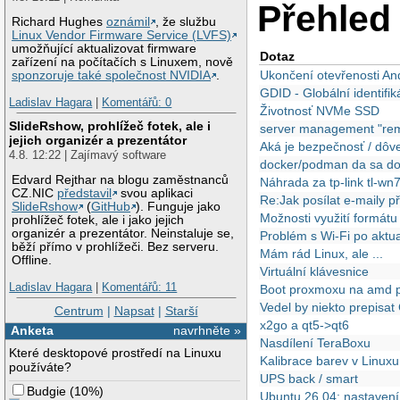
Přehled 
Richard Hughes
oznámil
, že službu
Linux Vendor Firmware Service (LVFS)
umožňující aktualizovat firmware
Dotaz
zařízení na počítačích s Linuxem, nově
Ukončení otevřenosti An
sponzoruje také společnost NVIDIA
.
GDID - Globální identifi
Ladislav Hagara
|
Komentářů: 0
Životnosť NVMe SSD
SlideRshow, prohlížeč fotek, ale i
server management "re
jejich organizér a prezentátor
Aká je bezpečnosť / dôve
4.8. 12:22 | Zajímavý software
docker/podman da sa docke
Edvard Rejthar na blogu zaměstnanců
Náhrada za tp-link tl-wn
CZ.NIC
představil
svou aplikaci
Re:Jak posílat e-maily 
SlideRshow
(
GitHub
). Funguje jako
Možnosti využití formát
prohlížeč fotek, ale i jako jejich
organizér a prezentátor. Neinstaluje se,
Problém s Wi-Fi po aktua
běží přímo v prohlížeči. Bez serveru.
Mám rád Linux, ale ...
Offline.
Virtuální klávesnice
Ladislav Hagara
|
Komentářů: 11
Boot proxmoxu na amd p
Vedel by niekto prepisa
Centrum
|
Napsat
|
Starší
x2go a qt5->qt6
Anketa
navrhněte »
Nasdílení TeraBoxu
Které desktopové prostředí na Linuxu
Kalibrace barev v Linuxu
používáte?
UPS back / smart
Budgie
(
10%
)
Ubuntu 26.04: nastavení