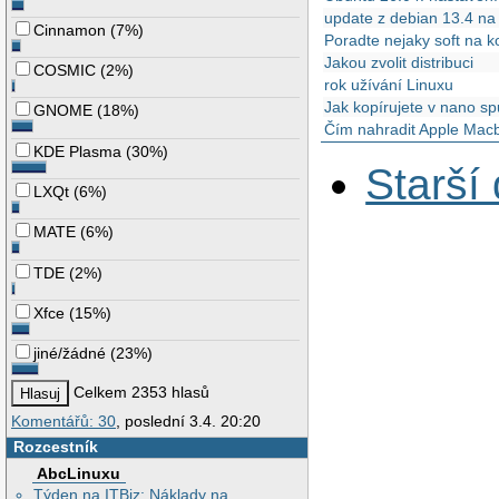
update z debian 13.4 n
Cinnamon
(
7%
)
Poradte nejaky soft na k
Jakou zvolit distribuci
COSMIC
(
2%
)
rok užívání Linuxu
Jak kopírujete v nano sp
GNOME
(
18%
)
Čím nahradit Apple Mac
KDE Plasma
(
30%
)
Starší
LXQt
(
6%
)
MATE
(
6%
)
TDE
(
2%
)
Xfce
(
15%
)
jiné/žádné
(
23%
)
Celkem 2353 hlasů
Komentářů: 30
, poslední 3.4. 20:20
Rozcestník
AbcLinuxu
Týden na ITBiz: Náklady na