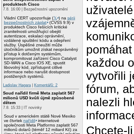
produktech Cisco
uživatel
7.8. 16:00 | Bezpečnostní upozornění
Vládní CERT upozorňuje (
𝕏
) na
sérii
vzájemn
bezpečnostních záplat
(CVSS 9.9) v
produktech Cisco řešících kritické
zranitelnosti umožňující obejití
komuniko
autentizace, eskalaci oprávnění,
vzdálené spuštění kódu a odepření
služby. Úspěšné zneužití může
pomáhat 
útočníkům umožnit získat neoprávněný
přístup k dotčeným systémům,
kompromitovat zařízení Cisco Catalyst
každou o
SD-WAN a Cisco IOS XE, spustit
libovolný kód, zpřístupnit citlivé
vytvořili
informace nebo narušit dostupnost
postižených systémů.
fórum, a
Ladislav Hagara
|
Komentářů: 2
Soud nařídil firmě Meta zaplatit 567
milionů USD kvůli újmě způsobené
nalezli h
dětem
7.8. 15:33 | IT novinky
informac
Soud v americkém státě Nové Mexiko
ve čtvrtek
nařídil
internetové
společnosti Meta Platforms zaplatit 567
Chcete-li
milionů dolarů (téměř 12 miliard Kč) za