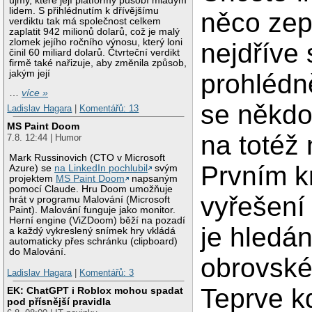
újmy, které její platformy působí mladým
lidem. S přihlédnutím k dřívějšímu
něco zep
verdiktu tak má společnost celkem
zaplatit 942 milionů dolarů, což je malý
zlomek jejího ročního výnosu, který loni
nejdříve 
činil 60 miliard dolarů. Čtvrteční verdikt
firmě také nařizuje, aby změnila způsob,
jakým její
prohlédn
…
více »
se někdo
Ladislav Hagara
|
Komentářů: 13
MS Paint Doom
na totéž 
7.8. 12:44 | Humor
Mark Russinovich (CTO v Microsoft
Prvním k
Azure) se
na LinkedIn pochlubil
svým
projektem
MS Paint Doom
napsaným
pomocí Claude. Hru Doom umožňuje
vyřešení
hrát v programu Malování (Microsoft
Paint). Malování funguje jako monitor.
Herní engine (ViZDoom) běží na pozadí
je hledán
a každý vykreslený snímek hry vkládá
automaticky přes schránku (clipboard)
do Malování.
obrovské
Ladislav Hagara
|
Komentářů: 3
Teprve k
EK: ChatGPT i Roblox mohou spadat
pod přísnější pravidla