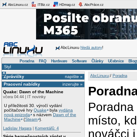
AbcLinuxu.cz
ITBiz.cz
HDmag.cz
AbcPráce.cz
AbcLinuxu
hledá autory
!
Poradna
FAQ
Hardware
Software
Články
Učebnice
Blog
Styl
×
AbcLinuxu
:/
Poradna
Zprávičky
napište »
Pracovní nabídky
inzerujte »
Poradn
Quake: Dawn of the Machine
včera 04:44 | IT novinky
Poradna 
U příležitosti 30. výročí vydání
počítačové hry
Quake
byla
vydána
nová epizoda
s názvem
Dawn of the
místo, k
Machine
(
Steam
).
Ladislav Hagara
|
Komentářů: 4
nováčci 
Série bezpečnostních záplat v