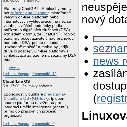
6.8. 08:00 | IT novinky
neuspěje
Platformy ChatGPT i Roblox by mohly
být
zařazeny na seznam
mimořádně
nový dot
velkých on-line platforem nebo
internetových vyhledávačů, na něž se
vztahují zvláštní podmínky podle
nařízení o digitálních službách (DSA).
Vzhledem k tomu, že ChatGPT i Roblox
oznámily počet uživatelů nad prahovou
hodnotou DSA, je toto označení
seznam
„rozhodně možné“ a mohlo by „přijít
dříve či později“. On-line platformy a
vyhledávače zařazené na seznamy DSA
news r
musejí
…
více »
zasílá
Ladislav Hagara
|
Komentářů: 12
Cloudflare OS
dostup
5.8. 17:00 | Zajímavý software
Společnost Cloudflare
představila
(
regist
Cloudflare OS
(
GitHub
), tj. open
source platformu navrženou pro
integraci umělé inteligence (agentů)
přímo do pracovních procesů
Linuxov
organizací.
Ladislav Hagara
|
Komentářů: 0