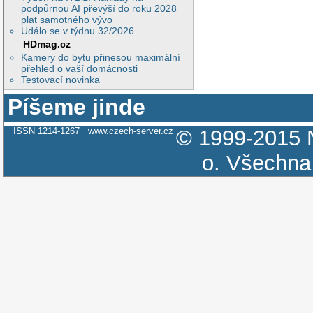
podpůrnou AI převýší do roku 2028
plat samotného vývo
Událo se v týdnu 32/2026
HDmag.cz
Kamery do bytu přinesou maximální
přehled o vaší domácnosti
Testovací novinka
Píšeme jinde
ISSN 1214-1267
www.czech-server.cz
© 1999-2015
o.
Všechna 