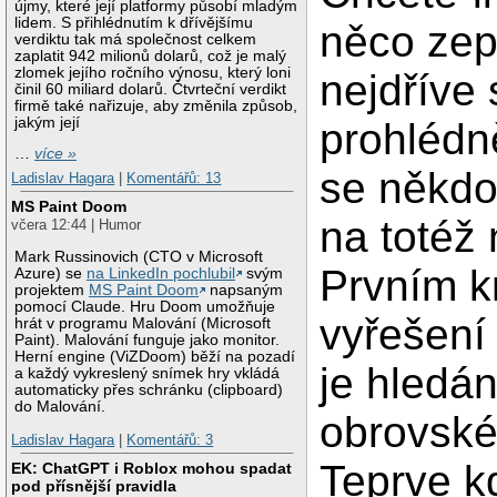
újmy, které její platformy působí mladým
lidem. S přihlédnutím k dřívějšímu
něco zep
verdiktu tak má společnost celkem
zaplatit 942 milionů dolarů, což je malý
zlomek jejího ročního výnosu, který loni
nejdříve 
činil 60 miliard dolarů. Čtvrteční verdikt
firmě také nařizuje, aby změnila způsob,
jakým její
prohlédn
…
více »
se někdo
Ladislav Hagara
|
Komentářů: 13
MS Paint Doom
na totéž 
včera 12:44 | Humor
Mark Russinovich (CTO v Microsoft
Prvním k
Azure) se
na LinkedIn pochlubil
svým
projektem
MS Paint Doom
napsaným
pomocí Claude. Hru Doom umožňuje
vyřešení
hrát v programu Malování (Microsoft
Paint). Malování funguje jako monitor.
Herní engine (ViZDoom) běží na pozadí
je hledán
a každý vykreslený snímek hry vkládá
automaticky přes schránku (clipboard)
do Malování.
obrovské
Ladislav Hagara
|
Komentářů: 3
Teprve k
EK: ChatGPT i Roblox mohou spadat
pod přísnější pravidla