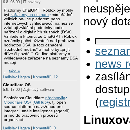
6.8. 08:00 | IT novinky
neuspěje
Platformy ChatGPT i Roblox by mohly
být
zařazeny na seznam
mimořádně
nový dot
velkých on-line platforem nebo
internetových vyhledávačů, na něž se
vztahují zvláštní podmínky podle
nařízení o digitálních službách (DSA).
Vzhledem k tomu, že ChatGPT i Roblox
oznámily počet uživatelů nad prahovou
hodnotou DSA, je toto označení
seznam
„rozhodně možné“ a mohlo by „přijít
dříve či později“. On-line platformy a
vyhledávače zařazené na seznamy DSA
news r
musejí
…
více »
zasílá
Ladislav Hagara
|
Komentářů: 12
Cloudflare OS
dostup
5.8. 17:00 | Zajímavý software
Společnost Cloudflare
představila
(
regist
Cloudflare OS
(
GitHub
), tj. open
source platformu navrženou pro
integraci umělé inteligence (agentů)
přímo do pracovních procesů
Linuxov
organizací.
Ladislav Hagara
|
Komentářů: 0