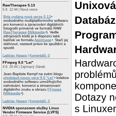
Unixová
RawTherapee 5.13
5.8. 12:44 | Nová verze
Databáz
Byla vydána nová verze 5.13
svobodného multiplatformního softwaru
pro konverzi a zpracování digitálních
fotografií primárně ve formátů RAW
Program
RawTherapee
(
Wikipedie
). Vedle
zdrojových kódů je k dispozici také
balíček ve formátu
AppImage
. Stačí jej
stáhnout, nastavit právo ke spuštění a
Hardwar
spustit.
Ladislav Hagara
|
Komentářů: 0
Hardwaro
FFmpeg 9.0 "Lei"
4.8. 20:44 | Zajímavý článek
problémů
Jean-Baptiste Kempf na svém blogu
představil novou verzi 9.0 "Lei"
kolekce
svobodného softwaru umožňujícího
komponen
nahrávání, konverzi a streamovaní
digitálního zvuku a obrazu
FFmpeg
(
Wikipedie
).
Dotazy n
Ladislav Hagara
|
Komentářů: 0
s Linuxe
NVIDIA sponzorem služby Linux
Vendor Firmware Service (LVFS)