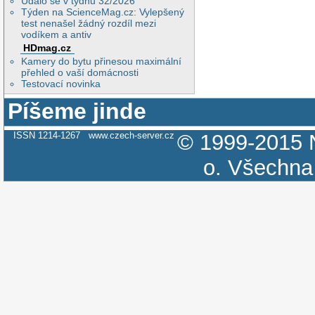
Událo se v týdnu 32/2026
Týden na ScienceMag.cz: Vylepšený
test nenašel žádný rozdíl mezi
vodíkem a antiv
HDmag.cz
Kamery do bytu přinesou maximální
přehled o vaší domácnosti
Testovací novinka
Píšeme jinde
ISSN 1214-1267
www.czech-server.cz
© 1999-2015
o.
Všechna 