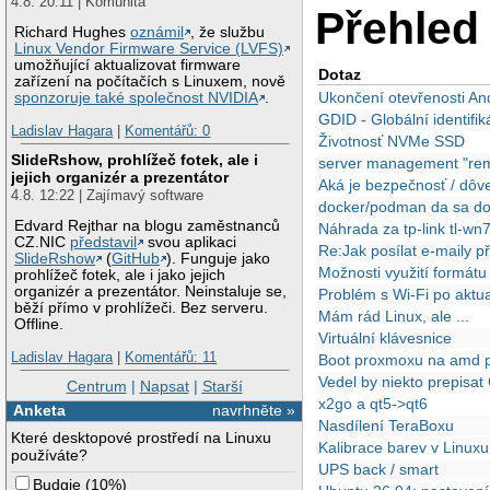
4.8. 20:11 | Komunita
Přehled 
Richard Hughes
oznámil
, že službu
Linux Vendor Firmware Service (LVFS)
umožňující aktualizovat firmware
Dotaz
zařízení na počítačích s Linuxem, nově
Ukončení otevřenosti An
sponzoruje také společnost NVIDIA
.
GDID - Globální identifi
Ladislav Hagara
|
Komentářů: 0
Životnosť NVMe SSD
SlideRshow, prohlížeč fotek, ale i
server management "re
jejich organizér a prezentátor
Aká je bezpečnosť / dôve
4.8. 12:22 | Zajímavý software
docker/podman da sa docke
Edvard Rejthar na blogu zaměstnanců
Náhrada za tp-link tl-wn
CZ.NIC
představil
svou aplikaci
Re:Jak posílat e-maily 
SlideRshow
(
GitHub
). Funguje jako
Možnosti využití formát
prohlížeč fotek, ale i jako jejich
organizér a prezentátor. Neinstaluje se,
Problém s Wi-Fi po aktua
běží přímo v prohlížeči. Bez serveru.
Mám rád Linux, ale ...
Offline.
Virtuální klávesnice
Ladislav Hagara
|
Komentářů: 11
Boot proxmoxu na amd p
Vedel by niekto prepisa
Centrum
|
Napsat
|
Starší
x2go a qt5->qt6
Anketa
navrhněte »
Nasdílení TeraBoxu
Které desktopové prostředí na Linuxu
Kalibrace barev v Linuxu
používáte?
UPS back / smart
Budgie
(
10%
)