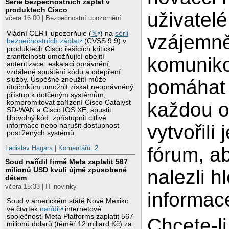
Série bezpečnostních záplat v
produktech Cisco
uživatel
včera 16:00 | Bezpečnostní upozornění
Vládní CERT upozorňuje (
𝕏
) na
sérii
vzájemn
bezpečnostních záplat
(CVSS 9.9) v
produktech Cisco řešících kritické
zranitelnosti umožňující obejití
komuniko
autentizace, eskalaci oprávnění,
vzdálené spuštění kódu a odepření
služby. Úspěšné zneužití může
pomáhat 
útočníkům umožnit získat neoprávněný
přístup k dotčeným systémům,
kompromitovat zařízení Cisco Catalyst
každou o
SD-WAN a Cisco IOS XE, spustit
libovolný kód, zpřístupnit citlivé
vytvořili
informace nebo narušit dostupnost
postižených systémů.
fórum, a
Ladislav Hagara
|
Komentářů: 2
Soud nařídil firmě Meta zaplatit 567
milionů USD kvůli újmě způsobené
nalezli h
dětem
včera 15:33 | IT novinky
informac
Soud v americkém státě Nové Mexiko
ve čtvrtek
nařídil
internetové
společnosti Meta Platforms zaplatit 567
Chcete-li
milionů dolarů (téměř 12 miliard Kč) za