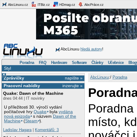
AbcLinuxu.cz
ITBiz.cz
HDmag.cz
AbcPráce.cz
AbcLinuxu
hledá autory
!
Poradna
FAQ
Hardware
Software
Články
Učebnice
Blog
Styl
×
AbcLinuxu
:/
Poradna
Zprávičky
napište »
Pracovní nabídky
inzerujte »
Poradn
Quake: Dawn of the Machine
dnes 04:44 | IT novinky
Poradna 
U příležitosti 30. výročí vydání
počítačové hry
Quake
byla
vydána
nová epizoda
s názvem
Dawn of the
místo, k
Machine
(
Steam
).
Ladislav Hagara
|
Komentářů: 3
nováčci 