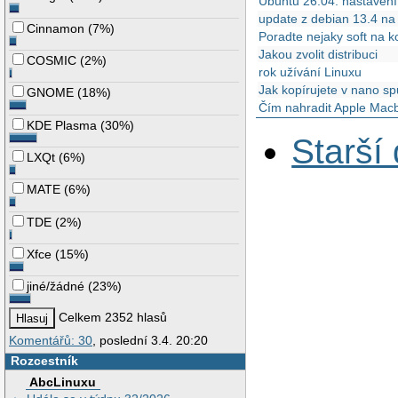
Ubuntu 26.04: nastavení
update z debian 13.4 n
Cinnamon
(
7%
)
Poradte nejaky soft na k
Jakou zvolit distribuci
COSMIC
(
2%
)
rok užívání Linuxu
Jak kopírujete v nano sp
GNOME
(
18%
)
Čím nahradit Apple Mac
KDE Plasma
(
30%
)
Starší
LXQt
(
6%
)
MATE
(
6%
)
TDE
(
2%
)
Xfce
(
15%
)
jiné/žádné
(
23%
)
Celkem 2352 hlasů
Komentářů: 30
, poslední 3.4. 20:20
Rozcestník
AbcLinuxu