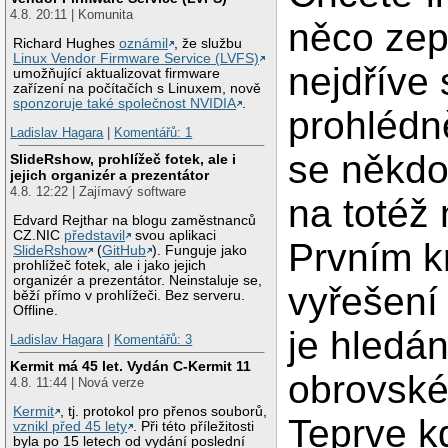
4.8. 20:11 | Komunita
něco zep
Richard Hughes
oznámil
, že službu
Linux Vendor Firmware Service (LVFS)
nejdříve 
umožňující aktualizovat firmware
zařízení na počítačích s Linuxem, nově
sponzoruje také společnost NVIDIA
.
prohlédn
Ladislav Hagara
|
Komentářů: 1
se někdo
SlideRshow, prohlížeč fotek, ale i
jejich organizér a prezentátor
4.8. 12:22 | Zajímavý software
na totéž 
Edvard Rejthar na blogu zaměstnanců
CZ.NIC
představil
svou aplikaci
Prvním k
SlideRshow
(
GitHub
). Funguje jako
prohlížeč fotek, ale i jako jejich
organizér a prezentátor. Neinstaluje se,
vyřešení
běží přímo v prohlížeči. Bez serveru.
Offline.
je hledán
Ladislav Hagara
|
Komentářů: 3
Kermit má 45 let. Vydán C-Kermit 11
obrovské
4.8. 11:44 | Nová verze
Kermit
, tj. protokol pro přenos souborů,
Teprve k
vznikl před 45 lety
. Při této příležitosti
byla po 15 letech od vydání poslední