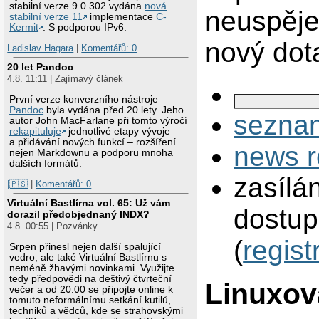
stabilní verze 9.0.302 vydána
nová
neuspěje
stabilní verze 11
implementace
C-
Kermit
. S podporou IPv6.
nový dot
Ladislav Hagara
|
Komentářů: 0
20 let Pandoc
4.8. 11:11 | Zajímavý článek
První verze konverzního nástroje
Pandoc
byla vydána před 20 lety. Jeho
seznam
autor John MacFarlane při tomto výročí
rekapituluje
jednotlivé etapy vývoje
a přidávání nových funkcí – rozšíření
news r
nejen Markdownu a podporu mnoha
dalších formátů.
zasílá
|🇵🇸
|
Komentářů: 0
Virtuální Bastlírna vol. 65: Už vám
dostup
dorazil předobjednaný INDX?
4.8. 00:55 | Pozvánky
(
regist
Srpen přinesl nejen další spalující
vedro, ale také Virtuální Bastlírnu s
neméně žhavými novinkami. Využijte
tedy předpovědi na deštivý čtvrteční
Linuxov
večer a od 20:00 se připojte online k
tomuto neformálnímu setkání kutilů,
techniků a vědců, kde se strahovskými