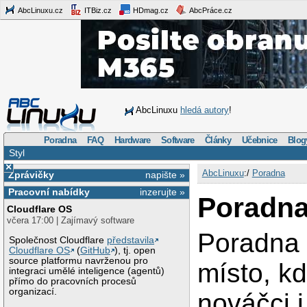
AbcLinuxu.cz
ITBiz.cz
HDmag.cz
AbcPráce.cz
AbcLinuxu
hledá autory
!
Poradna
FAQ
Hardware
Software
Články
Učebnice
Blog
Styl
×
AbcLinuxu
:/
Poradna
Zprávičky
napište »
Pracovní nabídky
inzerujte »
Poradn
Cloudflare OS
včera 17:00 | Zajímavý software
Poradna 
Společnost Cloudflare
představila
Cloudflare OS
(
GitHub
), tj. open
source platformu navrženou pro
místo, k
integraci umělé inteligence (agentů)
přímo do pracovních procesů
organizací.
nováčci 