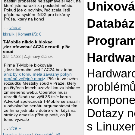
bastlíři proberete nejzajímavější věci, na
Unixová
které jste narazili za poslední měsíc.
Pokud jde o novinky, řeč zcela jistě
přijde na systém INDX pro tiskárny
Databáz
Průša, který na konci
…
více »
bkralik
|
Komentářů: 0
Program
T-Mobile nikdo k blokaci
‚dezinfowebu‘ AC24 nenutil, píše
soud
Hardwar
3.8. 17:22 | Zajímavý článek
Firma T-Mobile blokovala
Hardwaro
„dezinformační web“ AC24 bez toho,
aniž by k tomu měla závazný pokyn
orgánů veřejné moci
. Píše to ve svém
problémů
rozsudku Městský soud v Praze, který
po čtyřech letech uzavřel kauzu blokace
zmíněného webu. Operátor musí
komponen
uhradit škodu ve výši 35 tisíc korun.
Advokát společnosti T-Mobile se snažil i
u odvolacího senátu argumentovat tím,
Dotazy n
že firma jednala v dobré víře, když na
stránky omezila přístup poté, co ji k
tomu vyzvalo
s Linuxe
…
více »
Ladislav Hagara
|
Komentářů: 50