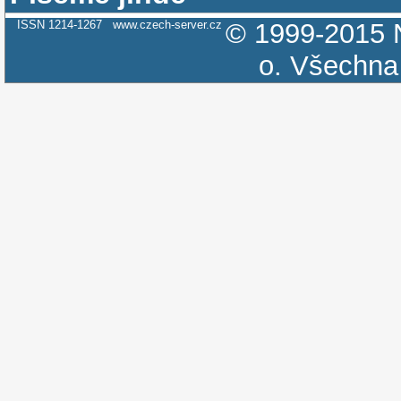
ISSN 1214-1267
www.czech-server.cz
© 1999-2015
o.
Všechna 