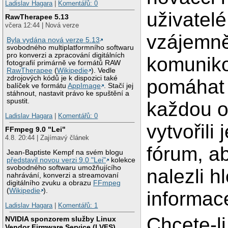
Ladislav Hagara
|
Komentářů: 0
uživatel
RawTherapee 5.13
včera 12:44 | Nová verze
vzájemn
Byla vydána nová verze 5.13
svobodného multiplatformního softwaru
pro konverzi a zpracování digitálních
komuniko
fotografií primárně ve formátů RAW
RawTherapee
(
Wikipedie
). Vedle
zdrojových kódů je k dispozici také
pomáhat 
balíček ve formátu
AppImage
. Stačí jej
stáhnout, nastavit právo ke spuštění a
spustit.
každou o
Ladislav Hagara
|
Komentářů: 0
vytvořili
FFmpeg 9.0 "Lei"
4.8. 20:44 | Zajímavý článek
fórum, a
Jean-Baptiste Kempf na svém blogu
představil novou verzi 9.0 "Lei"
kolekce
svobodného softwaru umožňujícího
nalezli h
nahrávání, konverzi a streamovaní
digitálního zvuku a obrazu
FFmpeg
(
Wikipedie
).
informac
Ladislav Hagara
|
Komentářů: 1
Chcete-li
NVIDIA sponzorem služby Linux
Vendor Firmware Service (LVFS)