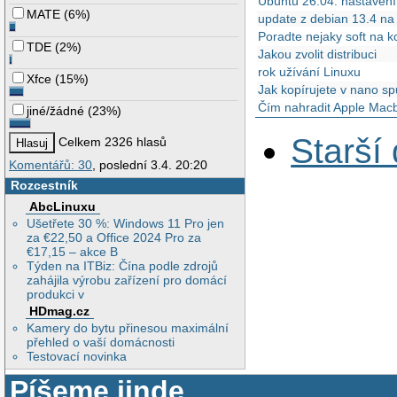
Ubuntu 26.04: nastavení
MATE
(
6%
)
update z debian 13.4 n
Poradte nejaky soft na k
TDE
(
2%
)
Jakou zvolit distribuci
rok užívání Linuxu
Xfce
(
15%
)
Jak kopírujete v nano sp
Čím nahradit Apple Mac
jiné/žádné
(
23%
)
Starší
Celkem 2326 hlasů
Komentářů: 30
, poslední 3.4. 20:20
Rozcestník
AbcLinuxu
Ušetřete 30 %: Windows 11 Pro jen
za €22,50 a Office 2024 Pro za
€17,15 – akce B
Týden na ITBiz: Čína podle zdrojů
zahájila výrobu zařízení pro domácí
produkci v
HDmag.cz
Kamery do bytu přinesou maximální
přehled o vaší domácnosti
Testovací novinka
Píšeme jinde