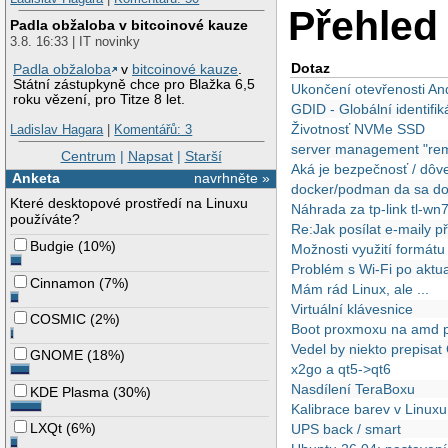
Přehled 
Padla obžaloba v bitcoinové kauze
3.8. 16:33 | IT novinky
Dotaz
Padla obžaloba
v
bitcoinové kauze
.
Státní zástupkyně chce pro Blažka 6,5
Ukončení otevřenosti An
roku vězení, pro Titze 8 let.
GDID - Globální identifi
Životnosť NVMe SSD
Ladislav Hagara
|
Komentářů: 3
server management "re
Centrum
|
Napsat
|
Starší
Aká je bezpečnosť / dôve
Anketa
navrhněte »
docker/podman da sa docke
Které desktopové prostředí na Linuxu
Náhrada za tp-link tl-wn
používáte?
Re:Jak posílat e-maily 
Budgie
(
10%
)
Možnosti využití formát
Problém s Wi-Fi po aktua
Cinnamon
(
7%
)
Mám rád Linux, ale ...
Virtuální klávesnice
COSMIC
(
2%
)
Boot proxmoxu na amd p
Vedel by niekto prepisa
GNOME
(
18%
)
x2go a qt5->qt6
Nasdílení TeraBoxu
KDE Plasma
(
30%
)
Kalibrace barev v Linuxu
LXQt
(
6%
)
UPS back / smart