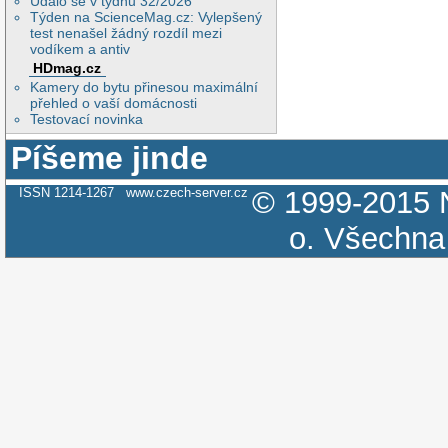
Událo se v týdnu 32/2026
Týden na ScienceMag.cz: Vylepšený
test nenašel žádný rozdíl mezi
vodíkem a antiv
HDmag.cz
Kamery do bytu přinesou maximální
přehled o vaší domácnosti
Testovací novinka
Píšeme jinde
ISSN 1214-1267
www.czech-server.cz
© 1999-2015
o.
Všechna 