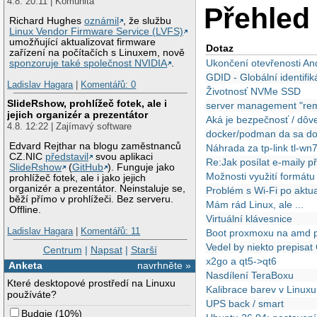
4.8. 20:11 | Komunita
Přehled 
Richard Hughes
oznámil
, že službu
Linux Vendor Firmware Service (LVFS)
umožňující aktualizovat firmware
Dotaz
zařízení na počítačích s Linuxem, nově
Ukončení otevřenosti An
sponzoruje také společnost NVIDIA
.
GDID - Globální identifi
Ladislav Hagara
|
Komentářů: 0
Životnosť NVMe SSD
SlideRshow, prohlížeč fotek, ale i
server management "re
jejich organizér a prezentátor
Aká je bezpečnosť / dôve
4.8. 12:22 | Zajímavý software
docker/podman da sa docke
Edvard Rejthar na blogu zaměstnanců
Náhrada za tp-link tl-wn
CZ.NIC
představil
svou aplikaci
Re:Jak posílat e-maily 
SlideRshow
(
GitHub
). Funguje jako
Možnosti využití formát
prohlížeč fotek, ale i jako jejich
organizér a prezentátor. Neinstaluje se,
Problém s Wi-Fi po aktua
běží přímo v prohlížeči. Bez serveru.
Mám rád Linux, ale ...
Offline.
Virtuální klávesnice
Ladislav Hagara
|
Komentářů: 11
Boot proxmoxu na amd p
Vedel by niekto prepisa
Centrum
|
Napsat
|
Starší
x2go a qt5->qt6
Anketa
navrhněte »
Nasdílení TeraBoxu
Které desktopové prostředí na Linuxu
Kalibrace barev v Linuxu
používáte?
UPS back / smart
Budgie
(
10%
)