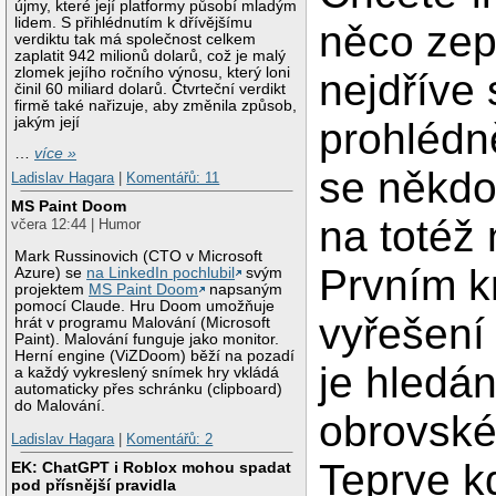
újmy, které její platformy působí mladým
lidem. S přihlédnutím k dřívějšímu
něco zep
verdiktu tak má společnost celkem
zaplatit 942 milionů dolarů, což je malý
zlomek jejího ročního výnosu, který loni
nejdříve 
činil 60 miliard dolarů. Čtvrteční verdikt
firmě také nařizuje, aby změnila způsob,
jakým její
prohlédn
…
více »
se někdo
Ladislav Hagara
|
Komentářů: 11
MS Paint Doom
na totéž 
včera 12:44 | Humor
Mark Russinovich (CTO v Microsoft
Prvním k
Azure) se
na LinkedIn pochlubil
svým
projektem
MS Paint Doom
napsaným
pomocí Claude. Hru Doom umožňuje
vyřešení
hrát v programu Malování (Microsoft
Paint). Malování funguje jako monitor.
Herní engine (ViZDoom) běží na pozadí
je hledán
a každý vykreslený snímek hry vkládá
automaticky přes schránku (clipboard)
do Malování.
obrovské
Ladislav Hagara
|
Komentářů: 2
Teprve k
EK: ChatGPT i Roblox mohou spadat
pod přísnější pravidla