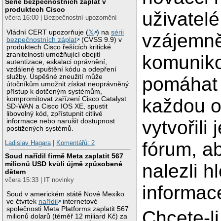
Série bezpečnostních záplat v
produktech Cisco
uživatel
včera 16:00 | Bezpečnostní upozornění
Vládní CERT upozorňuje (
𝕏
) na
sérii
vzájemn
bezpečnostních záplat
(CVSS 9.9) v
produktech Cisco řešících kritické
zranitelnosti umožňující obejití
komuniko
autentizace, eskalaci oprávnění,
vzdálené spuštění kódu a odepření
služby. Úspěšné zneužití může
pomáhat 
útočníkům umožnit získat neoprávněný
přístup k dotčeným systémům,
kompromitovat zařízení Cisco Catalyst
každou o
SD-WAN a Cisco IOS XE, spustit
libovolný kód, zpřístupnit citlivé
vytvořili
informace nebo narušit dostupnost
postižených systémů.
fórum, a
Ladislav Hagara
|
Komentářů: 2
Soud nařídil firmě Meta zaplatit 567
milionů USD kvůli újmě způsobené
nalezli h
dětem
včera 15:33 | IT novinky
informac
Soud v americkém státě Nové Mexiko
ve čtvrtek
nařídil
internetové
společnosti Meta Platforms zaplatit 567
Chcete-li
milionů dolarů (téměř 12 miliard Kč) za