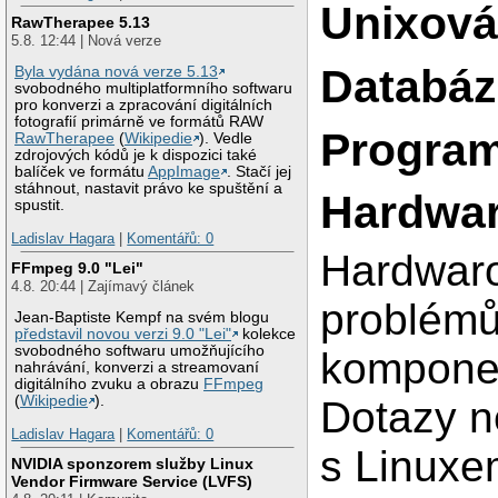
Unixová
RawTherapee 5.13
5.8. 12:44 | Nová verze
Databáz
Byla vydána nová verze 5.13
svobodného multiplatformního softwaru
pro konverzi a zpracování digitálních
fotografií primárně ve formátů RAW
Program
RawTherapee
(
Wikipedie
). Vedle
zdrojových kódů je k dispozici také
balíček ve formátu
AppImage
. Stačí jej
stáhnout, nastavit právo ke spuštění a
Hardwar
spustit.
Ladislav Hagara
|
Komentářů: 0
Hardwaro
FFmpeg 9.0 "Lei"
4.8. 20:44 | Zajímavý článek
problémů
Jean-Baptiste Kempf na svém blogu
představil novou verzi 9.0 "Lei"
kolekce
svobodného softwaru umožňujícího
komponen
nahrávání, konverzi a streamovaní
digitálního zvuku a obrazu
FFmpeg
(
Wikipedie
).
Dotazy n
Ladislav Hagara
|
Komentářů: 0
s Linuxe
NVIDIA sponzorem služby Linux
Vendor Firmware Service (LVFS)