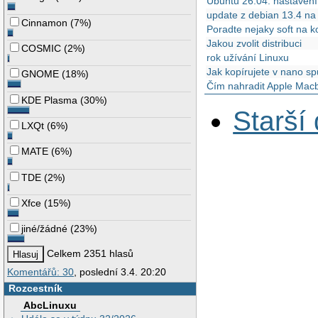
Ubuntu 26.04: nastavení
update z debian 13.4 n
Cinnamon
(
7%
)
Poradte nejaky soft na k
Jakou zvolit distribuci
COSMIC
(
2%
)
rok užívání Linuxu
Jak kopírujete v nano sp
GNOME
(
18%
)
Čím nahradit Apple Mac
KDE Plasma
(
30%
)
Starší
LXQt
(
6%
)
MATE
(
6%
)
TDE
(
2%
)
Xfce
(
15%
)
jiné/žádné
(
23%
)
Celkem 2351 hlasů
Komentářů: 30
, poslední 3.4. 20:20
Rozcestník
AbcLinuxu