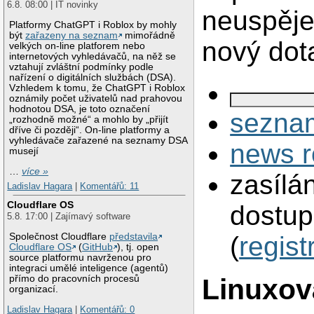
6.8. 08:00 | IT novinky
neuspěje
Platformy ChatGPT i Roblox by mohly
být
zařazeny na seznam
mimořádně
nový dot
velkých on-line platforem nebo
internetových vyhledávačů, na něž se
vztahují zvláštní podmínky podle
nařízení o digitálních službách (DSA).
Vzhledem k tomu, že ChatGPT i Roblox
oznámily počet uživatelů nad prahovou
hodnotou DSA, je toto označení
seznam
„rozhodně možné“ a mohlo by „přijít
dříve či později“. On-line platformy a
vyhledávače zařazené na seznamy DSA
news r
musejí
…
více »
zasílá
Ladislav Hagara
|
Komentářů: 11
Cloudflare OS
dostup
5.8. 17:00 | Zajímavý software
Společnost Cloudflare
představila
(
regist
Cloudflare OS
(
GitHub
), tj. open
source platformu navrženou pro
integraci umělé inteligence (agentů)
přímo do pracovních procesů
Linuxov
organizací.
Ladislav Hagara
|
Komentářů: 0