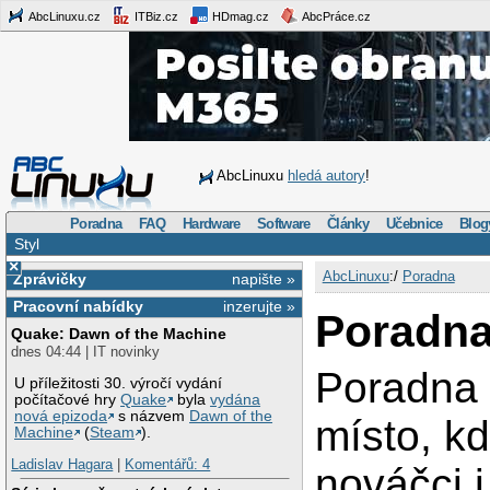
AbcLinuxu.cz
ITBiz.cz
HDmag.cz
AbcPráce.cz
AbcLinuxu
hledá autory
!
Poradna
FAQ
Hardware
Software
Články
Učebnice
Blog
Styl
×
AbcLinuxu
:/
Poradna
Zprávičky
napište »
Pracovní nabídky
inzerujte »
Poradn
Quake: Dawn of the Machine
dnes 04:44 | IT novinky
Poradna 
U příležitosti 30. výročí vydání
počítačové hry
Quake
byla
vydána
nová epizoda
s názvem
Dawn of the
místo, k
Machine
(
Steam
).
Ladislav Hagara
|
Komentářů: 4
nováčci 