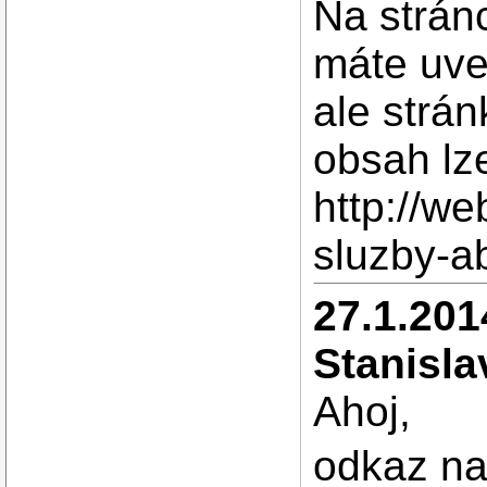
Na strán
máte uved
ale strán
obsah lze
http://w
sluzby-a
27.1.201
Stanisla
Ahoj,
odkaz na