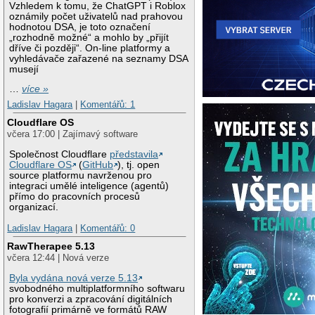
Vzhledem k tomu, že ChatGPT i Roblox
oznámily počet uživatelů nad prahovou
hodnotou DSA, je toto označení
„rozhodně možné“ a mohlo by „přijít
dříve či později“. On-line platformy a
vyhledávače zařazené na seznamy DSA
musejí
…
více »
Ladislav Hagara
|
Komentářů: 1
Cloudflare OS
včera 17:00 | Zajímavý software
Společnost Cloudflare
představila
Cloudflare OS
(
GitHub
), tj. open
source platformu navrženou pro
integraci umělé inteligence (agentů)
přímo do pracovních procesů
organizací.
Ladislav Hagara
|
Komentářů: 0
RawTherapee 5.13
včera 12:44 | Nová verze
Byla vydána nová verze 5.13
svobodného multiplatformního softwaru
pro konverzi a zpracování digitálních
fotografií primárně ve formátů RAW