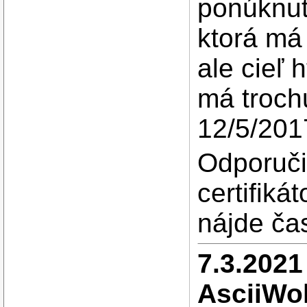
ponúknut
ktorá má
ale cieľ 
má trochu
12/5/201
Odporučil
certifiká
nájde ča
7.3.2021
AsciiWol