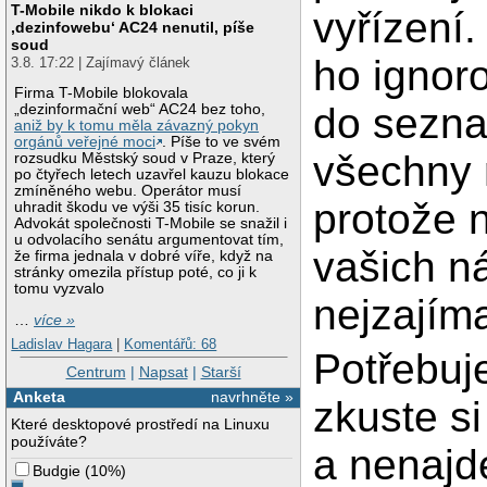
T-Mobile nikdo k blokaci
vyřízení
‚dezinfowebu‘ AC24 nenutil, píše
soud
ho ignoro
3.8. 17:22 | Zajímavý článek
Firma T-Mobile blokovala
do sezna
„dezinformační web“ AC24 bez toho,
aniž by k tomu měla závazný pokyn
orgánů veřejné moci
. Píše to ve svém
všechny 
rozsudku Městský soud v Praze, který
po čtyřech letech uzavřel kauzu blokace
zmíněného webu. Operátor musí
protože 
uhradit škodu ve výši 35 tisíc korun.
Advokát společnosti T-Mobile se snažil i
u odvolacího senátu argumentovat tím,
vašich n
že firma jednala v dobré víře, když na
stránky omezila přístup poté, co ji k
tomu vyzvalo
nejzajíma
…
více »
Ladislav Hagara
|
Komentářů: 68
Potřebuje
Centrum
|
Napsat
|
Starší
Anketa
navrhněte »
zkuste si
Které desktopové prostředí na Linuxu
používáte?
a nenajde
Budgie
(
10%
)