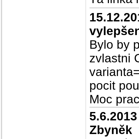
15.12.20
vylepšen
Bylo by p
zvlastni 
varianta=
pocit po
Moc prac
5.6.2013
Zbyněk