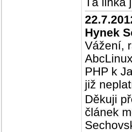
Tá linka 
22.7.201
Hynek S
Vážení, r
AbcLinux
PHP k Ja
již nepla
Děkuji př
článek m
Sechovs