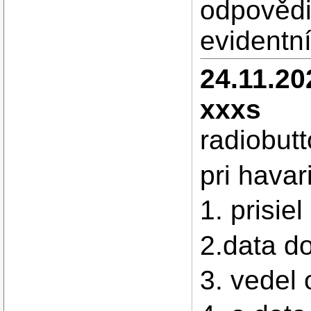
odpovědi
evidentní
24.11.20
xxxs
radiobutt
pri havar
1. prisiel
2.data d
3. vedel 