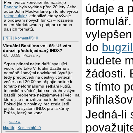
První verze konverzního nástroje
údaje a 
Pandoc
byla vydána před 20 lety. Jeho
autor John MacFarlane při tomto výročí
rekapituluje
jednotlivé etapy vývoje
formulář
a přidávání nových funkcí – rozšíření
nejen Markdownu a podporu mnoha
dalších formátů.
vylepšení
|🇵🇸
|
Komentářů: 0
do
bugzil
Virtuální Bastlírna vol. 65: Už vám
dorazil předobjednaný INDX?
4.8. 00:55 | Pozvánky
budete mí
Srpen přinesl nejen další spalující
vedro, ale také Virtuální Bastlírnu s
žádosti. 
neméně žhavými novinkami. Využijte
tedy předpovědi na deštivý čtvrteční
večer a od 20:00 se připojte online k
s tímto 
tomuto neformálnímu setkání kutilů,
techniků a vědců, kde se strahovskými
bastlíři proberete nejzajímavější věci, na
přihlašo
které jste narazili za poslední měsíc.
Pokud jde o novinky, řeč zcela jistě
přijde na systém INDX pro tiskárny
Jedná-li
Průša, který na konci
…
více »
považujt
bkralik
|
Komentářů: 0