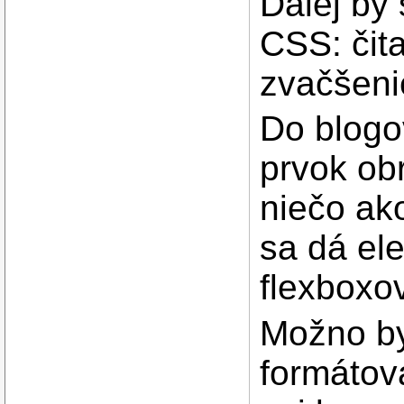
Ďalej by
CSS: čit
zvačšeni
Do blogov
prvok obr
niečo ako
sa dá el
flexboxov
Možno by
formátov