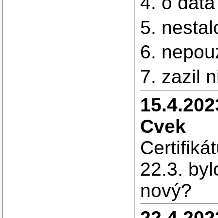
4. o data
5. nestal
6. nepou
7. zazil 
15.4.202
Cvek
Certifiká
22.3. by
nový?
22.4.202