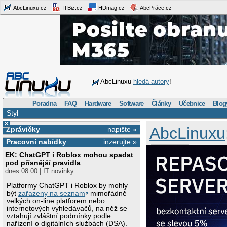
AbcLinuxu.cz
ITBiz.cz
HDmag.cz
AbcPráce.cz
AbcLinuxu
hledá autory
!
Poradna
FAQ
Hardware
Software
Články
Učebnice
Blog
Styl
×
AbcLinuxu
Zprávičky
napište »
Pracovní nabídky
inzerujte »
EK: ChatGPT i Roblox mohou spadat
pod přísnější pravidla
dnes 08:00 | IT novinky
Platformy ChatGPT i Roblox by mohly
být
zařazeny na seznam
mimořádně
velkých on-line platforem nebo
internetových vyhledávačů, na něž se
vztahují zvláštní podmínky podle
nařízení o digitálních službách (DSA).