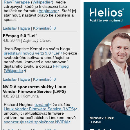
RawTherapee
(
Wikipedie
). Vedle
zdrojových kódů je k dispozici také
balíček ve formátu
AppImage
. Stačí jej
stáhnout, nastavit právo ke spuštění a
spustit.
Ladislav Hagara
|
Komentářů: 0
FFmpeg 9.0 "Lei"
4.8. 20:44 | Zajímavý článek
Jean-Baptiste Kempf na svém blogu
představil novou verzi 9.0 "Lei"
kolekce
svobodného softwaru umožňujícího
nahrávání, konverzi a streamovaní
digitálního zvuku a obrazu
FFmpeg
(
Wikipedie
).
Ladislav Hagara
|
Komentářů: 0
NVIDIA sponzorem služby Linux
Vendor Firmware Service (LVFS)
4.8. 20:11 | Komunita
Richard Hughes
oznámil
, že službu
Linux Vendor Firmware Service (LVFS)
umožňující aktualizovat firmware
zařízení na počítačích s Linuxem, nově
sponzoruje také společnost NVIDIA
.