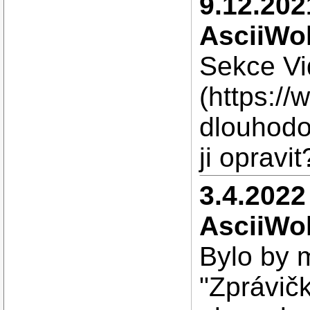
9.12.202
AsciiWol
Sekce V
(https://
dlouhodo
ji opravit
3.4.2022
AsciiWol
Bylo by 
"Zprávičk