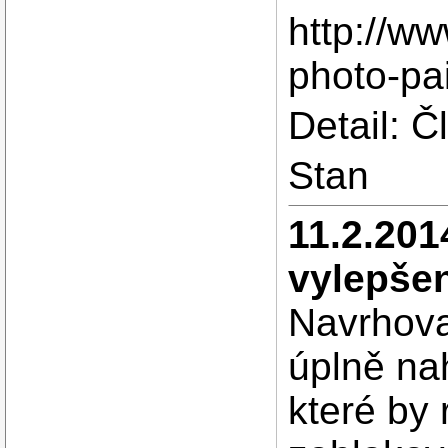
http://ww
photo-pai
Detail: 
Stan
11.2.201
vylepšen
Navrhova
úplně nah
které by 