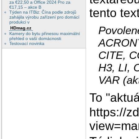
za €22,50 a Office 2024 Pro za
€17,15 – akce B
tento text
Týden na ITBiz: Čína podle zdrojů
zahájila výrobu zařízení pro domácí
produkci v
Povolen
HDmag.cz
Kamery do bytu přinesou maximální
přehled o vaší domácnosti
ACRONY
Testovací novinka
CITE, C
H3, LI,
VAR (akt
To "aktuá
https://z
view=ma