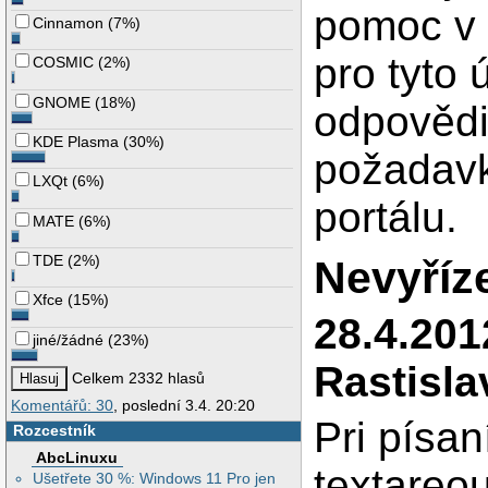
pomoc 
Cinnamon
(
7%
)
pro tyto 
COSMIC
(
2%
)
GNOME
(
18%
)
odpověd
KDE Plasma
(
30%
)
požadavk
LXQt
(
6%
)
portálu.
MATE
(
6%
)
TDE
(
2%
)
Nevyříz
Xfce
(
15%
)
28.4.201
jiné/žádné
(
23%
)
Rastisla
Celkem 2332 hlasů
Komentářů: 30
, poslední 3.4. 20:20
Pri písan
Rozcestník
AbcLinuxu
textareou
Ušetřete 30 %: Windows 11 Pro jen