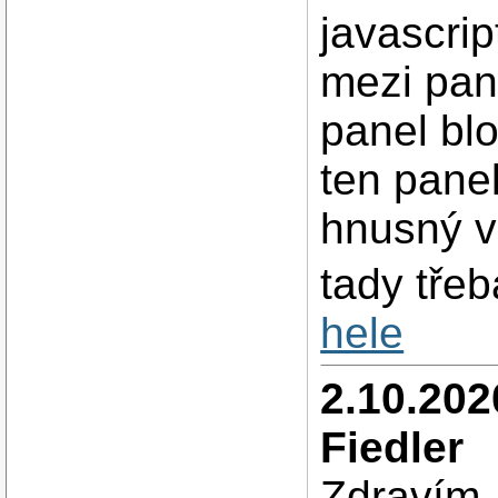
javascrip
mezi pan
panel bl
ten panel
hnusný vo
tady tře
hele
2.10.202
Fiedler
Zdravím,