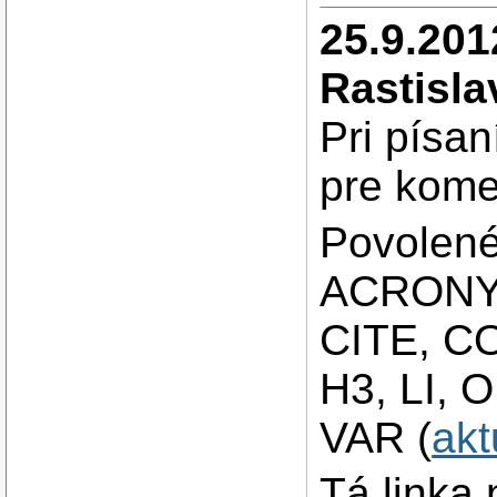
25.9.201
Rastisla
Pri písan
pre komen
Povolené
ACRONY
CITE, CO
H3, LI, 
VAR (
akt
Tá linka 