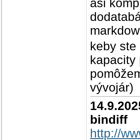
asi komp
dodatabá
markdown
keby ste
kapacity
pomôžem 
vývojár)
14.9.202
bindiff
http://ww