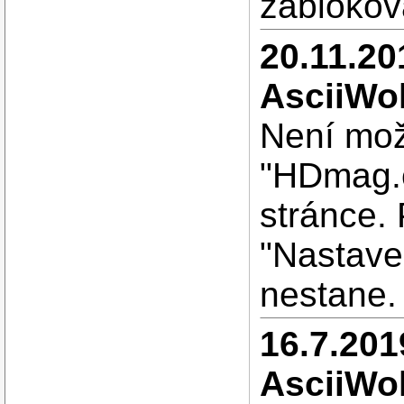
zablokov
20.11.20
AsciiWol
Není mož
"HDmag.c
stránce.
"Nastave
nestane.
16.7.201
AsciiWol