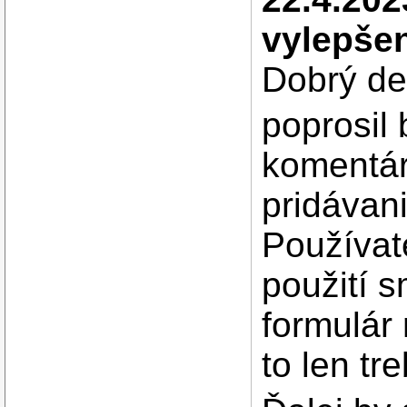
vylepše
Dobrý de
poprosil 
komentár
pridávani
Používat
použití s
formulár
to len tr