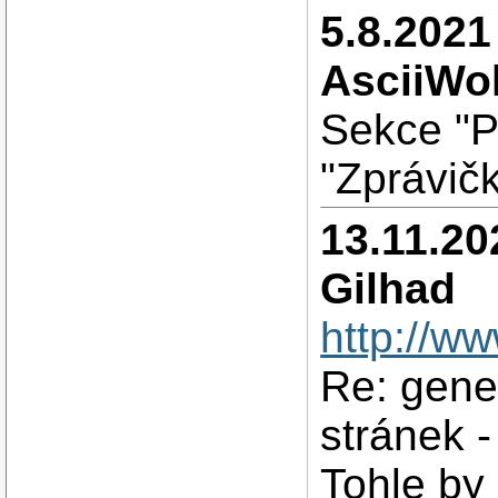
5.8.2021
AsciiWol
Sekce "P
"Zprávičk
13.11.20
Gilhad
http://w
Re: gene
stránek 
Tohle by