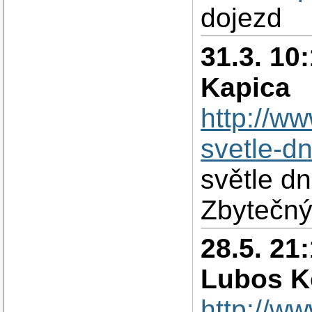
dojezd
31.3. 10
Kapica
http://w
svetle-d
světle d
Zbytečný
28.5. 21
Lubos 
http://w