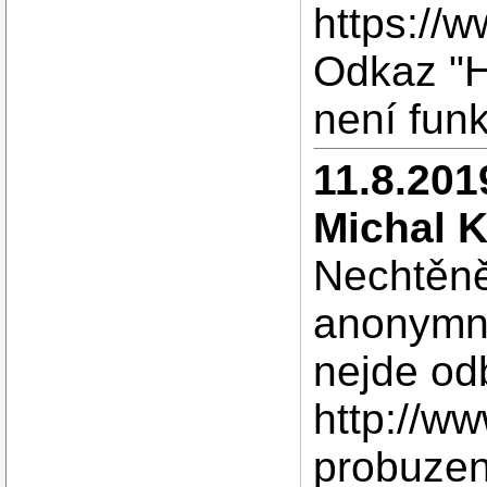
https://
Odkaz "H
není funk
11.8.201
Michal 
Nechtěně
anonymní
nejde od
http://w
probuzen