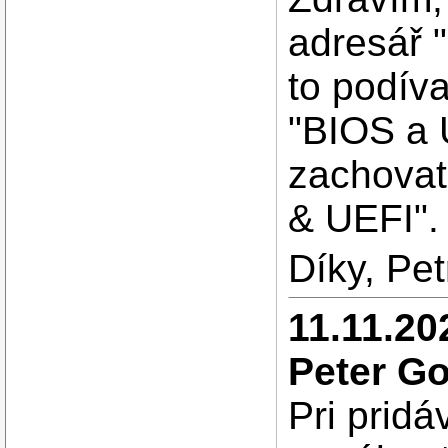
adresář 
to podíva
"BIOS a U
zachovat
& UEFI".
Díky, Pet
11.11.20
Peter Go
Pri prid