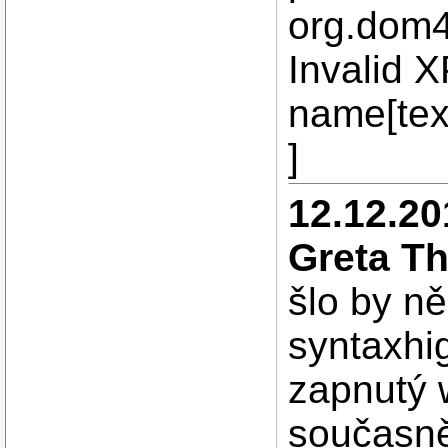
org.dom4
Invalid 
name[tex
]
12.12.20
Greta T
šlo by ně
syntaxhi
zapnutý 
současně