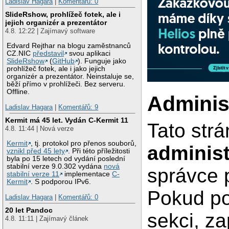
Ladislav Hagara
|
Komentářů: 0
SlideRshow, prohlížeč fotek, ale i
jejich organizér a prezentátor
4.8. 12:22 | Zajímavý software
Edvard Rejthar na blogu zaměstnanců
CZ.NIC
představil
svou aplikaci
SlideRshow
(
GitHub
). Funguje jako
prohlížeč fotek, ale i jako jejich
organizér a prezentátor. Neinstaluje se,
běží přímo v prohlížeči. Bez serveru.
Offline.
Adminis
Ladislav Hagara
|
Komentářů: 9
Kermit má 45 let. Vydán C-Kermit 11
Tato str
4.8. 11:44 | Nová verze
Kermit
, tj. protokol pro přenos souborů,
administ
vznikl před 45 lety
. Při této příležitosti
byla po 15 letech od vydání poslední
stabilní verze 9.0.302 vydána
nová
správce 
stabilní verze 11
implementace
C-
Kermit
. S podporou IPv6.
Pokud po
Ladislav Hagara
|
Komentářů: 0
20 let Pandoc
sekci, za
4.8. 11:11 | Zajímavý článek