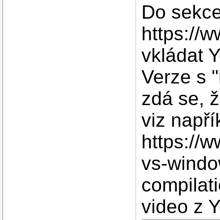
Do sekc
https://
vkládat Y
Verze s "
zdá se, 
viz napří
https://w
vs-windo
compilati
video z 