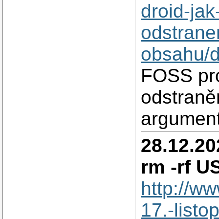
droid-jak
odstrane
obsahu/
FOSS pro
odstraně
argument
28.12.20
rm -rf 
http://w
17.-list