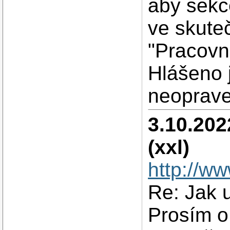
aby sekc
ve skute
"Pracovn
Hlášeno 
neoprav
3.10.202
(xxl)
http://w
Re: Jak u
Prosím o