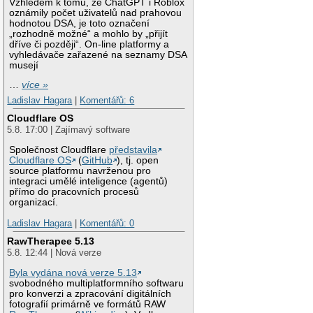
Vzhledem k tomu, že ChatGPT i Roblox
oznámily počet uživatelů nad prahovou
hodnotou DSA, je toto označení
„rozhodně možné“ a mohlo by „přijít
dříve či později“. On-line platformy a
vyhledávače zařazené na seznamy DSA
musejí
…
více »
Ladislav Hagara
|
Komentářů: 6
Cloudflare OS
5.8. 17:00 | Zajímavý software
Společnost Cloudflare
představila
Cloudflare OS
(
GitHub
), tj. open
source platformu navrženou pro
integraci umělé inteligence (agentů)
přímo do pracovních procesů
organizací.
Ladislav Hagara
|
Komentářů: 0
RawTherapee 5.13
5.8. 12:44 | Nová verze
Byla vydána nová verze 5.13
svobodného multiplatformního softwaru
pro konverzi a zpracování digitálních
fotografií primárně ve formátů RAW