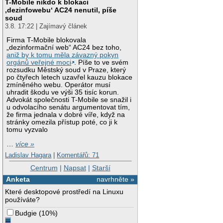
T-Mobile nikdo k blokaci
‚dezinfowebu‘ AC24 nenutil, píše
soud
3.8. 17:22 | Zajímavý článek
Firma T-Mobile blokovala
„dezinformační web“ AC24 bez toho,
aniž by k tomu měla závazný pokyn
orgánů veřejné moci
. Píše to ve svém
rozsudku Městský soud v Praze, který
po čtyřech letech uzavřel kauzu blokace
zmíněného webu. Operátor musí
uhradit škodu ve výši 35 tisíc korun.
Advokát společnosti T-Mobile se snažil i
u odvolacího senátu argumentovat tím,
že firma jednala v dobré víře, když na
stránky omezila přístup poté, co ji k
tomu vyzvalo
…
více »
Ladislav Hagara
|
Komentářů: 71
Centrum
|
Napsat
|
Starší
Anketa
navrhněte »
Které desktopové prostředí na Linuxu
používáte?
Budgie
(
10%
)