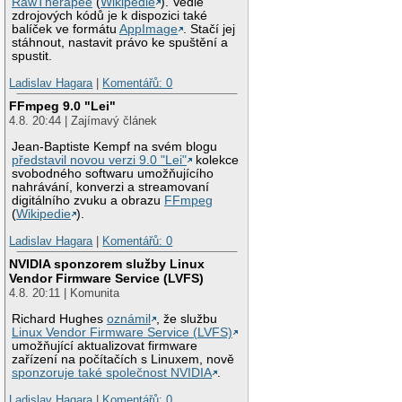
RawTherapee
(
Wikipedie
). Vedle
zdrojových kódů je k dispozici také
balíček ve formátu
AppImage
. Stačí jej
stáhnout, nastavit právo ke spuštění a
spustit.
Ladislav Hagara
|
Komentářů: 0
FFmpeg 9.0 "Lei"
4.8. 20:44 | Zajímavý článek
Jean-Baptiste Kempf na svém blogu
představil novou verzi 9.0 "Lei"
kolekce
svobodného softwaru umožňujícího
nahrávání, konverzi a streamovaní
digitálního zvuku a obrazu
FFmpeg
(
Wikipedie
).
Ladislav Hagara
|
Komentářů: 0
NVIDIA sponzorem služby Linux
Vendor Firmware Service (LVFS)
4.8. 20:11 | Komunita
Richard Hughes
oznámil
, že službu
Linux Vendor Firmware Service (LVFS)
umožňující aktualizovat firmware
zařízení na počítačích s Linuxem, nově
sponzoruje také společnost NVIDIA
.
Ladislav Hagara
|
Komentářů: 0