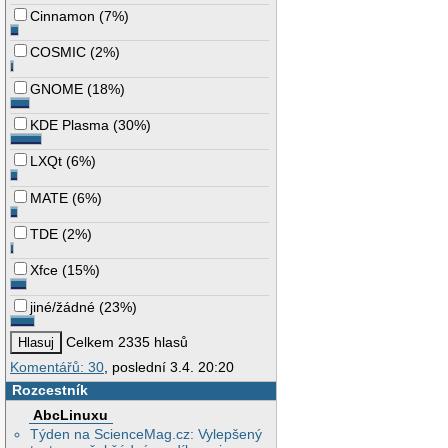
Cinnamon
(
7%
)
COSMIC
(
2%
)
GNOME
(
18%
)
KDE Plasma
(
30%
)
LXQt
(
6%
)
MATE
(
6%
)
TDE
(
2%
)
Xfce
(
15%
)
jiné/žádné
(
23%
)
Celkem 2335 hlasů
Komentářů: 30
, poslední 3.4. 20:20
Rozcestník
AbcLinuxu
Týden na ScienceMag.cz: Vylepšený