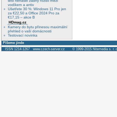
test nenašel žádný rozdíl mezi
vodíkem a antiv
Ušetřete 30 %: Windows 11 Pro jen
za €22,50 a Office 2024 Pro za
€17,15 – akce B
HDmag.cz
Kamery do bytu přinesou maximální
přehled o vaší domácnosti
Testovací novinka
Píšeme jinde
ISSN 1214-1267
www.czech-server.cz
© 1999-2015
Nitemedia s. r. 