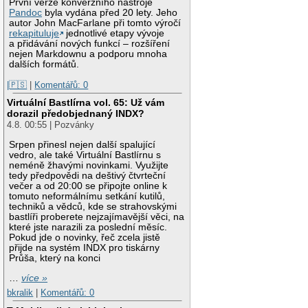
První verze konverzního nástroje
Pandoc
byla vydána před 20 lety. Jeho
autor John MacFarlane při tomto výročí
rekapituluje
jednotlivé etapy vývoje
a přidávání nových funkcí – rozšíření
nejen Markdownu a podporu mnoha
dalších formátů.
|🇵🇸
|
Komentářů: 0
Virtuální Bastlírna vol. 65: Už vám
dorazil předobjednaný INDX?
4.8. 00:55 | Pozvánky
Srpen přinesl nejen další spalující
vedro, ale také Virtuální Bastlírnu s
neméně žhavými novinkami. Využijte
tedy předpovědi na deštivý čtvrteční
večer a od 20:00 se připojte online k
tomuto neformálnímu setkání kutilů,
techniků a vědců, kde se strahovskými
bastlíři proberete nejzajímavější věci, na
které jste narazili za poslední měsíc.
Pokud jde o novinky, řeč zcela jistě
přijde na systém INDX pro tiskárny
Průša, který na konci
…
více »
bkralik
|
Komentářů: 0