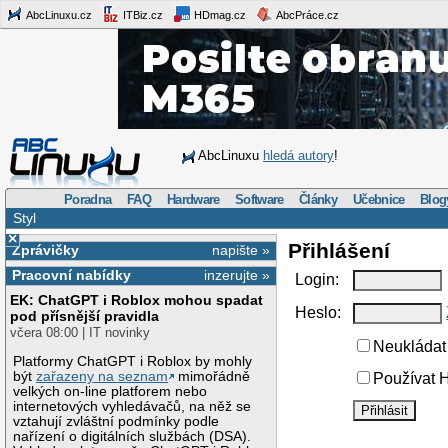
AbcLinuxu.cz
ITBiz.cz
HDmag.cz
AbcPráce.cz
AbcLinuxu
hledá autory
!
Poradna
FAQ
Hardware
Software
Články
Učebnice
Blog
Styl
×
Přihlášení
Zprávičky
napište »
Pracovní nabídky
inzerujte »
Login:
EK: ChatGPT i Roblox mohou spadat
Heslo:
pod přísnější pravidla
včera 08:00 | IT novinky
Neukládat 
Platformy ChatGPT i Roblox by mohly
být
zařazeny na seznam
mimořádně
Používat H
velkých on-line platforem nebo
internetových vyhledávačů, na něž se
vztahují zvláštní podmínky podle
nařízení o digitálních službách (DSA).