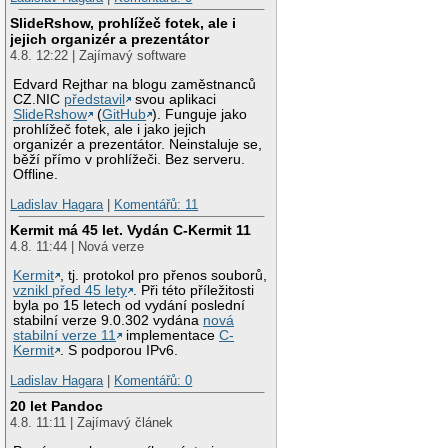
SlideRshow, prohlížeč fotek, ale i
jejich organizér a prezentátor
4.8. 12:22 | Zajímavý software
Edvard Rejthar na blogu zaměstnanců
CZ.NIC
představil
svou aplikaci
SlideRshow
(
GitHub
). Funguje jako
prohlížeč fotek, ale i jako jejich
organizér a prezentátor. Neinstaluje se,
běží přímo v prohlížeči. Bez serveru.
Offline.
Ladislav Hagara
|
Komentářů: 11
Kermit má 45 let. Vydán C-Kermit 11
4.8. 11:44 | Nová verze
Kermit
, tj. protokol pro přenos souborů,
vznikl před 45 lety
. Při této příležitosti
byla po 15 letech od vydání poslední
stabilní verze 9.0.302 vydána
nová
stabilní verze 11
implementace
C-
Kermit
. S podporou IPv6.
Ladislav Hagara
|
Komentářů: 0
20 let Pandoc
4.8. 11:11 | Zajímavý článek