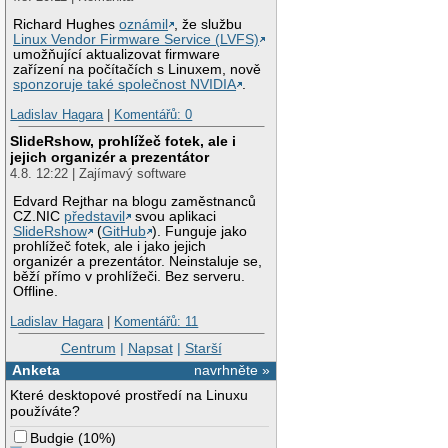
Richard Hughes
oznámil
, že službu
Linux Vendor Firmware Service (LVFS)
umožňující aktualizovat firmware
zařízení na počítačích s Linuxem, nově
sponzoruje také společnost NVIDIA
.
Ladislav Hagara
|
Komentářů: 0
SlideRshow, prohlížeč fotek, ale i
jejich organizér a prezentátor
4.8. 12:22 | Zajímavý software
Edvard Rejthar na blogu zaměstnanců
CZ.NIC
představil
svou aplikaci
SlideRshow
(
GitHub
). Funguje jako
prohlížeč fotek, ale i jako jejich
organizér a prezentátor. Neinstaluje se,
běží přímo v prohlížeči. Bez serveru.
Offline.
Ladislav Hagara
|
Komentářů: 11
Centrum
|
Napsat
|
Starší
Anketa
navrhněte »
Které desktopové prostředí na Linuxu
používáte?
Budgie
(
10%
)