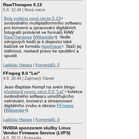
RawTherapee 5.13
5.8. 12:44 | Nová verze
Byla vydána nová verze 5.13
svobodného multiplatformního softwaru
pro konverzi a zpracování digitálních
fotografií primárně ve formátů RAW
RawTherapee
(
Wikipedie
). Vedle
zdrojových kódů je k dispozici také
balíček ve formátu
AppImage
. Stačí jej
stáhnout, nastavit právo ke spuštění a
spustit.
Ladislav Hagara
|
Komentářů: 0
FFmpeg 9.0 "Lei"
4.8. 20:44 | Zajímavý článek
Jean-Baptiste Kempf na svém blogu
představil novou verzi 9.0 "Lei"
kolekce
svobodného softwaru umožňujícího
nahrávání, konverzi a streamovaní
digitálního zvuku a obrazu
FFmpeg
(
Wikipedie
).
Ladislav Hagara
|
Komentářů: 0
NVIDIA sponzorem služby Linux
Vendor Firmware Service (LVFS)
4.8. 20:11 | Komunita