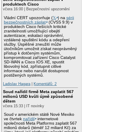
produktech Cisco
včera 16:00 | Bezpečnostní upozornění
Vládní CERT upozorňuje (
𝕏
) na
sérii
bezpečnostních záplat
(CVSS 9.9) v
produktech Cisco řešících kritické
zranitelnosti umožňující obejití
autentizace, eskalaci oprávnění,
vzdálené spuštění kódu a odepření
služby. Úspěšné zneužití může
útočníkům umožnit získat neoprávněný
přístup k dotčeným systémům,
kompromitovat zařízení Cisco Catalyst
SD-WAN a Cisco IOS XE, spustit
libovolný kód, zpřístupnit citlivé
informace nebo narušit dostupnost
postižených systémů.
Ladislav Hagara
|
Komentářů: 2
Soud nařídil firmě Meta zaplatit 567
milionů USD kvůli újmě způsobené
dětem
včera 15:33 | IT novinky
Soud v americkém státě Nové Mexiko
ve čtvrtek
nařídil
internetové
společnosti Meta Platforms zaplatit 567
milionů dolarů (téměř 12 miliard Kč) za