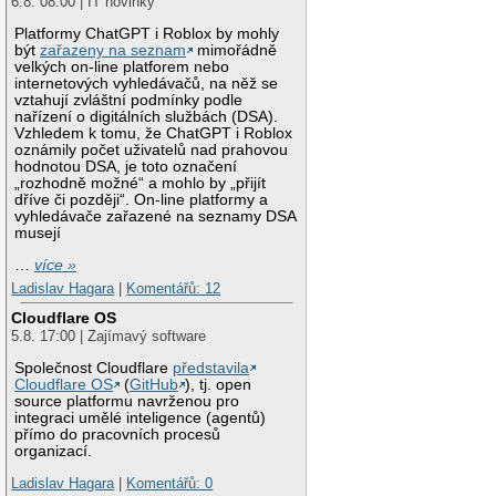
6.8. 08:00 | IT novinky
Platformy ChatGPT i Roblox by mohly
být
zařazeny na seznam
mimořádně
velkých on-line platforem nebo
internetových vyhledávačů, na něž se
vztahují zvláštní podmínky podle
nařízení o digitálních službách (DSA).
Vzhledem k tomu, že ChatGPT i Roblox
oznámily počet uživatelů nad prahovou
hodnotou DSA, je toto označení
„rozhodně možné“ a mohlo by „přijít
dříve či později“. On-line platformy a
vyhledávače zařazené na seznamy DSA
musejí
…
více »
Ladislav Hagara
|
Komentářů: 12
Cloudflare OS
5.8. 17:00 | Zajímavý software
Společnost Cloudflare
představila
Cloudflare OS
(
GitHub
), tj. open
source platformu navrženou pro
integraci umělé inteligence (agentů)
přímo do pracovních procesů
organizací.
Ladislav Hagara
|
Komentářů: 0