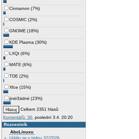
Cinnamon
(
7%
)
COSMIC
(
2%
)
GNOME
(
18%
)
KDE Plasma
(
30%
)
LXQt
(
6%
)
MATE
(
6%
)
TDE
(
2%
)
Xfce
(
15%
)
jiné/žádné
(
23%
)
Celkem 2351 hlasů
Komentářů: 30
, poslední 3.4. 20:20
Rozcestník
AbcLinuxu
Událo se v týdnu 32/2026