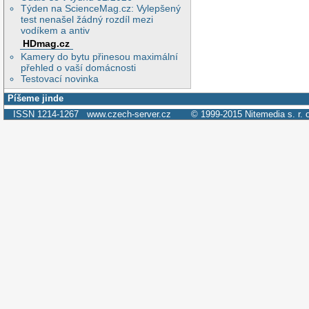
Týden na ScienceMag.cz: Vylepšený
test nenašel žádný rozdíl mezi
vodíkem a antiv
HDmag.cz
Kamery do bytu přinesou maximální
přehled o vaší domácnosti
Testovací novinka
Píšeme jinde
ISSN 1214-1267
www.czech-server.cz
© 1999-2015
Nitemedia s. r. 