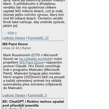
újmy, které její platformy působí mladým
lidem. S přihlédnutím k dřívějšímu
verdiktu tak má společnost celkem
zaplatit 942 milionů dolarů, což je malý
zlomek jejího ročního výnosu, který loni
činil 60 miliard dolarů. Čtvrteční verdikt
firmě také nařizuje, aby změnila způsob,
jakým její
…
více »
Ladislav Hagara
|
Komentářů: 13
MS Paint Doom
včera 12:44 | Humor
Mark Russinovich (CTO v Microsoft
Azure) se
na LinkedIn pochlubil
svým
projektem
MS Paint Doom
napsaným
pomocí Claude. Hru Doom umožňuje
hrát v programu Malování (Microsoft
Paint). Malování funguje jako monitor.
Herní engine (ViZDoom) běží na pozadí
a každý vykreslený snímek hry vkládá
automaticky přes schránku (clipboard)
do Malování.
Ladislav Hagara
|
Komentářů: 3
EK: ChatGPT i Roblox mohou spadat
pod přísnější pravidla