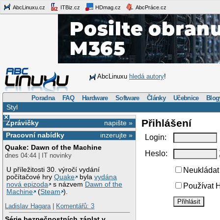
AbcLinuxu.cz
ITBiz.cz
HDmag.cz
AbcPráce.cz
AbcLinuxu
hledá autory
!
Poradna
FAQ
Hardware
Software
Články
Učebnice
Blog
Styl
×
Přihlášení
Zprávičky
napište »
Pracovní nabídky
inzerujte »
Login:
Quake: Dawn of the Machine
Heslo:
dnes 04:44 | IT novinky
U příležitosti 30. výročí vydání
Neukládat 
počítačové hry
Quake
byla
vydána
nová epizoda
s názvem
Dawn of the
Používat H
Machine
(
Steam
).
Ladislav Hagara
|
Komentářů: 3
Série bezpečnostních záplat v