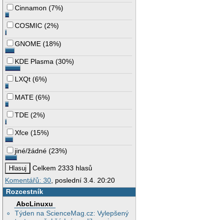
Cinnamon
(
7%
)
COSMIC
(
2%
)
GNOME
(
18%
)
KDE Plasma
(
30%
)
LXQt
(
6%
)
MATE
(
6%
)
TDE
(
2%
)
Xfce
(
15%
)
jiné/žádné
(
23%
)
Celkem 2333 hlasů
Komentářů: 30
, poslední 3.4. 20:20
Rozcestník
AbcLinuxu
Týden na ScienceMag.cz: Vylepšený