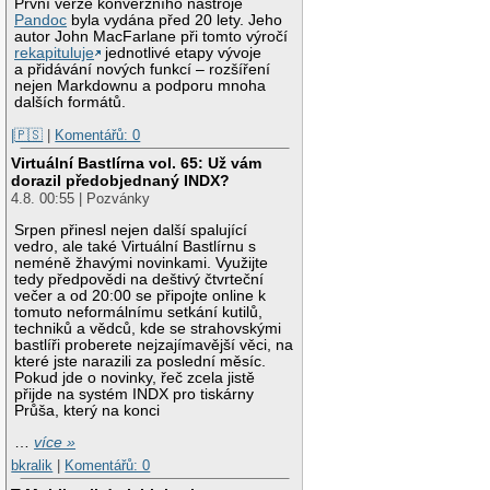
První verze konverzního nástroje
Pandoc
byla vydána před 20 lety. Jeho
autor John MacFarlane při tomto výročí
rekapituluje
jednotlivé etapy vývoje
a přidávání nových funkcí – rozšíření
nejen Markdownu a podporu mnoha
dalších formátů.
|🇵🇸
|
Komentářů: 0
Virtuální Bastlírna vol. 65: Už vám
dorazil předobjednaný INDX?
4.8. 00:55 | Pozvánky
Srpen přinesl nejen další spalující
vedro, ale také Virtuální Bastlírnu s
neméně žhavými novinkami. Využijte
tedy předpovědi na deštivý čtvrteční
večer a od 20:00 se připojte online k
tomuto neformálnímu setkání kutilů,
techniků a vědců, kde se strahovskými
bastlíři proberete nejzajímavější věci, na
které jste narazili za poslední měsíc.
Pokud jde o novinky, řeč zcela jistě
přijde na systém INDX pro tiskárny
Průša, který na konci
…
více »
bkralik
|
Komentářů: 0