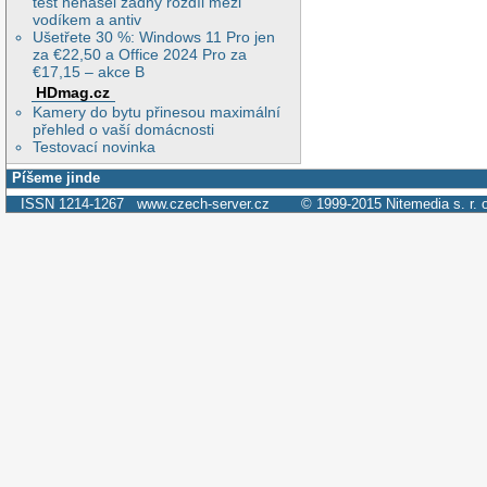
test nenašel žádný rozdíl mezi
vodíkem a antiv
Ušetřete 30 %: Windows 11 Pro jen
za €22,50 a Office 2024 Pro za
€17,15 – akce B
HDmag.cz
Kamery do bytu přinesou maximální
přehled o vaší domácnosti
Testovací novinka
Píšeme jinde
ISSN 1214-1267
www.czech-server.cz
© 1999-2015
Nitemedia s. r. 