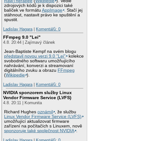
RawTherapee
(
Wikipedie
). Vedle
zdrojových kódů je k dispozici také
balíček ve formátu
AppImage
. Stačí jej
stáhnout, nastavit právo ke spuštění a
spustit.
Ladislav Hagara
|
Komentářů: 0
FFmpeg 9.0 "Lei"
4.8. 20:44 | Zajímavý článek
Jean-Baptiste Kempf na svém blogu
představil novou verzi 9.0 "Lei"
kolekce
svobodného softwaru umožňujícího
nahrávání, konverzi a streamovaní
digitálního zvuku a obrazu
FFmpeg
(
Wikipedie
).
Ladislav Hagara
|
Komentářů: 0
NVIDIA sponzorem služby Linux
Vendor Firmware Service (LVFS)
4.8. 20:11 | Komunita
Richard Hughes
oznámil
, že službu
Linux Vendor Firmware Service (LVFS)
umožňující aktualizovat firmware
zařízení na počítačích s Linuxem, nově
sponzoruje také společnost NVIDIA
.
Ladislav Hagara
|
Komentářů: 0