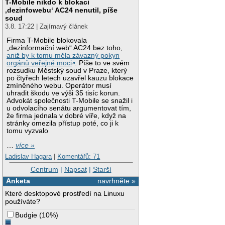
T-Mobile nikdo k blokaci
‚dezinfowebu‘ AC24 nenutil, píše
soud
3.8. 17:22 | Zajímavý článek
Firma T-Mobile blokovala
„dezinformační web“ AC24 bez toho,
aniž by k tomu měla závazný pokyn
orgánů veřejné moci
. Píše to ve svém
rozsudku Městský soud v Praze, který
po čtyřech letech uzavřel kauzu blokace
zmíněného webu. Operátor musí
uhradit škodu ve výši 35 tisíc korun.
Advokát společnosti T-Mobile se snažil i
u odvolacího senátu argumentovat tím,
že firma jednala v dobré víře, když na
stránky omezila přístup poté, co ji k
tomu vyzvalo
…
více »
Ladislav Hagara
|
Komentářů: 71
Centrum
|
Napsat
|
Starší
Anketa
navrhněte »
Které desktopové prostředí na Linuxu
používáte?
Budgie
(
10%
)