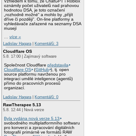
Vzhledem k tomu, že ChatGPT i Roblox
oznámily počet uživatelů nad prahovou
hodnotou DSA, je toto označení
„rozhodně možné“ a mohlo by „přijít
dříve či později“. On-line platformy a
vyhledávače zařazené na seznamy DSA
musejí
…
více »
Ladislav Hagara
|
Komentářů: 3
Cloudflare OS
5.8. 17:00 | Zajímavý software
Společnost Cloudflare
představila
Cloudflare OS
(
GitHub
), tj. open
source platformu navrženou pro
integraci umělé inteligence (agentů)
přímo do pracovních procesů
organizací.
Ladislav Hagara
|
Komentářů: 0
RawTherapee 5.13
5.8. 12:44 | Nová verze
Byla vydána nová verze 5.13
svobodného multiplatformního softwaru
pro konverzi a zpracování digitálních
fotografií primárně ve formátů RAW