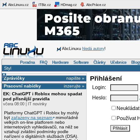
AbcLinuxu.cz
ITBiz.cz
HDmag.cz
AbcPráce.cz
AbcLinuxu
hledá autory
!
Poradna
FAQ
Hardware
Software
Články
Učebnice
Blog
Styl
×
Přihlášení
Zprávičky
napište »
Pracovní nabídky
inzerujte »
Login:
EK: ChatGPT i Roblox mohou spadat
Heslo:
pod přísnější pravidla
včera 08:00 | IT novinky
Neukládat 
Platformy ChatGPT i Roblox by mohly
být
zařazeny na seznam
mimořádně
Používat H
velkých on-line platforem nebo
internetových vyhledávačů, na něž se
vztahují zvláštní podmínky podle
nařízení o digitálních službách (DSA).