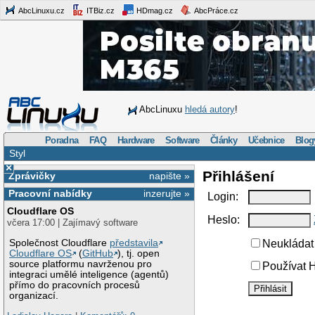
AbcLinuxu.cz
ITBiz.cz
HDmag.cz
AbcPráce.cz
AbcLinuxu
hledá autory
!
Poradna
FAQ
Hardware
Software
Články
Učebnice
Blog
Styl
×
Přihlášení
Zprávičky
napište »
Pracovní nabídky
inzerujte »
Login:
Cloudflare OS
Heslo:
včera 17:00 | Zajímavý software
Společnost Cloudflare
představila
Neukládat 
Cloudflare OS
(
GitHub
), tj. open
source platformu navrženou pro
Používat H
integraci umělé inteligence (agentů)
přímo do pracovních procesů
organizací.