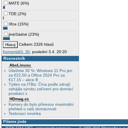
MATE
(
6%
)
TDE
(
2%
)
Xfce
(
15%
)
jiné/žádné
(
23%
)
Celkem 2326 hlasů
Komentářů: 30
, poslední 3.4. 20:20
Rozcestník
AbcLinuxu
Ušetřete 30 %: Windows 11 Pro jen
za €22,50 a Office 2024 Pro za
€17,15 – akce B
Týden na ITBiz: Čína podle zdrojů
zahájila výrobu zařízení pro domácí
produkci v
HDmag.cz
Kamery do bytu přinesou maximální
přehled o vaší domácnosti
Testovací novinka
Píšeme jinde