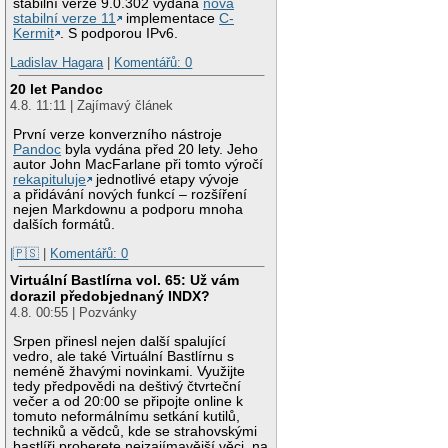
stabilní verze 9.0.302 vydána
nová
stabilní verze 11
implementace
C-
Kermit
. S podporou IPv6.
Ladislav Hagara
|
Komentářů: 0
20 let Pandoc
4.8. 11:11 | Zajímavý článek
První verze konverzního nástroje
Pandoc
byla vydána před 20 lety. Jeho
autor John MacFarlane při tomto výročí
rekapituluje
jednotlivé etapy vývoje
a přidávání nových funkcí – rozšíření
nejen Markdownu a podporu mnoha
dalších formátů.
|🇵🇸
|
Komentářů: 0
Virtuální Bastlírna vol. 65: Už vám
dorazil předobjednaný INDX?
4.8. 00:55 | Pozvánky
Srpen přinesl nejen další spalující
vedro, ale také Virtuální Bastlírnu s
neméně žhavými novinkami. Využijte
tedy předpovědi na deštivý čtvrteční
večer a od 20:00 se připojte online k
tomuto neformálnímu setkání kutilů,
techniků a vědců, kde se strahovskými
bastlíři proberete nejzajímavější věci, na