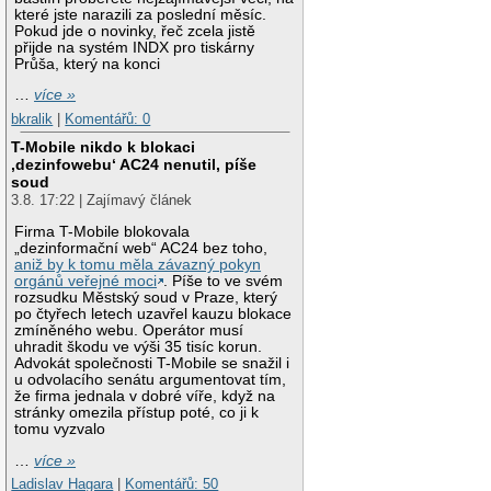
které jste narazili za poslední měsíc.
Pokud jde o novinky, řeč zcela jistě
přijde na systém INDX pro tiskárny
Průša, který na konci
…
více »
bkralik
|
Komentářů: 0
T-Mobile nikdo k blokaci
‚dezinfowebu‘ AC24 nenutil, píše
soud
3.8. 17:22 | Zajímavý článek
Firma T-Mobile blokovala
„dezinformační web“ AC24 bez toho,
aniž by k tomu měla závazný pokyn
orgánů veřejné moci
. Píše to ve svém
rozsudku Městský soud v Praze, který
po čtyřech letech uzavřel kauzu blokace
zmíněného webu. Operátor musí
uhradit škodu ve výši 35 tisíc korun.
Advokát společnosti T-Mobile se snažil i
u odvolacího senátu argumentovat tím,
že firma jednala v dobré víře, když na
stránky omezila přístup poté, co ji k
tomu vyzvalo
…
více »
Ladislav Hagara
|
Komentářů: 50