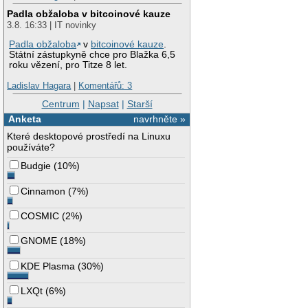
Padla obžaloba v bitcoinové kauze
3.8. 16:33 | IT novinky
Padla obžaloba
v
bitcoinové kauze
.
Státní zástupkyně chce pro Blažka 6,5
roku vězení, pro Titze 8 let.
Ladislav Hagara
|
Komentářů: 3
Centrum
|
Napsat
|
Starší
Anketa
navrhněte »
Které desktopové prostředí na Linuxu
používáte?
Budgie
(
10%
)
Cinnamon
(
7%
)
COSMIC
(
2%
)
GNOME
(
18%
)
KDE Plasma
(
30%
)
LXQt
(
6%
)