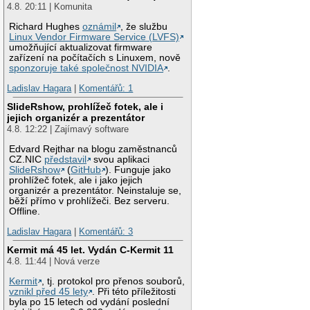
4.8. 20:11 | Komunita
Richard Hughes
oznámil
, že službu
Linux Vendor Firmware Service (LVFS)
umožňující aktualizovat firmware
zařízení na počítačích s Linuxem, nově
sponzoruje také společnost NVIDIA
.
Ladislav Hagara
|
Komentářů: 1
SlideRshow, prohlížeč fotek, ale i
jejich organizér a prezentátor
4.8. 12:22 | Zajímavý software
Edvard Rejthar na blogu zaměstnanců
CZ.NIC
představil
svou aplikaci
SlideRshow
(
GitHub
). Funguje jako
prohlížeč fotek, ale i jako jejich
organizér a prezentátor. Neinstaluje se,
běží přímo v prohlížeči. Bez serveru.
Offline.
Ladislav Hagara
|
Komentářů: 3
Kermit má 45 let. Vydán C-Kermit 11
4.8. 11:44 | Nová verze
Kermit
, tj. protokol pro přenos souborů,
vznikl před 45 lety
. Při této příležitosti
byla po 15 letech od vydání poslední