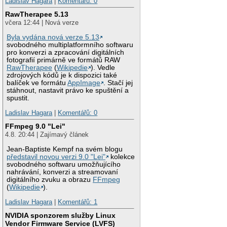
Ladislav Hagara
|
Komentářů: 0
RawTherapee 5.13
včera 12:44 | Nová verze
Byla vydána nová verze 5.13
svobodného multiplatformního softwaru
pro konverzi a zpracování digitálních
fotografií primárně ve formátů RAW
RawTherapee
(
Wikipedie
). Vedle
zdrojových kódů je k dispozici také
balíček ve formátu
AppImage
. Stačí jej
stáhnout, nastavit právo ke spuštění a
spustit.
Ladislav Hagara
|
Komentářů: 0
FFmpeg 9.0 "Lei"
4.8. 20:44 | Zajímavý článek
Jean-Baptiste Kempf na svém blogu
představil novou verzi 9.0 "Lei"
kolekce
svobodného softwaru umožňujícího
nahrávání, konverzi a streamovaní
digitálního zvuku a obrazu
FFmpeg
(
Wikipedie
).
Ladislav Hagara
|
Komentářů: 1
NVIDIA sponzorem služby Linux
Vendor Firmware Service (LVFS)