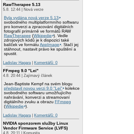
RawTherapee 5.13
5.8. 12:44 | Nová verze
Byla vydána nová verze 5.13
svobodného multiplatformního softwaru
pro konverzi a zpracování digitálních
fotografií primárně ve formátů RAW
RawTherapee
(
Wikipedie
). Vedle
zdrojových kódů je k dispozici také
balíček ve formátu
AppImage
. Stačí jej
stáhnout, nastavit právo ke spuštění a
spustit.
Ladislav Hagara
|
Komentářů: 0
FFmpeg 9.0 "Lei"
4.8. 20:44 | Zajímavý článek
Jean-Baptiste Kempf na svém blogu
představil novou verzi 9.0 "Lei"
kolekce
svobodného softwaru umožňujícího
nahrávání, konverzi a streamovaní
digitálního zvuku a obrazu
FFmpeg
(
Wikipedie
).
Ladislav Hagara
|
Komentářů: 0
NVIDIA sponzorem služby Linux
Vendor Firmware Service (LVFS)
4.8. 20:11 | Komunita