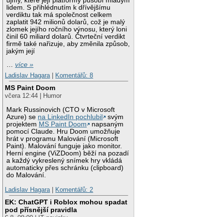
újmy, které její platformy působí mladým
lidem. S přihlédnutím k dřívějšímu
verdiktu tak má společnost celkem
zaplatit 942 milionů dolarů, což je malý
zlomek jejího ročního výnosu, který loni
činil 60 miliard dolarů. Čtvrteční verdikt
firmě také nařizuje, aby změnila způsob,
jakým její
…
více »
Ladislav Hagara
|
Komentářů: 8
MS Paint Doom
včera 12:44 | Humor
Mark Russinovich (CTO v Microsoft
Azure) se
na LinkedIn pochlubil
svým
projektem
MS Paint Doom
napsaným
pomocí Claude. Hru Doom umožňuje
hrát v programu Malování (Microsoft
Paint). Malování funguje jako monitor.
Herní engine (ViZDoom) běží na pozadí
a každý vykreslený snímek hry vkládá
automaticky přes schránku (clipboard)
do Malování.
Ladislav Hagara
|
Komentářů: 2
EK: ChatGPT i Roblox mohou spadat
pod přísnější pravidla