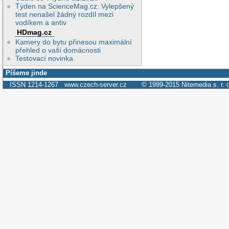
Týden na ScienceMag.cz: Vylepšený
test nenašel žádný rozdíl mezi
vodíkem a antiv
HDmag.cz
Kamery do bytu přinesou maximální
přehled o vaší domácnosti
Testovací novinka
Píšeme jinde
ISSN 1214-1267
www.czech-server.cz
© 1999-2015
Nitemedia s. r. 