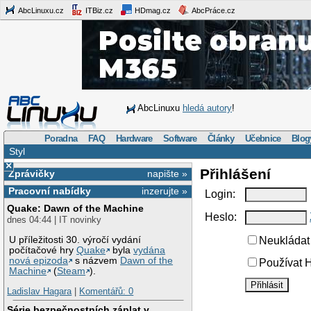
AbcLinuxu.cz
ITBiz.cz
HDmag.cz
AbcPráce.cz
AbcLinuxu
hledá autory
!
Poradna
FAQ
Hardware
Software
Články
Učebnice
Blog
Styl
×
Přihlášení
Zprávičky
napište »
Pracovní nabídky
inzerujte »
Login:
Quake: Dawn of the Machine
Heslo:
dnes 04:44 | IT novinky
U příležitosti 30. výročí vydání
Neukládat 
počítačové hry
Quake
byla
vydána
nová epizoda
s názvem
Dawn of the
Používat H
Machine
(
Steam
).
Ladislav Hagara
|
Komentářů: 0
Série bezpečnostních záplat v