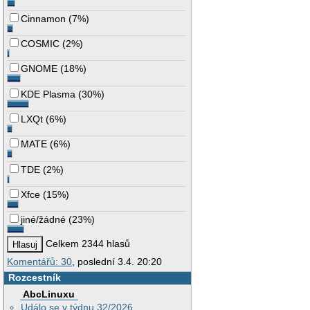
Cinnamon
(
7%
)
COSMIC
(
2%
)
GNOME
(
18%
)
KDE Plasma
(
30%
)
LXQt
(
6%
)
MATE
(
6%
)
TDE
(
2%
)
Xfce
(
15%
)
jiné/žádné
(
23%
)
Celkem 2344 hlasů
Komentářů: 30
, poslední 3.4. 20:20
Rozcestník
AbcLinuxu
Událo se v týdnu 32/2026