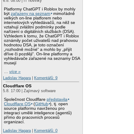
6.8. 08:00 | IT novinky
Platformy ChatGPT i Roblox by mohly
být
zařazeny na seznam
mimořádně
velkých on-line platforem nebo
internetových vyhledávačů, na něž se
vztahují zvláštní podmínky podle
nařízení o digitálních službách (DSA).
Vzhledem k tomu, že ChatGPT i Roblox
oznámily počet uživatelů nad prahovou
hodnotou DSA, je toto označení
„rozhodně možné“ a mohlo by „přijít
dříve či později“. On-line platformy a
vyhledávače zařazené na seznamy DSA
musejí
…
více »
Ladislav Hagara
|
Komentářů: 9
Cloudflare OS
5.8. 17:00 | Zajímavý software
Společnost Cloudflare
představila
Cloudflare OS
(
GitHub
), tj. open
source platformu navrženou pro
integraci umělé inteligence (agentů)
přímo do pracovních procesů
organizací.
Ladislav Hagara
|
Komentářů: 0