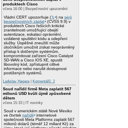
produktech Cisco
včera 16:00 | Bezpečnostní upozornění
Vládní CERT upozorňuje (
𝕏
) na
sérii
bezpečnostních záplat
(CVSS 9.9) v
produktech Cisco řešících kritické
zranitelnosti umožňující obejití
autentizace, eskalaci oprávnění,
vzdálené spuštění kódu a odepření
služby. Úspěšné zneužití může
útočníkům umožnit získat neoprávněný
přístup k dotčeným systémům,
kompromitovat zařízení Cisco Catalyst
SD-WAN a Cisco IOS XE, spustit
libovolný kód, zpřístupnit citlivé
informace nebo narušit dostupnost
postižených systémů.
Ladislav Hagara
|
Komentářů: 2
Soud nařídil firmě Meta zaplatit 567
milionů USD kvůli újmě způsobené
dětem
včera 15:33 | IT novinky
Soud v americkém státě Nové Mexiko
ve čtvrtek
nařídil
internetové
společnosti Meta Platforms zaplatit 567
milionů dolarů (téměř 12 miliard Kč) za