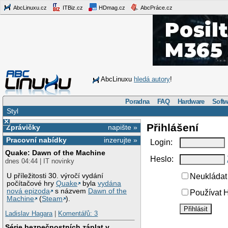
AbcLinuxu.cz
ITBiz.cz
HDmag.cz
AbcPráce.cz
AbcLinuxu
hledá autory
!
Poradna
FAQ
Hardware
Softw
Styl
×
Přihlášení
Zprávičky
napište »
Pracovní nabídky
inzerujte »
Login:
Quake: Dawn of the Machine
Heslo:
dnes 04:44 | IT novinky
U příležitosti 30. výročí vydání
Neukládat 
počítačové hry
Quake
byla
vydána
nová epizoda
s názvem
Dawn of the
Používat H
Machine
(
Steam
).
Ladislav Hagara
|
Komentářů: 3
Série bezpečnostních záplat v