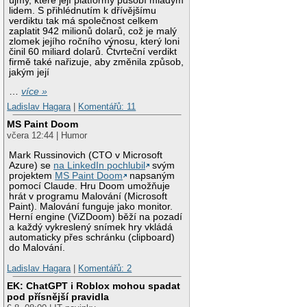
újmy, které její platformy působí mladým
lidem. S přihlédnutím k dřívějšímu
verdiktu tak má společnost celkem
zaplatit 942 milionů dolarů, což je malý
zlomek jejího ročního výnosu, který loni
činil 60 miliard dolarů. Čtvrteční verdikt
firmě také nařizuje, aby změnila způsob,
jakým její
…
více »
Ladislav Hagara
|
Komentářů: 11
MS Paint Doom
včera 12:44 | Humor
Mark Russinovich (CTO v Microsoft
Azure) se
na LinkedIn pochlubil
svým
projektem
MS Paint Doom
napsaným
pomocí Claude. Hru Doom umožňuje
hrát v programu Malování (Microsoft
Paint). Malování funguje jako monitor.
Herní engine (ViZDoom) běží na pozadí
a každý vykreslený snímek hry vkládá
automaticky přes schránku (clipboard)
do Malování.
Ladislav Hagara
|
Komentářů: 2
EK: ChatGPT i Roblox mohou spadat
pod přísnější pravidla