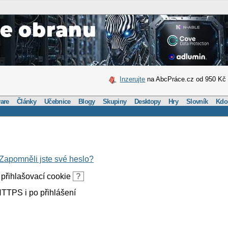
Inzerujte
na AbcPráce.cz od 950 Kč
are
Články
Učebnice
Blogy
Skupiny
Desktopy
Hry
Slovník
Kdo
Zapomněli jste své heslo?
přihlašovací cookie
?
TTPS i po přihlášení