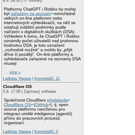
6.8. 08:00 | IT novinky
Platformy ChatGPT i Roblox by mohly
být
zařazeny na seznam
mimořádně
velkých on-line platforem nebo
internetových vyhledávačů, na něž se
vztahují zvláštní podmínky podle
nařízení o digitálních službách (DSA).
Vzhledem k tomu, že ChatGPT i Roblox
oznámily počet uživatelů nad prahovou
hodnotou DSA, je toto označení
„rozhodně možné“ a mohlo by „přijít
dříve či později“. On-line platformy a
vyhledávače zařazené na seznamy DSA
musejí
…
více »
Ladislav Hagara
|
Komentářů: 11
Cloudflare OS
5.8. 17:00 | Zajímavý software
Společnost Cloudflare
představila
Cloudflare OS
(
GitHub
), tj. open
source platformu navrženou pro
integraci umělé inteligence (agentů)
přímo do pracovních procesů
organizací.
Ladislav Hagara
|
Komentářů: 0