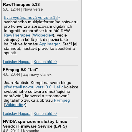
RawTherapee 5.13
5.8. 12:44 | Nová verze
Byla vydána nová verze 5.13
svobodného multiplatformního softwaru
pro konverzi a zpracování digitálních
fotografií primárně ve formátů RAW
RawTherapee
(
Wikipedie
). Vedle
zdrojových kódů je k dispozici také
balíček ve formátu
AppImage
. Stačí jej
stáhnout, nastavit právo ke spuštění a
spustit.
Ladislav Hagara
|
Komentářů: 0
FFmpeg 9.0 "Lei"
4.8. 20:44 | Zajímavý článek
Jean-Baptiste Kempf na svém blogu
představil novou verzi 9.0 "Lei"
kolekce
svobodného softwaru umožňujícího
nahrávání, konverzi a streamovaní
digitálního zvuku a obrazu
FFmpeg
(
Wikipedie
).
Ladislav Hagara
|
Komentářů: 0
NVIDIA sponzorem služby Linux
Vendor Firmware Service (LVFS)
4.8. 20:11 | Komunita