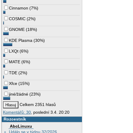
Cinnamon
(
7%
)
COSMIC
(
2%
)
GNOME
(
18%
)
KDE Plasma
(
30%
)
LXQt
(
6%
)
MATE
(
6%
)
TDE
(
2%
)
Xfce
(
15%
)
jiné/žádné
(
23%
)
Celkem 2351 hlasů
Komentářů: 30
, poslední 3.4. 20:20
Rozcestník
AbcLinuxu
Událo se v týdnu 32/2026