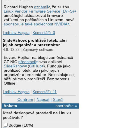
Richard Hughes
oznámil
, že službu
Linux Vendor Firmware Service (LVFS)
umožňující aktualizovat firmware
zařízení na počítačích s Linuxem, nově
sponzoruje také společnost NVIDIA
.
Ladislav Hagara
|
Komentářů: 0
SlideRshow, prohlížeč fotek, ale i
jejich organizér a prezentátor
4.8. 12:22 | Zajímavý software
Edvard Rejthar na blogu zaměstnanců
CZ.NIC
představil
svou aplikaci
SlideRshow
(
GitHub
). Funguje jako
prohlížeč fotek, ale i jako jejich
organizér a prezentátor. Neinstaluje se,
běží přímo v prohlížeči. Bez serveru.
Offline.
Ladislav Hagara
|
Komentářů: 11
Centrum
|
Napsat
|
Starší
Anketa
navrhněte »
Které desktopové prostředí na Linuxu
používáte?
Budgie
(
10%
)