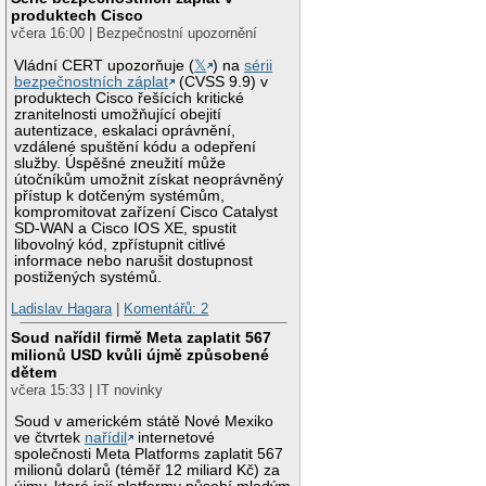
produktech Cisco
včera 16:00 | Bezpečnostní upozornění
Vládní CERT upozorňuje (
𝕏
) na
sérii
bezpečnostních záplat
(CVSS 9.9) v
produktech Cisco řešících kritické
zranitelnosti umožňující obejití
autentizace, eskalaci oprávnění,
vzdálené spuštění kódu a odepření
služby. Úspěšné zneužití může
útočníkům umožnit získat neoprávněný
přístup k dotčeným systémům,
kompromitovat zařízení Cisco Catalyst
SD-WAN a Cisco IOS XE, spustit
libovolný kód, zpřístupnit citlivé
informace nebo narušit dostupnost
postižených systémů.
Ladislav Hagara
|
Komentářů: 2
Soud nařídil firmě Meta zaplatit 567
milionů USD kvůli újmě způsobené
dětem
včera 15:33 | IT novinky
Soud v americkém státě Nové Mexiko
ve čtvrtek
nařídil
internetové
společnosti Meta Platforms zaplatit 567
milionů dolarů (téměř 12 miliard Kč) za