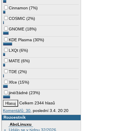
Cinnamon
(
7%
)
COSMIC
(
2%
)
GNOME
(
18%
)
KDE Plasma
(
30%
)
LXQt
(
6%
)
MATE
(
6%
)
TDE
(
2%
)
Xfce
(
15%
)
jiné/žádné
(
23%
)
Celkem 2344 hlasů
Komentářů: 30
, poslední 3.4. 20:20
Rozcestník
AbcLinuxu
Událo se v týdnu 32/2026