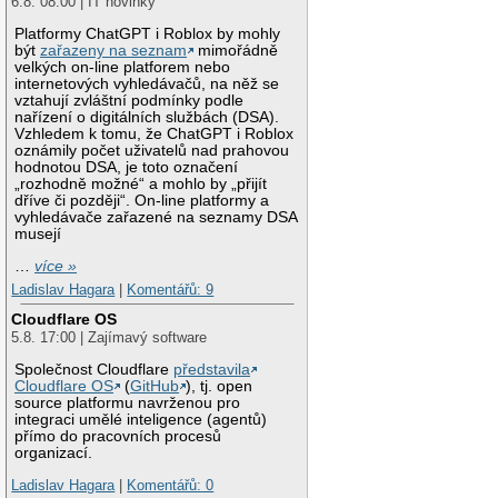
6.8. 08:00 | IT novinky
Platformy ChatGPT i Roblox by mohly
být
zařazeny na seznam
mimořádně
velkých on-line platforem nebo
internetových vyhledávačů, na něž se
vztahují zvláštní podmínky podle
nařízení o digitálních službách (DSA).
Vzhledem k tomu, že ChatGPT i Roblox
oznámily počet uživatelů nad prahovou
hodnotou DSA, je toto označení
„rozhodně možné“ a mohlo by „přijít
dříve či později“. On-line platformy a
vyhledávače zařazené na seznamy DSA
musejí
…
více »
Ladislav Hagara
|
Komentářů: 9
Cloudflare OS
5.8. 17:00 | Zajímavý software
Společnost Cloudflare
představila
Cloudflare OS
(
GitHub
), tj. open
source platformu navrženou pro
integraci umělé inteligence (agentů)
přímo do pracovních procesů
organizací.
Ladislav Hagara
|
Komentářů: 0