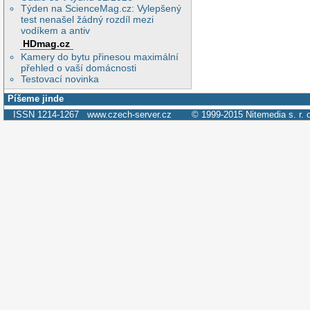
Týden na ScienceMag.cz: Vylepšený
test nenašel žádný rozdíl mezi
vodíkem a antiv
HDmag.cz
Kamery do bytu přinesou maximální
přehled o vaší domácnosti
Testovací novinka
Píšeme jinde
ISSN 1214-1267
www.czech-server.cz
© 1999-2015
Nitemedia s. r. 