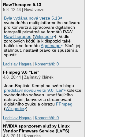
RawTherapee 5.13
5.8. 12:44 | Nová verze
Byla vydána nová verze 5.13
svobodného multiplatformního softwaru
pro konverzi a zpracování digitálních
fotografií primárně ve formátů RAW
RawTherapee
(
Wikipedie
). Vedle
zdrojových kódů je k dispozici také
balíček ve formátu
AppImage
. Stačí jej
stáhnout, nastavit právo ke spuštění a
spustit.
Ladislav Hagara
|
Komentářů: 0
FFmpeg 9.0 "Lei"
4.8. 20:44 | Zajímavý článek
Jean-Baptiste Kempf na svém blogu
představil novou verzi 9.0 "Lei"
kolekce
svobodného softwaru umožňujícího
nahrávání, konverzi a streamovaní
digitálního zvuku a obrazu
FFmpeg
(
Wikipedie
).
Ladislav Hagara
|
Komentářů: 0
NVIDIA sponzorem služby Linux
Vendor Firmware Service (LVFS)
4.8. 20:11 | Komunita