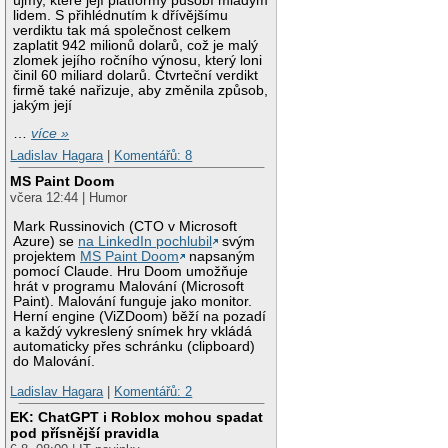
újmy, které její platformy působí mladým
lidem. S přihlédnutím k dřívějšímu
verdiktu tak má společnost celkem
zaplatit 942 milionů dolarů, což je malý
zlomek jejího ročního výnosu, který loni
činil 60 miliard dolarů. Čtvrteční verdikt
firmě také nařizuje, aby změnila způsob,
jakým její
…
více »
Ladislav Hagara
|
Komentářů: 8
MS Paint Doom
včera 12:44 | Humor
Mark Russinovich (CTO v Microsoft
Azure) se
na LinkedIn pochlubil
svým
projektem
MS Paint Doom
napsaným
pomocí Claude. Hru Doom umožňuje
hrát v programu Malování (Microsoft
Paint). Malování funguje jako monitor.
Herní engine (ViZDoom) běží na pozadí
a každý vykreslený snímek hry vkládá
automaticky přes schránku (clipboard)
do Malování.
Ladislav Hagara
|
Komentářů: 2
EK: ChatGPT i Roblox mohou spadat
pod přísnější pravidla