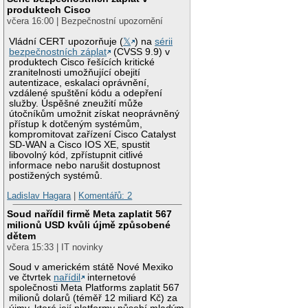
produktech Cisco
včera 16:00 | Bezpečnostní upozornění
Vládní CERT upozorňuje (
𝕏
) na
sérii
bezpečnostních záplat
(CVSS 9.9) v
produktech Cisco řešících kritické
zranitelnosti umožňující obejití
autentizace, eskalaci oprávnění,
vzdálené spuštění kódu a odepření
služby. Úspěšné zneužití může
útočníkům umožnit získat neoprávněný
přístup k dotčeným systémům,
kompromitovat zařízení Cisco Catalyst
SD-WAN a Cisco IOS XE, spustit
libovolný kód, zpřístupnit citlivé
informace nebo narušit dostupnost
postižených systémů.
Ladislav Hagara
|
Komentářů: 2
Soud nařídil firmě Meta zaplatit 567
milionů USD kvůli újmě způsobené
dětem
včera 15:33 | IT novinky
Soud v americkém státě Nové Mexiko
ve čtvrtek
nařídil
internetové
společnosti Meta Platforms zaplatit 567
milionů dolarů (téměř 12 miliard Kč) za