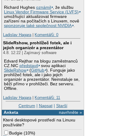
Richard Hughes
oznámil
, že službu
Linux Vendor Firmware Service (LVFS)
umožňující aktualizovat firmware
zařízení na počítačích s Linuxem, nově
sponzoruje také společnost NVIDIA
.
Ladislav Hagara
|
Komentářů: 0
SlideRshow, prohlížeč fotek, ale i
jejich organizér a prezentátor
4.8. 12:22 | Zajímavý software
Edvard Rejthar na blogu zaměstnanců
CZ.NIC
představil
svou aplikaci
SlideRshow
(
GitHub
). Funguje jako
prohlížeč fotek, ale i jako jejich
organizér a prezentátor. Neinstaluje se,
běží přímo v prohlížeči. Bez serveru.
Offline.
Ladislav Hagara
|
Komentářů: 11
Centrum
|
Napsat
|
Starší
Anketa
navrhněte »
Které desktopové prostředí na Linuxu
používáte?
Budgie
(
10%
)