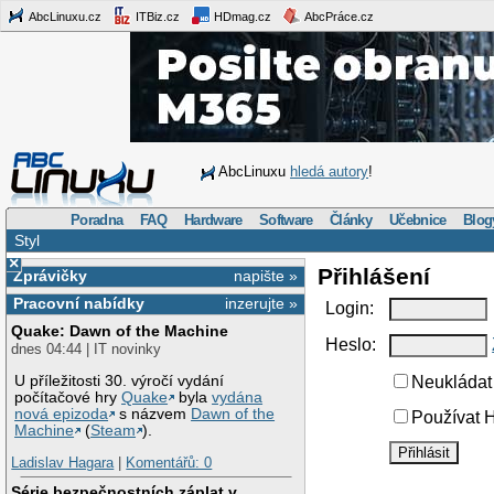
AbcLinuxu.cz
ITBiz.cz
HDmag.cz
AbcPráce.cz
AbcLinuxu
hledá autory
!
Poradna
FAQ
Hardware
Software
Články
Učebnice
Blog
Styl
×
Přihlášení
Zprávičky
napište »
Pracovní nabídky
inzerujte »
Login:
Quake: Dawn of the Machine
Heslo:
dnes 04:44 | IT novinky
U příležitosti 30. výročí vydání
Neukládat 
počítačové hry
Quake
byla
vydána
nová epizoda
s názvem
Dawn of the
Používat H
Machine
(
Steam
).
Ladislav Hagara
|
Komentářů: 0
Série bezpečnostních záplat v