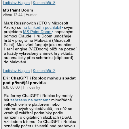
Ladislav Hagara
|
Komentářů: 8
MS Paint Doom
včera 12:44 | Humor
Mark Russinovich (CTO v Microsoft
Azure) se
na LinkedIn pochlubil
svým
projektem
MS Paint Doom
napsaným
pomocí Claude. Hru Doom umožňuje
hrát v programu Malování (Microsoft
Paint). Malování funguje jako monitor.
Herní engine (ViZDoom) běží na pozadí
a každý vykreslený snímek hry vkládá
automaticky přes schránku (clipboard)
do Malování.
Ladislav Hagara
|
Komentářů: 2
EK: ChatGPT i Roblox mohou spadat
pod přísnější pravidla
6.8. 08:00 | IT novinky
Platformy ChatGPT i Roblox by mohly
být
zařazeny na seznam
mimořádně
velkých on-line platforem nebo
internetových vyhledávačů, na něž se
vztahují zvláštní podmínky podle
nařízení o digitálních službách (DSA).
Vzhledem k tomu, že ChatGPT i Roblox
oznámily počet uživatelů nad prahovou