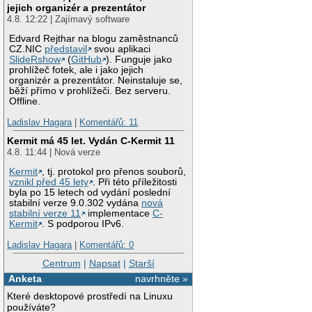
jejich organizér a prezentátor
4.8. 12:22 | Zajímavý software
Edvard Rejthar na blogu zaměstnanců
CZ.NIC
představil
svou aplikaci
SlideRshow
(
GitHub
). Funguje jako
prohlížeč fotek, ale i jako jejich
organizér a prezentátor. Neinstaluje se,
běží přímo v prohlížeči. Bez serveru.
Offline.
Ladislav Hagara
|
Komentářů: 11
Kermit má 45 let. Vydán C-Kermit 11
4.8. 11:44 | Nová verze
Kermit
, tj. protokol pro přenos souborů,
vznikl před 45 lety
. Při této příležitosti
byla po 15 letech od vydání poslední
stabilní verze 9.0.302 vydána
nová
stabilní verze 11
implementace
C-
Kermit
. S podporou IPv6.
Ladislav Hagara
|
Komentářů: 0
Centrum
|
Napsat
|
Starší
Anketa
navrhněte »
Které desktopové prostředí na Linuxu
používáte?