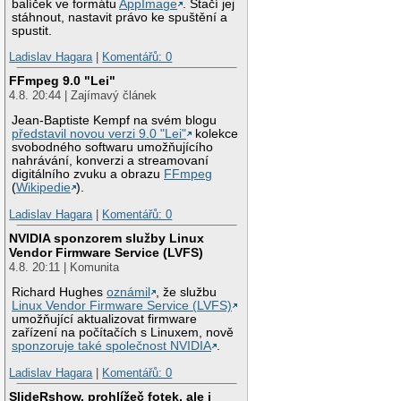
balíček ve formátu
AppImage
. Stačí jej
stáhnout, nastavit právo ke spuštění a
spustit.
Ladislav Hagara
|
Komentářů: 0
FFmpeg 9.0 "Lei"
4.8. 20:44 | Zajímavý článek
Jean-Baptiste Kempf na svém blogu
představil novou verzi 9.0 "Lei"
kolekce
svobodného softwaru umožňujícího
nahrávání, konverzi a streamovaní
digitálního zvuku a obrazu
FFmpeg
(
Wikipedie
).
Ladislav Hagara
|
Komentářů: 0
NVIDIA sponzorem služby Linux
Vendor Firmware Service (LVFS)
4.8. 20:11 | Komunita
Richard Hughes
oznámil
, že službu
Linux Vendor Firmware Service (LVFS)
umožňující aktualizovat firmware
zařízení na počítačích s Linuxem, nově
sponzoruje také společnost NVIDIA
.
Ladislav Hagara
|
Komentářů: 0
SlideRshow, prohlížeč fotek, ale i