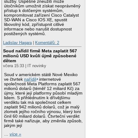
služby. Úspěšné zneužití může
útočníkům umožnit získat neoprávněný
přístup k dotčeným systémům,
kompromitovat zařízení Cisco Catalyst
SD-WAN a Cisco IOS XE, spustit
libovolný kód, zpřístupnit citlivé
informace nebo narušit dostupnost
postižených systémů.
Ladislav Hagara
|
Komentářů: 2
Soud nařídil firmě Meta zaplatit 567
milionů USD kvůli újmě způsobené
dětem
včera 15:33 | IT novinky
Soud v americkém státě Nové Mexiko
ve čtvrtek
nařídil
internetové
společnosti Meta Platforms zaplatit 567
milionů dolarů (téměř 12 miliard Kč) za
újmy, které její platformy působí mladým
lidem. S přihlédnutím k dřívějšímu
verdiktu tak má společnost celkem
zaplatit 942 milionů dolarů, což je malý
zlomek jejího ročního výnosu, který loni
činil 60 miliard dolarů. Čtvrteční verdikt
firmě také nařizuje, aby změnila způsob,
jakým její
…
více »