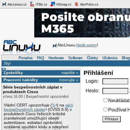
AbcLinuxu.cz
ITBiz.cz
HDmag.cz
AbcPráce.cz
AbcLinuxu
hledá autory
!
Poradna
FAQ
Hardware
Software
Články
Učebnice
Blog
Styl
×
Přihlášení
Zprávičky
napište »
Pracovní nabídky
inzerujte »
Login:
Série bezpečnostních záplat v
Heslo:
produktech Cisco
včera 16:00 | Bezpečnostní upozornění
Neukládat 
Vládní CERT upozorňuje (
𝕏
) na
sérii
bezpečnostních záplat
(CVSS 9.9) v
Používat H
produktech Cisco řešících kritické
zranitelnosti umožňující obejití
autentizace, eskalaci oprávnění,
vzdálené spuštění kódu a odepření