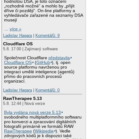
hodnotou DSA, je toto označení
„rozhodně možné“ a mohlo by „přijít
dříve či později“. On-line platformy a
vyhledávače zařazené na seznamy DSA
musejí
…
více »
Ladislav Hagara
|
Komentářů: 9
Cloudflare OS
5.8. 17:00 | Zajímavý software
Společnost Cloudflare
představila
Cloudflare OS
(
GitHub
), tj. open
source platformu navrženou pro
integraci umělé inteligence (agentů)
přímo do pracovních procesů
organizací.
Ladislav Hagara
|
Komentářů: 0
RawTherapee 5.13
5.8. 12:44 | Nová verze
Byla vydána nová verze 5.13
svobodného multiplatformního softwaru
pro konverzi a zpracování digitálních
fotografií primárně ve formátů RAW
RawTherapee
(
Wikipedie
). Vedle
zdrojových kódů je k dispozici také