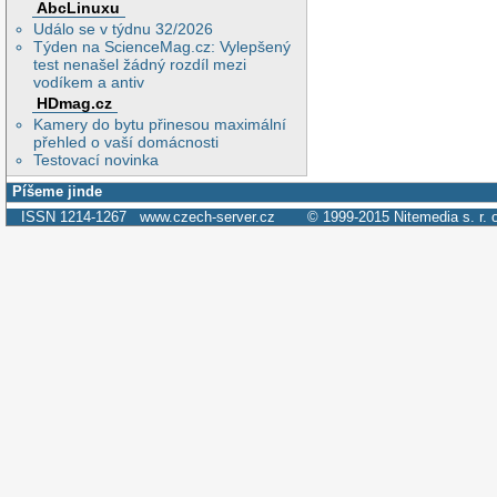
AbcLinuxu
Událo se v týdnu 32/2026
Týden na ScienceMag.cz: Vylepšený
test nenašel žádný rozdíl mezi
vodíkem a antiv
HDmag.cz
Kamery do bytu přinesou maximální
přehled o vaší domácnosti
Testovací novinka
Píšeme jinde
ISSN 1214-1267
www.czech-server.cz
© 1999-2015
Nitemedia s. r. 