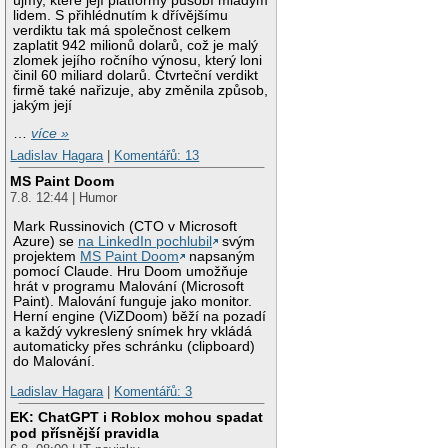
újmy, které její platformy působí mladým
lidem. S přihlédnutím k dřívějšímu
verdiktu tak má společnost celkem
zaplatit 942 milionů dolarů, což je malý
zlomek jejího ročního výnosu, který loni
činil 60 miliard dolarů. Čtvrteční verdikt
firmě také nařizuje, aby změnila způsob,
jakým její
…
více »
Ladislav Hagara
|
Komentářů: 13
MS Paint Doom
7.8. 12:44 | Humor
Mark Russinovich (CTO v Microsoft
Azure) se
na LinkedIn pochlubil
svým
projektem
MS Paint Doom
napsaným
pomocí Claude. Hru Doom umožňuje
hrát v programu Malování (Microsoft
Paint). Malování funguje jako monitor.
Herní engine (ViZDoom) běží na pozadí
a každý vykreslený snímek hry vkládá
automaticky přes schránku (clipboard)
do Malování.
Ladislav Hagara
|
Komentářů: 3
EK: ChatGPT i Roblox mohou spadat
pod přísnější pravidla