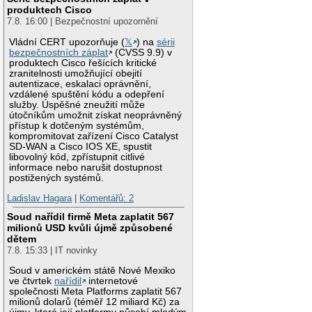
produktech Cisco
7.8. 16:00 | Bezpečnostní upozornění
Vládní CERT upozorňuje (
𝕏
) na
sérii
bezpečnostních záplat
(CVSS 9.9) v
produktech Cisco řešících kritické
zranitelnosti umožňující obejití
autentizace, eskalaci oprávnění,
vzdálené spuštění kódu a odepření
služby. Úspěšné zneužití může
útočníkům umožnit získat neoprávněný
přístup k dotčeným systémům,
kompromitovat zařízení Cisco Catalyst
SD-WAN a Cisco IOS XE, spustit
libovolný kód, zpřístupnit citlivé
informace nebo narušit dostupnost
postižených systémů.
Ladislav Hagara
|
Komentářů: 2
Soud nařídil firmě Meta zaplatit 567
milionů USD kvůli újmě způsobené
dětem
7.8. 15:33 | IT novinky
Soud v americkém státě Nové Mexiko
ve čtvrtek
nařídil
internetové
společnosti Meta Platforms zaplatit 567
milionů dolarů (téměř 12 miliard Kč) za