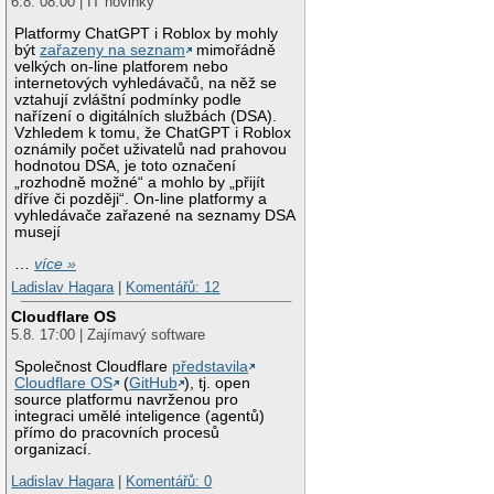
6.8. 08:00 | IT novinky
Platformy ChatGPT i Roblox by mohly
být
zařazeny na seznam
mimořádně
velkých on-line platforem nebo
internetových vyhledávačů, na něž se
vztahují zvláštní podmínky podle
nařízení o digitálních službách (DSA).
Vzhledem k tomu, že ChatGPT i Roblox
oznámily počet uživatelů nad prahovou
hodnotou DSA, je toto označení
„rozhodně možné“ a mohlo by „přijít
dříve či později“. On-line platformy a
vyhledávače zařazené na seznamy DSA
musejí
…
více »
Ladislav Hagara
|
Komentářů: 12
Cloudflare OS
5.8. 17:00 | Zajímavý software
Společnost Cloudflare
představila
Cloudflare OS
(
GitHub
), tj. open
source platformu navrženou pro
integraci umělé inteligence (agentů)
přímo do pracovních procesů
organizací.
Ladislav Hagara
|
Komentářů: 0