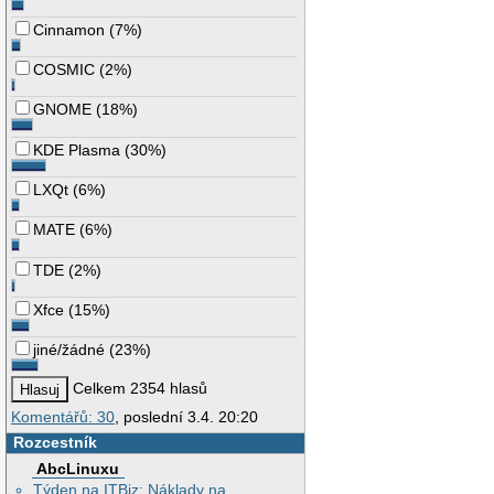
Cinnamon
(
7%
)
COSMIC
(
2%
)
GNOME
(
18%
)
KDE Plasma
(
30%
)
LXQt
(
6%
)
MATE
(
6%
)
TDE
(
2%
)
Xfce
(
15%
)
jiné/žádné
(
23%
)
Celkem 2354 hlasů
Komentářů: 30
, poslední 3.4. 20:20
Rozcestník
AbcLinuxu
Týden na ITBiz: Náklady na