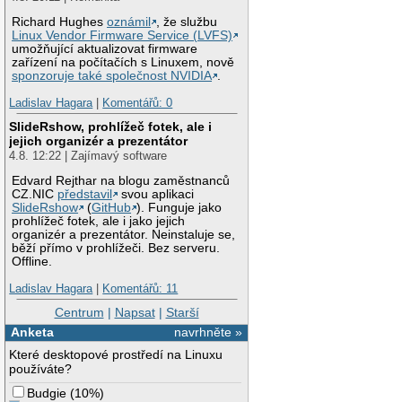
Richard Hughes
oznámil
, že službu
Linux Vendor Firmware Service (LVFS)
umožňující aktualizovat firmware
zařízení na počítačích s Linuxem, nově
sponzoruje také společnost NVIDIA
.
Ladislav Hagara
|
Komentářů: 0
SlideRshow, prohlížeč fotek, ale i
jejich organizér a prezentátor
4.8. 12:22 | Zajímavý software
Edvard Rejthar na blogu zaměstnanců
CZ.NIC
představil
svou aplikaci
SlideRshow
(
GitHub
). Funguje jako
prohlížeč fotek, ale i jako jejich
organizér a prezentátor. Neinstaluje se,
běží přímo v prohlížeči. Bez serveru.
Offline.
Ladislav Hagara
|
Komentářů: 11
Centrum
|
Napsat
|
Starší
Anketa
navrhněte »
Které desktopové prostředí na Linuxu
používáte?
Budgie
(
10%
)