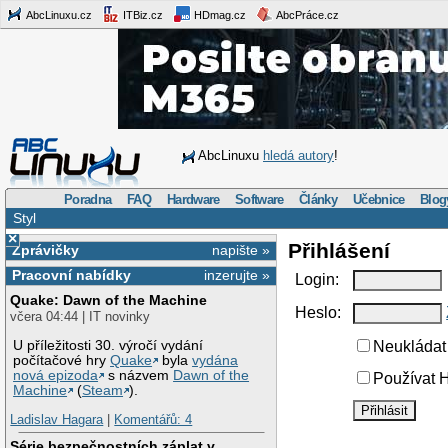
AbcLinuxu.cz
ITBiz.cz
HDmag.cz
AbcPráce.cz
AbcLinuxu
hledá autory
!
Poradna
FAQ
Hardware
Software
Články
Učebnice
Blog
Styl
×
Přihlášení
Zprávičky
napište »
Pracovní nabídky
inzerujte »
Login:
Quake: Dawn of the Machine
Heslo:
včera 04:44 | IT novinky
U příležitosti 30. výročí vydání
Neukládat 
počítačové hry
Quake
byla
vydána
nová epizoda
s názvem
Dawn of the
Používat H
Machine
(
Steam
).
Ladislav Hagara
|
Komentářů: 4
Série bezpečnostních záplat v