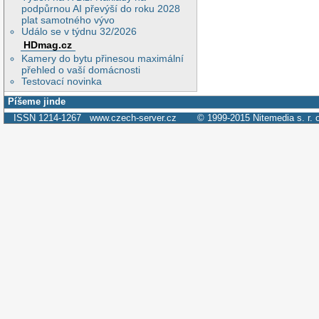
podpůrnou AI převýší do roku 2028
plat samotného vývo
Událo se v týdnu 32/2026
HDmag.cz
Kamery do bytu přinesou maximální
přehled o vaší domácnosti
Testovací novinka
Píšeme jinde
ISSN 1214-1267
www.czech-server.cz
© 1999-2015
Nitemedia s. r. 