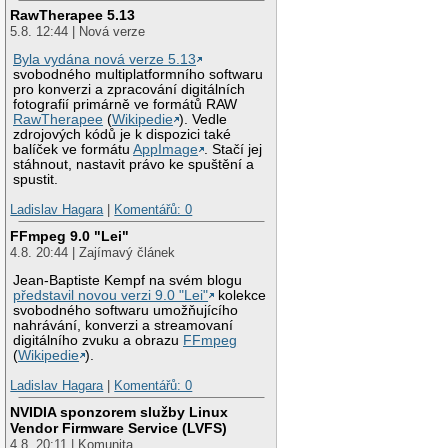
RawTherapee 5.13
5.8. 12:44 | Nová verze
Byla vydána nová verze 5.13
svobodného multiplatformního softwaru
pro konverzi a zpracování digitálních
fotografií primárně ve formátů RAW
RawTherapee
(
Wikipedie
). Vedle
zdrojových kódů je k dispozici také
balíček ve formátu
AppImage
. Stačí jej
stáhnout, nastavit právo ke spuštění a
spustit.
Ladislav Hagara
|
Komentářů: 0
FFmpeg 9.0 "Lei"
4.8. 20:44 | Zajímavý článek
Jean-Baptiste Kempf na svém blogu
představil novou verzi 9.0 "Lei"
kolekce
svobodného softwaru umožňujícího
nahrávání, konverzi a streamovaní
digitálního zvuku a obrazu
FFmpeg
(
Wikipedie
).
Ladislav Hagara
|
Komentářů: 0
NVIDIA sponzorem služby Linux
Vendor Firmware Service (LVFS)
4.8. 20:11 | Komunita