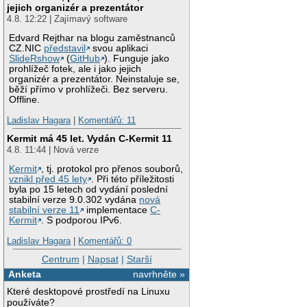
jejich organizér a prezentátor
4.8. 12:22 | Zajímavý software
Edvard Rejthar na blogu zaměstnanců
CZ.NIC
představil
svou aplikaci
SlideRshow
(
GitHub
). Funguje jako
prohlížeč fotek, ale i jako jejich
organizér a prezentátor. Neinstaluje se,
běží přímo v prohlížeči. Bez serveru.
Offline.
Ladislav Hagara
|
Komentářů: 11
Kermit má 45 let. Vydán C-Kermit 11
4.8. 11:44 | Nová verze
Kermit
, tj. protokol pro přenos souborů,
vznikl před 45 lety
. Při této příležitosti
byla po 15 letech od vydání poslední
stabilní verze 9.0.302 vydána
nová
stabilní verze 11
implementace
C-
Kermit
. S podporou IPv6.
Ladislav Hagara
|
Komentářů: 0
Centrum
|
Napsat
|
Starší
Anketa
navrhněte »
Které desktopové prostředí na Linuxu
používáte?