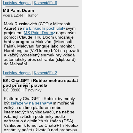
Ladislav Hagara
|
Komentářů: 8
MS Paint Doom
včera 12:44 | Humor
Mark Russinovich (CTO v Microsoft
Azure) se
na LinkedIn pochlubil
svým
projektem
MS Paint Doom
napsaným
pomocí Claude. Hru Doom umožňuje
hrát v programu Malování (Microsoft
Paint). Malování funguje jako monitor.
Herní engine (ViZDoom) běží na pozadí
a každý vykreslený snímek hry vkládá
automaticky přes schránku (clipboard)
do Malování.
Ladislav Hagara
|
Komentářů: 2
EK: ChatGPT i Roblox mohou spadat
pod přísnější pravidla
6.8. 08:00 | IT novinky
Platformy ChatGPT i Roblox by mohly
být
zařazeny na seznam
mimořádně
velkých on-line platforem nebo
internetových vyhledávačů, na něž se
vztahují zvláštní podmínky podle
nařízení o digitálních službách (DSA).
Vzhledem k tomu, že ChatGPT i Roblox
oznámily počet uživatelů nad prahovou