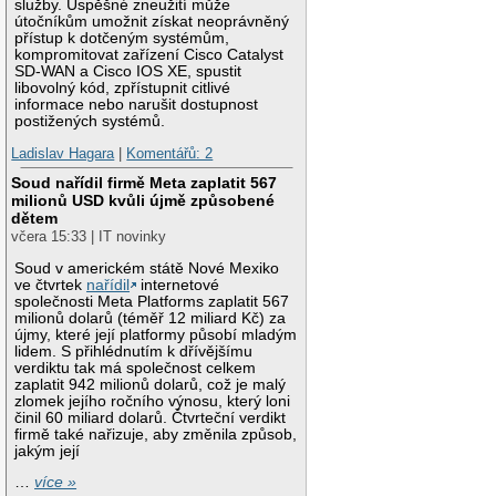
služby. Úspěšné zneužití může
útočníkům umožnit získat neoprávněný
přístup k dotčeným systémům,
kompromitovat zařízení Cisco Catalyst
SD-WAN a Cisco IOS XE, spustit
libovolný kód, zpřístupnit citlivé
informace nebo narušit dostupnost
postižených systémů.
Ladislav Hagara
|
Komentářů: 2
Soud nařídil firmě Meta zaplatit 567
milionů USD kvůli újmě způsobené
dětem
včera 15:33 | IT novinky
Soud v americkém státě Nové Mexiko
ve čtvrtek
nařídil
internetové
společnosti Meta Platforms zaplatit 567
milionů dolarů (téměř 12 miliard Kč) za
újmy, které její platformy působí mladým
lidem. S přihlédnutím k dřívějšímu
verdiktu tak má společnost celkem
zaplatit 942 milionů dolarů, což je malý
zlomek jejího ročního výnosu, který loni
činil 60 miliard dolarů. Čtvrteční verdikt
firmě také nařizuje, aby změnila způsob,
jakým její
…
více »