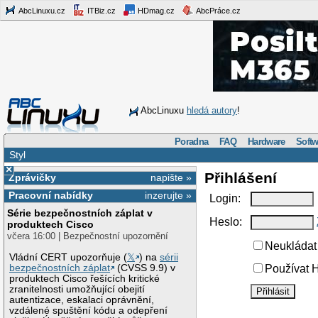
AbcLinuxu.cz
ITBiz.cz
HDmag.cz
AbcPráce.cz
AbcLinuxu
hledá autory
!
Poradna
FAQ
Hardware
Softw
Styl
×
Přihlášení
Zprávičky
napište »
Pracovní nabídky
inzerujte »
Login:
Série bezpečnostních záplat v
Heslo:
produktech Cisco
včera 16:00 | Bezpečnostní upozornění
Neukládat 
Vládní CERT upozorňuje (
𝕏
) na
sérii
bezpečnostních záplat
(CVSS 9.9) v
Používat H
produktech Cisco řešících kritické
zranitelnosti umožňující obejití
autentizace, eskalaci oprávnění,
vzdálené spuštění kódu a odepření