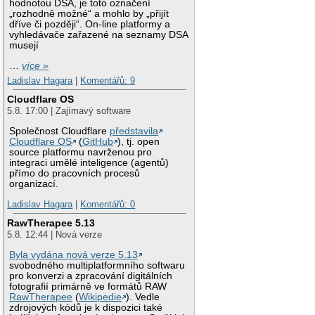
hodnotou DSA, je toto označení
„rozhodně možné“ a mohlo by „přijít
dříve či později“. On-line platformy a
vyhledávače zařazené na seznamy DSA
musejí
…
více »
Ladislav Hagara
|
Komentářů: 9
Cloudflare OS
5.8. 17:00 | Zajímavý software
Společnost Cloudflare
představila
Cloudflare OS
(
GitHub
), tj. open
source platformu navrženou pro
integraci umělé inteligence (agentů)
přímo do pracovních procesů
organizací.
Ladislav Hagara
|
Komentářů: 0
RawTherapee 5.13
5.8. 12:44 | Nová verze
Byla vydána nová verze 5.13
svobodného multiplatformního softwaru
pro konverzi a zpracování digitálních
fotografií primárně ve formátů RAW
RawTherapee
(
Wikipedie
). Vedle
zdrojových kódů je k dispozici také