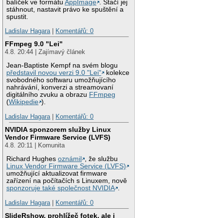
balíček ve formátu
AppImage
. Stačí jej
stáhnout, nastavit právo ke spuštění a
spustit.
Ladislav Hagara
|
Komentářů: 0
FFmpeg 9.0 "Lei"
4.8. 20:44 | Zajímavý článek
Jean-Baptiste Kempf na svém blogu
představil novou verzi 9.0 "Lei"
kolekce
svobodného softwaru umožňujícího
nahrávání, konverzi a streamovaní
digitálního zvuku a obrazu
FFmpeg
(
Wikipedie
).
Ladislav Hagara
|
Komentářů: 0
NVIDIA sponzorem služby Linux
Vendor Firmware Service (LVFS)
4.8. 20:11 | Komunita
Richard Hughes
oznámil
, že službu
Linux Vendor Firmware Service (LVFS)
umožňující aktualizovat firmware
zařízení na počítačích s Linuxem, nově
sponzoruje také společnost NVIDIA
.
Ladislav Hagara
|
Komentářů: 0
SlideRshow, prohlížeč fotek, ale i