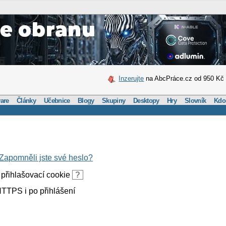
Inzerujte
na AbcPráce.cz od 950 Kč
are
Články
Učebnice
Blogy
Skupiny
Desktopy
Hry
Slovník
Kdo
Zapomněli jste své heslo?
přihlašovací cookie
?
TTPS i po přihlášení