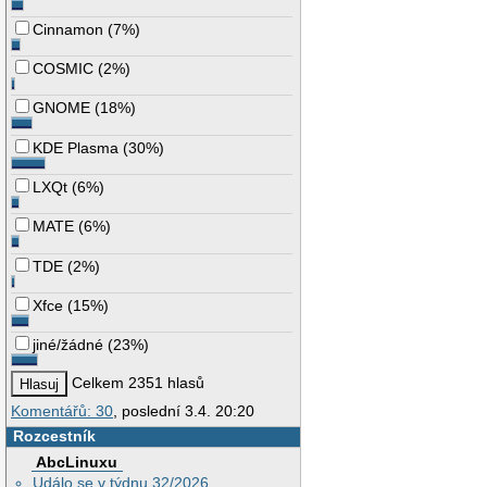
Cinnamon
(
7%
)
COSMIC
(
2%
)
GNOME
(
18%
)
KDE Plasma
(
30%
)
LXQt
(
6%
)
MATE
(
6%
)
TDE
(
2%
)
Xfce
(
15%
)
jiné/žádné
(
23%
)
Celkem 2351 hlasů
Komentářů: 30
, poslední 3.4. 20:20
Rozcestník
AbcLinuxu
Událo se v týdnu 32/2026