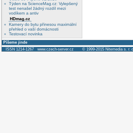
Týden na ScienceMag.cz: Vylepšený
test nenašel žádný rozdíl mezi
vodíkem a antiv
HDmag.cz
Kamery do bytu přinesou maximální
přehled o vaší domácnosti
Testovací novinka
Píšeme jinde
ISSN 1214-1267
www.czech-server.cz
© 1999-2015
Nitemedia s. r. 