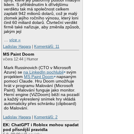
újmy, které její platformy působí mladým
lidem. S přihlédnutím k dřívějšímu
verdiktu tak má společnost celkem
zaplatit 942 milionů dolarů, což je malý
zlomek jejího ročního výnosu, který loni
činil 60 miliard dolarů. Čtvrteční verdikt
firmě také nařizuje, aby změnila způsob,
jakým její
…
více »
Ladislav Hagara
|
Komentářů: 11
MS Paint Doom
včera 12:44 | Humor
Mark Russinovich (CTO v Microsoft
Azure) se
na LinkedIn pochlubil
svým
projektem
MS Paint Doom
napsaným
pomocí Claude. Hru Doom umožňuje
hrát v programu Malování (Microsoft
Paint). Malování funguje jako monitor.
Herní engine (ViZDoom) běží na pozadí
a každý vykreslený snímek hry vkládá
automaticky přes schránku (clipboard)
do Malování.
Ladislav Hagara
|
Komentářů: 2
EK: ChatGPT i Roblox mohou spadat
pod přísnější pravidla