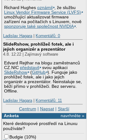
Richard Hughes
oznámil
, že službu
Linux Vendor Firmware Service (LVFS)
umožňující aktualizovat firmware
zařízení na počítačích s Linuxem, nově
sponzoruje také společnost NVIDIA
.
Ladislav Hagara
|
Komentářů: 0
SlideRshow, prohlížeč fotek, ale i
jejich organizér a prezentátor
4.8. 12:22 | Zajímavý software
Edvard Rejthar na blogu zaměstnanců
CZ.NIC
představil
svou aplikaci
SlideRshow
(
GitHub
). Funguje jako
prohlížeč fotek, ale i jako jejich
organizér a prezentátor. Neinstaluje se,
běží přímo v prohlížeči. Bez serveru.
Offline.
Ladislav Hagara
|
Komentářů: 11
Centrum
|
Napsat
|
Starší
Anketa
navrhněte »
Které desktopové prostředí na Linuxu
používáte?
Budgie
(
10%
)