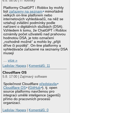
6.8. 08:00 | IT novinky
Platformy ChatGPT i Roblox by mohly
být
zařazeny na seznam
mimořádně
velkých on-line platforem nebo
internetových vyhledávačů, na něž se
vztahují zvláštní podmínky podle
nařízení o digitálních službách (DSA).
Vzhledem k tomu, že ChatGPT i Roblox
oznámily počet uživatelů nad prahovou
hodnotou DSA, je toto označení
„rozhodně možné“ a mohlo by „přijít
dříve či později“. On-line platformy a
vyhledávače zařazené na seznamy DSA
musejí
…
více »
Ladislav Hagara
|
Komentářů: 11
Cloudflare OS
5.8. 17:00 | Zajímavý software
Společnost Cloudflare
představila
Cloudflare OS
(
GitHub
), tj. open
source platformu navrženou pro
integraci umělé inteligence (agentů)
přímo do pracovních procesů
organizací.
Ladislav Hagara
|
Komentářů: 0