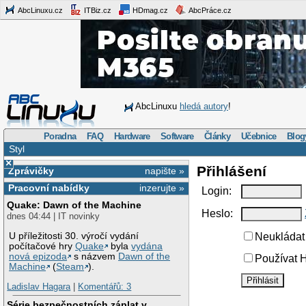
AbcLinuxu.cz
ITBiz.cz
HDmag.cz
AbcPráce.cz
AbcLinuxu
hledá autory
!
Poradna
FAQ
Hardware
Software
Články
Učebnice
Blog
Styl
×
Přihlášení
Zprávičky
napište »
Pracovní nabídky
inzerujte »
Login:
Quake: Dawn of the Machine
Heslo:
dnes 04:44 | IT novinky
U příležitosti 30. výročí vydání
Neukládat 
počítačové hry
Quake
byla
vydána
nová epizoda
s názvem
Dawn of the
Používat H
Machine
(
Steam
).
Ladislav Hagara
|
Komentářů: 3
Série bezpečnostních záplat v