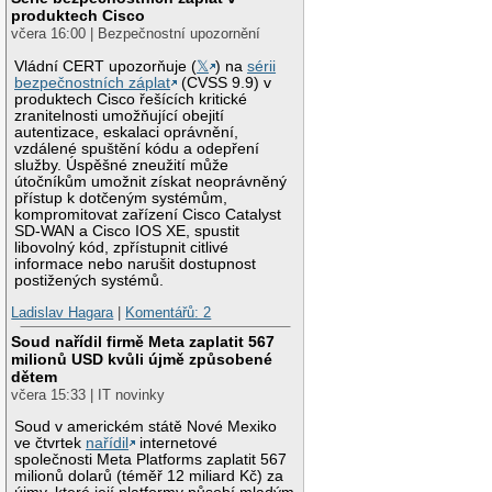
produktech Cisco
včera 16:00 | Bezpečnostní upozornění
Vládní CERT upozorňuje (
𝕏
) na
sérii
bezpečnostních záplat
(CVSS 9.9) v
produktech Cisco řešících kritické
zranitelnosti umožňující obejití
autentizace, eskalaci oprávnění,
vzdálené spuštění kódu a odepření
služby. Úspěšné zneužití může
útočníkům umožnit získat neoprávněný
přístup k dotčeným systémům,
kompromitovat zařízení Cisco Catalyst
SD-WAN a Cisco IOS XE, spustit
libovolný kód, zpřístupnit citlivé
informace nebo narušit dostupnost
postižených systémů.
Ladislav Hagara
|
Komentářů: 2
Soud nařídil firmě Meta zaplatit 567
milionů USD kvůli újmě způsobené
dětem
včera 15:33 | IT novinky
Soud v americkém státě Nové Mexiko
ve čtvrtek
nařídil
internetové
společnosti Meta Platforms zaplatit 567
milionů dolarů (téměř 12 miliard Kč) za