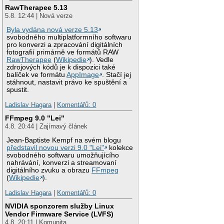
RawTherapee 5.13
5.8. 12:44 | Nová verze
Byla vydána nová verze 5.13
svobodného multiplatformního softwaru
pro konverzi a zpracování digitálních
fotografií primárně ve formátů RAW
RawTherapee
(
Wikipedie
). Vedle
zdrojových kódů je k dispozici také
balíček ve formátu
AppImage
. Stačí jej
stáhnout, nastavit právo ke spuštění a
spustit.
Ladislav Hagara
|
Komentářů: 0
FFmpeg 9.0 "Lei"
4.8. 20:44 | Zajímavý článek
Jean-Baptiste Kempf na svém blogu
představil novou verzi 9.0 "Lei"
kolekce
svobodného softwaru umožňujícího
nahrávání, konverzi a streamovaní
digitálního zvuku a obrazu
FFmpeg
(
Wikipedie
).
Ladislav Hagara
|
Komentářů: 0
NVIDIA sponzorem služby Linux
Vendor Firmware Service (LVFS)
4.8. 20:11 | Komunita